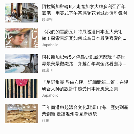
阿拉斯加郵輪6／走進加拿大維多利亞百年
豪宅 用英式下午茶感受花園城市優雅氛圍
鏡週刊
《我們的雷諾瓦》特展巡迴日本五大美術
館！探索雷諾瓦如何成為日本最受喜愛的印
象派畫家
Japaholic
阿拉斯加郵輪5／停靠史凱威怎麼玩？搭世
界最美景觀鐵路 穿越百年淘金路看盡冰
河、峽谷與雪山
鏡週刊
「星野集團 界由布院」詳細開箱上篇！在隈
研吾大師的設計中感受日本原風景之美
Japaholic
千年商港串起溫台文化淵源 山海、歷史到產
業創新 走讀溫州看見新樣貌
旅報