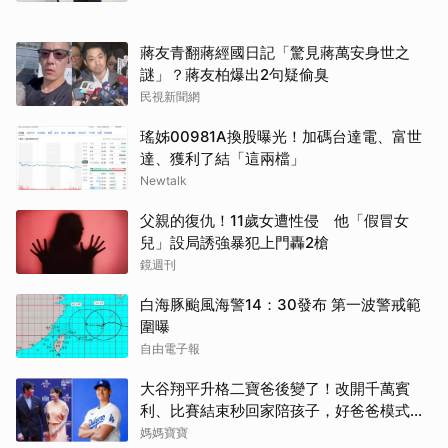
蔣友青翻蔣經國日記「驚見蔣萬安身世之
謎」？蔣友柏爆出2句疑偷臭
民視新聞網
瑤姊00981A換股曝光！加碼台達電、富世
達、獲利了結「這兩檔」
Newtalk
父親的復仇！11歲女遭性侵 他「假冒女
兒」設局誘強暴犯上門轟2槍
鏡週刊
白海豚颱風海警14：30發布 第一波警戒範
圍曝
自由電子報
大谷翔平升格二寶爸後變了！改開千萬賓
利、比賽結束秒回家陪孩子，好爸爸模式全
開
媽媽寶寶