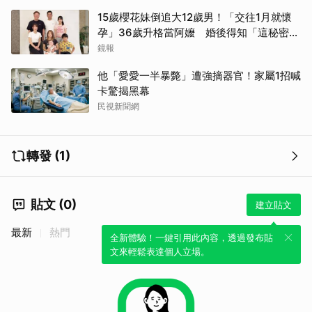
15歲櫻花妹倒追大12歲男！「交往1月就懷
孕」36歲升格當阿嬤 婚後得知「這秘密」
傻眼了
鏡報
他「愛愛一半暴斃」遭強摘器官！家屬1招喊
卡驚揭黑幕
民視新聞網
轉發 (1)
貼文 (0)
建立貼文
最新
熱門
全新體驗！一鍵引用此內容，透過發布貼
文來輕鬆表達個人立場。