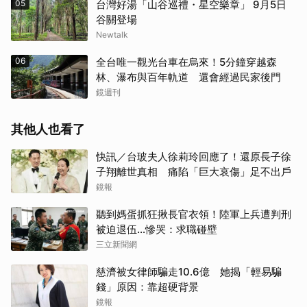
05
台灣好湯「山谷巡禮・星空樂章」 9月5日
谷關登場
Newtalk
06
全台唯一觀光台車在烏來！5分鐘穿越森
林、瀑布與百年軌道 還會經過民家後門
鏡週刊
其他人也看了
快訊／台玻夫人徐莉玲回應了！還原長子徐
子翔離世真相 痛陷「巨大哀傷」足不出戶
鏡報
聽到媽蛋抓狂揪長官衣領！陸軍上兵遭判刑
被迫退伍…慘哭：求職碰壁
三立新聞網
慈濟被女律師騙走10.6億 她揭「輕易騙
錢」原因：靠超硬背景
鏡報