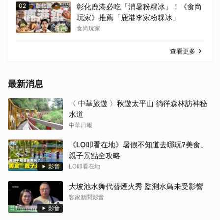
02
彰化鹿港必吃「消暑粉粿冰」！《食尚
玩家》推薦「鹿港李家粉粿冰」
食尚玩家
查看更多
最新消息
〈 中華旅遊 〉秋遊太平山 徜徉森林訪神秘
水道
中華日報
《LO叩看在地》暑假不知道去哪玩?美食、
親子景點全攻略
影音
LO叩看在地
大坡池水舞代替煙火秀 監測水鳥未受影響
客家新聞影音
影音