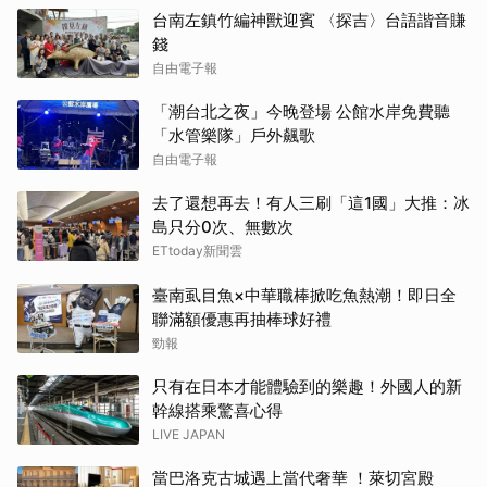
台南左鎮竹編神獸迎賓 〈探吉〉台語諧音賺
錢
自由電子報
「潮台北之夜」今晚登場 公館水岸免費聽
「水管樂隊」戶外飆歌
自由電子報
去了還想再去！有人三刷「這1國」大推：冰
島只分0次、無數次
ETtoday新聞雲
臺南虱目魚×中華職棒掀吃魚熱潮！即日全
聯滿額優惠再抽棒球好禮
勁報
只有在日本才能體驗到的樂趣！外國人的新
幹線搭乘驚喜心得
LIVE JAPAN
當巴洛克古城遇上當代奢華 ！萊切宮殿