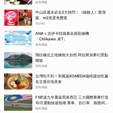
旅奇傳媒
中山區週末必去2大快閃！《鏈鋸人》蕾潔
篇、m2美度免費逛
Styletc
ANAｘ吉伊卡哇揭幕全新彩繪機
「Chiikawa JET」
旅奇傳媒
飛往極北之地擁抱大自然 阿拉斯加夢幻景點
開箱
享民頭條
台灣吃不到！和風版KOMEDA咖啡讓你吃遍
名古屋在地美食
旅奇傳媒
F1睽違九年重返馬來西亞 三大國際賽事打造
10月運動旅遊熱潮 賽車、自行車、路跑同週
登場
旅奇傳媒