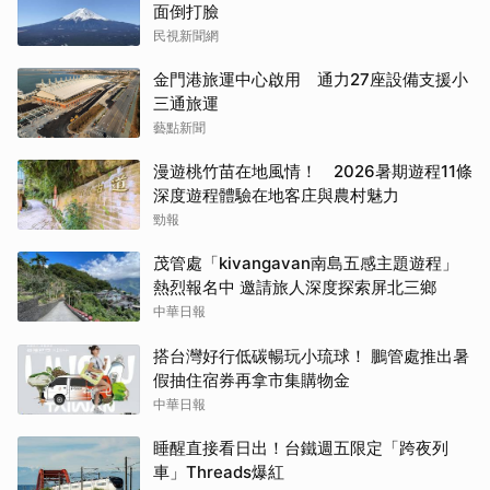
面倒打臉
民視新聞網
金門港旅運中心啟用 通力27座設備支援小
三通旅運
藝點新聞
漫遊桃竹苗在地風情！ 2026暑期遊程11條
深度遊程體驗在地客庄與農村魅力
勁報
茂管處「kivangavan南島五感主題遊程」
熱烈報名中 邀請旅人深度探索屏北三鄉
中華日報
搭台灣好行低碳暢玩小琉球！ 鵬管處推出暑
假抽住宿券再拿市集購物金
中華日報
睡醒直接看日出！台鐵週五限定「跨夜列
車」Threads爆紅