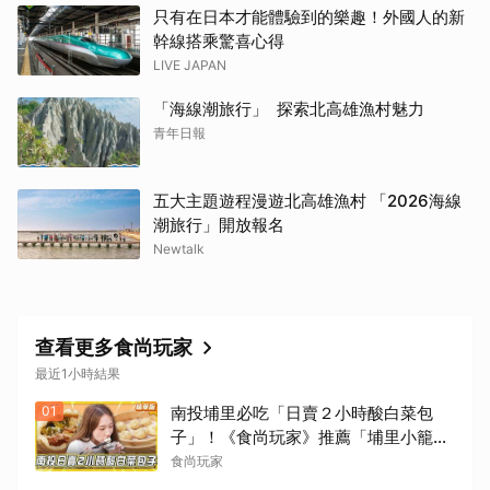
只有在日本才能體驗到的樂趣！外國人的新
幹線搭乘驚喜心得
LIVE JAPAN
「海線潮旅行」 探索北高雄漁村魅力
青年日報
五大主題遊程漫遊北高雄漁村 「2026海線
潮旅行」開放報名
Newtalk
查看更多食尚玩家
最近1小時結果
01
南投埔里必吃「日賣２小時酸白菜包
子」！《食尚玩家》推薦「埔里小籠
包」
食尚玩家