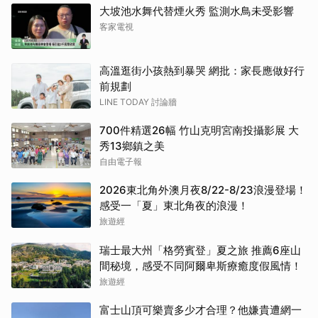
大坡池水舞代替煙火秀 監測水鳥未受影響
客家電視
高溫逛街小孩熱到暴哭 網批：家長應做好行
前規劃
LINE TODAY 討論牆
700件精選26幅 竹山克明宮南投攝影展 大
秀13鄉鎮之美
自由電子報
2026東北角外澳月夜8/22-8/23浪漫登場！
感受一「夏」東北角夜的浪漫！
旅遊經
瑞士最大州「格勞賓登」夏之旅 推薦6座山
間秘境，感受不同阿爾卑斯療癒度假風情！
旅遊經
富士山頂可樂賣多少才合理？他嫌貴遭網一