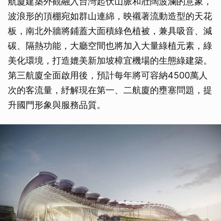
航廈建築外觀融入台灣起伏山脈和壯闊波瀾的意象，
波浪形的頂棚宛如群山連綿，映襯著流動造型的天花
板，南北外牆將鋪蓋大面積綠色植被，兼具吸音、減
碳、隔熱功能，大廳空間也將加入大量綠植元素，綠
美化環境，打造媲美新加坡樟宜機場的生態綠建築。
第三航廈全面啟用後，預計每年將可容納4500萬人
次的客流量，紓解現在第一、二航廈的壅塞問題，提
升國門形象與服務品質。