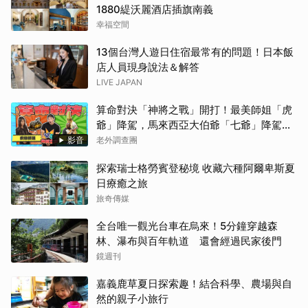
1880緹沃麗酒店插旗南義
幸福空間
13個台灣人遊日住宿最常有的問題！日本飯
店人員現身說法＆解答
LIVE JAPAN
算命對決「神將之戰」開打！最美師姐「虎
爺」降駕，馬來西亞大伯爺「七爺」降駕。
當虎爺對上七爺，神明之間的較量究竟誰會
影音
老外調查團
勝出？【老外調查團】
探索瑞士格勞賓登秘境 收藏六種阿爾卑斯夏
日療癒之旅
旅奇傳媒
全台唯一觀光台車在烏來！5分鐘穿越森
林、瀑布與百年軌道 還會經過民家後門
鏡週刊
嘉義鹿草夏日探索趣！結合科學、農場與自
然的親子小旅行