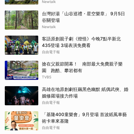
Newtalk
台灣好湯「山谷巡禮・星空樂章」 9月5日
谷關登場
Newtalk
客語原創親子劇《燈怪》今晚7點半新北
435登場 3場表演免費看
自由電子報
搶在父親節開幕！ 南部最大免費親子樂
園 跑酷、攀岩都有
TVBS
高雄在地原創劇狂飆黑色幽默 紙偶武俠、婚
姻修羅場接力炸場
自由電子報
「基隆400童樂會」9月登場 首波紙風車藝
術卡車來基隆
自由電子報