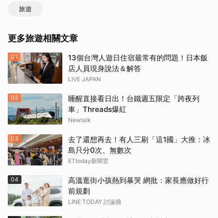
旅遊
更多旅遊相關文章
01
13個台灣人遊日住宿最常有的問題！日本飯
店人員現身說法＆解答
LIVE JAPAN
02
睡醒直接看日出！台鐵週五限定「跨夜列
車」Threads爆紅
Newtalk
03
去了還想再去！有人三刷「這1國」大推：冰
島只分0次、無數次
ETtoday新聞雲
04
高溫逛街小孩熱到暴哭 網批：家長應做好行
取消
前規劃
LINE TODAY 討論牆