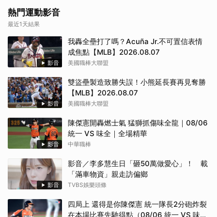
熱門運動影音
最近1天結果
我轟全壘打了嗎？Acuña Jr.不可置信表情
成焦點【MLB】2026.08.07
取消
影音
美國職棒大聯盟
雙盜壘製造致勝失誤！小熊延長賽再見奪勝
【MLB】2026.08.07
影音
美國職棒大聯盟
陳傑憲開轟燃士氣 猛獅抓傷味全龍｜08/06
統一 VS 味全｜全場精華
影音
中華職棒
影音／李多慧生日「砸50萬做愛心」！ 載
「滿車物資」親走訪偏鄉
影音
TVBS娛樂頭條
四局上 還得是你陳傑憲 統一隊長2分砲炸裂
在本場比賽先馳得點（08/06 統一 VS 味