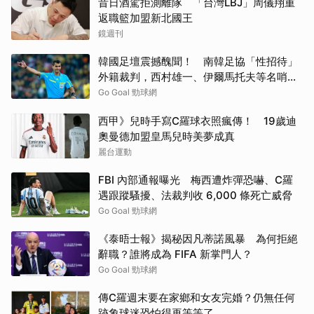
昔日酒駕拒測離隊 「台灣LBJ」周儀翔重
返職籃加盟新北國王
鏡週刊
韓國足壇震撼醜聞！ 南韓足協「性招待」
外籍裁判，西村雄一、伊爾馬托夫等名哨捲
入爭議
Go Goal 勁球網
西甲》兒時手寫C羅球衣照瘋傳！ 19歲迪
奧曼德加盟皇馬兒時美夢成真
麗台運動
FBI 內部通報曝光 梅西遭炸彈恐嚇、C羅
遇跟蹤騷擾、法裁判收 6,000 條死亡威脅
Go Goal 勁球網
《泰晤士報》揭秘因凡蒂諾風暴 為何拒絕
辭職？誰將成為 FIFA 新掌門人？
Go Goal 勁球網
傳C羅週末要在家鄉和女友完婚？仍無任何
跡象球迷恐怕得再等等了