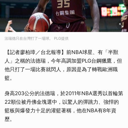
法瑞德只在台灣打了一場球。 PLG提供
【記者廖柏璋／台北報導】前NBA球星、有「半獸
人」之稱的法德瑞，今年高調加盟PLG台鋼獵鷹，但
他只打了一場比賽就閃人，原因是為了轉戰歐洲職
籃。
身高203公分的法德瑞，於2011年NBA選秀以首輪第
22順位被丹佛金塊選中，以驚人的彈跳力、強悍的
籃板與爆發力十足的灌籃著稱，他在NBA有8年資
歷。