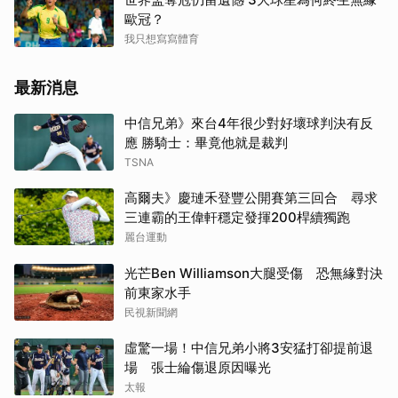
歐冠？
我只想寫寫體育
最新消息
中信兄弟》來台4年很少對好壞球判決有反
應 勝騎士：畢竟他就是裁判
TSNA
高爾夫》慶璉禾登豐公開賽第三回合 尋求
三連霸的王偉軒穩定發揮200桿續獨跑
麗台運動
光芒Ben Williamson大腿受傷 恐無緣對決
前東家水手
民視新聞網
虛驚一場！中信兄弟小將3安猛打卻提前退
場 張士綸傷退原因曝光
太報