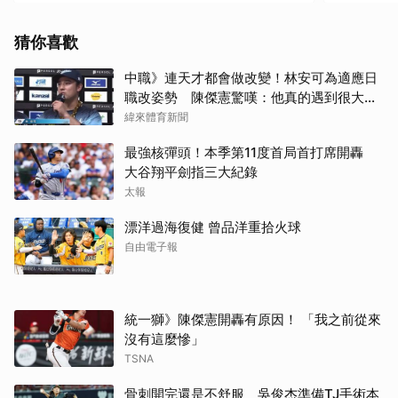
猜你喜歡
中職》連天才都會做改變！林安可為適應日
職改姿勢 陳傑憲驚嘆：他真的遇到很大挫
折
緯來體育新聞
最強核彈頭！本季第11度首局首打席開轟
大谷翔平劍指三大紀錄
太報
漂洋過海復健 曾品洋重拾火球
自由電子報
統一獅》陳傑憲開轟有原因！ 「我之前從來
沒有這麼慘」
TSNA
骨刺開完還是不舒服 吳俊杰準備TJ手術本