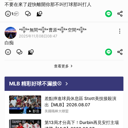
不要在來了趕快離開你那不叫打球那叫打人
1
𒀱無間𒀱曹原𒀱空間𒀱
2025年11月08日08:47
白痴
查看更多
MLB 精彩好球不漏接⚾
差點摔進球員休息區 Stott美技接殺演
出【MLB】2026.08.07
影音
美國職棒大聯盟
第13局才分高下！Durbin再見安打主場