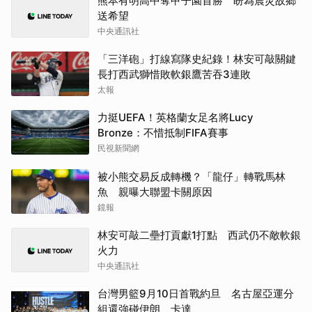
熊本有明高中奪甲子園首勝 盼為震災故鄉
送希望
中央通訊社
「三洋砲」打線寫隊史紀錄！林安可敲關鍵
長打西武獅惜敗軟銀鷹苦吞3連敗
太報
力挺UEFA！英格蘭女足名將Lucy
Bronze：不惜抵制FIFA賽事
民視新聞網
被小熊交易反成轉機？「龍仔」轉戰馬林
魚 親曝大聯盟卡關原因
鏡報
林安可敲二壘打貢獻1打點 西武仍不敵軟銀
火力
中央通訊社
台灣男籃9月10日首戰約旦 名古屋亞運分
組還強碰伊朗、卡達