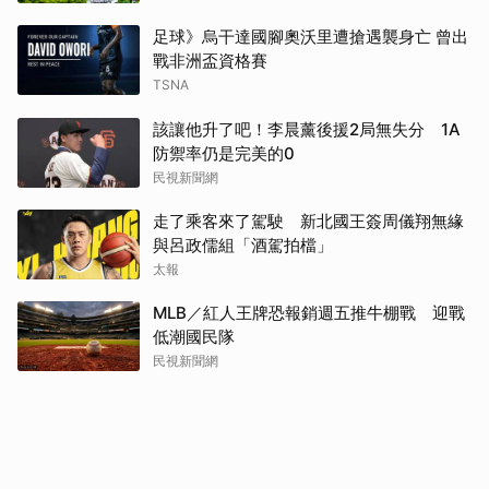
足球》烏干達國腳奧沃里遭搶遇襲身亡 曾出
戰非洲盃資格賽
TSNA
該讓他升了吧！李晨薰後援2局無失分 1A
防禦率仍是完美的0
民視新聞網
走了乘客來了駕駛 新北國王簽周儀翔無緣
與呂政儒組「酒駕拍檔」
太報
MLB／紅人王牌恐報銷週五推牛棚戰 迎戰
低潮國民隊
民視新聞網