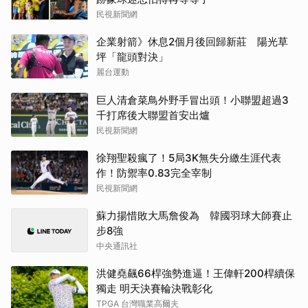
民視新聞網
企業射箭》休息2個月後回歸新莊 陽光草
坪「龍頭對決」
麗台運動
巨人清倉菜鳥外野手冒出頭！小聯盟超過3
千打席後大聯盟首安出爐
民視新聞網
徐翔聖殺瘋了！5局3K無失分繳生涯代表
作！防禦率0.83完全宰制
民視新聞網
蘇力揚惜敗大馬詹俊為 韓國羽球大師賽止
步8強
中央通訊社
洪健堯飆66桿強勢進逼！王偉軒200桿續保
獨走 明天決賽輪決戰彰化
TPGA 台灣職業高爾夫