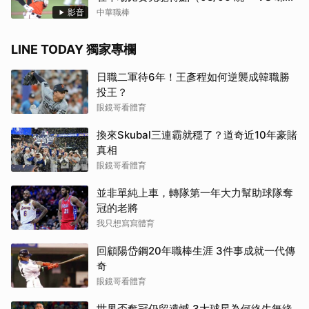
全）
影音
中華職棒
LINE TODAY 獨家專欄
日職二軍待6年！王彥程如何逆襲成韓職勝
投王？
眼鏡哥看體育
換來Skubal三連霸就穩了？道奇近10年豪賭
真相
眼鏡哥看體育
並非單純上車，轉隊第一年大力幫助球隊奪
冠的老將
我只想寫寫體育
回顧陽岱鋼20年職棒生涯 3件事成就一代傳
奇
眼鏡哥看體育
世界盃奪冠仍留遺憾 3大球星為何終生無緣