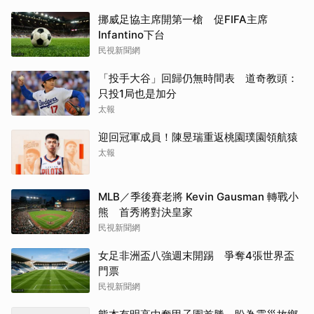
挪威足協主席開第一槍 促FIFA主席
Infantino下台
民視新聞網
「投手大谷」回歸仍無時間表 道奇教頭：
只投1局也是加分
太報
迎回冠軍成員！陳昱瑞重返桃園璞園領航猿
太報
MLB／季後賽老將 Kevin Gausman 轉戰小
熊 首秀將對決皇家
民視新聞網
女足非洲盃八強週末開踢 爭奪4張世界盃
門票
民視新聞網