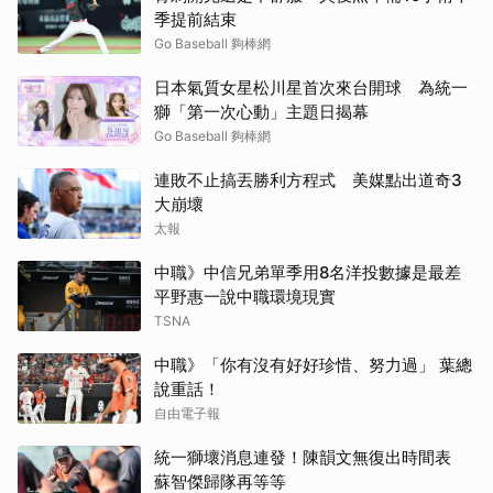
季提前結束
Go Baseball 夠棒網
日本氣質女星松川星首次來台開球 為統一
獅「第一次心動」主題日揭幕
Go Baseball 夠棒網
連敗不止搞丟勝利方程式 美媒點出道奇3
大崩壞
太報
中職》中信兄弟單季用8名洋投數據是最差
平野惠一說中職環境現實
TSNA
中職》「你有沒有好好珍惜、努力過」 葉總
說重話！
自由電子報
統一獅壞消息連發！陳韻文無復出時間表
蘇智傑歸隊再等等