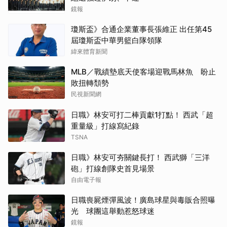
鏡報
瓊斯盃》合通企業董事長張維正 出任第45
屆瓊斯盃中華男籃白隊領隊
緯來體育新聞
MLB／戰績墊底天使客場迎戰馬林魚 盼止
敗扭轉頹勢
民視新聞網
日職》林安可打二棒貢獻1打點！ 西武「超
重量級」打線寫紀錄
TSNA
日職》林安可夯關鍵長打！ 西武獅「三洋
砲」打線創隊史首見場景
自由電子報
日職喪屍煙彈風波！廣島球星與毒販合照曝
光 球團這舉動惹怒球迷
鏡報