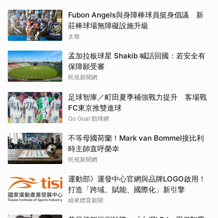
Fubon Angels與身障棒球員挺身倡議 新
莊棒球場無障礙設施升級
太報
孟加拉板球星 Shakib 喊話回國：若安全有
保障願受審
民視新聞網
足球智庫／町田夏季補強戰力提升 客場戰
FC東京推雙進球
Go Goal 勁球網
不等母國荷蘭！Mark van Bommel接比利
時主帥直呼榮幸
民視新聞網
運動部》運發中心官網與品牌LOGO啟用！
打造「跨域、賦能、國際化」新引擎
緯來體育新聞