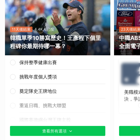
11天後結束
4.4K人已投
23天後結
韓職單季10勝寫歷史！王彥程下個里
中職A
程碑你最期待哪一幕？
全面電
保持整季健康出賽
挑戰年度個人獎項
奠定隊史王牌地位
美職模
決，爭
重返日職、挑戰大聯盟
國際賽擔綱台灣王牌主投
查看所有選項
其他（歡迎貼文分享）