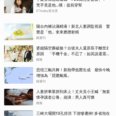
兇手竟是他...嘆：提前穿幫
ETtoday星光雲
陽台內褲沾滿精液！新北人妻調監視器 驚
覺是「他」拿來磨蹭射精
鏡週刊
婆媳隔空撕破臉？台玻夫人還原長子離世2
原因 「手機千金」不忍了：如其說還需要
離開嗎？
鏡報
恐現三颱共舞！新熱帶低壓生成 最快今晚
增強為「琵鷺颱風」
鏡週刊
人妻拼事業拼到床上！丈夫見小王喊「無套
懷孕讓老公養」崩潰：男人真可憐
鏡報
三峽大壩開13孔排洪 下游慘遭殃! 多省泡在