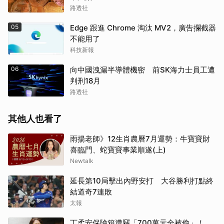
路透社
05
Edge 跟進 Chrome 淘汰 MV2，廣告攔截器
不能用了
科技新報
06
向中國洩漏半導體機密 前SK海力士員工遭
判刑18月
路透社
其他人也看了
雨揚老師》12生肖農曆7月運勢：牛寶寶財
喜臨門、蛇寶寶事業順遂(上)
Newtalk
延長第10局擊出內野安打 大谷勝利打點終
結道奇7連敗
太報
丁柔安保險箱遭竊「700萬元全被偷」！