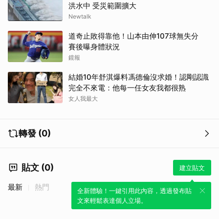
洪水中 受災範圍擴大
Newtalk
道奇止敗得靠他！山本由伸107球無失分
賽後曝身體狀況
鏡報
結婚10年舒淇爆料馮德倫沒求婚！認剛認識
完全不來電：他每一任女友我都很熟
女人我最大
轉發 (0)
貼文 (0)
建立貼文
最新
熱門
全新體驗！一鍵引用此內容，透過發布貼
文來輕鬆表達個人立場。