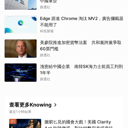
中國軍企
路透社
Edge 跟進 Chrome 淘汰 MV2，廣告攔截器
不能用了
科技新報
美參院推進加密貨幣法案 共和黨跨黨爭取
60票門檻
路透社
洩密給中國企業 南韓SK海力士前員工判刑
1年半
路透社
查看更多Knowing
最近1小時結果
01
圖窮匕見的國會大戲！美國 Clarity