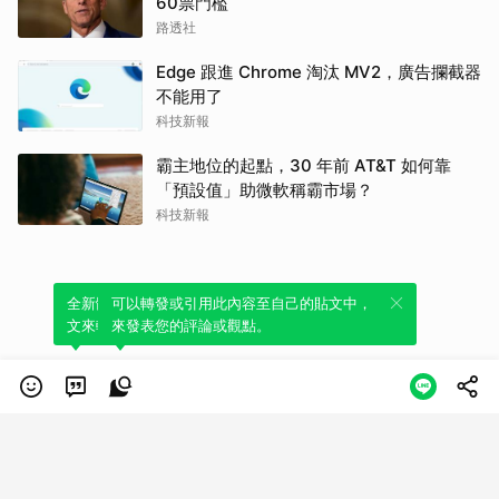
60票門檻
路透社
Edge 跟進 Chrome 淘汰 MV2，廣告攔截器
不能用了
科技新報
霸主地位的起點，30 年前 AT&T 如何靠
「預設值」助微軟稱霸市場？
科技新報
全新體驗！一鍵引用此內容，透過發布貼
可以轉發或引用此內容至自己的貼文中，
文來輕鬆表達個人立場。
來發表您的評論或觀點。
類別
服務條款
隱私權政策
服務聲明
© LINE Plus Corporation