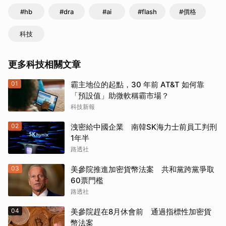
#hb
#dra
#ai
#flash
#價格
科技
更多科技相關文章
01
霸主地位的起點，30 年前 AT&T 如何靠
「預設值」助微軟稱霸市場？
科技新報
02
洩密給中國企業 南韓SK海力士前員工判刑
1年半
路透社
03
美參院推進加密貨幣法案 共和黨跨黨爭取
60票門檻
路透社
04
美參院趕在8月休會前 通過指標性加密貨
幣法案