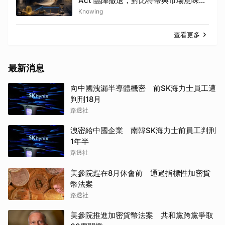
Act 臨陣撤退，對比特幣與市場意味著
什麼？
Knowing
查看更多
最新消息
向中國洩漏半導體機密 前SK海力士員工遭
判刑18月
路透社
洩密給中國企業 南韓SK海力士前員工判刑
1年半
路透社
美參院趕在8月休會前 通過指標性加密貨
幣法案
路透社
美參院推進加密貨幣法案 共和黨跨黨爭取