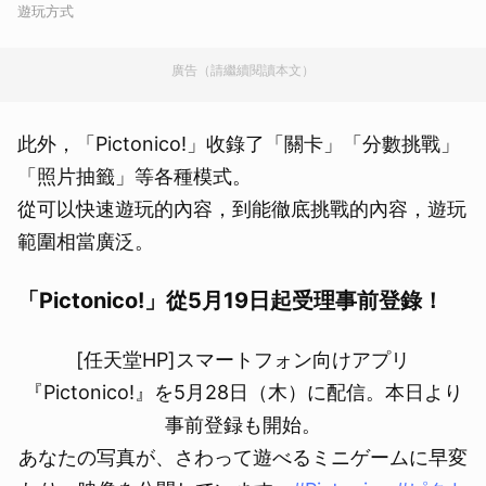
遊玩方式
廣告（請繼續閱讀本文）
此外，「Pictonico!」收錄了「關卡」「分數挑戰」
「照片抽籤」等各種模式。
從可以快速遊玩的內容，到能徹底挑戰的內容，遊玩
範圍相當廣泛。
「Pictonico!」從5月19日起受理事前登錄！
取消
[任天堂HP]スマートフォン向けアプリ
『Pictonico!』を5月28日（木）に配信。本日より
事前登録も開始。
あなたの写真が、さわって遊べるミニゲームに早変