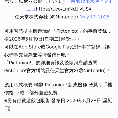
わり。映像を公開しています。
#Pictonico
#ピクト
ニコ
https://t.co/LmNdJlvUSX
— 任天堂株式会社 (@Nintendo)
May 19, 2026
可用智慧型手機遊玩的「Pictonico!」的事前登錄，
從2026年5月19日(星期二)起受理中。
可以在App Store或Google Play進行事前登錄，讓
我們事先登錄並等待發佈日吧！
「Pictonico!」的詳細資訊及後續消息請查閱
Pictonico!官方網站及任天堂官方X(@Nintendo)！
應用程式概要 標題 Pictonico! 對應機種 智慧型手機
價格 下載・部分遊戲免費
※另有付費遊戲包販售 發布日 2026年5月28日(星期
四)