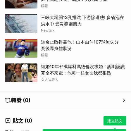
鏡報
三峽大壩開13孔排洪 下游慘遭殃! 多省泡在
洪水中 受災範圍擴大
Newtalk
道奇止敗得靠他！山本由伸107球無失分
賽後曝身體狀況
鏡報
結婚10年舒淇爆料馮德倫沒求婚！認剛認識
完全不來電：他每一任女友我都很熟
女人我最大
轉發 (0)
貼文 (0)
建立貼文