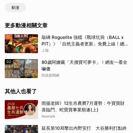
動漫
更多動漫相關文章
01
敲磚 Roguelite 強檔《戰球坑洞（BALL x
PIT）》「自然主義者更新」免費上線！總
銷量突破 200 萬份，遊戲史低 66 折熱銷中
上報
02
80歲阿嬤藏「天價寶可夢卡」！網友一看全
嚇傻
民視新聞網
其他人也看了
雨揚老師》12生肖農曆7月運勢：牛寶寶財
喜臨門、蛇寶寶事業順遂(上)
Newtalk
延長第10局擊出內野安打 大谷勝利打點終