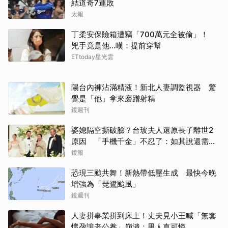
結道奇7連敗
太報
丁柔安保險箱遭竊「700萬元全被偷」！
兇手竟是他...嘆：提前穿幫
ETtoday星光雲
陽台內褲沾滿精液！新北人妻調監視器 驚
覺是「他」拿來磨蹭射精
鏡週刊
婆媳隔空撕破臉？台玻夫人還原長子離世2
原因 「手機千金」不忍了：如其說還需要
離開嗎？
鏡報
恐現三颱共舞！新熱帶低壓生成 最快今晚
增強為「琵鷺颱風」
鏡週刊
人妻拼事業拼到床上！丈夫見小王喊「無套
懷孕讓老公養」崩潰：男人真可憐