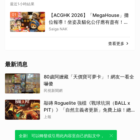
最近1小時結果
01
【ACGHK 2026】「MegaHouse」攤
位報導！坐姿及貓化公仔應有盡有！
「火影忍者」「咒術迴戰」等
Saiga NAK
查看更多
最新消息
80歲阿嬤藏「天價寶可夢卡」！網友一看全
嚇傻
民視新聞網
敲磚 Roguelite 強檔《戰球坑洞（BALL x
PIT）》「自然主義者更新」免費上線！總
銷量突破 200 萬份，遊戲史低 66 折熱銷中
上報
全新體驗！一鍵引用此內容，透過發布貼
可以轉發或引用此內容至自己的貼文中，