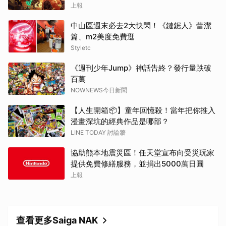
銷量突破 200 萬份，遊戲史低 66 折熱銷中
上報
中山區週末必去2大快閃！《鏈鋸人》蕾潔
篇、m2美度免費逛
Styletc
《週刊少年Jump》神話告終？發行量跌破
百萬
NOWNEWS今日新聞
【人生開箱📦】童年回憶殺！當年把你推入
漫畫深坑的經典作品是哪部？
LINE TODAY 討論牆
協助熊本地震災區！任天堂宣布向受災玩家
提供免費修繕服務，並捐出5000萬日圓
上報
查看更多Saiga NAK