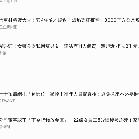
自由電子報
汽車材料廠大火！它4年前才燒過「烈焰染紅夜空」3000平方公尺
三立新聞網
愛昏頭！女警公器私用幫男友「違法查11人個資」遭起訴 拒收2千
太報
千千拍照總把「這部位」塗掉！護理人員揭真相：避免惹來不必要麻
CTWANT
公司董事認了「下令把錢放金庫」 22歲女員工5分鐘後被炸死！家
鏡週刊