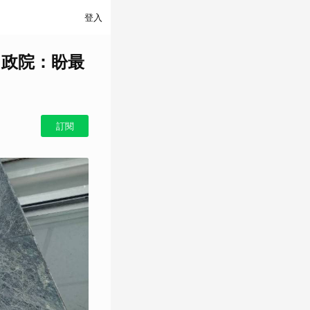
登入
 政院：盼最
訂閱