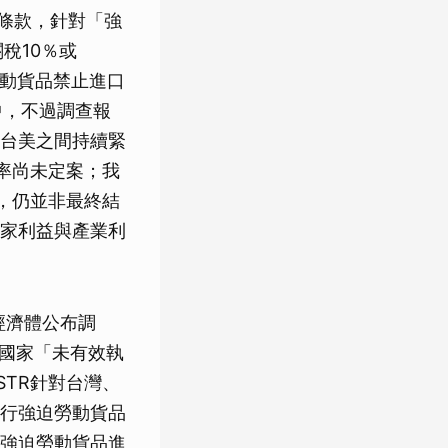
1條款，針對「強
稅10％或
勞動貨品禁止進口
中，不過調查報
台美之間持續緊
率尚未定案；我
，仍並非最終結
家利益與產業利
經濟體公布調
個國家「未有效執
STR針對台灣、
執行強迫勞動貨品
強迫勞動貨品進