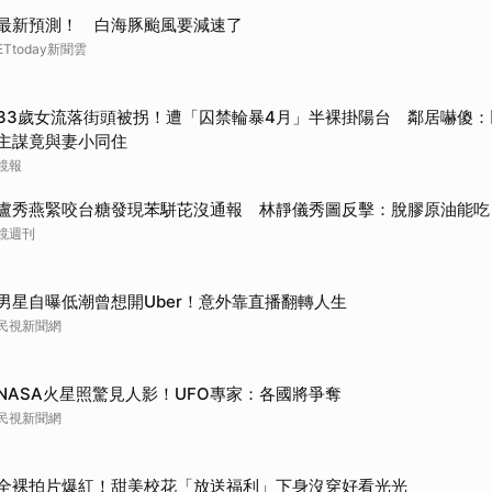
最新預測！ 白海豚颱風要減速了
ETtoday新聞雲
33歲女流落街頭被拐！遭「囚禁輪暴4月」半裸掛陽台 鄰居嚇傻：以
主謀竟與妻小同住
鏡報
盧秀燕緊咬台糖發現苯駢芘沒通報 林靜儀秀圖反擊：脫膠原油能吃
鏡週刊
男星自曝低潮曾想開Uber！意外靠直播翻轉人生
民視新聞網
NASA火星照驚見人影！UFO專家：各國將爭奪
民視新聞網
全裸拍片爆紅！甜美校花「放送福利」下身沒穿好看光光