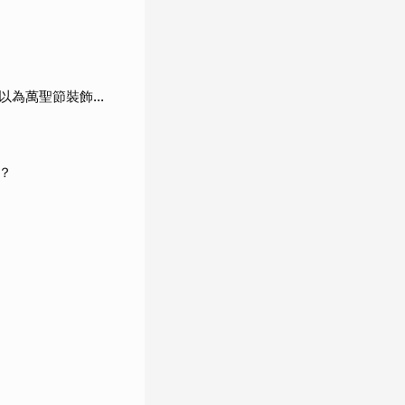
為萬聖節裝飾...
？