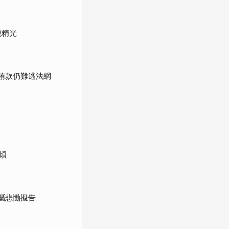
燒精光
元賄款仍難逃法網
煩
屬悲慟擬告