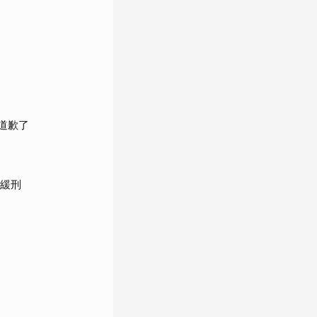
道歉了
給緩刑