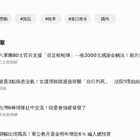
取消
迫勞動
#貨品
#稅率
#進口禁令
國內
章
八軍團80士官兵支援「百足蜈蚣陣」⋯收2000元感謝金觸法！廟方
三立新聞網
凌晨3點病患沒氣！女護理師跳過值班醫「自行判死」 法院1理由
鏡報
台灣6棒球隊赴中交流！陸委會強硬發聲了
民視新聞網
調幅比現職高！軍公教月退金明年增近6％ 編入總預算