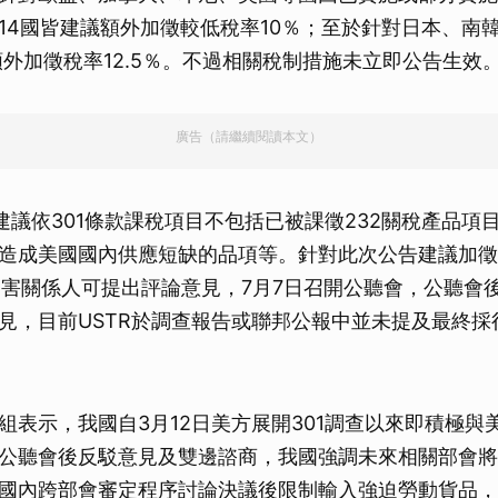
14國皆建議額外加徵較低稅率10％；至於針對日本、南
額外加徵稅率12.5％。不過相關稅制措施未立即公告生效
廣告（請繼續閱讀本文）
中建議依301條款課稅項目不包括已被課徵232關稅產品項
造成美國國內供應短缺的品項等。針對此次公告建議加徵
利害關係人可提出評論意見，7月7日召開公聽會，公聽會
見，目前USTR於調查報告或聯邦公報中並未提及最終採
組表示，我國自3月12日美方展開301調查以來即積極與
公聽會後反駁意見及雙邊諮商，我國強調未來相關部會將
國內跨部會審定程序討論決議後限制輸入強迫勞動貨品，