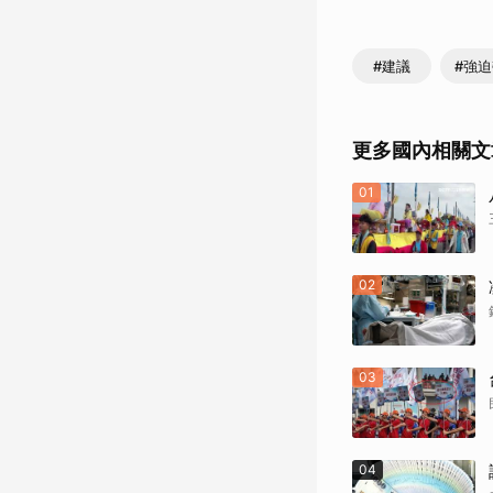
#建議
#強
更多國內相關文
01
02
03
04