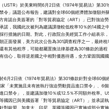
USTR）於美東時間6月2日依《1974年貿易法》第30
禁令」議題公布報告，建議對全球60個經濟體加徵額外關
於美方肯認台美簽署的「對等貿易協定（ART）」已對強迫
承諾，我國此次被列為建議課徵較低稅率10％的14國之
採行措施的日期。對此，行政院台美經貿工作小組表示，
朝正面發展，美方此次公告為301調查程序之一，最終稅
還有其他程序，可能都屬置換法律基礎為301條款的過程
有信心，取得逆差國之中相對優惠待遇，全力鞏固我國國
6月2日依《1974年貿易法》第301條款針對全球60個
國家「未實施且未有效執行強迫勞動貨品進口禁令」、6
進口禁令」，並建議加徵10％或12.5％不同額外稅率。U
等國因已與美國簽署「對等貿易協定（ART）」並承諾
針對歐盟、加拿大、印尼、英國等國因已實施或部分實施