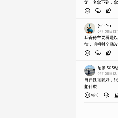
第一名拿不到，拿
(𖦹‎' ‐ '𖦹‎‎)
07月08日13:
我覺得主要看是以
律；明明對全勤沒
昭佩 505
07月08日12:
自律性這麼好，很
想什麼
4