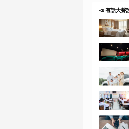
📣 有話大聲