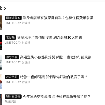
說
單身者該幫有孩家庭買單？包棟住宿費爆爭議
兩派論戰🔥
LINE TODAY 討論牆
娛樂稅免了票價卻沒降 網怨影城10大問題
電影怨
LINE TODAY 討論牆
高溫逛街小孩熱到爆哭 網批：應做好行前規劃
你怎麼看
LINE TODAY 討論牆
特教生傷師引議 我們準備好融合教育了嗎？
教育兩難
LINE TODAY 討論牆
今年違約交割暴增 台股槓桿風險升溫了嗎？
理財看這裡
熱議話題