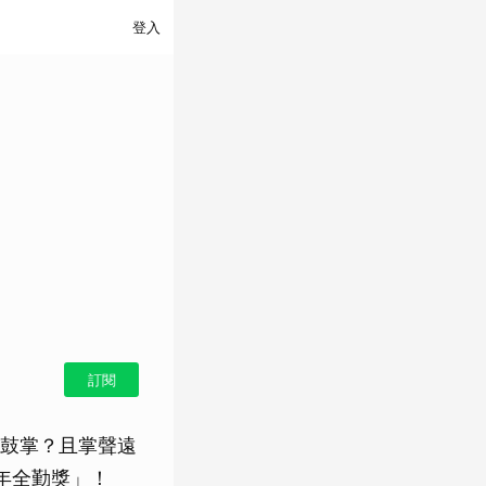
登入
訂閱
鼓掌？且掌聲遠
年全勤獎」！