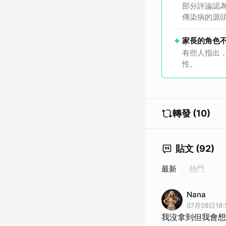
部分評論認
傳染病的源
家長的角色
有些人指出
性。
轉發 (10)
貼文 (92)
最新
熱門
Nana
07月08日18:
我沒拿到但我會想