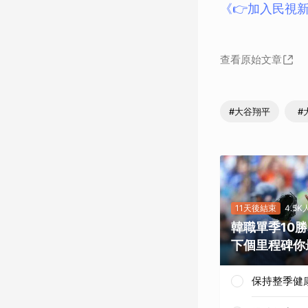
《👉加入民視新
查看原始文章
#大谷翔平
#
11天後結束
4.5
韓職單季10
下個里程碑你
保持整季健