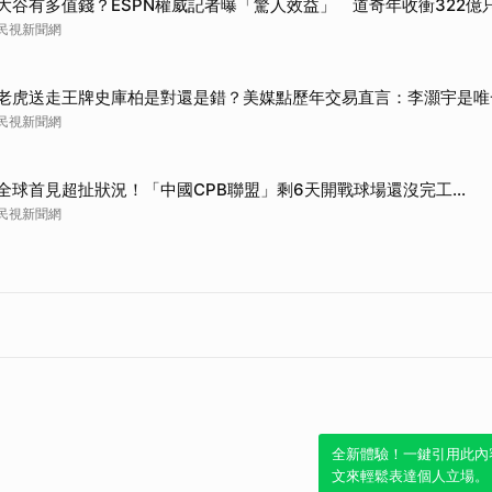
大谷有多值錢？ESPN權威記者曝「驚人效益」 道奇年收衝322億
民視新聞網
老虎送走王牌史庫柏是對還是錯？美媒點歷年交易直言：李灝宇是唯
民視新聞網
全球首見超扯狀況！「中國CPB聯盟」剩6天開戰球場還沒完工...
民視新聞網
全新體驗！一鍵引用此內
文來輕鬆表達個人立場。