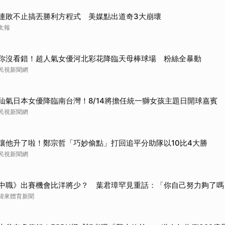
取消
連敗不止搞丟勝利方程式 美媒點出道奇3大崩壞
太報
你沒看錯！超人氣女優河北彩花降臨天母棒球場 粉絲全暴動
民視新聞網
仙氣日本女優降臨南台灣！8/14將擔任統一獅女孩主題日開球嘉賓
民視新聞網
讓他升了啦！鄭宗哲「巧妙偷點」打回追平分助隊以10比4大勝
民視新聞網
中職》出賽機會比洋將少？ 葉君璋罕見重話：「你自己努力夠了嗎
緯來體育新聞