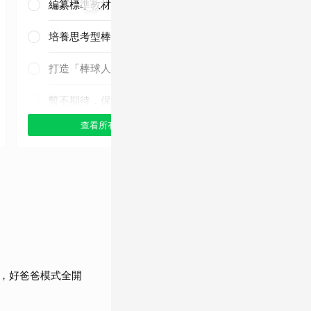
編纂標準教材與導入運科防護
培養思考型棒球人才
三連霸毫無懸
念！
打造「棒球人之家」
暫不期待，保持觀望
查看所有選項
查看
，好爸爸模式全開