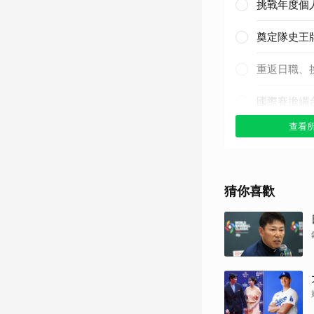
挑戰年度個
奠定隊史王
重返日職、
國際賽擔綱
查看
其他（歡迎
猜你喜歡