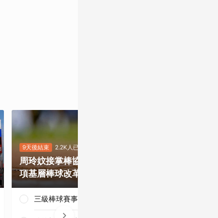
9天後結束
2.2K人已投
8天後結束
5.5K
周玲妏接掌棒協，你最期待哪一
重磅補強塞揚
項基層棒球改革？
是否有望奪下
三級棒球賽事正常化