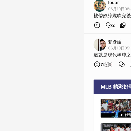
louar
06月10日08:
被倭奴綠媒吹完後
2
賴彥廷
06月10日05:
這就是現代棒球之
7
MLB 精彩
影