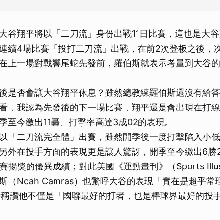
大谷翔平將以「二刀流」身份出戰11日比賽，這也是大谷
連續4場比賽「投打二刀流」出戰，在前2次登板之後，
在上一場對戰響尾蛇先發前，羅伯斯就表示考量到大谷的
後是否會讓大谷翔平休息？雖然總教練羅伯斯還沒有給答
看，我認為先發後的下一場比賽，翔平還是會出現在打線
季至今繳出11轟、打擊率高達3成02的表現。
以「二刀流完全體」出賽，雖然開季後一度打擊陷入小低
另外在投手方面的表現更是讓人驚訝，開季至今繳出6勝
賽揚獎的優異成績；對此美國《運動畫刊》（Sports Illus
Noah Camras）也驚呼大谷的表現「實在是超乎常理（li
」同時稱讚他不僅是「國聯最好的打者，也是棒球界最好的投