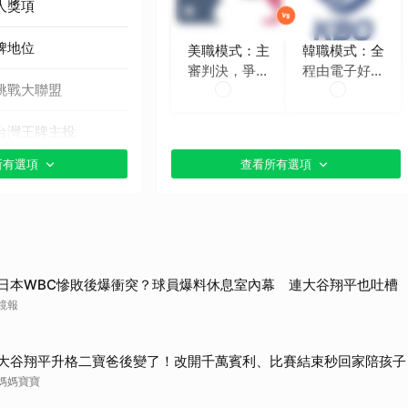
人獎項
牌地位
美職模式：主
韓職模式：全
審判決，爭議
程由電子好球
挑戰大聯盟
時再挑戰
帶判定
台灣王牌主投
所有選項
查看所有選項
貼文分享）
日本WBC慘敗後爆衝突？球員爆料休息室內幕 連大谷翔平也吐槽
鏡報
大谷翔平升格二寶爸後變了！改開千萬賓利、比賽結束秒回家陪孩子
媽媽寶寶