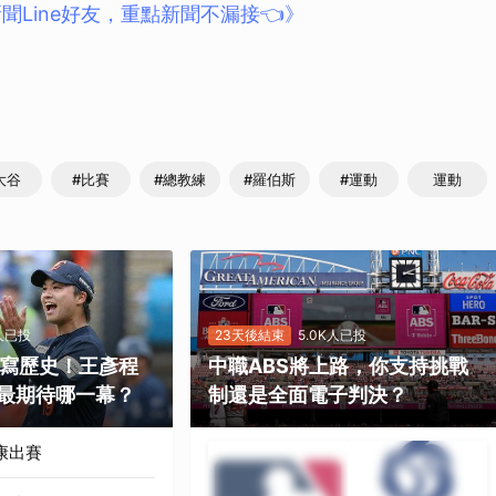
聞Line好友，重點新聞不漏接👈》
大谷
#比賽
#總教練
#羅伯斯
#運動
運動
K人已投
23天後結束
5.0K人已投
勝寫歷史！王彥程
中職ABS將上路，你支持挑戰
最期待哪一幕？
制還是全面電子判決？
康出賽