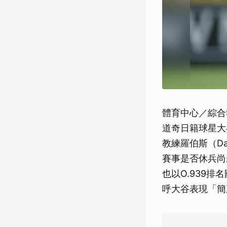
體育中心／綜合
道奇日籍球星大
教練羅伯斯（Da
賽事是否休兵尚
也以O.939排
呼大谷表現「簡