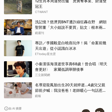
12生肖本周運勢出爐 虎勇奪事業、財運雙
冠王
CTWANT
洗記憶？慈濟買BNT遭詐綠狂轟在野 網朝
聖郭董「大小姐說不要買」貼文：根本兩碼
事
鏡週刊
專訪／李國毅是白曉燕玩伴！揭「命案前幾
天出遊」從小認識白冰冰
ETtoday星光雲
小秦漢張海漢逝世享壽68歲！曾合唱〈明天
會更好〉 家屬低調舉辦後事
三立新聞網
名導迎龍鳳胎出生20天就猝逝...4歲兒父親
節前夕喊：我沒爸爸！老師暖心一句話惹哭
遺孀
鏡報
由 AI 摘要