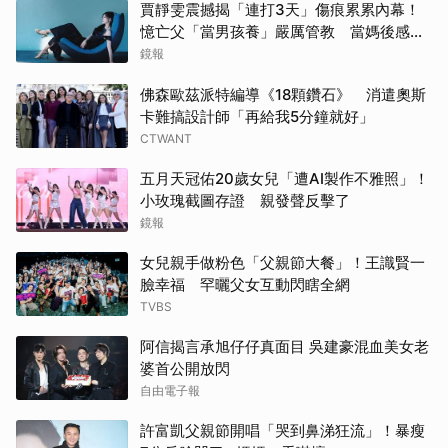
賈靜雯震撼揭「連打3天」傷痕累累內幕！
憶亡父「當男孩養」嚴厲管教 當媽後感
嘆：用擔憂保護家人
鏡報
佛森歐茲派特編導《18顆鑽石》 消遣奧斯
卡難搞設計師「再給我5分鐘就好」
CTWANT
五月天冠佑20歲女兒「遭AI製作不雅照」！
小玫瑰截圖存證 親發聲反擊了
鏡報
女兒親手做粉色「父親節大餐」！王識賢一
臉幸福 罕曬父女互動閃瞎全網
TVBS
阿信揭言承旭仔仔真面目 吳建豪混血美女老
婆首公開放閃
自由電子報
許富凱父親節開唱「哭到鼻涕狂流」！暴瘦