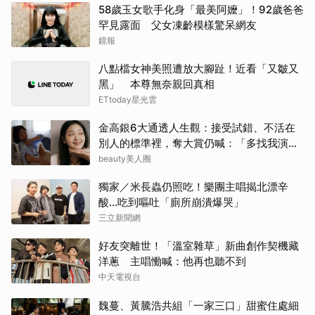
58歲玉女歌手化身「最美阿嬤」！92歲爸爸
罕見露面 父女凍齡模樣驚呆網友
鏡報
八點檔女神美照遭放大腳趾！近看「又皺又
黑」 本尊無奈親回真相
ETtoday星光雲
金高銀6大通透人生觀：接受試錯、不活在
別人的標準裡，奪大賞仍喊：「多找我演
戲！」
beauty美人圈
獨家／米長蟲仍照吃！樂團主唱揭北漂辛
酸…吃到嘔吐「廁所崩潰爆哭」
三立新聞網
好友突離世！「溫室雜草」新曲創作契機藏
洋蔥 主唱慟喊：他再也聽不到
中天電視台
魏蔓、黃騰浩共組「一家三口」甜蜜住處細