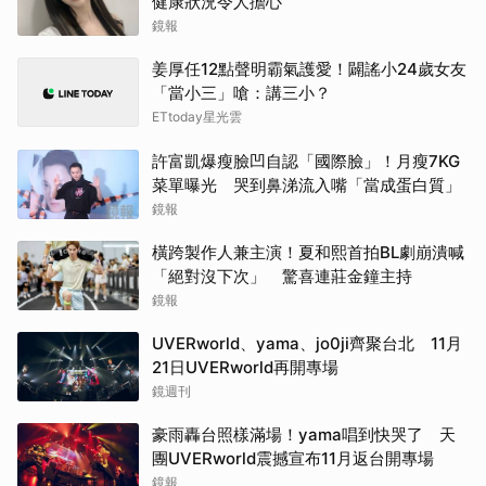
健康狀況令人擔心
鏡報
取消
姜厚任12點聲明霸氣護愛！闢謠小24歲女友
「當小三」嗆：講三小？
ETtoday星光雲
許富凱爆瘦臉凹自認「國際臉」！月瘦7KG
菜單曝光 哭到鼻涕流入嘴「當成蛋白質」
鏡報
橫跨製作人兼主演！夏和熙首拍BL劇崩潰喊
「絕對沒下次」 驚喜連莊金鐘主持
鏡報
UVERworld、yama、jo0ji齊聚台北 11月
21日UVERworld再開專場
鏡週刊
豪雨轟台照樣滿場！yama唱到快哭了 天
團UVERworld震撼宣布11月返台開專場
鏡報