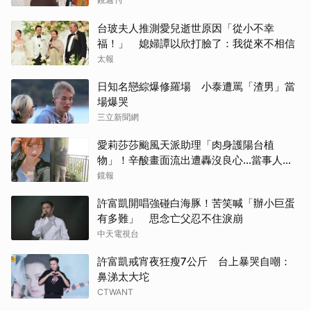
台玻夫人推測愛兒逝世原因「從小不幸
福！」 媳婦譚以欣打臉了：我從來不相信
太報
日知名戀綜爆修羅場 小泰遭罵「渣男」當
場爆哭
三立新聞網
愛莉莎莎颱風天派助理「肉身護陽台植
物」！辛酸畫面流出遭轟沒良心...當事人澄
清了
鏡報
許富凱開唱強碰白海豚！苦笑喊「辦小巨蛋
有多難」 思念亡父忍不住淚崩
中天電視台
許富凱戒宵夜狂瘦7公斤 台上暴哭自嘲：
鼻涕太大坨
CTWANT