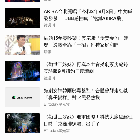
AKIRA台北開唱「令和8年8月8日」中文喊
發發發 TJBB感性喊「謝謝AKIRA桑」
鏡週刊
結婚15年零吵架！庹宗康「愛妻金句」連
發 透露全靠「一招」維持家庭和睦
鏡報
《勸世三姊妹》再寫本土音樂劇票房紀錄
英語版9月紐約二度讀劇
鏡週刊
短劇女神韓雨彤爆整型！合體曾輝走紅毯
「鼻子變樣」對比照登熱搜
ETtoday星光雲
《勸世三姊妹》進軍國際！科技大廠總經理
目睹「克難排練場」出手了
ETtoday星光雲