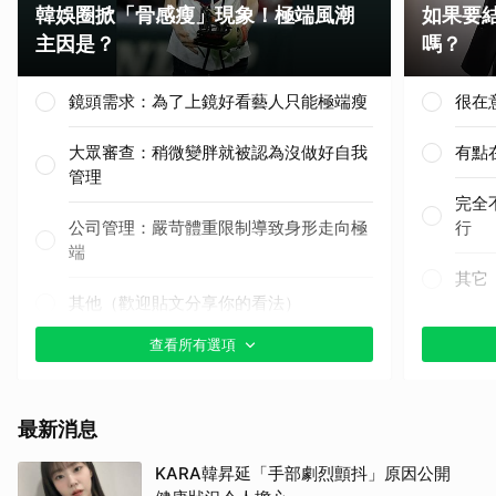
韓娛圈掀「骨感瘦」現象！極端風潮
如果要
主因是？
嗎？
鏡頭需求：為了上鏡好看藝人只能極端瘦
很在
大眾審查：稍微變胖就被認為沒做好自我
有點
管理
完全
公司管理：嚴苛體重限制導致身形走向極
行
端
其它
其他（歡迎貼文分享你的看法）
查看所有選項
最新消息
KARA韓昇延「手部劇烈顫抖」原因公開