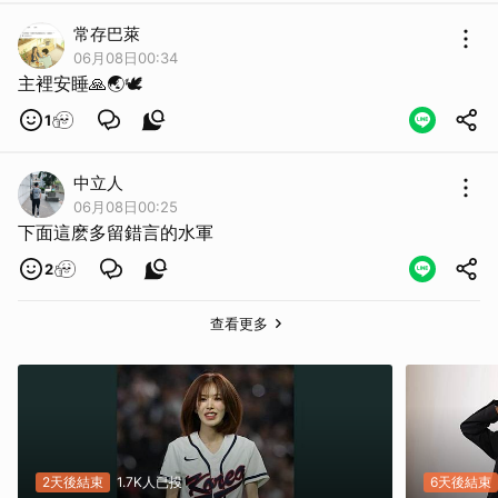
常存巴萊
06月08日00:34
主裡安睡🙏🌏🕊
1
中立人
06月08日00:25
下面這麽多留錯言的水軍
2
查看更多
2天後結束
1.7K人已投
6天後結束