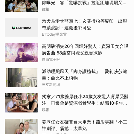
節曝光 靠「驚嚇挑戰」拉近距離現場又叫
又笑
鏡報
敖犬為愛犬辦頭七！玄關撒粉等腳印 出現
奇蹟淚謝：連最後都可愛
ETtoday星光雲
高明駿消失26年回歸好驚人！資深玉女合唱
廣告曲 58歲當阿嬤父親更凍齡
自由電子報
派助理颱風天「肉身護植栽」 愛莉莎莎遭
轟：命比不上植物
三立新聞網
獨家／71歲姜厚任小24歲女友驚人背景受關
注 再爆曾是資深戲骨學生！結識10多年私
下為人曝光
鏡報
姜厚任女友確實台大畢業！蕭彤雯翻「小三
神劇評」震撼：太早熟