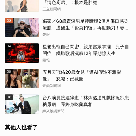
「情色廚房」：根本是肚兜
三立新聞網
03
獨家／68歲資深男星摔斷腿2個月傷口感染
流膿 遭醫生「緊急扣留」再度動刀！妻心
力交瘁曝現況
鏡報
04
星爸出軌自己閨密、親弟當眾掌摑、兒子自
閉症 鐵肺歌后沉寂12年曝悲慘人生
鏡報
05
五月天冠佑20歲女兒「遭AI假造不雅影
像」 怒喊：已截圖
壹蘋新聞網
06
台八演員接連猝逝！林煒熬過軋戲慘況卻患
糖尿病 曝終身吃藥真相
緯來娛樂新聞
其他人也看了