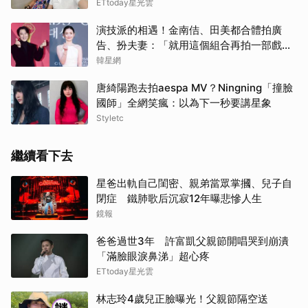
ETtoday星光雲
演技派的相遇！金南佶、田美都合體拍廣
告、扮夫妻：「就用這個組合再拍一部戲劇
吧」
韓星網
唐綺陽跑去拍aespa MV？Ningning「撞臉
國師」全網笑瘋：以為下一秒要講星象
Styletc
繼續看下去
星爸出軌自己閨密、親弟當眾掌摑、兒子自
閉症 鐵肺歌后沉寂12年曝悲慘人生
鏡報
爸爸過世3年 許富凱父親節開唱哭到崩潰
「滿臉眼淚鼻涕」超心疼
ETtoday星光雲
林志玲4歲兒正臉曝光！父親節隔空送