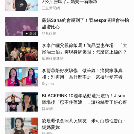
7公斤臉凹了…媽媽一看嚇壞
三立新聞網
薇娟Sana約會親到了！看aespa演唱會被拍
甜蜜比心
影音
非凡娛樂
李李仁曬父親節飯局！陶晶瑩也在場 「大
尾油土伯」突現身網傻眼：怎麼搭上線的？
緯來娛樂新聞
李蒨蓉陪好友驗傷、做筆錄！痛揭家暴真
相：別再用「為什麼不走」來檢討受害者
Styletc
BLACKPINK 10週年活動遭批敷衍！Jisoo
離場後「忍不住落淚」，讓粉絲看了好心疼
韓星網
凌晨曬懷念照惹哭網友 米可白感性告白：
媽媽愛妳
鏡週刊