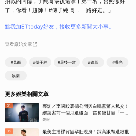
拍戲的回憶，子純哥最後還拿了第一名，合照修好
了，你看！超帥！#傅子純 哥，一路好走。」
點我加ETtoday好友，接收更多新聞大小事。
查看原始文章
#見面
#傅子純
#最後一次
#錄影
#曝光
娛樂
更多娛樂相關文章
01
專訪／李國毅震撼公開與白曉燕驚人私交！
綁架案前一個月還碰面 當爸後甘願「一輩
子」親自接送小孩
鏡報
02
最美主播裸背挺孕肚現身！踩高跟鞋遭狠批