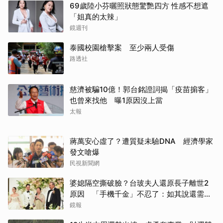
69歲陸小芬曬照狀態驚艷四方 性感不想遮
「姐真的太辣」
鏡週刊
泰國校園槍擊案 至少兩人受傷
路透社
慈濟被騙10億！郭台銘證詞揭「疫苗掮客」
也曾來找他 曝1原因沒上當
太報
蔣萬安心虛了？遭質疑未驗DNA 經濟學家
發文嗆爆
民視新聞網
婆媳隔空撕破臉？台玻夫人還原長子離世2
原因 「手機千金」不忍了：如其說還需要
離開嗎？
鏡報