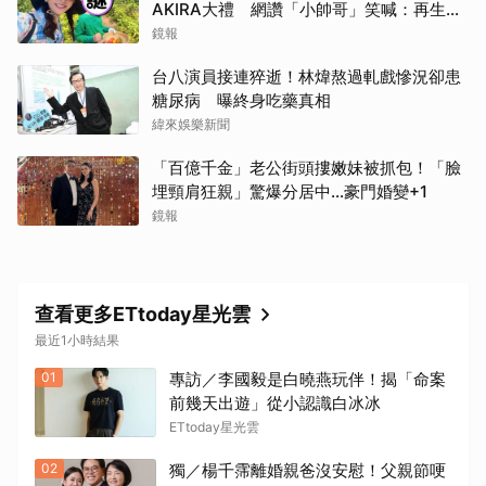
AKIRA大禮 網讚「小帥哥」笑喊：再生一
個
鏡報
台八演員接連猝逝！林煒熬過軋戲慘況卻患
糖尿病 曝終身吃藥真相
緯來娛樂新聞
「百億千金」老公街頭摟嫩妹被抓包！「臉
埋頸肩狂親」驚爆分居中...豪門婚變+1
鏡報
查看更多ETtoday星光雲
最近1小時結果
01
專訪／李國毅是白曉燕玩伴！揭「命案
前幾天出遊」從小認識白冰冰
ETtoday星光雲
02
獨／楊千霈離婚親爸沒安慰！父親節哽