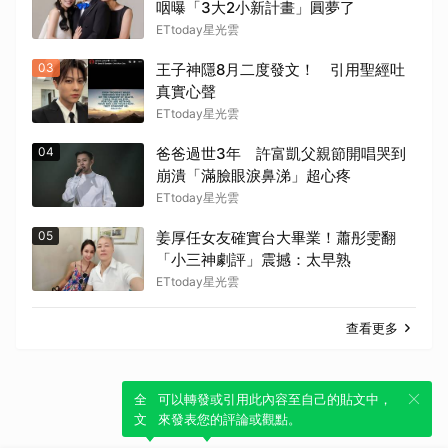
咽曝「3大2小新計畫」圓夢了
ETtoday星光雲
03
王子神隱8月二度發文！ 引用聖經吐
真實心聲
ETtoday星光雲
04
爸爸過世3年 許富凱父親節開唱哭到
崩潰「滿臉眼淚鼻涕」超心疼
ETtoday星光雲
05
姜厚任女友確實台大畢業！蕭彤雯翻
「小三神劇評」震撼：太早熟
ETtoday星光雲
查看更多
全新體驗！一鍵引用此內容，透過發布貼
可以轉發或引用此內容至自己的貼文中，
文來輕鬆表達個人立場。
來發表您的評論或觀點。