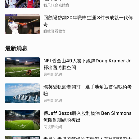
我只想寫寫體育
回顧陽岱鋼20年職棒生涯 3件事成就一代傳
奇
眼鏡哥看體育
最新消息
NFL舊金山49人簽下線鋒Doug Kramer Jr.
釋出舊將騰空間
民視新聞網
環英愛帆船賽開打 選手地角迎首個戰術考
驗
民視新聞網
傳Jeff Bezos將入股利物浦 Ben Simmons
無限制訓練盼復出
民視新聞網