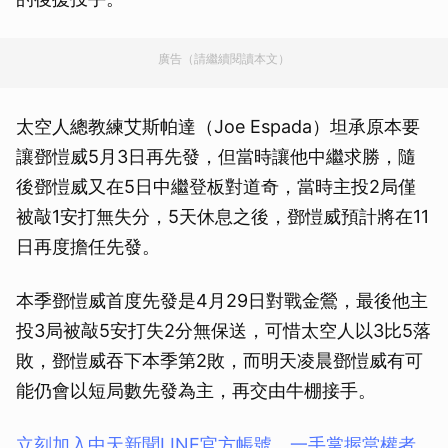
廣告（請繼續閱讀本文）
太空人總教練艾斯帕達（Joe Espada）坦承原本要
讓鄧愷威5月3日再先發，但當時讓他中繼求勝，隨
後鄧愷威又在5日中繼登板對道奇，當時主投2局僅
被敲1安打無失分，5天休息之後，鄧愷威預計將在11
日再度擔任先發。
本季鄧愷威首度先發是4月29日對戰金鶯，最後他主
投3局被敲5安打失2分無保送，可惜太空人以3比5落
敗，鄧愷威吞下本季第2敗，而明天凌晨鄧愷威有可
能仍會以短局數先發為主，再交由牛棚接手。
立刻加入中天新聞LINE官方帳號，一手掌握當權者