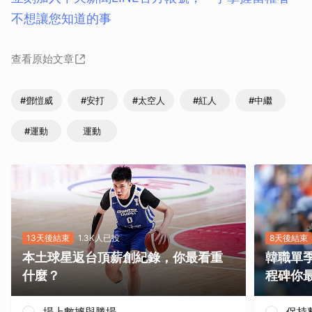
不想讓您知道的事
查看原始文章
#鄧愷威
#安打
#太空人
#紅人
#中繼
#運動
運動
13天後結束
1.3K人已投
8天後結束
本土球星返台頂薪創紀錄，你最看重
韓職單
什麼？
程碑你
場上數據與勝場
保持