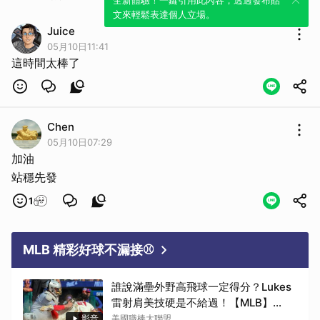
全新體驗！一鍵引用此內容，透過發布貼
文來輕鬆表達個人立場。
Juice
05月10日11:41
這時間太棒了
Chen
05月10日07:29
加油
站穩先發
1
MLB 精彩好球不漏接⚾
誰說滿壘外野高飛球一定得分？Lukes
雷射肩美技硬是不給過！【MLB】
2026.08.10
影音
美國職棒大聯盟