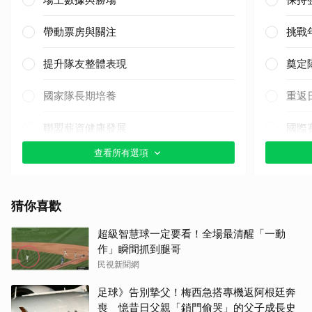
帶動票房與關注
挑戰
提升隊友整體表現
奠定
國家隊長期培養
重返
聯盟薪資健康發展
國際
查看所有選項
其他（歡迎貼文分享）
其他
猜你喜歡
超級智慧球一定要看！全場最清醒「一動
作」瞬間抓到腿哥
民視新聞網
足球》告別摯父！梅西急搭專機返阿根廷奔
喪 憶昔日父親「鎖門偷哭」的父子成長史