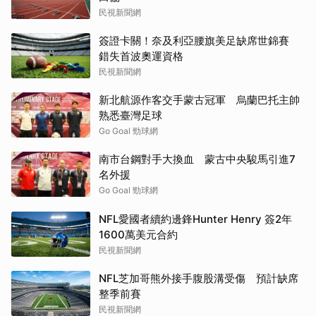
民視新聞網
簽證卡關！奈及利亞腰旗美足缺席世錦賽
錯失首波奧運資格
民視新聞網
新北航源作客交手蒙古冠軍 烏蘭巴托主帥
熟悉臺灣足球
Go Goal 勁球網
南市台鋼對手大換血 蒙古中央駿馬引進7
名外援
Go Goal 勁球網
NFL愛國者續約邊鋒Hunter Henry 簽2年
1600萬美元合約
民視新聞網
NFL芝加哥熊外接手腹股溝受傷 預計缺席
整季前賽
民視新聞網