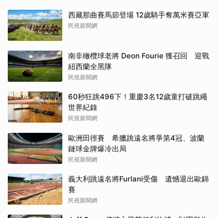
西藏那曲賽馬節登場 12歲騎手奪萬米賽亞軍
民視新聞網
南非橄欖球老將 Deon Fourie 獲召回 迎戰
紐西蘭全黑隊
民視新聞網
60秒狂跳496下！重慶3名12歲童打破跳繩
世界紀錄
民視新聞網
歐洲田徑賽 希臘跳遠名將爭第4冠、波蘭
鏈球金牌爆冷出局
民視新聞網
義大利跳遠名將Furlani受傷 遺憾退出歐錦
賽
民視新聞網