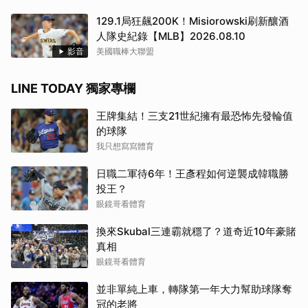
129.1局狂飆200K！Misiorowski刷新釀酒
人隊史紀錄【MLB】2026.08.10
影音
美國職棒大聯盟
LINE TODAY 獨家專欄
王牌集結！三支21世紀擁有最恐怖先發輪值
的球隊
我只想寫寫體育
日職二軍待6年！王彥程如何逆襲成韓職勝
投王？
眼鏡哥看體育
換來Skubal三連霸就穩了？道奇近10年豪賭
真相
眼鏡哥看體育
並非單純上車，轉隊第一年大力幫助球隊奪
冠的老將