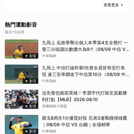
查看更多
熱門運動影音
最近1天結果
九局上 岳政華擊出個人本季第4支全壘打 一
發三分砲讓比數擴大為9:1（08/09 中信 VS
台鋼）
影音
中華職棒
九局上 中信打線炸裂!先發全員皆有安打表
現 連三安串聯攻下中信第10分（08/09 中
信 VS 台鋼）
影音
中華職棒
沒先發也能當英雄！李灝宇代打敲安貢獻勝
利打點【MLB】2026.08.10
影音
美國職棒大聯盟
取消
羅戈8局失1分優質好投 兄弟3連戰橫掃雄鷹
｜08/09 中信 VS 台鋼｜全場精華
影音
中華職棒