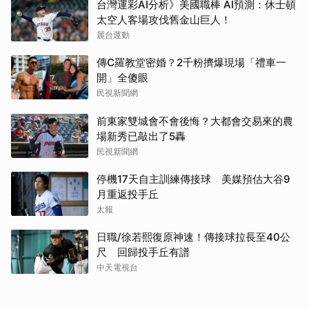
台灣運彩AI分析》美國職棒 AI預測：休士頓
太空人客場攻伐舊金山巨人！
麗台運動
傳C羅教堂密婚？2千粉擠爆現場「禮車一
開」全傻眼
民視新聞網
前東家雙城會不會後悔？大都會交易來的農
場新秀已敲出了5轟
民視新聞網
停機17天自主訓練傳接球 美媒預估大谷9
月重返投手丘
太報
日職/徐若熙復原神速！傳接球拉長至40公
尺 回歸投手丘有譜
中天電視台