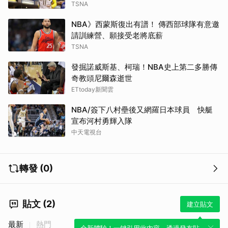
TSNA
NBA》西蒙斯復出有譜！ 傳西部球隊有意邀
請訓練營、願接受老將底薪
TSNA
發掘諾威斯基、柯瑞！NBA史上第二多勝傳
奇教頭尼爾森逝世
ETtoday新聞雲
NBA/簽下八村壘後又網羅日本球員 快艇
宣布河村勇輝入隊
中天電視台
轉發 (0)
貼文 (2)
建立貼文
最新
熱門