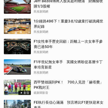
Jeff Bezos傳將入股英超利物浦 財團擬收
購1/3股權
民視新聞網
1分鐘跳496下！重慶3名12歲童打破跳繩世
界紀錄
民視新聞網
F1女性車手歷史回顧：距離上一次女車手參
賽已過50年
民視新聞網
F1半世紀無女車手 英國女將盼從基層卡丁
車培育新星
民視新聞網
西甲雙雄踢到PK！ 700人見證「赫塔費」
PK戰封王
影音
鏡新聞影音
FE執行長信心滿滿 預言將比F1更快迎來女
車手