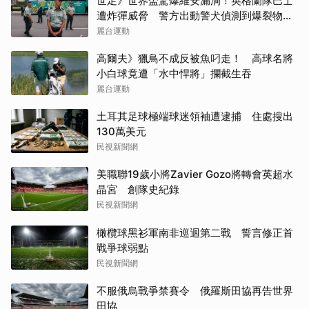
世足》世界盃驚爆維安漏洞！英格蘭隊巴士
遭炸彈威脅 警方出動警犬偵測到爆裂物幸
好虛驚一場
麗台運動
高爾夫》獵鳥不成反被魚叼走！ 高球名將
小白球竟遭「水中悍將」攔截生吞
麗台運動
土耳其足球極端球迷領袖遭逮捕 住處搜出
130萬美元
民視新聞網
美職聯19歲小將Zavier Gozo將轉會英超水
晶宮 創隊史紀錄
民視新聞網
橄欖球黑衫軍南非巡迴第二戰 誓言修正首
戰爭球弱點
民視新聞網
不服俄烏戰爭禁賽令 俄羅斯田協再告世界
田協