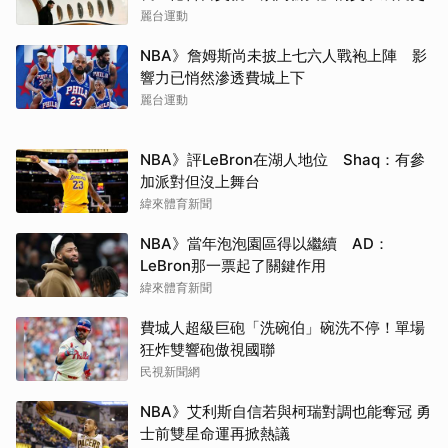
麗台運動
NBA》詹姆斯尚未披上七六人戰袍上陣 影
響力已悄然滲透費城上下
麗台運動
NBA》評LeBron在湖人地位 Shaq：有參
加派對但沒上舞台
緯來體育新聞
NBA》當年泡泡園區得以繼續 AD：
LeBron那一票起了關鍵作用
緯來體育新聞
費城人超級巨砲「洗碗伯」碗洗不停！單場
狂炸雙響砲傲視國聯
民視新聞網
NBA》艾利斯自信若與柯瑞對調也能奪冠 勇
士前雙星命運再掀熱議