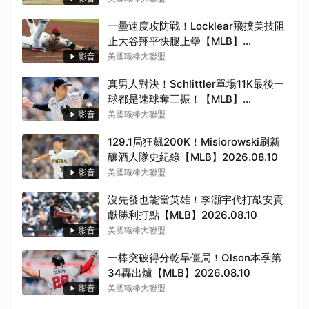
一壘速度攻防戰！Locklear飛撲美技阻
止大谷翔平快腿上壘【MLB】
2026.08.10
影音
美國職棒大聯盟
真男人對決！Schlittler單場11K最後一
球都是速球奪三振！【MLB】
2026.08.10
影音
美國職棒大聯盟
129.1局狂飆200K！Misiorowski刷新
釀酒人隊史紀錄【MLB】2026.08.10
影音
美國職棒大聯盟
沒先發也能當英雄！李灝宇代打敲安貢
獻勝利打點【MLB】2026.08.10
影音
美國職棒大聯盟
一棒突破得分乾旱僵局！Olson本季第
34轟出爐【MLB】2026.08.10
影音
美國職棒大聯盟