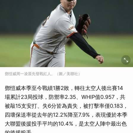
鄧愷威周一凌晨先發戰紅人。（圖／美聯社）
鄧愷威本季至今戰績1勝2敗，轉往太空人後出賽14
場累計23局投球，防禦率2.35、WHIP值0.957，共
被敲15支安打、失6分皆為責失，被打擊率僅0.183，
四壞保送率從去年的12.2%降至7.9%，表現優於本季
大聯盟後援投手平均的10.4%，是太空人陣中最出色
的後援投手。