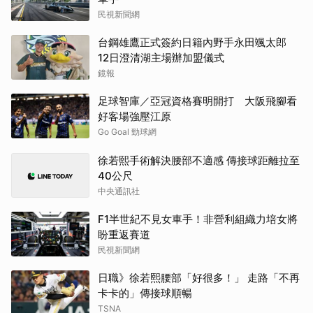
民視新聞網
台鋼雄鷹正式簽約日籍內野手永田颯太郎
12日澄清湖主場辦加盟儀式
鏡報
足球智庫／亞冠資格賽明開打 大阪飛腳看
好客場強壓江原
Go Goal 勁球網
徐若熙手術解決腰部不適感 傳接球距離拉至
40公尺
中央通訊社
F1半世紀不見女車手！非營利組織力培女將
盼重返賽道
民視新聞網
日職》徐若熙腰部「好很多！」 走路「不再
卡卡的」傳接球順暢
TSNA