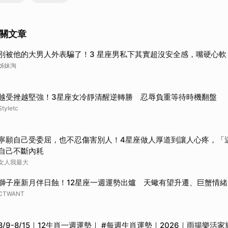
關文章
別被他的大男人外表騙了！3 星座男私下其實超沒安全感，嘴硬心軟
姊妹淘
越受挫越堅強！3星座女冷靜清醒逆轉勝 忍辱負重等待時機翻盤
Styletc
寧願自己受委屈，也不忍傷害別人！4星座做人厚道到讓人心疼，「
自己不斷內耗
女人我最大
獅子座新月伴日蝕！12星座一週運勢出爐 天蠍有望升遷、巨蟹情
CTWANT
8/9-8/15｜12生肖一週運勢｜ #每週生肖運勢｜2026｜雨揚樂活家