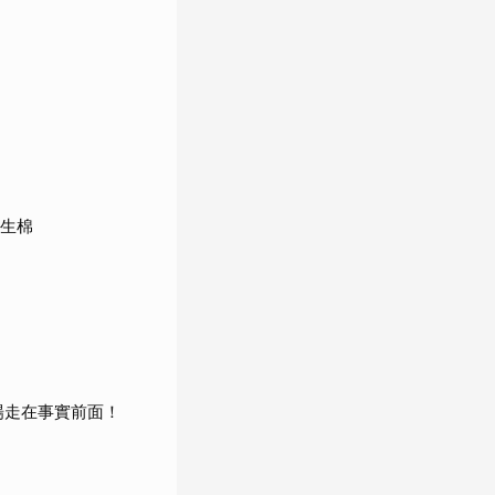
衛生棉
場走在事實前面！