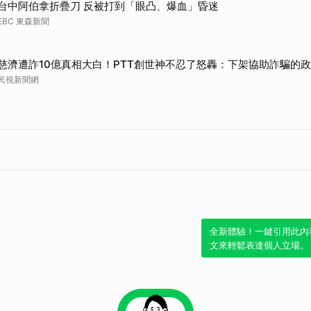
台中阿伯拿折疊刀 反被打到「眼凸、爆血」昏迷
EBC 東森新聞
慈濟遭詐10億真相大白！PTT創世神不忍了怒轟：下架協助詐騙的
民視新聞網
全新體驗！一鍵引用此內
文來輕鬆表達個人立場。