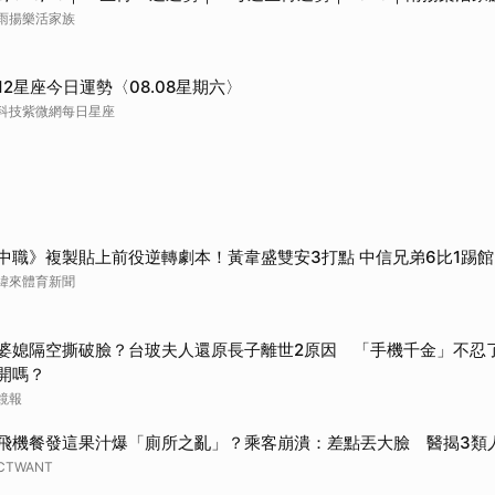
雨揚樂活家族
取消
12星座今日運勢〈08.08星期六〉
科技紫微網每日星座
中職》複製貼上前役逆轉劇本！黃韋盛雙安3打點 中信兄弟6比1踢
緯來體育新聞
婆媳隔空撕破臉？台玻夫人還原長子離世2原因 「手機千金」不忍
開嗎？
鏡報
飛機餐發這果汁爆「廁所之亂」？乘客崩潰：差點丟大臉 醫揭3類
CTWANT