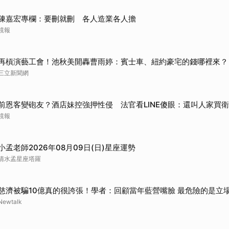
陳嘉宏專欄：要刪就刪 各人造業各人擔
鏡報
再槓演藝工會！池秋美開轟曹雨婷：賓士車、紐約豪宅的錢哪裡來？
三立新聞網
前恩客變砲友？酒店妹控強押性侵 法官看LINE傻眼：還叫人家買
鏡報
小孟老師2026年08月09日(日)星座運勢
清水孟星座塔羅
慈濟被騙10億真的很誇張！學者：回顧當年藍營嘴臉 最危險的是立
Newtalk