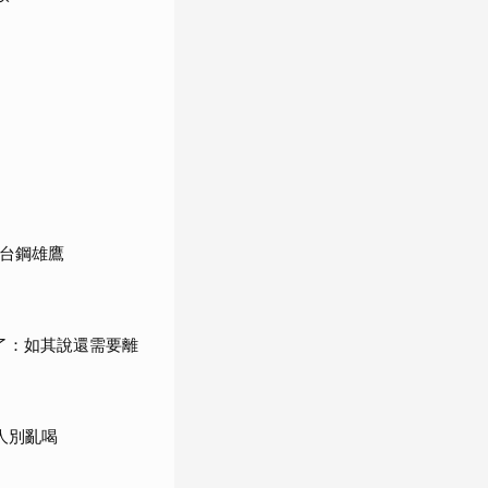
館台鋼雄鷹
了：如其說還需要離
人別亂喝