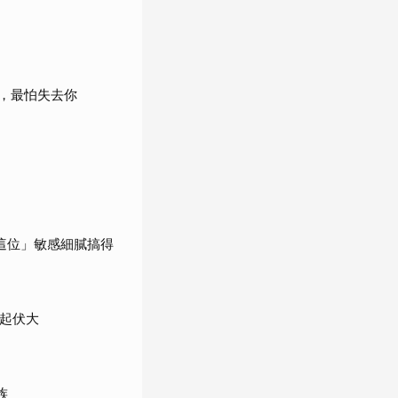
，最怕失去你
這位」敏感細膩搞得
緒起伏大
族