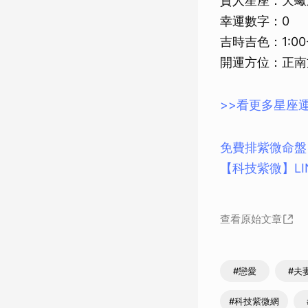
貴人星座：天蠍
幸運數字：0
吉時吉色：1:00-
開運方位：正南
>>看更多星座
免費排紫微命盤
【科技紫微】L
查看原始文章
#戀愛
#夫
#科技紫微網