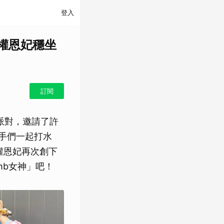
登入
場，權恩妃穩坐
訂閱
季派對，邀請了許
歌手們一起打水
權恩妃再次創下
mb女神」吧！