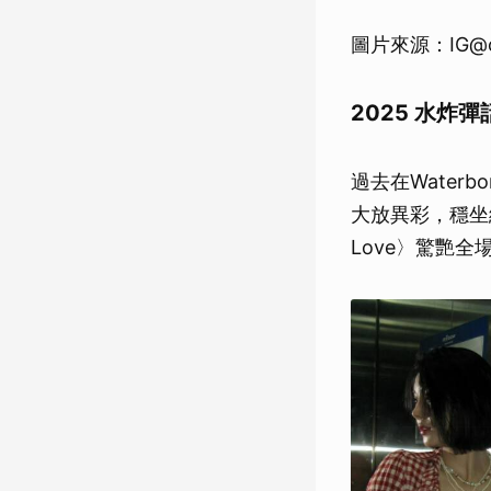
圖片來源：IG@ch
2025 水炸
過去在Wate
大放異彩，穩坐網
Love〉驚艷