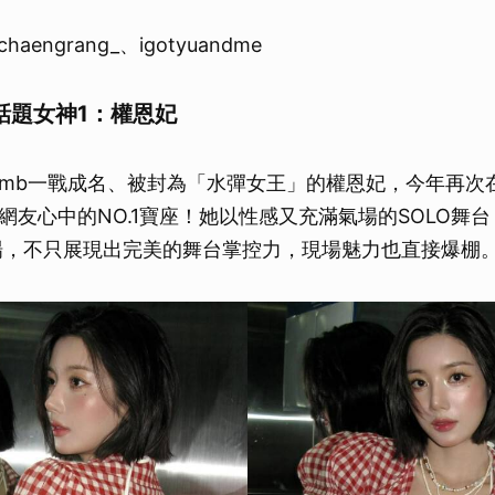
aengrang_、igotyuandme
彈話題女神1：權恩妃
rbomb一戰成名、被封為「水彈女王」的權恩妃，今年再
友心中的NO.1寶座！她以性感又充滿氣場的SOLO舞台〈Cr
全場，不只展現出完美的舞台掌控力，現場魅力也直接爆棚