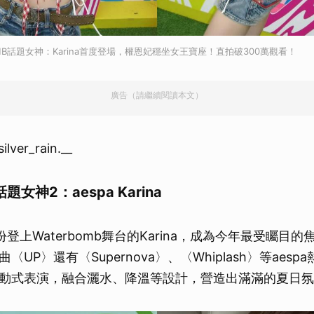
取消
BOMB話題女神：Karina首度登場，權恩妃穩坐女王寶座！直拍破300萬觀看！
廣告（請繼續閱讀本文）
er_rain.__
題女神2：aespa Karina
份登上Waterbomb舞台的Karina，成為今年最受矚目
UP〉還有〈Supernova〉、〈Whiplash〉等aes
動式表演，融合灑水、降溫等設計，營造出滿滿的夏日氛