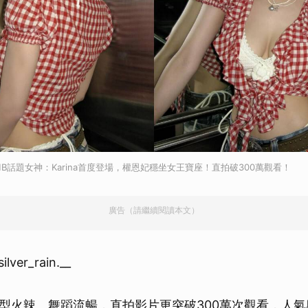
BOMB話題女神：Karina首度登場，權恩妃穩坐女王寶座！直拍破300萬觀看！
廣告（請繼續閱讀本文）
er_rain.__
型火辣、舞蹈流暢，直拍影片更突破300萬次觀看，人