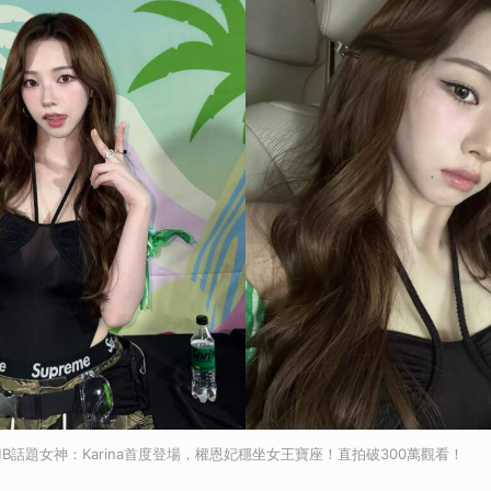
BOMB話題女神：Karina首度登場，權恩妃穩坐女王寶座！直拍破300萬觀看！