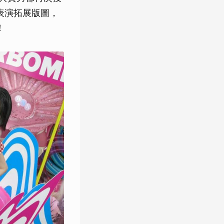
種表演拓展版圖，
！