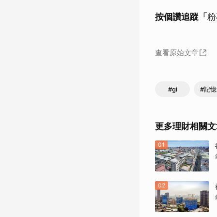
按個讚追蹤「
粉
查看原始文章
#gi
#記
更多理財相關文
01
02