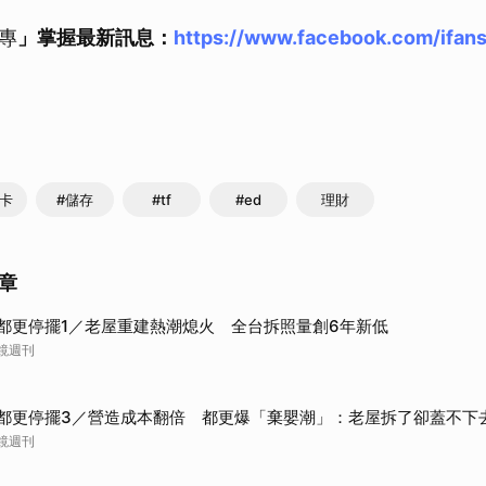
專
」掌握最新訊息：
https://www.facebook.com/ifan
憶卡
#儲存
#tf
#ed
理財
章
都更停擺1／老屋重建熱潮熄火 全台拆照量創6年新低
鏡週刊
都更停擺3／營造成本翻倍 都更爆「棄嬰潮」：老屋拆了卻蓋不下
鏡週刊