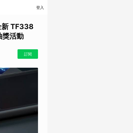
登入
新 TF338
抽獎活動
訂閱