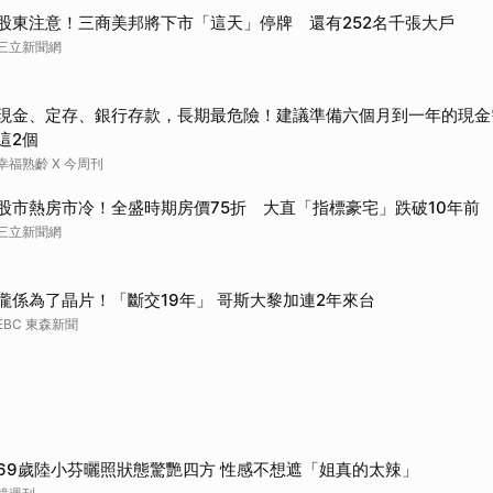
股東注意！三商美邦將下市「這天」停牌 還有252名千張大戶
三立新聞網
現金、定存、銀行存款，長期最危險！建議準備六個月到一年的現金
這2個
幸福熟齡 X 今周刊
股市熱房市冷！全盛時期房價75折 大直「指標豪宅」跌破10年前
三立新聞網
攏係為了晶片！「斷交19年」 哥斯大黎加連2年來台
EBC 東森新聞
69歲陸小芬曬照狀態驚艷四方 性感不想遮「姐真的太辣」