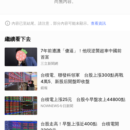
尚無內容。
內容已至結尾。請注意，部分內容可能未顯示。
查看資訊
繼續看下去
7年前遭譏「傻逼」！他現逆襲超車中國前
首富
三立新聞網
台積電、聯發科領軍 台股上漲300點再戰
4萬5、新股后開盤即收盤
鏡報
台積電上漲25元 台股今早盤攻上44800點
NOWNEWS今日新聞
台股走高！早盤上漲近400點 台積電開