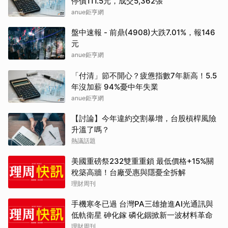
停價111.5元，成交5,362張
anue鉅亨網
盤中速報 - 前鼎(4908)大跌7.01%，報146
元
anue鉅亨網
「付清」節不開心？疲憊指數7年新高！5.5
年沒加薪 94%憂中年失業
anue鉅亨網
【討論】今年違約交割暴增，台股槓桿風險
升溫了嗎？
熱議話題
美國重磅祭232雙重重鎖 最低價格+15%關
稅築高牆！台廠受惠與隱憂全拆解
理財周刊
手機寒冬已過 台灣PA三雄搶進AI光通訊與
低軌衛星 砷化鎵 磷化銦掀新一波材料革命
理財周刊