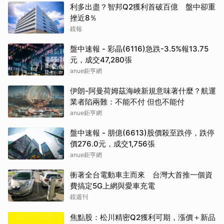
利多出盡？智邦Q2獲利首破百億 盤中卻重
挫近8％
鏡報
盤中速報 - 彩晶(6116)急跌-3.5%報13.75
元，成交47,280張
anue鉅亨網
伊朗-阿曼荷姆茲海峽新規意味著什麼？航運
業者陷兩難：不能不付 但也不能付
anue鉅亨網
盤中速報 - 朋億(6613)股價殺至跌停，跌停
價276.0元，成交1,756張
anue鉅亨網
衝著全台電動車主而來 台灣大首推一個資
費搞定5G上網與愛車充電
鏡週刊
焦點股：松川精密Q2獲利可期，漲價＋新品