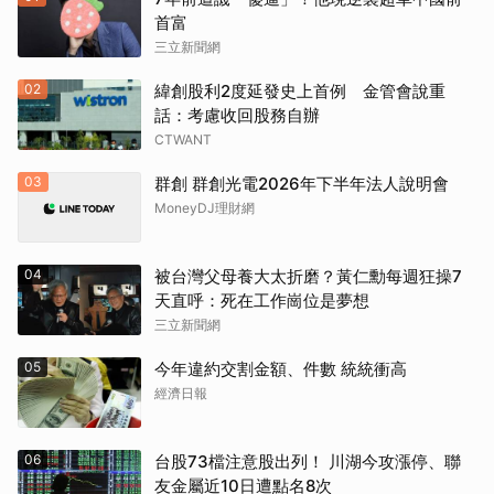
首富
三立新聞網
02
緯創股利2度延發史上首例 金管會說重
話：考慮收回股務自辦
CTWANT
03
群創 群創光電2026年下半年法人說明會
MoneyDJ理財網
04
被台灣父母養大太折磨？黃仁勳每週狂操7
天直呼：死在工作崗位是夢想
三立新聞網
05
今年違約交割金額、件數 統統衝高
經濟日報
06
台股73檔注意股出列！ 川湖今攻漲停、聯
友金屬近10日遭點名8次