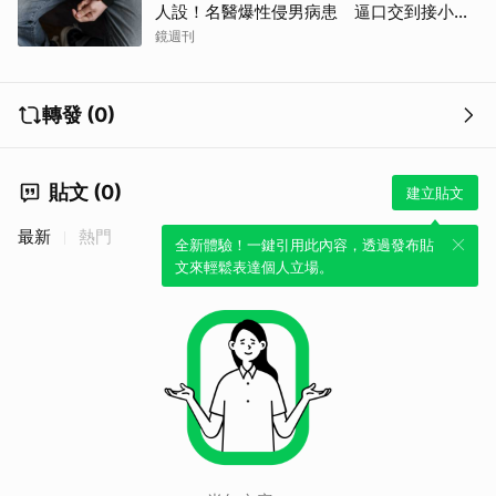
人設！名醫爆性侵男病患 逼口交到接小孩
鬧鐘響才停
鏡週刊
轉發 (0)
貼文 (0)
建立貼文
最新
熱門
全新體驗！一鍵引用此內容，透過發布貼
文來輕鬆表達個人立場。