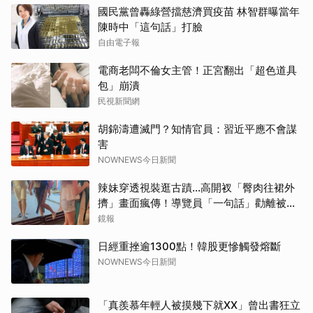
國民黨曾轟綠營擋慈濟買疫苗 林智群曝當年
陳時中「這句話」打臉
取消
自由電子報
電商老闆不倫女主管！正宮翻出「超色道具
包」崩潰
民視新聞網
胡錦濤遭滅門？知情官員：習近平應不會謀
害
NOWNEWS今日新聞
辣妹穿透視裝逛古蹟…高開衩「臀肉往裙外
擠」畫面瘋傳！導覽員「一句話」勸離被狂
讚
鏡報
日經重挫逾1300點！韓股更慘觸發熔斷
NOWNEWS今日新聞
「真羨慕年輕人被摸幾下就XX」曾出書狂立