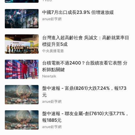
中國7月出口成長23.9% 但增速放緩
anue鉅亨網
台灣進入超高齡社會 吳誠文：高齡就業率目
標提升至5成
中央廣播電臺
台積電衝不過2400？台股續攻看它表態 分
析師點關鍵
Newtalk
盤中速報 - 富鼎(8261)大跌7.24%，報173
元
anue鉅亨網
盤中速報 - 聯友金屬-創(7610)大漲7.71%，
報1885元
anue鉅亨網