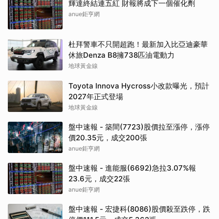
輝達終結連五紅 財報將成下一個催化劑
anue鉅亨網
杜拜警車不只開超跑！最新加入比亞迪豪華
休旅Denza B8擁738匹油電動力
地球黃金線
Toyota Innova Hycross小改款曝光，預計
2027年正式登場
地球黃金線
盤中速報 - 築間(7723)股價拉至漲停，漲停
價20.35元，成交200張
anue鉅亨網
盤中速報 - 進能服(6692)急拉3.07%報
23.6元，成交22張
anue鉅亨網
盤中速報 - 宏捷科(8086)股價殺至跌停，跌