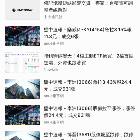
傳記憶體短缺影響交貨 專家：台積電可調
整產線應對
中央通訊社
盤中速報 - 樂威科-KY(4154)急拉3.15%報
11.3元，成交6張
anue鉅亨網
聯鈞籌碼變天！4檔主動ETF搶買、2檔首度
進場、外資也跟著買
Newtalk
盤中速報 - 李洲(3066)急拉3.43%報24.4
元，成交931張
anue鉅亨網
盤中速報 - 李洲(3066)股價拉至漲停，漲停
價24.4元，成交931張
anue鉅亨網
盤中速報 - 博磊(3581)股價殺至跌停，跌停