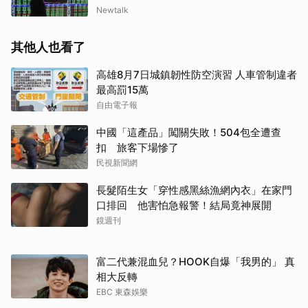
Newtalk
其他人也看了
高雄8月7日城鎮韌性防空演習 人車管制違者
最高罰15萬
自由電子報
中國「這產品」闖關失敗！504包全遭查
扣 旅客下場慘了
民視新聞網
長髮陌生女「穿性感黑絲漁網內衣」在家門
口排回 他害怕急報警！結局竟神展開
鏡週刊
富二代兼混血兒？HOOK自爆「我男的」 真
相大反轉
EBC 東森娛樂