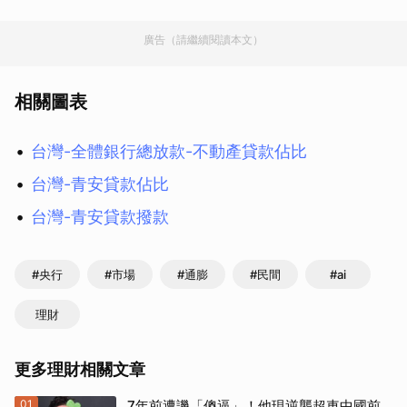
廣告（請繼續閱讀本文）
相關圖表
台灣-全體銀行總放款-不動產貸款佔比
台灣-青安貸款佔比
台灣-青安貸款撥款
#央行
#市場
#通膨
#民間
#ai
理財
更多理財相關文章
01
7年前遭譏「傻逼」！他現逆襲超車中國前