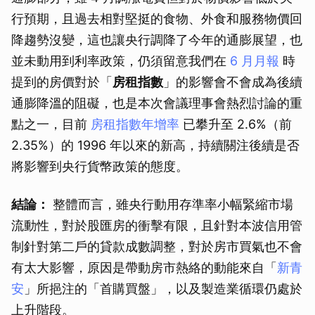
行預期，且過去相對堅挺的食物、外食和服務物價回
降趨勢沒變，這也讓央行調降了今年的通膨展望，也
並未動用到利率政策，仍須留意我們在
6 月月報
時
提到的房價對於「
房租指數
」的影響會不會成為後續
通膨降溫的阻礙，也是本次會議理事會熱烈討論的重
點之一，目前
房租指數年增率
已攀升至 2.6%（前
2.35%）的 1996 年以來的新高，持續關注後續是否
將影響到央行貨幣政策的態度。
結論：
整體而言，雖央行動用存準率小幅緊縮市場
流動性，對於股匯房的衝擊有限，且針對本波信用管
制針對第二戶的貸款成數調整，對於房市買氣也不會
有太大影響，原因是帶動房市熱絡的動能來自「
新青
安
」所挹注的「首購買盤」，以及製造業循環仍處於
上升階段。