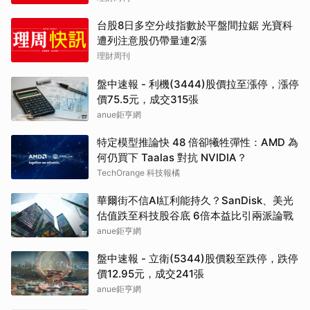
台股8日多空分歧指數於平盤間拉鋸 光寶科
遭列注意股仍帶量連2漲
理財周刊
盤中速報 - 利機(3444)股價拉至漲停，漲停
價75.5元，成交315張
anue鉅亨網
特定模型推論快 48 倍卻犧牲彈性：AMD 為
何仍買下 Taalas 對抗 NVIDIA？
TechOrange 科技報橘
華爾街不信AI紅利能持久？SanDisk、美光
估值跌至科技股谷底 6倍本益比引兩派論戰
anue鉅亨網
盤中速報 - 立衛(5344)股價殺至跌停，跌停
價12.95元，成交241張
anue鉅亨網