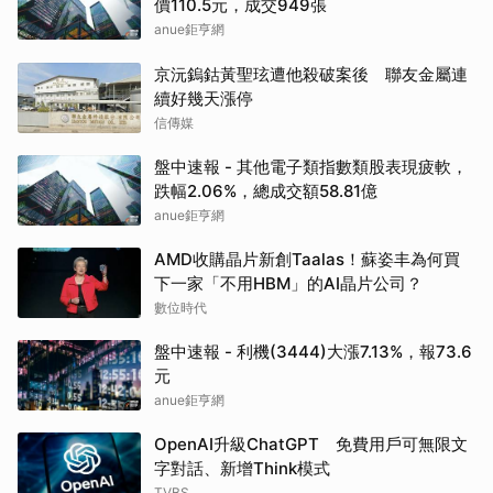
價110.5元，成交949張
anue鉅亨網
京沅鎢鈷黃聖玹遭他殺破案後 聯友金屬連
續好幾天漲停
信傳媒
盤中速報 - 其他電子類指數類股表現疲軟，
跌幅2.06%，總成交額58.81億
anue鉅亨網
AMD收購晶片新創Taalas！蘇姿丰為何買
下一家「不用HBM」的AI晶片公司？
數位時代
盤中速報 - 利機(3444)大漲7.13%，報73.6
元
anue鉅亨網
OpenAI升級ChatGPT 免費用戶可無限文
字對話、新增Think模式
TVBS