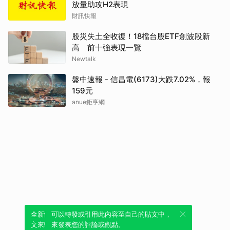
放量助攻H2表現
財訊快報
股災失土全收復！18檔台股ETF創波段新
高 前十強表現一覽
Newtalk
盤中速報 - 信昌電(6173)大跌7.02%，報
159元
anue鉅亨網
全新體驗！一鍵引用此內容，透過發布貼
可以轉發或引用此內容至自己的貼文中，
文來輕鬆表達個人立場。
來發表您的評論或觀點。