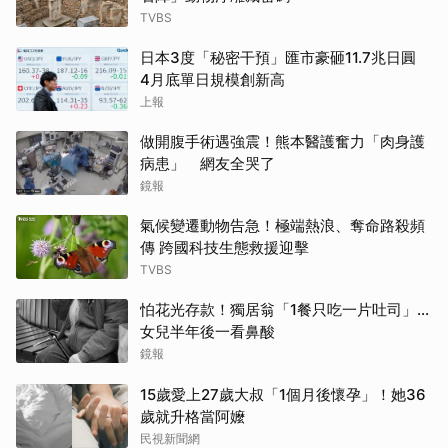
TVBS
日本3度「秘密干預」匯市豪砸11.7兆日圓
4月底單日規模創新高
上報
做開腹手術遇強震！熊本醫護奮力「肉身護
病患」 網友全哭了
鏡報
氣候變遷動物告急！極端熱浪、奪命路殺頻
傳 跨國科技生態救援迎擊
TVBS
怕花光存款！獨居翁「1餐只吃一片吐司」...
女兒半年後一看鼻酸
鏡報
15歲愛上27歲大叔「1個月後懷孕」！她36
歲就升格當阿嬤
民視新聞網