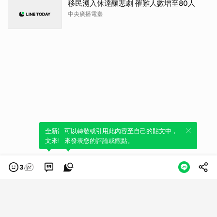
移民湧入休達釀悲劇 罹難人數增至80人
中央廣播電臺
全新體驗！一鍵引用此內容，透過發布貼
可以轉發或引用此內容至自己的貼文中，
文來輕鬆表達個人立場。
來發表您的評論或觀點。
3
類別
服務條款
隱私權政策
服務聲明
© LINE Plus Corporation