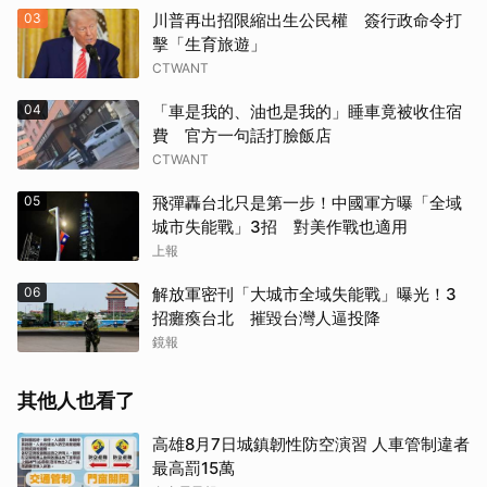
03
川普再出招限縮出生公民權 簽行政命令打
擊「生育旅遊」
CTWANT
04
「車是我的、油也是我的」睡車竟被收住宿
費 官方一句話打臉飯店
CTWANT
05
飛彈轟台北只是第一步！中國軍方曝「全域
取消
城市失能戰」3招 對美作戰也適用
上報
06
解放軍密刊「大城市全域失能戰」曝光！3
招癱瘓台北 摧毀台灣人逼投降
鏡報
其他人也看了
高雄8月7日城鎮韌性防空演習 人車管制違者
最高罰15萬