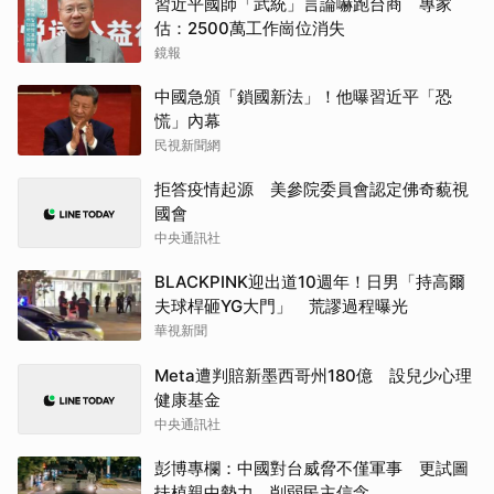
習近平國師「武統」言論嚇跑台商 專家
估：2500萬工作崗位消失
鏡報
中國急頒「鎖國新法」！他曝習近平「恐
慌」內幕
民視新聞網
拒答疫情起源 美參院委員會認定佛奇藐視
國會
中央通訊社
BLACKPINK迎出道10週年！日男「持高爾
夫球桿砸YG大門」 荒謬過程曝光
華視新聞
Meta遭判賠新墨西哥州180億 設兒少心理
健康基金
中央通訊社
彭博專欄：中國對台威脅不僅軍事 更試圖
扶植親中勢力、削弱民主信念