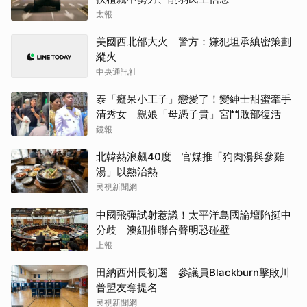
太報
美國西北部大火 警方：嫌犯坦承縝密策劃
縱火
中央通訊社
泰「癡呆小王子」戀愛了！變紳士甜蜜牽手
清秀女 親娘「母憑子貴」宮鬥敗部復活
鏡報
北韓熱浪飆40度 官媒推「狗肉湯與參雞
湯」以熱治熱
民視新聞網
中國飛彈試射惹議！太平洋島國論壇陷挺中
分歧 澳紐推聯合聲明恐碰壁
上報
田納西州長初選 參議員Blackburn擊敗川
普盟友奪提名
民視新聞網