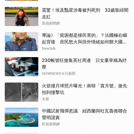
震驚！埃及豔星涉毒被判死刑 32歲靠緋聞
走紅
壹蘋新聞網
專論》「貧困都是移民害的」？法國極右崛
起背後 庶民怒火與排外情緒如何餵大國民
聯合
Newtalk
230帳號狂搶集英社周邊 日女棄單稱為紓
壓
NOWNEWS今日新聞
火箭撞月球照片曝光！南韓「賞月號」搶先
拍到撞擊坑
太報
中國試射飛彈惹議 紐西蘭與吐瓦魯推聯合
聲明譴責
民視新聞網