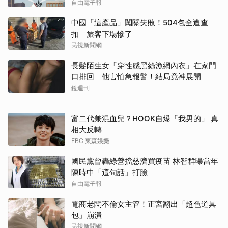
自由電子報
中國「這產品」闖關失敗！504包全遭查
扣 旅客下場慘了
民視新聞網
長髮陌生女「穿性感黑絲漁網內衣」在家門
口排回 他害怕急報警！結局竟神展開
鏡週刊
富二代兼混血兒？HOOK自爆「我男的」 真
相大反轉
EBC 東森娛樂
國民黨曾轟綠營擋慈濟買疫苗 林智群曝當年
陳時中「這句話」打臉
自由電子報
電商老闆不倫女主管！正宮翻出「超色道具
包」崩潰
民視新聞網