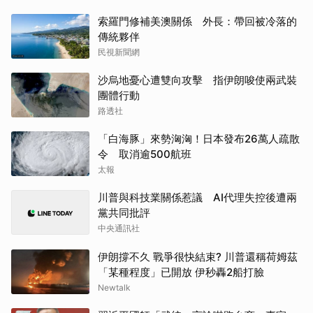
索羅門修補美澳關係 外長：帶回被冷落的
傳統夥伴
民視新聞網
沙烏地憂心遭雙向攻擊 指伊朗唆使兩武裝
團體行動
路透社
「白海豚」來勢洶洶！日本發布26萬人疏散
令 取消逾500航班
太報
川普與科技業關係惹議 AI代理失控後遭兩
黨共同批評
中央通訊社
伊朗撐不久 戰爭很快結束? 川普還稱荷姆茲
「某種程度」已開放 伊秒轟2船打臉
Newtalk