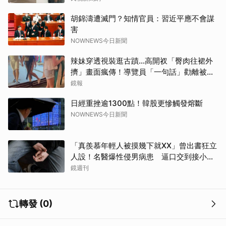
胡錦濤遭滅門？知情官員：習近平應不會謀
害
NOWNEWS今日新聞
辣妹穿透視裝逛古蹟…高開衩「臀肉往裙外
擠」畫面瘋傳！導覽員「一句話」勸離被狂
讚
鏡報
日經重挫逾1300點！韓股更慘觸發熔斷
NOWNEWS今日新聞
「真羨慕年輕人被摸幾下就XX」曾出書狂立
人設！名醫爆性侵男病患 逼口交到接小孩
鬧鐘響才停
鏡週刊
轉發 (0)