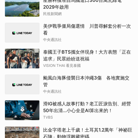
星勝科獲准自馬國進口300百萬瓦綠電
2029年啟用
民視新聞網
美伊戰爭僵局傷選情 川普尋解套分析一次
看
中央通訊社
泰國王子BTS攜女伴現身！大方表態「正在
追求」民眾紛紛送祝福
VISION THAI 看見泰國
颱風白海豚侵襲日本沖繩3傷 各地實施交
管
中央通訊社
滑IG被感人故事打動？老工匠淚告別、經營
50年出清…小心全是AI算出來的！
TVBS
比金字塔老上千歲！土耳其1.2萬年「神祕巨
石陣」動物浮雕藏密碼