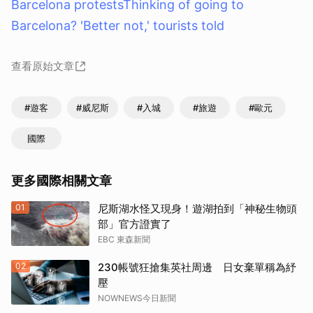
Barcelona protests
Thinking of going to
Barcelona? 'Better not,' tourists told
查看原始文章
#遊客
#威尼斯
#入城
#旅遊
#歐元
國際
更多國際相關文章
01
尼斯湖水怪又現身！遊湖拍到「神秘生物頭
部」官方證實了
EBC 東森新聞
02
230帳號狂搶集英社周邊 日女棄單稱為紓
壓
NOWNEWS今日新聞