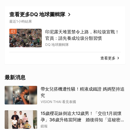
查看更多DQ 地球圖輯隊
最近1小時結果
01
印尼露天堆置禁令上路，和垃圾宣戰！
官員：請先養成垃圾分類習慣
DQ 地球圖輯隊
查看更多
最新消息
帶女兒搭機遭性騷！精液成鐵證 媽媽堅持追
究
VISION THAI 看見泰國
15歲櫻花妹倒追大12歲男！「交往1月就懷
孕」36歲升格當阿嬤 婚後得知「這秘密」
傻眼了
鏡報