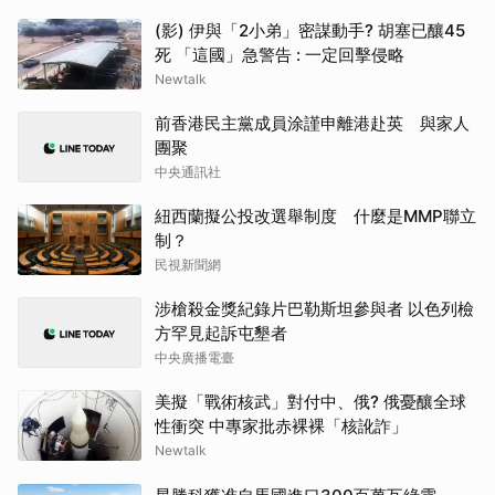
(影) 伊與「2小弟」密謀動手? 胡塞已釀45
死 「這國」急警告 : 一定回擊侵略
Newtalk
前香港民主黨成員涂謹申離港赴英 與家人
團聚
中央通訊社
紐西蘭擬公投改選舉制度 什麼是MMP聯立
制？
民視新聞網
涉槍殺金獎紀錄片巴勒斯坦參與者 以色列檢
方罕見起訴屯墾者
中央廣播電臺
美擬「戰術核武」對付中、俄? 俄憂釀全球
性衝突 中專家批赤裸裸「核訛詐」
Newtalk