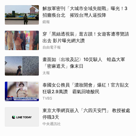
解放軍密刊「大城市全域失能戰」曝光！3
招癱瘓台北 摧毀台灣人逼投降
鏡報
穿「黑絲透視裝」逛古蹟！女遊客遭導覽請
出去 影片曝光網大讚
自由電子報
畫面如〈出埃及記〉10災駭人 蝗蟲大軍
「密麻遮天」像末日
太報
泰國女公務員「濃妝開會」爆紅！官方貼文
狂吸2.9萬讚 霸氣回嗆酸民
TVBS
東京大學網頁嵌入「六四天安門」 教授被處
停職3天
中央通訊社