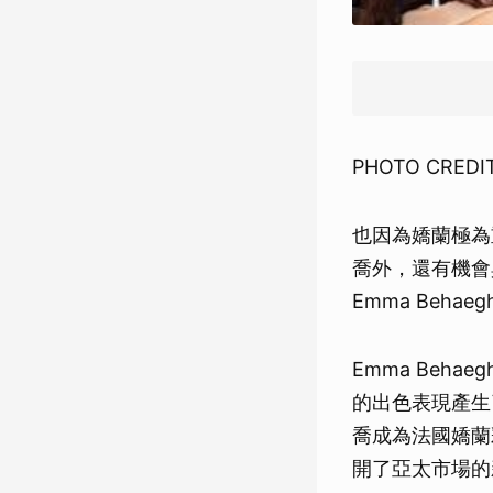
PHOTO CREDIT
也因為嬌蘭極為
喬外，還有機會
Emma Beh
Emma Beh
的出色表現產生
喬成為法國嬌蘭
開了亞太市場的