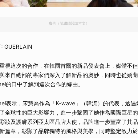
廣告（請繼續閱讀本文）
: GUERLAIN
重視這次的合作，在韓國首爾的新品發表會上，媒體不但
與來自總部的專家們深入了解新品的奧妙，同時也從嬌蘭
aeghel的口中了解到這次合作的緣由。
aeghel表示，宋慧喬作為「K-wave」（韓流）的代表，
了全球性的巨大影響力，進一步鞏固了她作為國際巨星的
彩妝及護膚系列亞太區品牌大使，品牌進一步豐富了其品
新篇章，彰顯了品牌獨特的風格與美學，同時堅定致力於