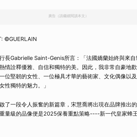
廣告（請繼續閱讀本文）
T: ©GUERLAIN
Gabrielle Saint-Genis所言：「法國嬌蘭始終與
熱情詮釋優雅、自信和獨特的美。因此，我非常自豪地歡
一位堅韌的女性、一位極具才華的藝術家、文化偶像以及
女性獨特的魅力。」
啟了一段令人振奮的新篇章，宋慧喬將出現在品牌推出的
重量級的品像便是2025保養重點策略----新一代皇家蜂