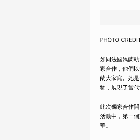
PHOTO CREDI
如同法國嬌蘭執行長
家合作，他們以
蘭大家庭。她是
物，展現了當代
此次獨家合作開
活動中，第一個
華。