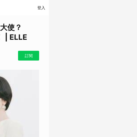
登入
大使？
 ELLE
訂閱