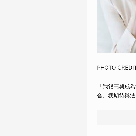
PHOTO CREDI
「我很高興成為
合。我期待與法