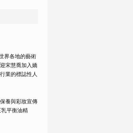
來自世界各地的藝術
迎宋慧喬加入嬌
行業的標誌性人
保養與彩妝宣傳
王乳平衡油精