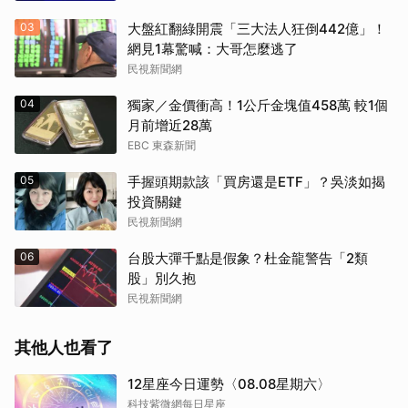
03
大盤紅翻綠開震「三大法人狂倒442億」！
網見1幕驚喊：大哥怎麼逃了
民視新聞網
04
獨家／金價衝高！1公斤金塊值458萬 較1個
月前增近28萬
EBC 東森新聞
05
手握頭期款該「買房還是ETF」？吳淡如揭
投資關鍵
民視新聞網
06
台股大彈千點是假象？杜金龍警告「2類
股」別久抱
民視新聞網
其他人也看了
12星座今日運勢〈08.08星期六〉
科技紫微網每日星座