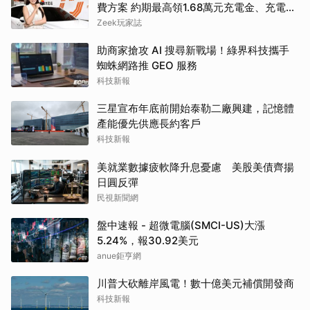
費方案 約期最高領1.68萬元充電金、充電最
高89折
Zeek玩家誌
助商家搶攻 AI 搜尋新戰場！綠界科技攜手
蜘蛛網路推 GEO 服務
科技新報
三星宣布年底前開始泰勒二廠興建，記憶體
產能優先供應長約客戶
科技新報
美就業數據疲軟降升息憂慮 美股美債齊揚
日圓反彈
民視新聞網
盤中速報 - 超微電腦(SMCI-US)大漲
5.24%，報30.92美元
anue鉅亨網
川普大砍離岸風電！數十億美元補償開發商
科技新報