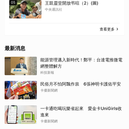
05
王凱靈堂開放弔唁（2）(圖)
中央通訊社
查看更多
最新消息
能源管理邁入新時代！鄭平：台達電推微電
網整體解方
科技新報
民俗月不怕阿飄作祟 6張神明卡護佑平安
卡優新聞網
一卡通吃喝玩樂省起來 愛金卡UniGirls收
進來
卡優新聞網