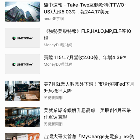
盤中速報 - Take-Two互動軟體(TTWO-
US)大漲5.03%，報244.17美元
anue鉅亨網
《強勢美股特報》FLR,HALO,MP,ELF等10
檔
MoneyDJ理財網
寶陞 115年7月營收2.00億、年增4.39%
MoneyDJ理財網
美7月就業人數意外下滑！市場預期Fed下月
升息機率大降
民視新聞網
美就業爆冷緩解升息憂慮 美股創4月來最
佳單週表現
民視新聞網
台灣大哥大首創「MyCharge充電多」5G資