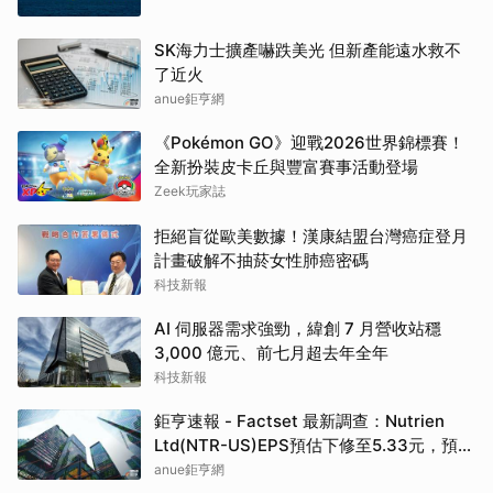
SK海力士擴產嚇跌美光 但新產能遠水救不
了近火
anue鉅亨網
《Pokémon GO》迎戰2026世界錦標賽！
全新扮裝皮卡丘與豐富賽事活動登場
Zeek玩家誌
拒絕盲從歐美數據！漢康結盟台灣癌症登月
計畫破解不抽菸女性肺癌密碼
科技新報
AI 伺服器需求強勁，緯創 7 月營收站穩
3,000 億元、前七月超去年全年
科技新報
鉅亨速報 - Factset 最新調查：Nutrien
Ltd(NTR-US)EPS預估下修至5.33元，預估
目標價為80.00元
anue鉅亨網