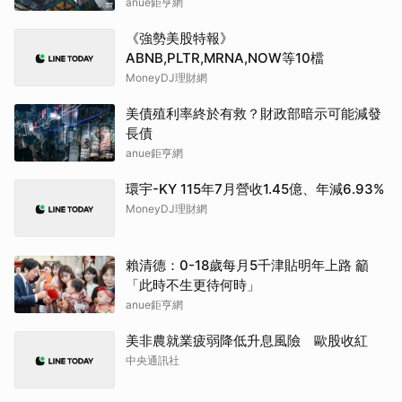
調升至42.64元，幅度約3.73%
anue鉅亨網
《強勢美股特報》
ABNB,PLTR,MRNA,NOW等10檔
MoneyDJ理財網
美債殖利率終於有救？財政部暗示可能減發
長債
anue鉅亨網
環宇-KY 115年7月營收1.45億、年減6.93%
MoneyDJ理財網
賴清德：0-18歲每月5千津貼明年上路 籲
「此時不生更待何時」
anue鉅亨網
美非農就業疲弱降低升息風險 歐股收紅
中央通訊社