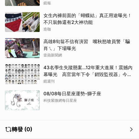
哭網
鏡報
女生內褲前面的「蝴蝶結」真正用途曝光！
不只裝飾還有2大神功能
造咖
高雄8旬翁不信有演習 嘴秋怒嗆員警「騙
肖ㄟ」下場曝光
壹蘋新聞網
43名學生失蹤懸案...12年重大進展！震撼內
幕曝光 高官當年下令「銷毀監視器」今遭
逮
鏡週刊
08/08每日星座運勢-獅子座
科技紫微網每日星座
轉發 (0)