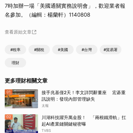
7時加辦一場「美國通關實務說明會」，歡迎業者報
名參加。（編輯：楊蘭軒）1140808
查看原始文章
#稅率
#關稅
#美國
#台灣
#貿易署
理財
更多理財相關文章
01
接手兆基僅2天！李文詳閃辭董座 宏碁重
訊說明：發現內部管理缺失
太報
02
川湖科技躍升萬金股！ 「兩根鐵滑軌」扛
起AI產業鏈關鍵秘密曝
TVBS