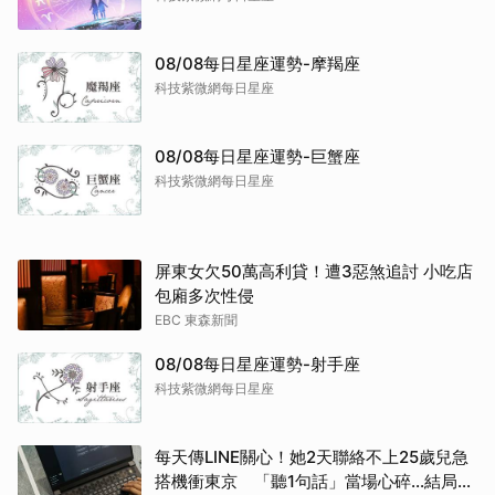
08/08每日星座運勢-摩羯座
科技紫微網每日星座
08/08每日星座運勢-巨蟹座
科技紫微網每日星座
屏東女欠50萬高利貸！遭3惡煞追討 小吃店
包廂多次性侵
EBC 東森新聞
08/08每日星座運勢-射手座
科技紫微網每日星座
每天傳LINE關心！她2天聯絡不上25歲兒急
搭機衝東京 「聽1句話」當場心碎...結局看