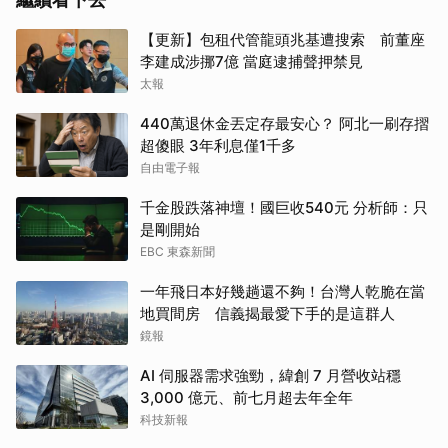
【更新】包租代管龍頭兆基遭搜索 前董座
李建成涉挪7億 當庭逮捕聲押禁見
太報
440萬退休金丟定存最安心？ 阿北一刷存摺
超傻眼 3年利息僅1千多
自由電子報
千金股跌落神壇！國巨收540元 分析師：只
是剛開始
EBC 東森新聞
一年飛日本好幾趟還不夠！台灣人乾脆在當
地買間房 信義揭最愛下手的是這群人
鏡報
AI 伺服器需求強勁，緯創 7 月營收站穩
3,000 億元、前七月超去年全年
科技新報