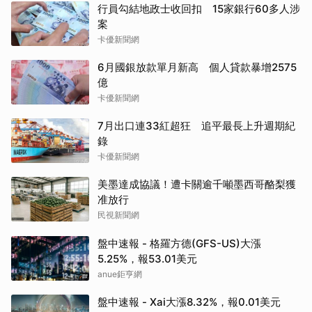
行員勾結地政士收回扣 15家銀行60多人涉
案
卡優新聞網
6月國銀放款單月新高 個人貸款暴增2575
億
卡優新聞網
7月出口連33紅超狂 追平最長上升週期紀
錄
卡優新聞網
美墨達成協議！遭卡關逾千噸墨西哥酪梨獲
准放行
民視新聞網
盤中速報 - 格羅方德(GFS-US)大漲
5.25%，報53.01美元
anue鉅亨網
盤中速報 - Xai大漲8.32%，報0.01美元