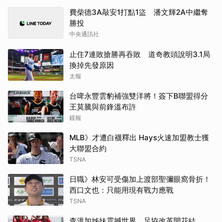
費柴德3A敲安1打點1盜 潘文輝2A中繼奪
勝投
中央通訊社
止住7連敗搶勝再吞敗 道奇教頭說明3.1局
換掉先發原因
太報
台啤永豐雲豹補強雙洋將！簽下B聯盟得分
王莫騰與前鋒溫布許
鏡報
MLB》才遭白襪釋出 Hays火速加盟教士獲
大聯盟合約
TSNA
日職》林安可受傷加上渡部聖彌眼窩骨折！
西口文也：只能用現有戰力應戰
TSNA
查溫加姊妹震撼世界、足協改革開花結