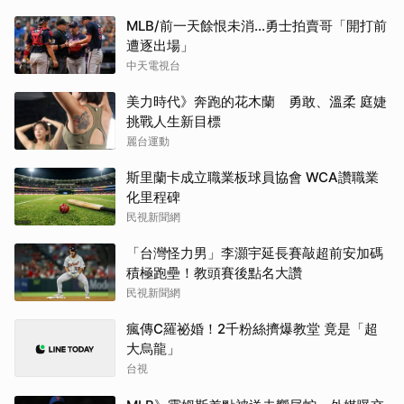
MLB/前一天餘恨未消...勇士拍賣哥「開打前
遭逐出場」
中天電視台
美力時代》奔跑的花木蘭 勇敢、溫柔 庭婕
挑戰人生新目標
麗台運動
斯里蘭卡成立職業板球員協會 WCA讚職業
化里程碑
民視新聞網
「台灣怪力男」李灝宇延長賽敲超前安加碼
積極跑壘！教頭賽後點名大讚
民視新聞網
瘋傳C羅祕婚！2千粉絲擠爆教堂 竟是「超
大烏龍」
台視