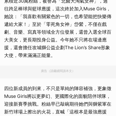
累積近30萬粉絲，被譽為「北醫大淘氣女神」，過
往跨足棒球與籃球應援，這次終於加入Muse Girls，
她說：「我喜歡有關紫色的一切，也希望能把快樂傳
遞給大家！」至於「零死角女神」岱縈，不僅在戲
劇、音樂、寫真等領域全方位發展，還曾入選全球百
大美女，更長期投身公益。今年她不只將在場邊應
援，還會擔任攻城獅公益企劃The Lion’s Share形象
大使，帶來滿滿正能量。
廣告（請繼續閱讀本文）
四位新成員的到來，不只是單純的陣容補強，更象徵
Muse Girls將以更夢幻、更國際化的面貌陪伴球隊，
迎接新賽季挑戰。粉絲早已敲碗期待她們與獅紫軍在
新竹球場上擦出的火花，直喊「這根本是最強應援