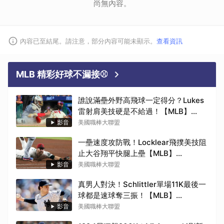
尚無內容。
內容已至結尾。請注意，部分內容可能未顯示。
查看資訊
MLB 精彩好球不漏接⚾
誰說滿壘外野高飛球一定得分？Lukes
雷射肩美技硬是不給過！【MLB】
2026.08.10
影音
美國職棒大聯盟
一壘速度攻防戰！Locklear飛撲美技阻
止大谷翔平快腿上壘【MLB】
2026.08.10
影音
美國職棒大聯盟
真男人對決！Schlittler單場11K最後一
球都是速球奪三振！【MLB】
2026.08.10
影音
美國職棒大聯盟