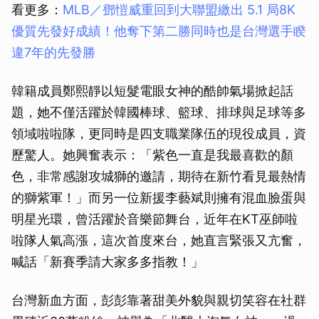
看更多：
MLB／鄧愷威重回到大聯盟繳出 5.1 局8K
優質先發好成績！他奪下第二勝同時也是台灣選手睽
違7年的先發勝
韓籍成員鄭熙靜以短髮電眼女神的酷帥氣場掀起話
題，她不僅活躍於韓國棒球、籃球、排球與足球等多
領域啦啦隊，更同時是四支職業隊伍的現役成員，資
歷驚人。她興奮表示：「紫色一直是我最喜歡的顏
色，非常感謝攻城獅的邀請，期待在新竹看見最熱情
的獅紫軍！」而另一位新援李藝斌則擁有混血臉蛋與
明星光環，曾活躍於音樂節舞台，近年在KT巫師啦
啦隊人氣高漲，這次首度來台，她直言緊張又亢奮，
喊話「新賽季請大家多多指教！」
台灣新血方面，彭彭靠著甜美外貌與親切笑容在社群