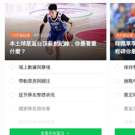
13天後結束
410人已投
8天後結束
本土球星返台頂薪創紀錄，你最看重
韓職單
什麼？
程碑你
場上數據與勝場
保持
帶動票房與關注
挑戰
提升隊友整體表現
奠定
國家隊長期培養
重返
聯盟薪資健康發展
國際
查看所有選項