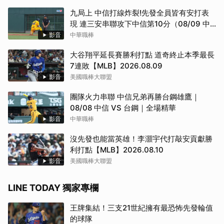
九局上 中信打線炸裂!先發全員皆有安打表
現 連三安串聯攻下中信第10分（08/09 中
信 VS 台鋼）
影音
中華職棒
大谷翔平延長賽勝利打點 道奇終止本季最長
7連敗【MLB】2026.08.09
影音
美國職棒大聯盟
團隊火力串聯 中信兄弟再勝台鋼雄鷹｜
08/08 中信 VS 台鋼｜全場精華
影音
中華職棒
沒先發也能當英雄！李灝宇代打敲安貢獻勝
利打點【MLB】2026.08.10
影音
美國職棒大聯盟
LINE TODAY 獨家專欄
王牌集結！三支21世紀擁有最恐怖先發輪值
的球隊