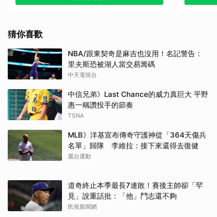
其他（歡迎貼文分享）
其他
猜你喜歡
NBA/跟東契奇是麻吉也沒用！名記警告：
里夫斯恐被湖人當交易籌碼
中天電視台
中信兄弟》Last Chance的威力真巨大 平野
惠一稱讚投手的節奏
TSNA
MLB》洋基宣布傳奇守護神從「364天傷兵
名單」歸隊 李維拉：接下來還得去復健
麗台運動
道奇終止本季最長7連敗！賽後主帥卻「罕
見」說重話批：「他」鬥志還不夠
民視新聞網