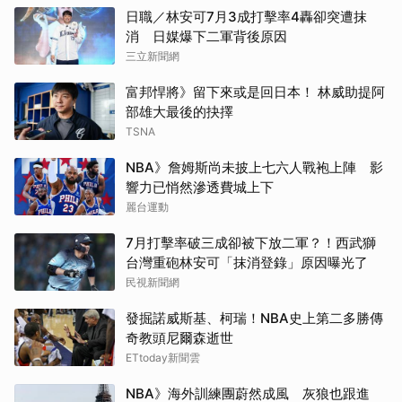
日職／林安可7月3成打擊率4轟卻突遭抹
消 日媒爆下二軍背後原因
三立新聞網
富邦悍將》留下來或是回日本！ 林威助提阿
部雄大最後的抉擇
TSNA
NBA》詹姆斯尚未披上七六人戰袍上陣 影
響力已悄然滲透費城上下
麗台運動
7月打擊率破三成卻被下放二軍？！西武獅
台灣重砲林安可「抹消登錄」原因曝光了
民視新聞網
發掘諾威斯基、柯瑞！NBA史上第二多勝傳
奇教頭尼爾森逝世
ETtoday新聞雲
NBA》海外訓練團蔚然成風 灰狼也跟進