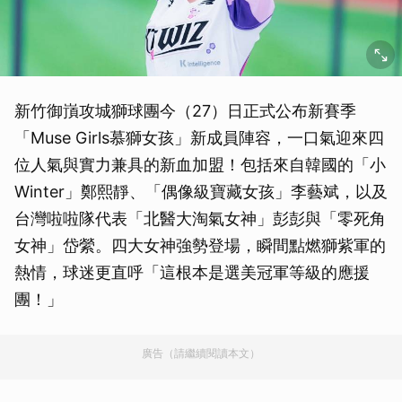
新竹御嵿攻城獅球團今（27）日正式公布新賽季
「Muse Girls慕獅女孩」新成員陣容，一口氣迎來四
位人氣與實力兼具的新血加盟！包括來自韓國的「小
Winter」鄭熙靜、「偶像級寶藏女孩」李藝斌，以及
台灣啦啦隊代表「北醫大淘氣女神」彭彭與「零死角
女神」岱縈。四大女神強勢登場，瞬間點燃獅紫軍的
熱情，球迷更直呼「這根本是選美冠軍等級的應援
團！」
廣告（請繼續閱讀本文）