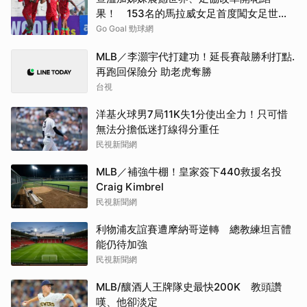
果！ 153名的馬拉威女足首度闖女足世界
盃
Go Goal 勁球網
MLB／李灝宇代打建功！延長賽敲勝利打點.
再跑回保險分 助老虎奪勝
台視
洋基火球男7局11K失1分使出全力！只可惜
無法分擔低迷打線得分重任
民視新聞網
MLB／補強牛棚！皇家簽下440救援名投
Craig Kimbrel
民視新聞網
利物浦友誼賽遭摩納哥逆轉 總教練坦言體
能仍待加強
民視新聞網
MLB/釀酒人王牌隊史最快200K 教頭讚
嘆、他卻淡定