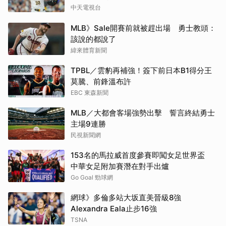
中天電視台
MLB》Sale開賽前就被趕出場 勇士教頭：
該說的都說了
緯來體育新聞
TPBL／雲豹再補強！簽下前日本B1得分王
莫騰、前鋒溫布許
EBC 東森新聞
MLB／大都會客場強勢出擊 誓言終結勇士
主場9連勝
民視新聞網
153名的馬拉威首度參賽即闖女足世界盃
中華女足附加賽潛在對手出爐
Go Goal 勁球網
網球》多倫多站大坂直美晉級8強
Alexandra Eala止步16強
TSNA