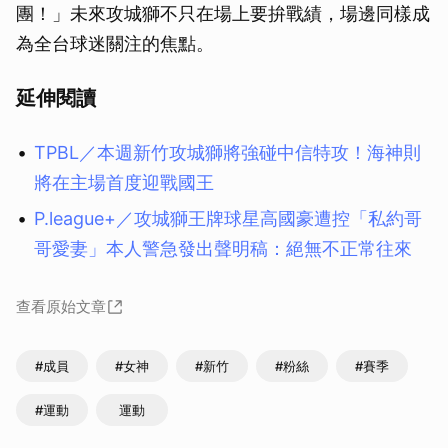
團！」未來攻城獅不只在場上要拚戰績，場邊同樣成
為全台球迷關注的焦點。
延伸閱讀
TPBL／本週新竹攻城獅將強碰中信特攻！海神則
將在主場首度迎戰國王
P.league+／攻城獅王牌球星高國豪遭控「私約哥
哥愛妻」本人警急發出聲明稿：絕無不正常往來
查看原始文章
#成員
#女神
#新竹
#粉絲
#賽季
#運動
運動