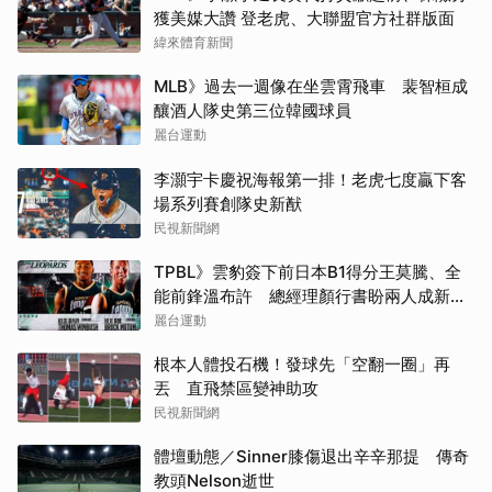
獲美媒大讚 登老虎、大聯盟官方社群版面
緯來體育新聞
MLB》過去一週像在坐雲霄飛車 裴智桓成
釀酒人隊史第三位韓國球員
麗台運動
李灝宇卡慶祝海報第一排！老虎七度贏下客
場系列賽創隊史新猷
民視新聞網
TPBL》雲豹簽下前日本B1得分王莫騰、全
能前鋒溫布許 總經理顏行書盼兩人成新賽
季奪冠關鍵拼圖
麗台運動
根本人體投石機！發球先「空翻一圈」再
丟 直飛禁區變神助攻
民視新聞網
體壇動態／Sinner膝傷退出辛辛那提 傳奇
教頭Nelson逝世