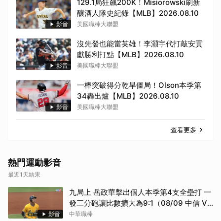
129.1局狂飆200K！Misiorowski刷新
釀酒人隊史紀錄【MLB】2026.08.10
影音
美國職棒大聯盟
沒先發也能當英雄！李灝宇代打敲安貢
獻勝利打點【MLB】2026.08.10
影音
美國職棒大聯盟
一棒突破得分乾旱僵局！Olson本季第
34轟出爐【MLB】2026.08.10
影音
美國職棒大聯盟
查看更多
取消
熱門運動影音
最近1天結果
九局上 岳政華擊出個人本季第4支全壘打 一
發三分砲讓比數擴大為9:1（08/09 中信 VS
台鋼）
影音
中華職棒