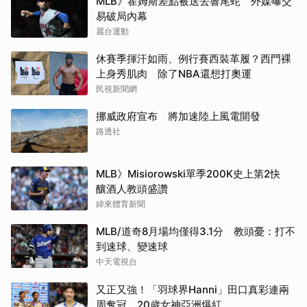
MLB》霍姆斯差點被送去響尾蛇 外媒曝交
易破局內幕
麗台運動
休賽季揮汗如雨、例行賽西裝革履？西門裸
上身秀肌肉 除了NBA還想打奧運
民視新聞網
挪威政府宣布 將加速陸上風電開發
路透社
MLB》Misiorowski單季200K史上第2快
釀酒人教頭盛讚
緯來體育新聞
MLB/道奇8月場均僅得3.1分 教頭憂：打不
到速球、變速球
中天電視台
又正又強！「羽球界Hanni」田口真彩連兩
周奪冠 20歲女神亞洲爆紅