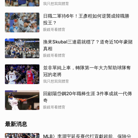
我只想寫寫體育
日職二軍待6年！王彥程如何逆襲成韓職勝
投王？
眼鏡哥看體育
換來Skubal三連霸就穩了？道奇近10年豪賭
真相
眼鏡哥看體育
並非單純上車，轉隊第一年大力幫助球隊奪
冠的老將
我只想寫寫體育
回顧陽岱鋼20年職棒生涯 3件事成就一代傳
奇
眼鏡哥看體育
最新消息
MLB》李灝宇延長賽代打貢獻超前、保險分