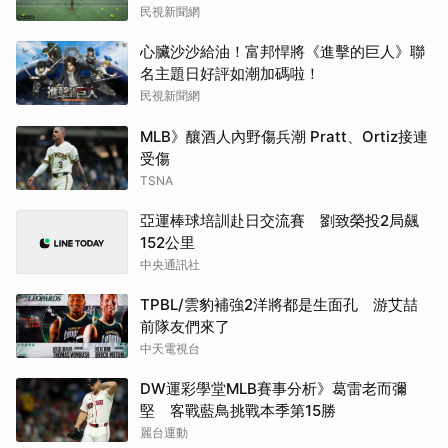
民視新聞網
心臟沙沙給油！富邦悍將《進擊的巨人》聯
名主題日好評如潮加碼啦！
民視新聞網
MLB》釀酒人內野傷兵潮 Pratt、Ortiz接連
受傷
TSNA
亞運棒球培訓赴日交流賽 劉致榮投2局飆
152公里
中央通訊社
TPBL/雲豹補強2洋將都是生面孔 游艾喆
前隊友們來了
中天電視台
DW運彩學堂MLB賽事分析》葛雷老而彌
堅 客戰藍鳥挑戰本季第15勝
麗台運動