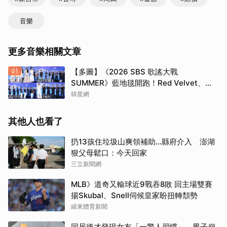
音樂
更多音樂相關文章
01
【多圖】《2026 SBS 歌謠大戰
SUMMER》藍地毯開跑！Red Velvet、
Stray Kids、ATEEZ、RIIZE等愛豆登場
韓星網
其他人也看了
扔13孩住垃圾山爽領補助…縣府介入 澎湖
狠父母鬆口：今天回家
三立新聞網
MLB》道奇又輸球近9戰吞8敗 回主場雙賽
揚Skubal、Snell伺候皇家盼扭轉頹勢
緯來體育新聞
同居後才發現女友「一驚人習慣」 男子崩