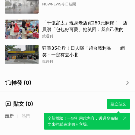
NOWNEWS今日新聞
「千億富太」現身老店買250元麻糬！ 店
員讚「包包好可愛」她笑回：我自己做的
鏡週刊
狂買35公斤！日人曬「超台戰利品」 網
笑：一定有去小北
鏡週刊
轉發 (0)
貼文 (0)
建立貼文
最新
熱門
全新體驗！一鍵引用此內容，透過發布貼
文來輕鬆表達個人立場。