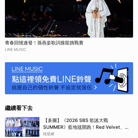
青春回憶連發！孫燕姿歌詞接龍挑戰賽
LINE MUSIC
繼續看下去
【多圖】《2026 SBS 歌謠大戰
SUMMER》藍地毯開跑！Red Velvet、
取消
Stray Kids、ATEEZ、RIIZE等愛豆登場
韓星網