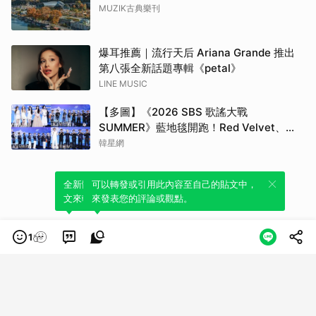
MUZIK古典樂刊
爆耳推薦｜流行天后 Ariana Grande 推出
第八張全新話題專輯《petal》
LINE MUSIC
【多圖】《2026 SBS 歌謠大戰
SUMMER》藍地毯開跑！Red Velvet、
Stray Kids、ATEEZ、RIIZE等愛豆登場
韓星網
全新體驗！一鍵引用此內容，透過發布貼
可以轉發或引用此內容至自己的貼文中，
文來輕鬆表達個人立場。
來發表您的評論或觀點。
1
類別
服務條款
隱私權政策
服務聲明
© LINE Plus Corporation