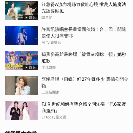
江蕙得A流向粉絲致歉吐心境 揪萬人施魔法
咒語趕颱風
影音
噓星聞
許富凱演唱會長輩當面催婚！台上回：問這
題使人很痛苦耶
MTV 娛樂台
孫燕姿高雄最終場「被骨灰粉唸一頓」她秒
道歉
影音
非凡娛樂
李翊君唱〈雨蝶〉紅27年賺多少 震撼公開金
額
三立新聞網
F.I.R.世紀和解有望合體？阿沁曝「已6家廠
商邀約」
ETtoday星光雲