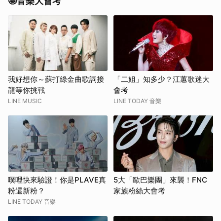
🤩音樂大會考
我好想你～蘇打綠金曲歌詞接
「二姐」知多少？江蕙歌迷大
龍等你挑戰
會考
LINE MUSIC
LINE TODAY 音樂
噗哩快來驗證！你是PLAVE真
5大「歐巴樂團」來襲！FNC
粉還新粉？
家族粉絲大會考
LINE TODAY 音樂