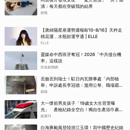
潰：每天都在突破我的結界
鏡報
【唐綺陽星座運勢週報8/10-8/16】天秤走
桃花運，水瓶財運亨通 | ELLE
ELLE
靈媒命中西班牙奪冠！2026「中共侵台機
率」這樣說
民視新聞網
丟臉丟到瑞士！駐日內瓦辦事處「內部檢
舉」申訴處長李冠德：濫用公帑、職場霸
凌、超速仔拒繳罰單 外交部要查了
鏡報
大一懷前男友孩子「19歲女大生背景曝
光」 產檢紀錄全空白！獨自生產浴巾裹嬰
屍藏家5天
鏡週刊
白海豚颱風登陸浙江玉環！寫中國歷史紀錄