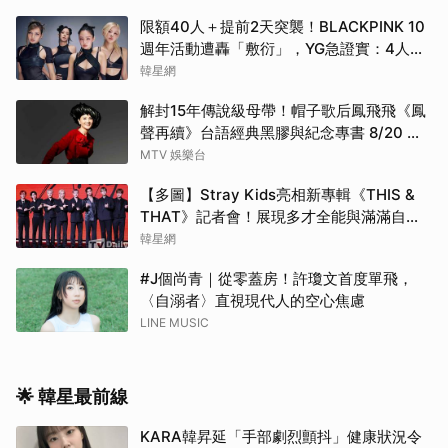
限額40人＋提前2天突襲！BLACKPINK 10
週年活動遭轟「敷衍」，YG急證實：4人確
定完全體出席
韓星網
解封15年傳說級母帶！帽子歌后鳳飛飛《鳳
聲再續》台語經典黑膠與紀念專書 8/20 珍
藏預購
MTV 娛樂台
【多圖】Stray Kids亮相新專輯《THIS &
THAT》記者會！展現多才全能與滿滿自
信，預告「以熱治熱」炸裂夏日音樂圈
韓星網
#J個尚青｜從零蓋房！許瓊文首度單飛，
〈自溺者〉直視現代人的空心焦慮
LINE MUSIC
🌟 韓星最前線
KARA韓昇延「手部劇烈顫抖」健康狀況令