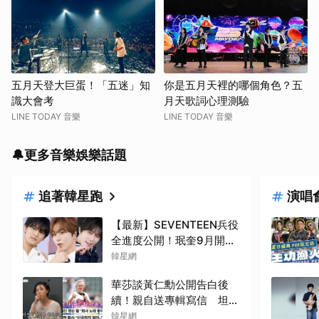
五月天登大巨蛋！「五迷」知
你是五月天裡的哪個角色？五
識大會考
月天歌詞心理測驗
LINE TODAY 音樂
LINE TODAY 音樂
🔔更多音樂娛樂話題
追著韓星跑
演唱
【最新】SEVENTEEN兵役
全進度公開！珉奎9月開始
替代役、勝寛忙內DINO軍
韓星網
樂隊10月入伍
華莎談黃仁勳公開告白後
續！親自送專輯寫信 坦言
「不懂經濟，所以沒認出
韓星網