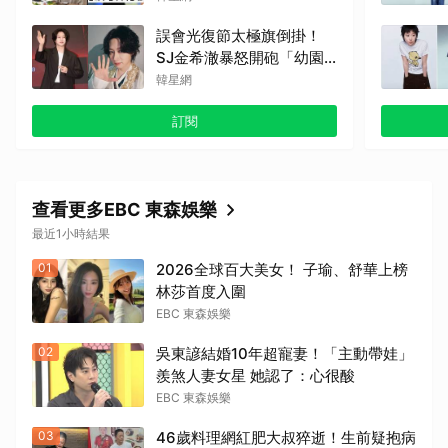
來」
誤會光復節太極旗倒掛！
SJ金希澈暴怒開砲「幼園
生都會畫」 遭打臉後火速
韓星網
道歉：是我蠢
訂閱
查看更多EBC 東森娛樂
最近1小時結果
01
2026全球百大美女！ 子瑜、舒華上榜
林莎首度入圍
EBC 東森娛樂
02
吳東諺結婚10年超寵妻！「主動帶娃」
羨煞人妻女星 她認了：心很酸
EBC 東森娛樂
03
46歲料理網紅肥大叔猝逝！生前疑抱病