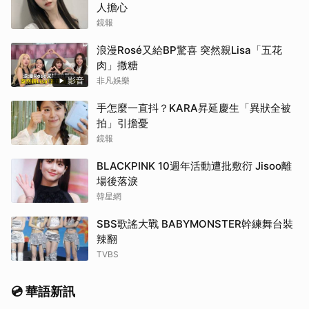
人擔心
鏡報
浪漫Rosé又給BP驚喜 突然親Lisa「五花
肉」撒糖
影音
非凡娛樂
手怎麼一直抖？KARA昇延慶生「異狀全被
拍」引擔憂
鏡報
BLACKPINK 10週年活動遭批敷衍 Jisoo離
場後落淚
韓星網
SBS歌謠大戰 BABYMONSTER幹練舞台裝
辣翻
TVBS
💿 華語新訊