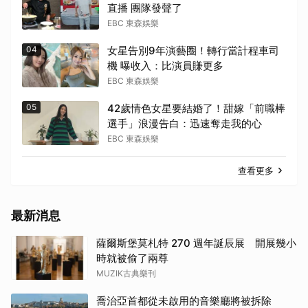
直播 團隊發聲了
EBC 東森娛樂
04
女星告別9年演藝圈！轉行當計程車司
機 曝收入：比演員賺更多
EBC 東森娛樂
05
42歲情色女星要結婚了！甜嫁「前職棒
選手」浪漫告白：迅速奪走我的心
EBC 東森娛樂
查看更多
最新消息
薩爾斯堡莫札特 270 週年誕辰展 開展幾小
時就被偷了兩尊
MUZIK古典樂刊
喬治亞首都從未啟用的音樂廳將被拆除