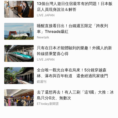
13個台灣人遊日住宿最常有的問題！日本飯
店人員現身說法＆解答
LIVE JAPAN
睡醒直接看日出！台鐵週五限定「跨夜列
車」Threads爆紅
Newtalk
只有在日本才能體驗到的樂趣！外國人的新
幹線搭乘驚喜心得
LIVE JAPAN
全台唯一觀光台車在烏來！5分鐘穿越森
林、瀑布與百年軌道 還會經過民家後門
鏡週刊
去了還想再去！有人三刷「這1國」大推：冰
島只分0次、無數次
ETtoday新聞雲