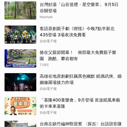
台灣好湯「山谷巡禮・星空樂章」 9月5日
谷關登場
Newtalk
客語原創親子劇《燈怪》今晚7點半新北
435登場 3場表演免費看
自由電子報
搶在父親節開幕！ 南部最大免費親子樂
園 跑酷、攀岩都有
TVBS
高雄在地原創劇狂飆黑色幽默 紙偶武俠、婚
姻修羅場接力炸場
自由電子報
「基隆400童樂會」9月登場 首波紙風車藝
術卡車來基隆
自由電子報
台南左鎮竹編神獸迎賓 〈探吉〉台語諧音賺