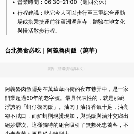
營業時間：06:30–21:00（週四公休）
行程建議：吃完今大可以步行至三重綜合運動
場或搭乘捷運前往蘆洲湧蓮寺，體驗在地文化
與慢活散步行程。
台北美食必吃｜阿義魯肉飯（萬華）
廣告（請繼續閱讀本文）
阿義魯肉飯隱身在萬華華西街的夜市巷弄中，是一家
開業超過60年的老字號。最具代表性的，就是那碗
浮誇的「蚵仔魯肉飯」。滷肉丁滷得香氣十足，油亮
卻不膩口，而鮮蚵則現燙現加，與熱飯與滷汁交織出
絕妙層次。這樣獨特的組合吸引了無數死忠饕客，不
少老萬華人更是從小吃到大。