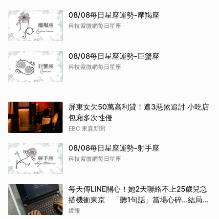
08/08每日星座運勢-摩羯座
科技紫微網每日星座
08/08每日星座運勢-巨蟹座
科技紫微網每日星座
屏東女欠50萬高利貸！遭3惡煞追討 小吃店
包廂多次性侵
EBC 東森新聞
08/08每日星座運勢-射手座
科技紫微網每日星座
每天傳LINE關心！她2天聯絡不上25歲兒急
搭機衝東京 「聽1句話」當場心碎...結局看
哭網
鏡報