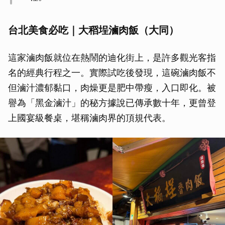
台北美食必吃｜大稻埕滷肉飯（大同）
這家滷肉飯就位在熱鬧的迪化街上，是許多觀光客指
名的經典行程之一。實際試吃後發現，這碗滷肉飯不
但滷汁濃郁黏口，肉燥更是肥中帶瘦，入口即化。被
譽為「黑金滷汁」的秘方據說已傳承數十年，更曾登
上國宴級餐桌，堪稱滷肉界的頂規代表。