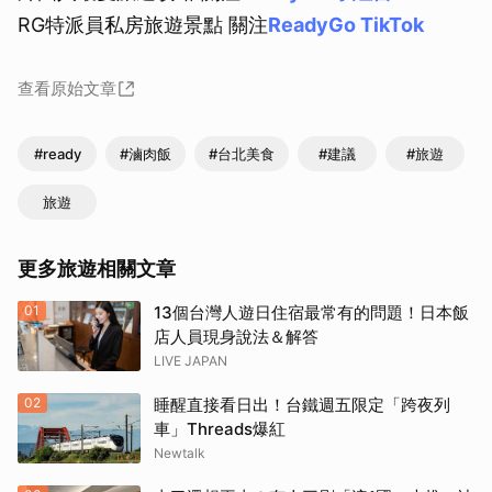
RG特派員私房旅遊景點 關注
ReadyGo TikTok
查看原始文章
#ready
#滷肉飯
#台北美食
#建議
#旅遊
旅遊
更多旅遊相關文章
01
13個台灣人遊日住宿最常有的問題！日本飯
店人員現身說法＆解答
LIVE JAPAN
02
睡醒直接看日出！台鐵週五限定「跨夜列
車」Threads爆紅
Newtalk