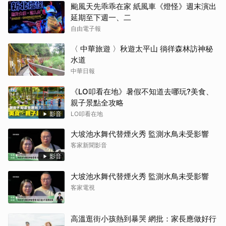
颱風天先乖乖在家 紙風車《燈怪》週末演出
延期至下週一、二
自由電子報
〈 中華旅遊 〉秋遊太平山 徜徉森林訪神秘
水道
中華日報
《LO叩看在地》暑假不知道去哪玩?美食、
親子景點全攻略
影音
LO叩看在地
大坡池水舞代替煙火秀 監測水鳥未受影響
客家新聞影音
影音
大坡池水舞代替煙火秀 監測水鳥未受影響
客家電視
高溫逛街小孩熱到暴哭 網批：家長應做好行