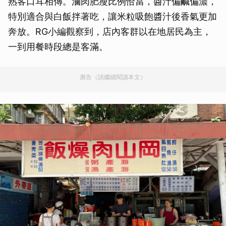
熟客口耳相傳。滷肉肥瘦比例恰當，醬汁偏鹹偏濃，
特別適合與白飯拌著吃，讓米粒吸飽醬汁後香氣更加
奔放。RG小編觀察到，店內客群以在地居民為主，
一到用餐時段總是客滿。
廣告（請繼續閱讀本文）