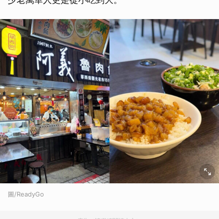
圖/ReadyGo