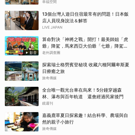
幸福空間
13個台灣人遊日住宿最常有的問題！日本飯
店人員現身說法＆解答
LIVE JAPAN
算命對決「神將之戰」開打！最美師姐「虎
爺」降駕，馬來西亞大伯爺「七爺」降駕。
當虎爺對上七爺，神明之間的較量究竟誰會
影音
老外調查團
勝出？【老外調查團】
探索瑞士格勞賓登秘境 收藏六種阿爾卑斯夏
日療癒之旅
旅奇傳媒
全台唯一觀光台車在烏來！5分鐘穿越森
林、瀑布與百年軌道 還會經過民家後門
鏡週刊
嘉義鹿草夏日探索趣！結合科學、農場與自
然的親子小旅行
旅奇傳媒