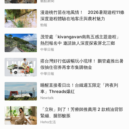
藝點新聞
漫遊桃竹苗在地風情！ 2026暑期遊程11條
深度遊程體驗在地客庄與農村魅力
勁報
茂管處「kivangavan南島五感主題遊程」
熱烈報名中 邀請旅人深度探索屏北三鄉
中華日報
搭台灣好行低碳暢玩小琉球！ 鵬管處推出暑
假抽住宿券再拿市集購物金
中華日報
睡醒直接看日出！台鐵週五限定「跨夜列
車」Threads爆紅
Newtalk
「立秋」到了！芳療師推薦用 2 款精油背部
緊繃、腿部酸脹
Heho生活