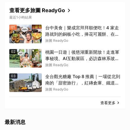
查看更多旅圖 ReadyGo
最近1小時結果
01
台中美食｜樂成宮拜拜順便吃！4 家走
路就到的銅板小吃，捧花可麗餅、在地
臭豆腐、烤甜甜圈一次收
旅圖 ReadyGo
02
桃園一日遊｜後慈湖重新開放！走進軍
事秘境、AI互動展區，必訪森林系玻璃
屋餐廳
旅圖 ReadyGo
03
全台觀光糖廠 Top 8 推薦｜一場從北到
南的「甜密旅行」，紅磚倉庫、鐵道風
聲、甘蔗香氣交織！
旅圖 ReadyGo
查看更多
最新消息