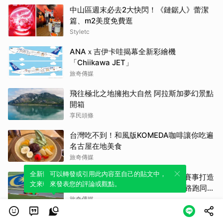
中山區週末必去2大快閃！《鏈鋸人》蕾潔
篇、m2美度免費逛
Styletc
ANAｘ吉伊卡哇揭幕全新彩繪機
「Chiikawa JET」
旅奇傳媒
飛往極北之地擁抱大自然 阿拉斯加夢幻景點
開箱
享民頭條
台灣吃不到！和風版KOMEDA咖啡讓你吃遍
名古屋在地美食
旅奇傳媒
全新體驗！一鍵引用此內容，透過發布貼
可以轉發或引用此內容至自己的貼文中，
F1睽違九年重返馬來西亞 三大國際賽事打造
文來輕鬆表達個人立場。
來發表您的評論或觀點。
10月運動旅遊熱潮 賽車、自行車、路跑同週
登場
旅奇傳媒
阿拉斯加郵輪6／走進加拿大維多利亞百年