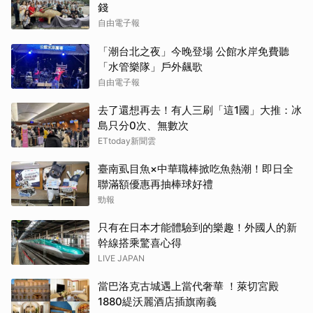
錢
自由電子報
「潮台北之夜」今晚登場 公館水岸免費聽
「水管樂隊」戶外飆歌
自由電子報
去了還想再去！有人三刷「這1國」大推：冰
島只分0次、無數次
ETtoday新聞雲
臺南虱目魚×中華職棒掀吃魚熱潮！即日全
聯滿額優惠再抽棒球好禮
勁報
只有在日本才能體驗到的樂趣！外國人的新
幹線搭乘驚喜心得
LIVE JAPAN
當巴洛克古城遇上當代奢華 ！萊切宮殿
1880緹沃麗酒店插旗南義