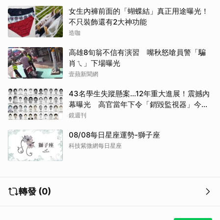
女生內褲前面的「蝴蝶結」真正用途曝光！
不只裝飾還有2大神功能
造咖
高雄8旬翁不信有演習 嘴秋怒嗆員警「騙
肖ㄟ」下場曝光
壹蘋新聞網
43名學生失蹤懸案...12年重大進展！震撼內
幕曝光 高官當年下令「銷毀監視器」今遭
逮
鏡週刊
08/08每日星座運勢-獅子座
科技紫微網每日星座
轉發 (0)