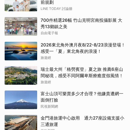
前規劃
LINE TODAY 討論牆
700件精選26幅 竹山克明宮南投攝影展 大
秀13鄉鎮之美
自由電子報
2026東北角外澳月夜8/22-8/23浪漫登場！
感受一「夏」東北角夜的浪漫！
旅遊經
瑞士最大州「格勞賓登」夏之旅 推薦6座山
間秘境，感受不同阿爾卑斯療癒度假風情！
旅遊經
富士山頂可樂賣多少才合理？他嫌貴遭網一
面倒打臉
民視新聞網
金門港旅運中心啟用 通力27座設備支援小
三通旅運