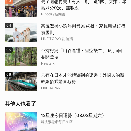
03
去了還想再去！有人三刷「這1國」大推：冰
島只分0次、無數次
ETtoday新聞雲
04
高溫逛街小孩熱到暴哭 網批：家長應做好行
前規劃
LINE TODAY 討論牆
05
台灣好湯「山谷巡禮・星空樂章」 9月5日
谷關登場
Newtalk
06
只有在日本才能體驗到的樂趣！外國人的新
幹線搭乘驚喜心得
LIVE JAPAN
其他人也看了
12星座今日運勢〈08.08星期六〉
科技紫微網每日星座