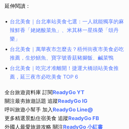
延伸閱讀：
台北美食｜台北車站美食七選：一人就能獨享的麻
辣鮮香「姥姥酸菜魚」、米其林一星殊榮「頌丹
樂」
台北美食｜萬華夜市怎麼去？梧州街夜市美食必吃
推薦，生炒鱔魚、寶字號香菇豬腳飯、鹹菜鴨
台北美食｜吃完才准離開！捷運大橋頭站美食推
薦，延三夜市必吃美食 TOP 6
全台旅遊資料庫 訂閱
ReadyGo YT
關注最夯旅遊話題 追蹤
ReadyGo IG
呼叫旅遊小幫手 加入
ReadyGo Line@
更多精選景點住宿美食 追蹤
ReadyGo FB
外國人最愛旅遊攻略 關注
ReadyGo 小紅書