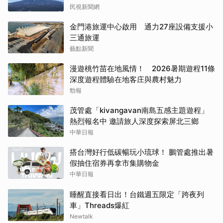
民視新聞網
金門港旅運中心啟用 通力27座設備支援小
三通旅運
藝點新聞
漫遊桃竹苗在地風情！ 2026暑期遊程11條
深度遊程體驗在地客庄與農村魅力
勁報
茂管處「kivangavan南島五感主題遊程」
熱烈報名中 邀請旅人深度探索屏北三鄉
中華日報
搭台灣好行低碳暢玩小琉球！ 鵬管處推出暑
假抽住宿券再拿市集購物金
中華日報
睡醒直接看日出！台鐵週五限定「跨夜列
車」Threads爆紅
Newtalk