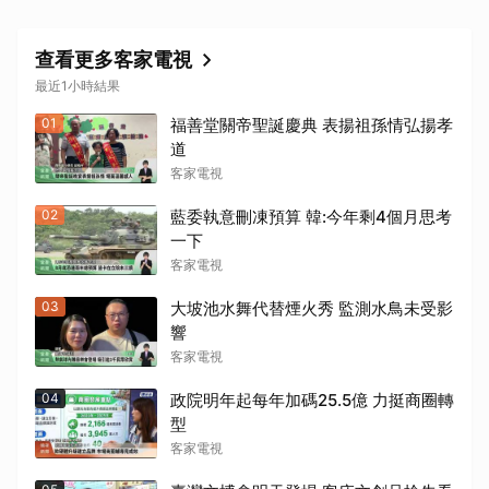
查看更多客家電視
最近1小時結果
01
福善堂關帝聖誕慶典 表揚祖孫情弘揚孝
道
客家電視
取消
02
藍委執意刪凍預算 韓:今年剩4個月思考
一下
客家電視
03
大坡池水舞代替煙火秀 監測水鳥未受影
響
客家電視
04
政院明年起每年加碼25.5億 力挺商圈轉
型
客家電視