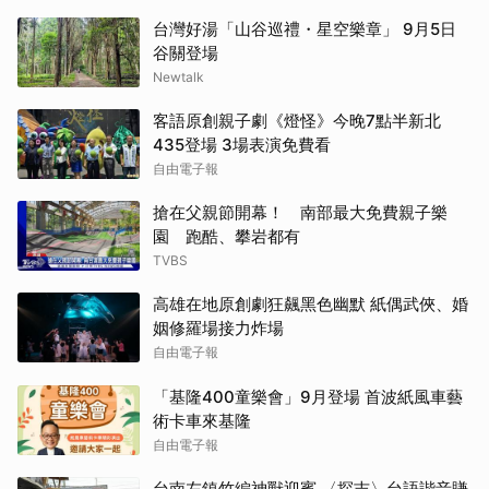
台灣好湯「山谷巡禮・星空樂章」 9月5日
谷關登場
Newtalk
客語原創親子劇《燈怪》今晚7點半新北
435登場 3場表演免費看
自由電子報
搶在父親節開幕！ 南部最大免費親子樂
園 跑酷、攀岩都有
TVBS
高雄在地原創劇狂飆黑色幽默 紙偶武俠、婚
姻修羅場接力炸場
自由電子報
「基隆400童樂會」9月登場 首波紙風車藝
術卡車來基隆
自由電子報
台南左鎮竹編神獸迎賓 〈探吉〉台語諧音賺