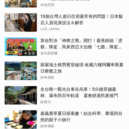
幸福空間
13個台灣人遊日住宿最常有的問題！日本飯
店人員現身說法＆解答
LIVE JAPAN
算命對決「神將之戰」開打！最美師姐「虎
爺」降駕，馬來西亞大伯爺「七爺」降駕。
當虎爺對上七爺，神明之間的較量究竟誰會
影音
老外調查團
勝出？【老外調查團】
探索瑞士格勞賓登秘境 收藏六種阿爾卑斯夏
日療癒之旅
旅奇傳媒
全台唯一觀光台車在烏來！5分鐘穿越森
林、瀑布與百年軌道 還會經過民家後門
鏡週刊
嘉義鹿草夏日探索趣！結合科學、農場與自
然的親子小旅行
旅奇傳媒