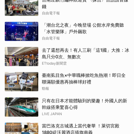
錢
自由電子報
「潮台北之夜」今晚登場 公館水岸免費聽
「水管樂隊」戶外飆歌
自由電子報
去了還想再去！有人三刷「這1國」大推：冰
島只分0次、無數次
ETtoday新聞雲
臺南虱目魚×中華職棒掀吃魚熱潮！即日全
聯滿額優惠再抽棒球好禮
勁報
只有在日本才能體驗到的樂趣！外國人的新
幹線搭乘驚喜心得
LIVE JAPAN
當巴洛克古城遇上當代奢華 ！萊切宮殿
1880緹沃麗酒店插旗南義