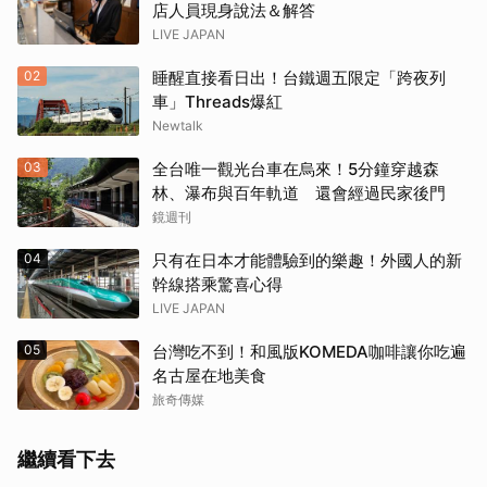
店人員現身說法＆解答
LIVE JAPAN
02
睡醒直接看日出！台鐵週五限定「跨夜列
車」Threads爆紅
Newtalk
03
全台唯一觀光台車在烏來！5分鐘穿越森
林、瀑布與百年軌道 還會經過民家後門
鏡週刊
04
只有在日本才能體驗到的樂趣！外國人的新
幹線搭乘驚喜心得
LIVE JAPAN
05
台灣吃不到！和風版KOMEDA咖啡讓你吃遍
名古屋在地美食
旅奇傳媒
繼續看下去