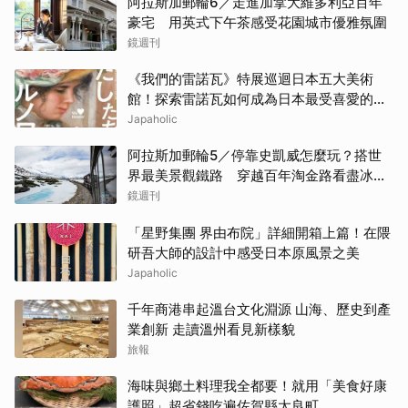
阿拉斯加郵輪6／走進加拿大維多利亞百年
豪宅 用英式下午茶感受花園城市優雅氛圍
鏡週刊
《我們的雷諾瓦》特展巡迴日本五大美術
館！探索雷諾瓦如何成為日本最受喜愛的印
象派畫家
Japaholic
阿拉斯加郵輪5／停靠史凱威怎麼玩？搭世
界最美景觀鐵路 穿越百年淘金路看盡冰
河、峽谷與雪山
鏡週刊
「星野集團 界由布院」詳細開箱上篇！在隈
研吾大師的設計中感受日本原風景之美
Japaholic
千年商港串起溫台文化淵源 山海、歷史到產
業創新 走讀溫州看見新樣貌
旅報
海味與鄉土料理我全都要！就用「美食好康
護照」超省錢吃遍佐賀縣太良町