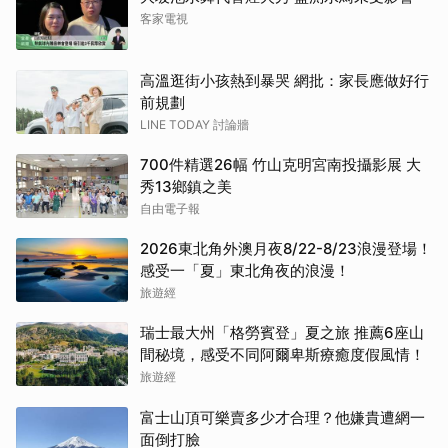
客家電視
高溫逛街小孩熱到暴哭 網批：家長應做好行
前規劃
LINE TODAY 討論牆
700件精選26幅 竹山克明宮南投攝影展 大
秀13鄉鎮之美
自由電子報
2026東北角外澳月夜8/22-8/23浪漫登場！
感受一「夏」東北角夜的浪漫！
旅遊經
瑞士最大州「格勞賓登」夏之旅 推薦6座山
間秘境，感受不同阿爾卑斯療癒度假風情！
旅遊經
富士山頂可樂賣多少才合理？他嫌貴遭網一
面倒打臉