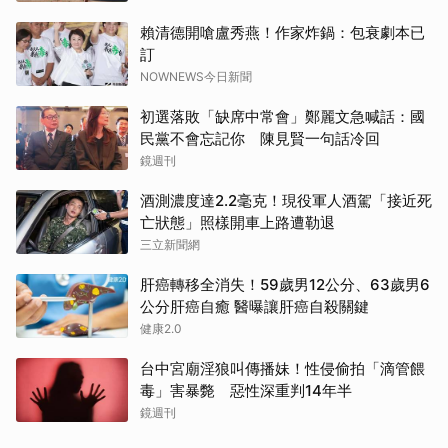
賴清德開嗆盧秀燕！作家炸鍋：包衰劇本已
訂
NOWNEWS今日新聞
初選落敗「缺席中常會」鄭麗文急喊話：國
民黨不會忘記你 陳見賢一句話冷回
鏡週刊
酒測濃度達2.2毫克！現役軍人酒駕「接近死
亡狀態」照樣開車上路遭勒退
三立新聞網
肝癌轉移全消失！59歲男12公分、63歲男6
公分肝癌自癒 醫曝讓肝癌自殺關鍵
健康2.0
台中宮廟淫狼叫傳播妹！性侵偷拍「滴管餵
毒」害暴斃 惡性深重判14年半
鏡週刊