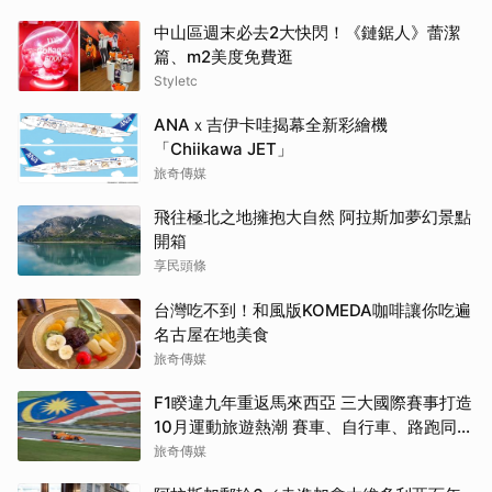
中山區週末必去2大快閃！《鏈鋸人》蕾潔
篇、m2美度免費逛
Styletc
ANAｘ吉伊卡哇揭幕全新彩繪機
「Chiikawa JET」
旅奇傳媒
飛往極北之地擁抱大自然 阿拉斯加夢幻景點
開箱
享民頭條
台灣吃不到！和風版KOMEDA咖啡讓你吃遍
名古屋在地美食
旅奇傳媒
F1睽違九年重返馬來西亞 三大國際賽事打造
10月運動旅遊熱潮 賽車、自行車、路跑同週
登場
旅奇傳媒