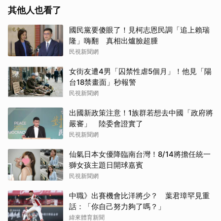
其他人也看了
國民黨要傻眼了！見柯志恩民調「追上賴瑞
隆」嗨翻 真相出爐臉超腫
民視新聞網
女街友遭4男「囚禁性虐5個月」！他見「陽
台18禁畫面」秒報警
民視新聞網
出國新政策注意！1族群若想去中國「政府將
嚴審」 陸委會證實了
民視新聞網
仙氣日本女優降臨南台灣！8/14將擔任統一
獅女孩主題日開球嘉賓
民視新聞網
中職》出賽機會比洋將少？ 葉君璋罕見重
話：「你自己努力夠了嗎？」
緯來體育新聞