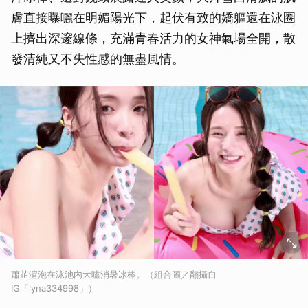
膚直接曝曬在明媚陽光下，起伏有致的嬌軀還在泳圈
上擠出深邃線條，充滿青春活力的女神氣場全開，散
發清純又不失性感的無盡風情。
蕭芷渲泡在泳池內大嗑消暑冰棒。（組合圖／翻攝自
IG「lyna334998」）