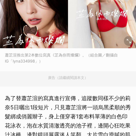
蕭芷渲推出第2本數位寫真《芷為你而燦爛》。（組合圖／翻攝自
IG「lyna334998」）
廣告（請繼續閱讀本文）
為了替蕭芷渲的寫真進行宣傳，追蹤數同樣不少的莉
奈5日曬出1段短片，只見蕭芷渲將一頭烏黑柔順的秀
髮綁成俏麗辮子，身上僅穿著1套布料單薄的白色印
花泳衣，泡在水質清澈透亮的池子裡，邊開心狂吃果
汁冰棒、邊對鏡頭展露迷人笑顏，大片雪白滑膩的肌