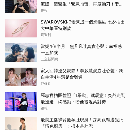
流膿 遭醫生「緊急扣留」再度動刀！妻心
力交瘁曝現況
鏡報
SWAROVSKI把愛繫成一個蝴蝶結 七夕推出
大中華區特別款
鏡週刊
當媽4個半月 焦凡凡吐真實心聲：幸福感
一直加乘
三立新聞網
家人回韓逢父親節！李多慧淚崩吐心聲：獨
自生活4年還是會難過
TVBS
羅志祥拍團體照「1舉動」藏暖意！突然走到
最邊邊 網感動：盼他被溫柔對待
鏡報
最美主播裸背挺孕肚現身！踩高跟鞋遭狠批
「情色廚房」：根本是肚兜