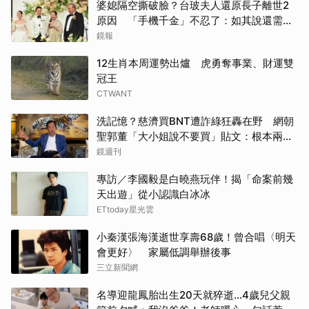
婆媳隔空撕破臉？台玻夫人還原長子離世2
原因 「手機千金」不忍了：如其說還需要
離開嗎？
鏡報
12生肖本周運勢出爐 虎勇奪事業、財運雙
冠王
CTWANT
洗記憶？慈濟買BNT遭詐綠狂轟在野 網朝
聖郭董「大小姐說不要買」貼文：根本兩碼
事
鏡週刊
專訪／李國毅是白曉燕玩伴！揭「命案前幾
天出遊」從小認識白冰冰
ETtoday星光雲
小秦漢張海漢逝世享壽68歲！曾合唱〈明天
會更好〉 家屬低調舉辦後事
三立新聞網
名導迎龍鳳胎出生20天就猝逝...4歲兒父親