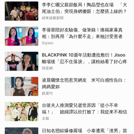
李李仁曬父親節飯局！陶晶瑩也在場 「大
尾油土伯」突現身網傻眼：怎麼搭上線的？
緯來娛樂新聞
李蒨蓉陪好友驗傷、做筆錄！痛揭家暴真
相：別再用「為什麼不走」來檢討受害者
Styletc
BLACKPINK 10週年活動遭批敷衍！Jisoo
離場後「忍不住落淚」，讓粉絲看了好心疼
韓星網
凌晨曬懷念照惹哭網友 米可白感性告白：
媽媽愛妳
鏡週刊
台玻夫人推測愛兒逝世原因「從小不幸
福！」 媳婦譚以欣打臉了：我從來不相信
太報
日知名戀綜爆修羅場 小泰遭罵「渣男」當