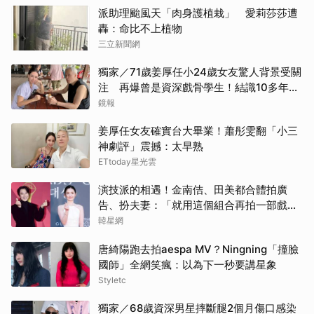
派助理颱風天「肉身護植栽」 愛莉莎莎遭
轟：命比不上植物
三立新聞網
獨家／71歲姜厚任小24歲女友驚人背景受關
注 再爆曾是資深戲骨學生！結識10多年私
下為人曝光
鏡報
姜厚任女友確實台大畢業！蕭彤雯翻「小三
神劇評」震撼：太早熟
ETtoday星光雲
演技派的相遇！金南佶、田美都合體拍廣
告、扮夫妻：「就用這個組合再拍一部戲劇
吧」
韓星網
唐綺陽跑去拍aespa MV？Ningning「撞臉
國師」全網笑瘋：以為下一秒要講星象
Styletc
獨家／68歲資深男星摔斷腿2個月傷口感染