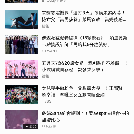
ETtoday星光雲
賈靜雯震撼揭「連打3天」傷痕累累內幕！
憶亡父「當男孩養」嚴厲管教 當媽後感
嘆：用擔憂保護家人
鏡報
佛森歐茲派特編導《18顆鑽石》 消遣奧斯
卡難搞設計師「再給我5分鐘就好」
CTWANT
五月天冠佑20歲女兒「遭AI製作不雅照」！
小玫瑰截圖存證 親發聲反擊了
鏡報
女兒親手做粉色「父親節大餐」！王識賢一
臉幸福 罕曬父女互動閃瞎全網
TVBS
薇娟Sana約會親到了！看aespa演唱會被拍
甜蜜比心
影音
非凡娛樂