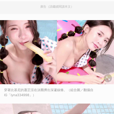
廣告（請繼續閱讀本文）
穿著比基尼的蕭芷渲在泳圈擠出深邃線條。（組合圖／翻攝自
IG「lyna334998」）