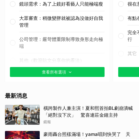
鏡頭需求：為了上鏡好看藝人只能極端瘦
很在
大眾審查：稍微變胖就被認為沒做好自我
有點
管理
完全
公司管理：嚴苛體重限制導致身形走向極
行
端
其它
其他（歡迎貼文分享你的看法）
查看所有選項
最新消息
橫跨製作人兼主演！夏和熙首拍BL劇崩潰喊
「絕對沒下次」 驚喜連莊金鐘主持
鏡報
豪雨轟台照樣滿場！yama唱到快哭了 天