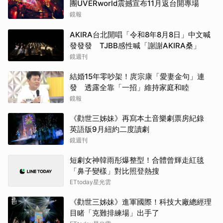
團UVERworld震撼宣布11月返台開專場
鏡報
AKIRA台北開唱「令和8年8月8日」中文喊
發發發 TJBB感性喊「謝謝AKIRA桑」
鏡週刊
結婚15年零吵架！庹宗康「愛妻金句」連
發 透露全靠「一招」維持家庭和睦
鏡報
《勸世三姊妹》再寫本土音樂劇票房紀錄
英語版9月紐約二度讀劇
鏡週刊
短劇女神韓雨彤爆整型！合體曾輝走紅毯
「鼻子變樣」對比照登熱搜
ETtoday星光雲
《勸世三姊妹》進軍國際！科技大廠總經理
目睹「克難排練場」出手了