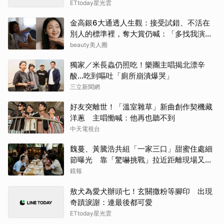
ETtoday星光雲
金高銀6大通透人生觀：接受試錯、不活在
別人的標準裡，奪大賞仍喊：「多找我演
戲！」
beauty美人圈
獨家／米長蟲仍照吃！樂團主唱揭北漂辛
酸…吃到嘔吐「廁所崩潰爆哭」
三立新聞網
好友突離世！「溫室雜草」新曲創作契機藏
洋蔥 主唱慟喊：他再也聽不到
中天電視台
魏蔓、黃騰浩共組「一家三口」甜蜜住處細
節曝光 靠「驚嚇挑戰」拉近距離現場又叫
又笑
鏡報
敖犬為愛犬辦頭七！玄關撒粉等腳印 出現
奇蹟淚謝：連最後都可愛
ETtoday星光雲