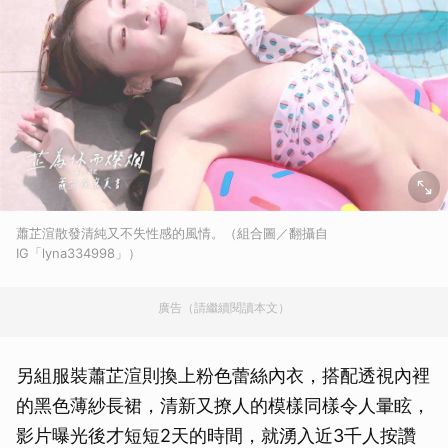
蕭芷渲散發清純又不失性感的風情。（組合圖／翻攝自
IG「lyna334998」）
廣告（請繼續閱讀本文）
另組服裝蕭芷渲則換上粉色蕾絲內衣，搭配透視內裡
的黑色薄紗長裙，清新又撩人的模樣同樣令人暈眩，
影片曝光後才短短2天的時間，就湧入近3千人按讚