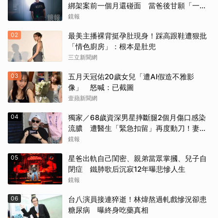
綁架案前一個月還碰面 當爸後甘願「一輩
子」親自接送小孩
鏡報
02
最美主播裸背挺孕肚現身！踩高跟鞋遭狠批
「情色廚房」：根本是肚兜
三立新聞網
03
五月天冠佑20歲女兒「遭AI假造不雅影
像」 怒喊：已截圖
壹蘋新聞網
04
獨家／68歲資深男星摔斷腿2個月傷口感染
流膿 遭醫生「緊急扣留」再度動刀！妻心
力交瘁曝現況
鏡報
05
星爸出軌自己閨密、親弟當眾掌摑、兒子自
閉症 鐵肺歌后沉寂12年曝悲慘人生
鏡報
06
台八演員接連猝逝！林煒熬過軋戲慘況卻患
糖尿病 曝終身吃藥真相