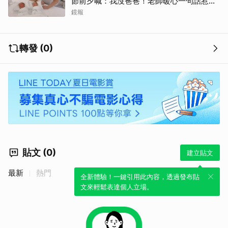
節前夕喊：我沒爸爸！老師暖心一句話惹哭
遺孀
鏡報
轉發 (0)
取消
貼文 (0)
建立貼文
最新
熱門
全新體驗！一鍵引用此內容，透過發布貼
文來輕鬆表達個人立場。