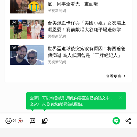
底」同事全看光 畫面曝
民視新聞網
04
台美混血卡仔與「美國小姐」女友場上
曬恩愛！賽前獻唱大谷翔平場邊鼓掌
民視新聞網
05
世界盃進球後突落淚有原因！梅西爸爸
傳病逝 為人低調曾是「王牌經紀人」
民視新聞網
查看更多
全新體驗！一鍵引用此內容，透過發布貼
可以轉發或引用此內容至自己的貼文中，
文來輕鬆表達個人立場。
來發表您的評論或觀點。
21
類別