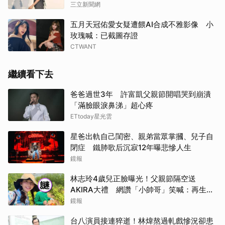
三立新聞網
五月天冠佑愛女疑遭餵AI合成不雅影像 小
玫瑰喊：已截圖存證
CTWANT
繼續看下去
爸爸過世3年 許富凱父親節開唱哭到崩潰
「滿臉眼淚鼻涕」超心疼
ETtoday星光雲
星爸出軌自己閨密、親弟當眾掌摑、兒子自
閉症 鐵肺歌后沉寂12年曝悲慘人生
鏡報
林志玲4歲兒正臉曝光！父親節隔空送
AKIRA大禮 網讚「小帥哥」笑喊：再生一
個
鏡報
台八演員接連猝逝！林煒熬過軋戲慘況卻患