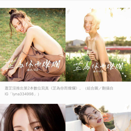
蕭芷渲推出第2本數位寫真《芷為你而燦爛》。（組合圖／翻攝自
IG「lyna334998」）