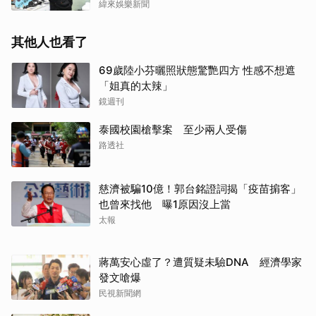
緯來娛樂新聞
其他人也看了
69歲陸小芬曬照狀態驚艷四方 性感不想遮
「姐真的太辣」
鏡週刊
泰國校園槍擊案 至少兩人受傷
路透社
慈濟被騙10億！郭台銘證詞揭「疫苗掮客」
也曾來找他 曝1原因沒上當
太報
蔣萬安心虛了？遭質疑未驗DNA 經濟學家
發文嗆爆
民視新聞網