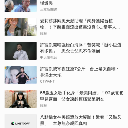
場爆哭
三立新聞網
愛莉莎莎颱風天派助理「肉身護陽台植
物」！辛酸畫面流出遭轟沒良心...當事人澄
清了
鏡報
許富凱開唱強碰白海豚！苦笑喊「辦小巨蛋
有多難」 思念亡父忍不住淚崩
中天電視台
許富凱戒宵夜狂瘦7公斤 台上暴哭自嘲：
鼻涕太大坨
CTWANT
58歲玉女歌手化身「最美阿嬤」！92歲爸爸
罕見露面 父女凍齡模樣驚呆網友
鏡報
八點檔女神美照遭放大腳趾！近看「又皺又
黑」 本尊無奈親回真相