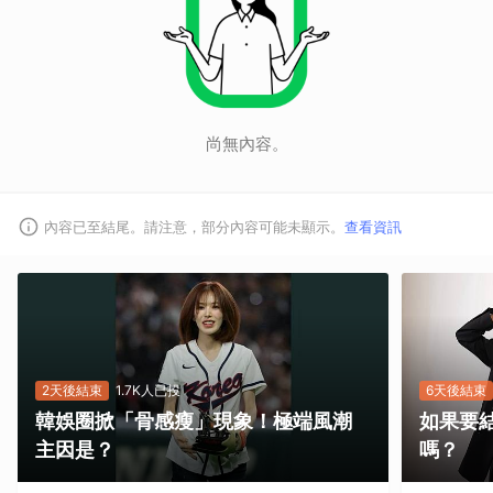
尚無內容。
內容已至結尾。請注意，部分內容可能未顯示。
查看資訊
2天後結束
1.7K人已投
6天後結束
韓娛圈掀「骨感瘦」現象！極端風潮
如果要
主因是？
嗎？