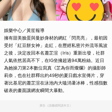
娛樂中心／黃笙報導
擁有甜美臉蛋與曼妙身材的網紅「閃亮亮」，最初因
受封「紅豆餅女神」走紅，在歷經私密片外流等風波
之後，決定改回本名蕭芷渲（Iris）重新出發，社群
人氣依然居高不下，在IG坐擁超過94萬粉絲。近日
為她操刀第2本數位寫真《芷為你而燦爛》的攝影師
莉奈，也在社群釋出約49秒的夏日戲水宣傳片，穿
著比基尼的蕭芷渲在泳池內大嗑消暑冰棒，性感指數
破表的畫面讓網友瞬間大暴動。
廣告（請繼續閱讀本文）