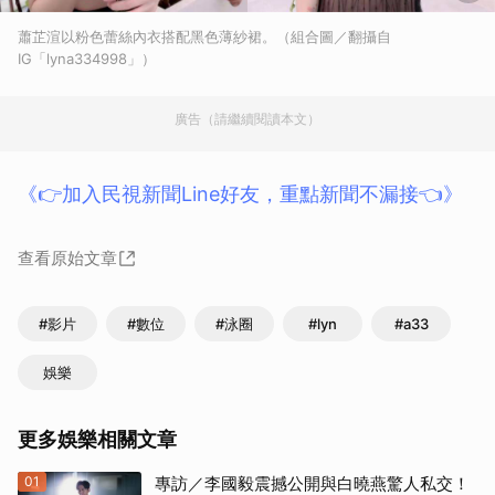
蕭芷渲以粉色蕾絲內衣搭配黑色薄紗裙。（組合圖／翻攝自
IG「lyna334998」）
廣告（請繼續閱讀本文）
《👉加入民視新聞Line好友，重點新聞不漏接👈》
查看原始文章
#影片
#數位
#泳圈
#lyn
#a33
娛樂
更多娛樂相關文章
01
專訪／李國毅震撼公開與白曉燕驚人私交！