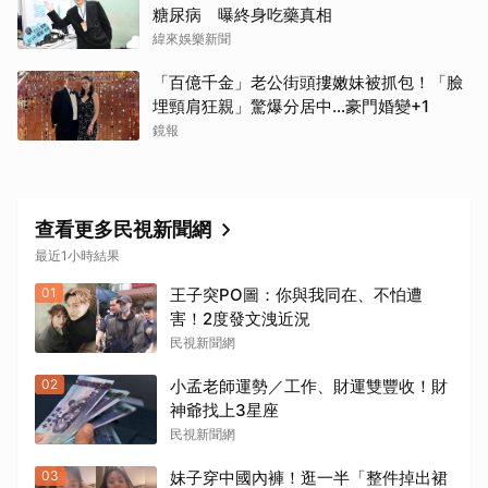
糖尿病 曝終身吃藥真相
緯來娛樂新聞
「百億千金」老公街頭摟嫩妹被抓包！「臉
埋頸肩狂親」驚爆分居中...豪門婚變+1
鏡報
查看更多民視新聞網
最近1小時結果
01
王子突PO圖：你與我同在、不怕遭
害！2度發文洩近況
民視新聞網
02
小孟老師運勢／工作、財運雙豐收！財
神爺找上3星座
民視新聞網
03
妹子穿中國內褲！逛一半「整件掉出裙