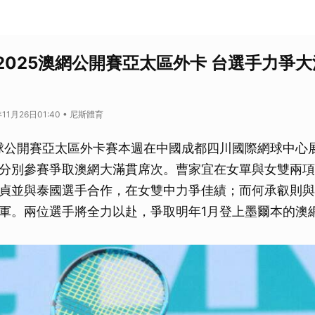
2025澳網公開賽亞太區外卡 台選手力爭
11月26日01:40 • 尼斯體育
網球公開賽亞太區外卡賽本週在中國成都四川國際網球中心
分別參賽爭取澳網大滿貫席次。曹家宜在女單與女雙兩項
貞並與泰國選手合作，在女雙中力爭佳績；而何承叡則與
軍。兩位選手將全力以赴，爭取明年1月登上墨爾本的澳