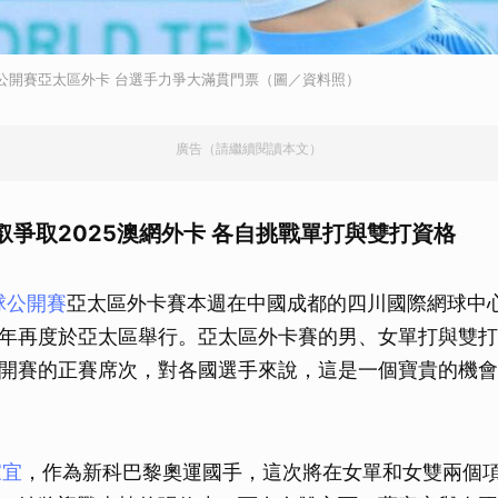
網公開賽亞太區外卡 台選手力爭大滿貫門票（圖／資料照）
廣告（請繼續閱讀本文）
叡爭取2025澳網外卡 各自挑戰單打與雙打資格
球公開賽
亞太區外卡賽本週在中國成都的四川國際網球中
年再度於亞太區舉行。亞太區外卡賽的男、女單打與雙打
開賽的正賽席次，對各國選手來說，這是一個寶貴的機會
家宜
，作為新科巴黎奧運國手，這次將在女單和女雙兩個