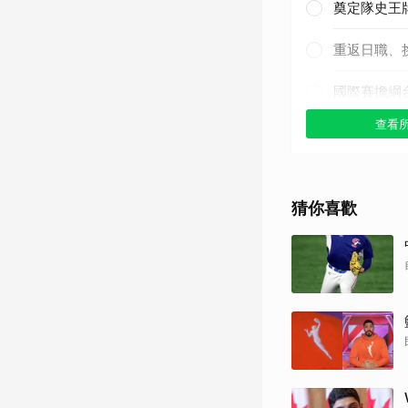
奠定隊史王
重返日職、
國際賽擔綱
查看
其他（歡迎
猜你喜歡