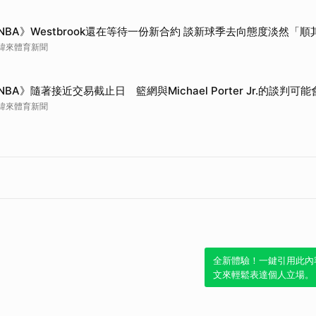
NBA》Westbrook還在等待一份新合約 談新球季去向態度淡然「
緯來體育新聞
NBA》隨著接近交易截止日 籃網與Michael Porter Jr.的談判可
緯來體育新聞
全新體驗！一鍵引用此內
文來輕鬆表達個人立場。