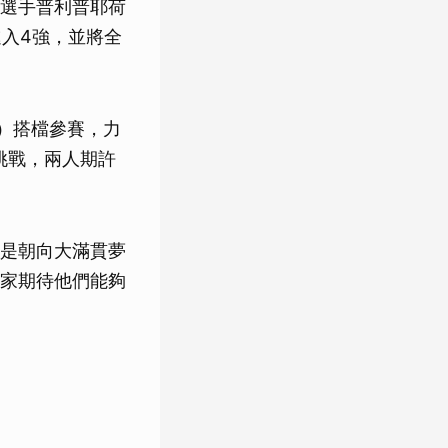
選手普利普耶荷
接進入4強，並將全
o）搭檔參賽，力
挑戰，兩人期許
是朝向大滿貫夢
家期待他們能夠