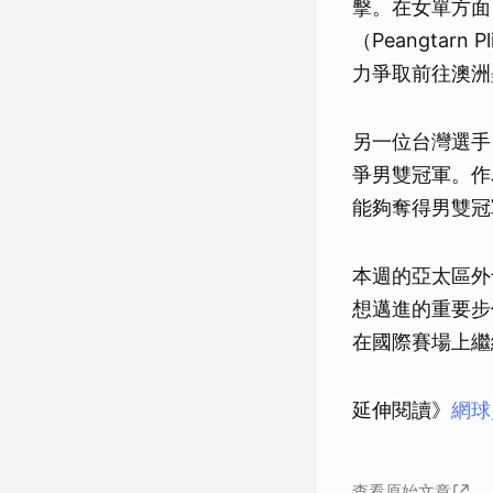
擊。在女單方面
（Peangta
力爭取前往澳洲
另一位台灣選手，
爭男雙冠軍。作
能夠奪得男雙冠
本週的亞太區外
想邁進的重要步
在國際賽場上繼
延伸閱讀》
網球
查看原始文章