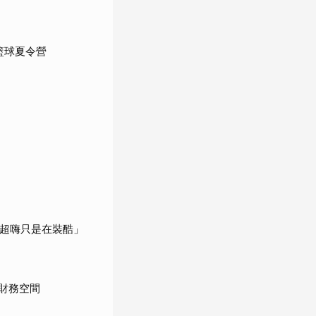
加籃球夏令營
實超嗨只是在裝酷」
夠的財務空間