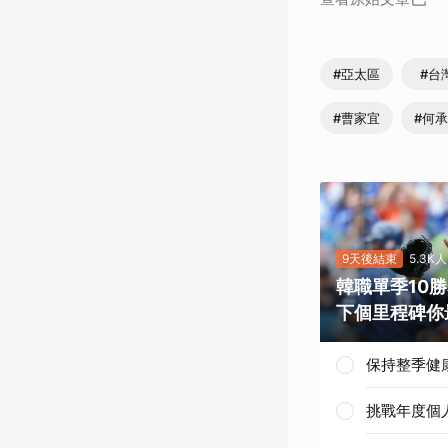
#亞太區
#台
#曹家宜
#何
9天後結束
5.3K
韓職單季10
下個里程碑你
保持整季健
挑戰年度個