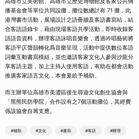
高雄市立美術館、高雄市立歷史博物館及客家公共傳
播基金會等單位共同設攤，攤位數總計有 71 攤，此
港灣書市活動，展場設計之語冊牆及客語書寫站，結
合客語語錄卡，藉由現場客語共學活動，即時收錄客
語語音資料，辦理客語詠唱音樂會，透過吟唱藝術將
客語平仄聲韻轉化爲音樂呈現，活動中提供數位客語
詞彙互動書寫模組，並也邀請客家文化人參與沙龍分
享客語主題，加上主持人使用客語，有助在都會活動
推廣客家語言文化，本會爰給予補助。
而主辦單位高雄市美濃區後生尋遊文化創生協會與
「黑熊民防學院」合作設有之7個活動攤位，其經費
係該協會自籌支應。
#補助
#文化
#書寫
#客語
#辦理