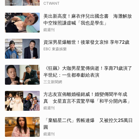
CTWANT
美出新高度！麻衣伴兒出國念書 海灘解放
中空辣照謙虛喊「我也是學生」
鏡週刊
資深男星爆離世！後輩發文哀悼 享年72歲
EBC 東森娛樂
《狂飆》大咖男星驚傳病逝！享壽71歲演了
半世紀：一生都奉獻給表演
三立新聞網
方志友宣佈離婚楊銘威！婚變傳聞半年成
真 女星直言不震驚早曝「和平分開內幕」
鏡週刊
「棄貓星二代」舊帳連爆 又被控欠25萬日
圓
鏡週刊