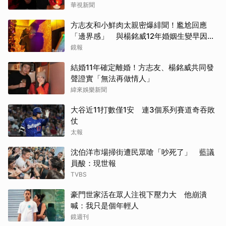
華視新聞
方志友和小鮮肉太親密爆緋聞！尷尬回應
「邊界感」 與楊銘威12年婚姻生變早因
「這問題」洩端倪
鏡報
結婚11年確定離婚！方志友、楊銘威共同發
聲證實「無法再做情人」
緯來娛樂新聞
大谷近11打數僅1安 連3個系列賽道奇吞敗
仗
太報
沈伯洋市場掃街遭民眾嗆「吵死了」 藍議
員酸：現世報
TVBS
豪門世家活在眾人注視下壓力大 他崩潰
喊：我只是個年輕人
鏡週刊