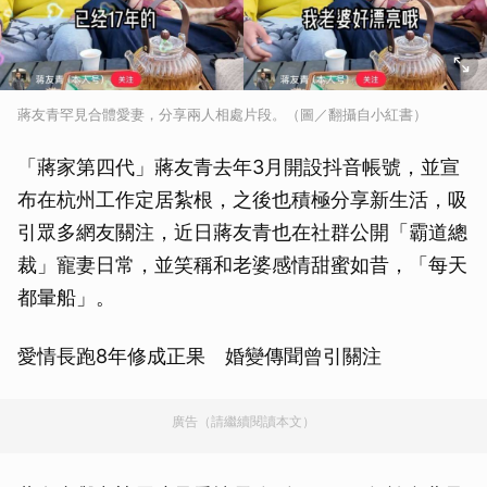
蔣友青罕見合體愛妻，分享兩人相處片段。（圖／翻攝自小紅書）
「蔣家第四代」蔣友青去年3月開設抖音帳號，並宣
布在杭州工作定居紮根，之後也積極分享新生活，吸
引眾多網友關注，近日蔣友青也在社群公開「霸道總
裁」寵妻日常，並笑稱和老婆感情甜蜜如昔，「每天
都暈船」。
愛情長跑8年修成正果 婚變傳聞曾引關注
廣告（請繼續閱讀本文）