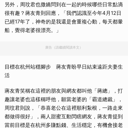
另外，周玟君也撒嬌問到在一起的時候哪些日常點滴
很有趣？蔣友青則回應，「我們認識至今年4月12日
已經17年了，神奇的是我還是會重複心動，每天都暈
船，覺得老婆很漂亮。」
廣告（請繼續閱讀本文）
目標在杭州站穩腳步 蔣友青盼早日結束遠距夫妻生
活
蔣友青笑稱在這裡的朋友與網友都叫他「蔣總」，打
趣讓老婆也這樣稱呼他，願當老婆的「霸道總裁」，
周玟君則說，「恭喜老公在這裡順利紮根，一路走來
都做得很好」，兩人甜蜜互動閃瞎網友，蔣友青提到
當前目標是在杭州多賺點錢、生活穩定，有機會接老