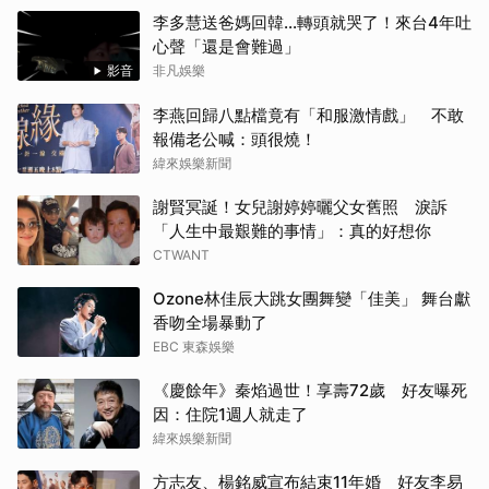
李多慧送爸媽回韓...轉頭就哭了！來台4年吐
心聲「還是會難過」
影音
非凡娛樂
李燕回歸八點檔竟有「和服激情戲」 不敢
報備老公喊：頭很燒！
緯來娛樂新聞
謝賢冥誕！女兒謝婷婷曬父女舊照 淚訴
「人生中最艱難的事情」：真的好想你
CTWANT
Ozone林佳辰大跳女團舞變「佳美」 舞台獻
香吻全場暴動了
EBC 東森娛樂
《慶餘年》秦焰過世！享壽72歲 好友曝死
因：住院1週人就走了
緯來娛樂新聞
方志友、楊銘威宣布結束11年婚 好友李易