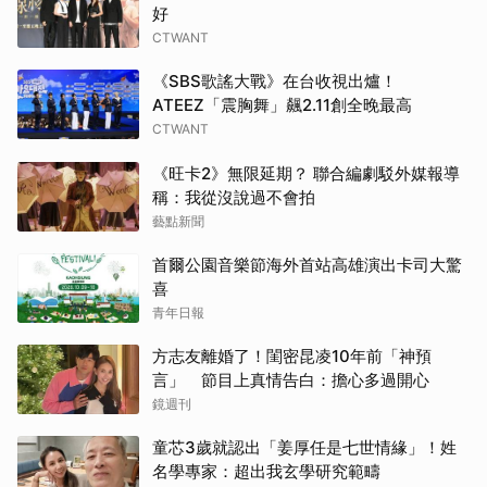
好
CTWANT
《SBS歌謠大戰》在台收視出爐！
ATEEZ「震胸舞」飆2.11創全晚最高
CTWANT
《旺卡2》無限延期？ 聯合編劇駁外媒報導
稱：我從沒說過不會拍
藝點新聞
首爾公園音樂節海外首站高雄演出卡司大驚
喜
青年日報
方志友離婚了！閨密昆凌10年前「神預
言」 節目上真情告白：擔心多過開心
鏡週刊
童芯3歲就認出「姜厚任是七世情緣」！姓
名學專家：超出我玄學研究範疇