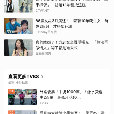
手掃貨」 結婚13年甜成這樣
CTWANT
86歲女星3月病逝！ 斷聯10年獨生女「時
隔2個月」才得知死訊
ETtoday星光雲
真的離婚了！方志友全聲明曝光 「無法再
做情人」認了都是過去式
壹蘋新聞網
查看更多TVBS
最近1小時結果
01
外送發票「中獎1000萬」！繳水費也
中2百萬 最低只花10元
TVBS
02
隱形鐵窗縫隙比手掌寬！ 民眾怒：當