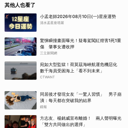
其他人也看了
小孟老師2026年08月10日(一)星座運勢
清水孟星座塔羅
驚悚瞬撞畫面曝光！疑毒駕闖紅燈害1死1重
傷 肇事女遭收押
三立新聞網
宛如大型監獄！荷莫茲海峽航運危機惡化
數千海員受困海上「看不到未來」
CTWANT
同居後才發現女友「一驚人習慣」 男子崩
潰：每天都在突破我的結界
鏡報
方志友、楊銘威宣布離婚！ 兩人聲明曝光
「雙方共同做出的選擇」