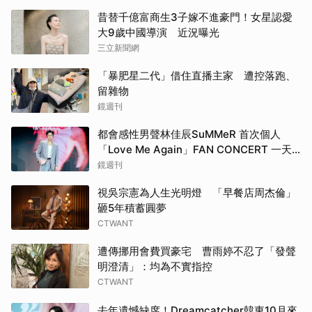
昔替千億富商生3子嫁不進豪門！女星認愛
大9歲中國導演 近況曝光
三立新聞網
「暴肥星二代」借住直播主家 遭控落跑、
留雜物
鏡週刊
都會感性男聲林佳辰SuMMeR 首次個人
「Love Me Again」FAN CONCERT 一天
拼兩場爆滿
鏡週刊
視吳宗憲為人生光明燈 「早餐店周杰倫」
砸5年積蓄圓夢
CTWANT
遭傳挪用會費買豪宅 曹雨婷不忍了「發聲
明澄清」：均為不實指控
CTWANT
去年遺憾缺席！Dreamcatcher韓東10月來