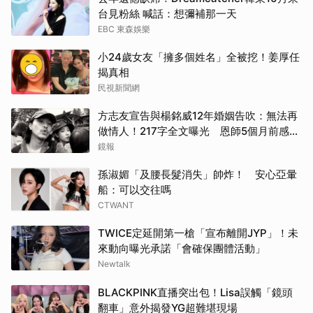
台見粉絲 喊話：想彌補那一天
EBC 東森娛樂
小24歲女友「擁多個姓名」全被挖！姜厚任
揭真相
民視新聞網
方志友宣告與楊銘威12年婚姻告吹：無法再
做情人！217字全文曝光 恩師5個月前感嘆
7字早洩婚變端倪
鏡報
孫淑媚「及腰長髮消失」帥炸！ 安心亞暈
船：可以交往嗎
CTWANT
TWICE定延開第一槍「宣布離開JYP」！未
來動向曝光承諾「會確保團體活動」
Newtalk
BLACKPINK直播突出包！Lisa誤觸「鏡頭
翻車」意外揭發YG超難堪現場