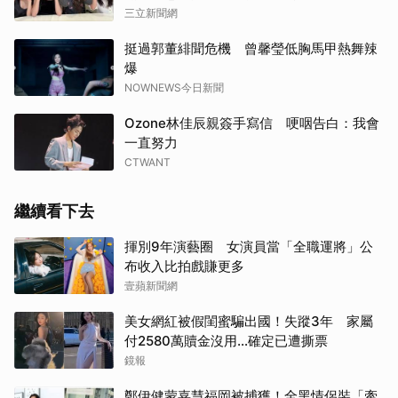
三立新聞網
挺過郭董緋聞危機 曾馨瑩低胸馬甲熱舞辣
爆
NOWNEWS今日新聞
Ozone林佳辰親簽手寫信 哽咽告白：我會
一直努力
CTWANT
繼續看下去
揮別9年演藝圈 女演員當「全職運將」公
布收入比拍戲賺更多
壹蘋新聞網
美女網紅被假閨蜜騙出國！失蹤3年 家屬
付2580萬贖金沒用…確定已遭撕票
鏡報
鄭伊健蒙嘉慧福岡被捕獲！全黑情侶裝「牽