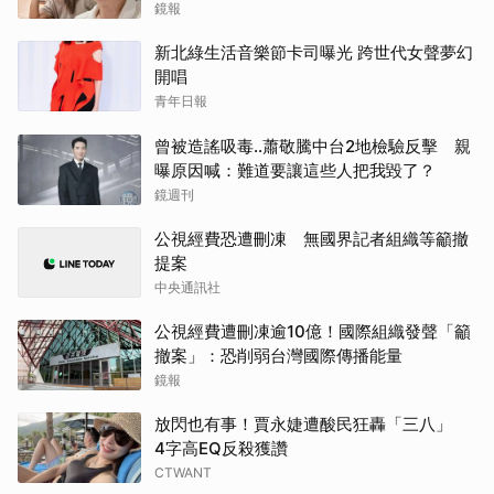
鏡報
新北綠生活音樂節卡司曝光 跨世代女聲夢幻
開唱
青年日報
曾被造謠吸毒..蕭敬騰中台2地檢驗反擊 親
曝原因喊：難道要讓這些人把我毀了？
鏡週刊
公視經費恐遭刪凍 無國界記者組織等籲撤
提案
中央通訊社
公視經費遭刪凍逾10億！國際組織發聲「籲
撤案」：恐削弱台灣國際傳播能量
鏡報
放閃也有事！賈永婕遭酸民狂轟「三八」
4字高EQ反殺獲讚
CTWANT