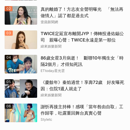
02
真的離婚了！方志友全聲明曝光 「無法再
做情人」認了都是過去式
壹蘋新聞網
03
TWICE定延宣布離開JYP！傳轉投邊佑錫公
司 親曝心聲：TWICE永遠是第一順位
緯來娛樂新聞
04
86歲女星3月病逝！ 斷聯10年獨生女「時
隔2個月」才得知死訊
ETtoday星光雲
05
《慶餘年》秦焰過世！享壽72歲 好友曝死
因：住院1週人就走了
緯來娛樂新聞
06
謝忻再接主持棒！感嘆「當年咎由自取」工
作歸零，吐露重回舞台真實心聲
Styletc