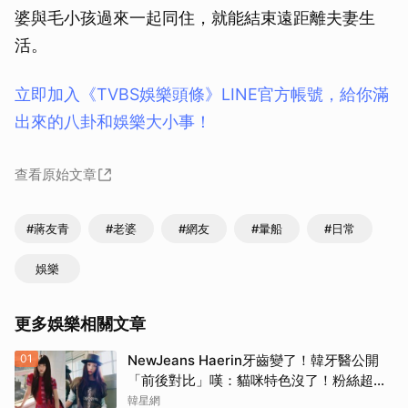
婆與毛小孩過來一起同住，就能結束遠距離夫妻生
活。
立即加入《TVBS娛樂頭條》LINE官方帳號，給你滿
出來的八卦和娛樂大小事！
查看原始文章
#蔣友青
#老婆
#網友
#暈船
#日常
娛樂
更多娛樂相關文章
01
NewJeans Haerin牙齒變了！韓牙醫公開
「前後對比」嘆：貓咪特色沒了！粉絲超崩
潰
韓星網