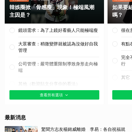
韓娛圈掀「骨感瘦」現象！極端風潮
如果要
主因是？
嗎？
取消
鏡頭需求：為了上鏡好看藝人只能極端瘦
很在
大眾審查：稍微變胖就被認為沒做好自我
有點
管理
完全
公司管理：嚴苛體重限制導致身形走向極
行
端
其它
其他（歡迎貼文分享你的看法）
查看所有選項
最新消息
驚聞方志友楊銘威離婚 李易：各自祝福就