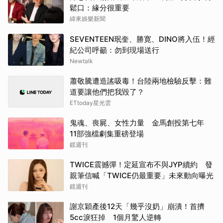
鬆口：緣分很重要
緯來娛樂新聞
SEVENTEEN珉奎、勝寛、DINO將入伍！經
紀公司呼籲：勿到現場送行
Newtalk
蕭敬騰遭造謠吸毒！台陸兩地檢驗反擊：難
道要讓他們把我毀了？
ETtoday星光雲
鬼魂、喪屍、女性力量 金馬創投第七年
11部強檔劇集重磅登場
鏡週刊
TWICE震撼彈！定延宣布不與JYP續約 發
親筆信喊「TWICE仍最重要」未來動向曝光
鏡週刊
謝京穎產後12天「幾乎沒奶」崩潰！首擠
5cc淚狂掉 1個月驚人逆轉