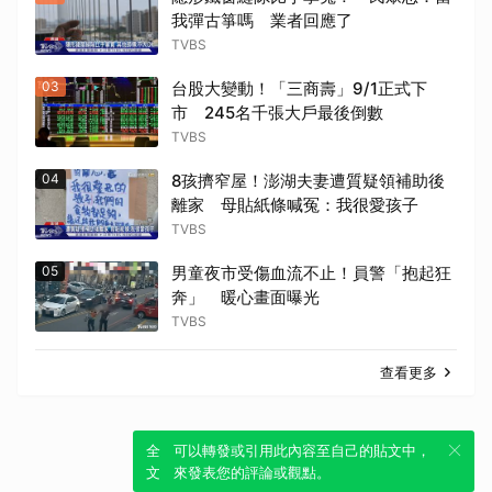
我彈古箏嗎 業者回應了
TVBS
03
台股大變動！「三商壽」9/1正式下
市 245名千張大戶最後倒數
TVBS
04
8孩擠窄屋！澎湖夫妻遭質疑領補助後
離家 母貼紙條喊冤：我很愛孩子
TVBS
05
男童夜市受傷血流不止！員警「抱起狂
奔」 暖心畫面曝光
TVBS
查看更多
全新體驗！一鍵引用此內容，透過發布貼
可以轉發或引用此內容至自己的貼文中，
文來輕鬆表達個人立場。
來發表您的評論或觀點。