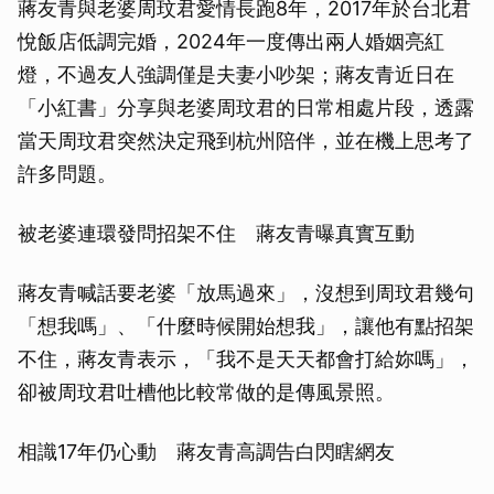
蔣友青與老婆周玟君愛情長跑8年，2017年於台北君
悅飯店低調完婚，2024年一度傳出兩人婚姻亮紅
燈，不過友人強調僅是夫妻小吵架；蔣友青近日在
「小紅書」分享與老婆周玟君的日常相處片段，透露
當天周玟君突然決定飛到杭州陪伴，並在機上思考了
許多問題。
被老婆連環發問招架不住 蔣友青曝真實互動
蔣友青喊話要老婆「放馬過來」，沒想到周玟君幾句
「想我嗎」、「什麼時候開始想我」，讓他有點招架
不住，蔣友青表示，「我不是天天都會打給妳嗎」，
卻被周玟君吐槽他比較常做的是傳風景照。
相識17年仍心動 蔣友青高調告白閃瞎網友