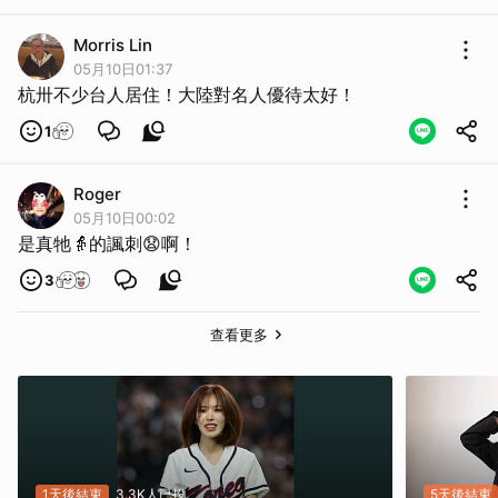
Morris Lin
05月10日01:37
杭卅不少台人居住！大陸對名人優待太好！
1
Roger
05月10日00:02
是真牠👵的諷刺😧啊！
3
查看更多
1天後結束
3.3K人已投
5天後結束