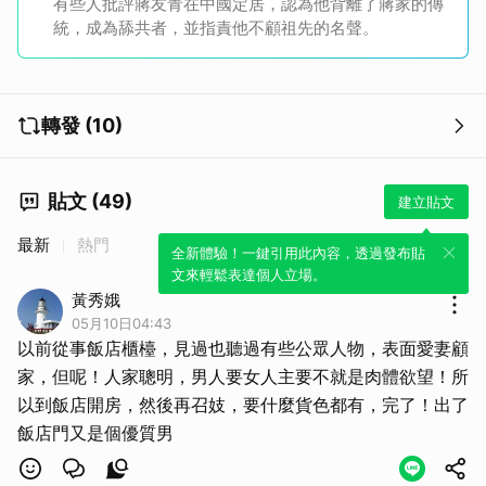
有些人批評蔣友青在中國定居，認為他背離了蔣家的傳
統，成為舔共者，並指責他不顧祖先的名聲。
轉發 (10)
貼文 (49)
建立貼文
最新
熱門
全新體驗！一鍵引用此內容，透過發布貼
文來輕鬆表達個人立場。
黃秀娥
05月10日04:43
以前從事飯店櫃檯，見過也聽過有些公眾人物，表面愛妻顧
家，但呢！人家聰明，男人要女人主要不就是肉體欲望！所
以到飯店開房，然後再召妓，要什麼貨色都有，完了！出了
飯店門又是個優質男