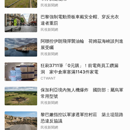
民視新聞網
巴黎強制電動滑板車戴安全帽、穿反光衣
違者重罰
民視新聞網
阿聯控伊朗飛彈襲油輪 荷姆茲海峽談判進
展受矚
民視新聞網
狂刷3711筆「0元購」！前電商員工鑽漏
洞 家中倉庫塞滿1143件家電
CTWANT
保加利亞境內無人機爆炸 國防部：屬烏軍
常用型號
民視新聞網
黎巴嫩指控以軍滲透軍控村莊 築土堤阻路
恐違反協議
民視新聞網