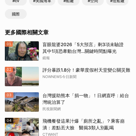
#cv
#美國海軍
#船廠
#空間
#造船廠
國際
更多國際相關文章
01
盲眼龍婆2026「5大預言」剩3項未驗證
其中1項恐牽動台灣...關鍵時間點曝光
鏡報
02
評分暴跌1.8分！豪華度假村天堂變公關災難
NOWNEWS今日新聞
03
台灣援助熊本「捐一物」！日網直呼：給台
灣統治算了
民視新聞網
04
飛機餐發這果汁爆「廁所之亂」？乘客崩
潰：差點丟大臉 醫揭3類人別亂喝
CTWANT