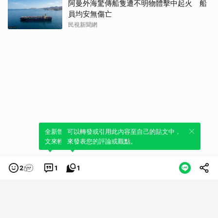
阿曼外海驚傳船隻遭不明物體擊中起火 船
員均安無傷亡
民視新聞網
全新體驗！一鍵引用此內容，透過發布貼
可以轉發或引用此內容至自己的貼文中，
文來輕鬆表達個人立場。
來發表您的評論或觀點。
2
1
1
類別
服務條款
隱私權政策
服務聲明
© LINE Plus Corporation