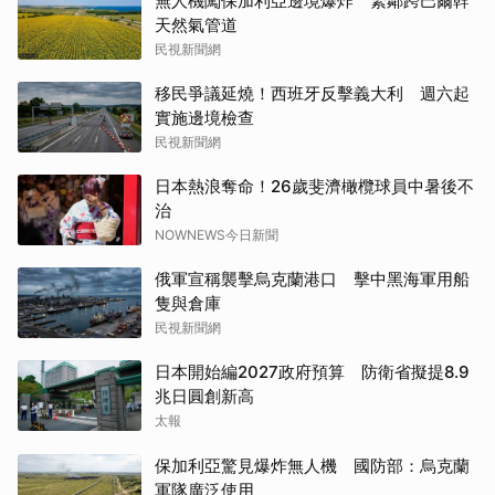
無人機闖保加利亞邊境爆炸 緊鄰跨巴爾幹
天然氣管道
民視新聞網
移民爭議延燒！西班牙反擊義大利 週六起
實施邊境檢查
民視新聞網
日本熱浪奪命！26歲斐濟橄欖球員中暑後不
治
NOWNEWS今日新聞
俄軍宣稱襲擊烏克蘭港口 擊中黑海軍用船
隻與倉庫
民視新聞網
日本開始編2027政府預算 防衛省擬提8.9
兆日圓創新高
太報
保加利亞驚見爆炸無人機 國防部：烏克蘭
軍隊廣泛使用