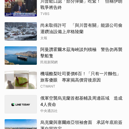
川普鬆口認「部分彈藥」吃緊！ 但稱伊朗
戰爭將告終
TVBS
尚未取得許可 「與川普有關」能源公司偷
運鑽油設備上岸格陵蘭
太報
阿曼讚霍爾木茲海峽談判積極 警告勿再襲
擊船隻
民視新聞網
機場酪梨吐司要價6百！「只有一片麵包」
旅客傻眼 專家揭高價背後原因
CTWANT
俄軍空襲烏克蘭首都基輔及周邊區域 造成
4人喪命
中央通訊社
烏克蘭與塞爾維亞領袖會面 承諾年底前簽
署自貿協定