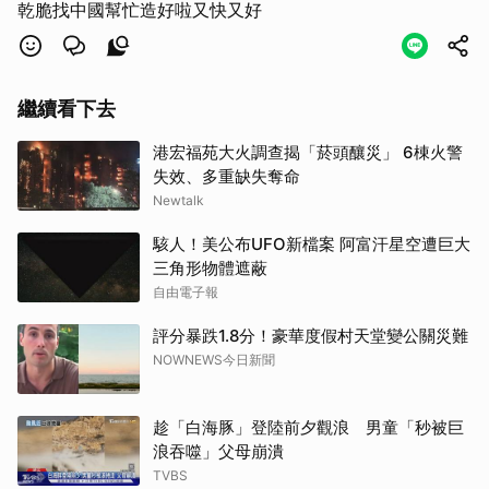
乾脆找中國幫忙造好啦又快又好
繼續看下去
港宏福苑大火調查揭「菸頭釀災」 6棟火警
失效、多重缺失奪命
Newtalk
取消
駭人！美公布UFO新檔案 阿富汗星空遭巨大
三角形物體遮蔽
自由電子報
評分暴跌1.8分！豪華度假村天堂變公關災難
NOWNEWS今日新聞
趁「白海豚」登陸前夕觀浪 男童「秒被巨
浪吞噬」父母崩潰
TVBS