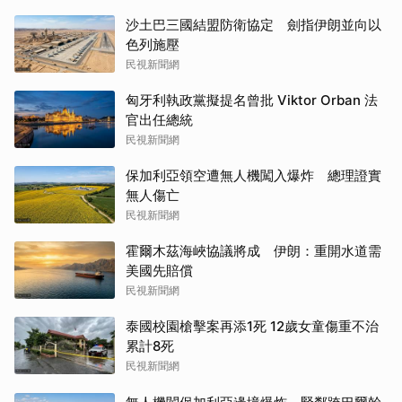
沙土巴三國結盟防衛協定 劍指伊朗並向以
色列施壓
民視新聞網
匈牙利執政黨擬提名曾批 Viktor Orban 法
官出任總統
民視新聞網
保加利亞領空遭無人機闖入爆炸 總理證實
無人傷亡
民視新聞網
霍爾木茲海峽協議將成 伊朗：重開水道需
美國先賠償
民視新聞網
泰國校園槍擊案再添1死 12歲女童傷重不治
累計8死
民視新聞網