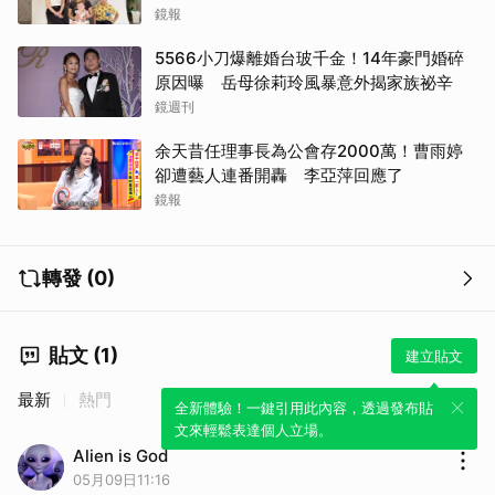
傻眼了
鏡報
5566小刀爆離婚台玻千金！14年豪門婚碎
原因曝 岳母徐莉玲風暴意外揭家族祕辛
鏡週刊
余天昔任理事長為公會存2000萬！曹雨婷
卻遭藝人連番開轟 李亞萍回應了
鏡報
轉發 (0)
貼文 (1)
建立貼文
最新
熱門
全新體驗！一鍵引用此內容，透過發布貼
文來輕鬆表達個人立場。
Alien is God
05月09日11:16