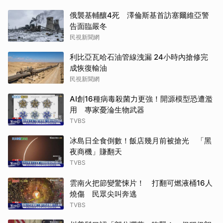
俄襲基輔釀4死 澤倫斯基首訪塞爾維亞警
告面臨嚴冬
民視新聞網
利比亞瓦哈石油管線洩漏 24小時內搶修完
成恢復輸油
民視新聞網
AI創16種病毒殺菌力更強！開源模型恐遭濫
用 專家憂淪生物武器
TVBS
冰島日全食倒數！飯店幾月前被搶光 「黑
夜商機」賺翻天
TVBS
雲南火把節變驚悚片！ 打翻可燃液桶16人
燒傷 民眾尖叫奔逃
TVBS