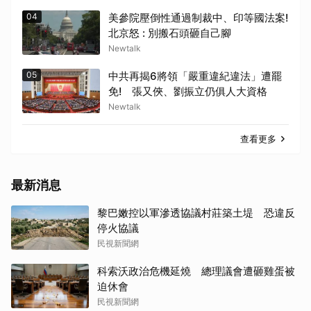
04
美參院壓倒性通過制裁中、印等國法案!
北京怒 : 別搬石頭砸自己腳
Newtalk
05
中共再揭6將領「嚴重違紀違法」遭罷
免! 張又俠、劉振立仍俱人大資格
Newtalk
查看更多
最新消息
黎巴嫩控以軍滲透協議村莊築土堤 恐違反
停火協議
民視新聞網
科索沃政治危機延燒 總理議會遭砸雞蛋被
迫休會
民視新聞網