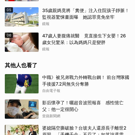
05
35歲親媽竟將「糞便」注入住院孩子靜脈！
監視器驚悚畫面曝 她認罪竟免坐牢
鏡報
06
47歲人妻腹痛就醫 竟直接生下女嬰！26
歲女兒驚呆：以為媽媽只是變胖
鏡報
其他人也看了
中職》被兄弟戰力外轉戰台鋼！ 前台灣隊國
手後援7.2局無失分奪勝
自由電子報
影后懷孕了！曬超音波照報喜 感性憶亡
父：他一定很開心
壹蘋新聞網
婆媳隔空撕破臉？台玻夫人還原長子離世2
原因 「手機千金」不忍了：如其說還需要