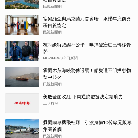
民視新聞網
塞爾維亞與烏克蘭元首會晤 承諾年底前簽
署自貿協定
民視新聞網
杭特談特赦認不公平！曝拜登癌症已轉移骨
骼
NOWNEWS今日新聞
霍爾木茲海峽驚傳遇襲！船隻遭不明投射物
擊中起火
民視新聞網
美股全面收紅 下周通膨數據決定續航力
工商時報
愛爾蘭專機飛杜拜 引渡身價10億歐元販毒
集團首腦
民視新聞網