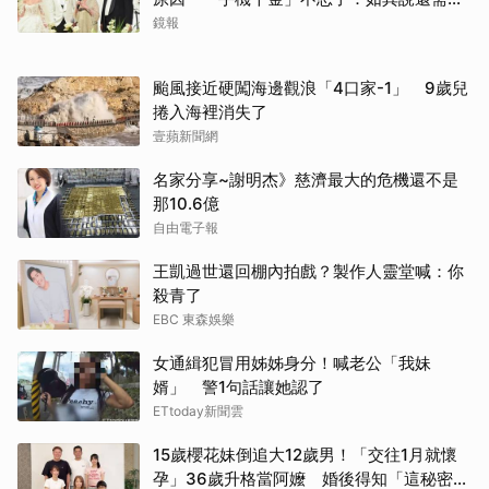
離開嗎？
鏡報
颱風接近硬闖海邊觀浪「4口家-1」 9歲兒
捲入海裡消失了
壹蘋新聞網
名家分享~謝明杰》慈濟最大的危機還不是
那10.6億
自由電子報
王凱過世還回棚內拍戲？製作人靈堂喊：你
殺青了
EBC 東森娛樂
女通緝犯冒用姊姊身分！喊老公「我妹
婿」 警1句話讓她認了
ETtoday新聞雲
15歲櫻花妹倒追大12歲男！「交往1月就懷
孕」36歲升格當阿嬤 婚後得知「這秘密」