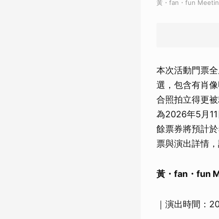
黃・fan・fun Meeting 
本次活動門票全座席
選，包含有肖像
合照拍立得更被
為2026年5月
餘票券將預計於5
票與演出詳情，請關
黃・fan・fun Mee
｜演出時間：202