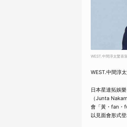
WEST.中間淳太驚喜宣
WEST.中間淳太
日本星達拓娛樂（
（Junta Na
會「黃・fan・fun
以見面會形式登