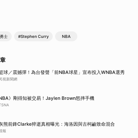
州勇士
#Stephen Curry
NBA
文章
籃球／震撼彈！為台發聲「前NBA球星」宣布投入WNBA選秀
民視新聞網
NBA》剛得知被交易！Jaylen Brown怒摔手機
TSNA
灰熊前鋒Clarke猝逝真相曝光：海洛因與古柯鹼致命混合
鏡報