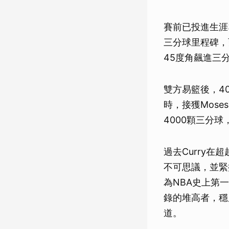
賽前已投進生涯3
三分球里程碑，而在
45度角飆進三
雙方易籃後，40
時，接獲Mose
4000顆三分
過去Curry在
不可思議，並緊
為NBA史上第
錄的堆高者，穩
道。