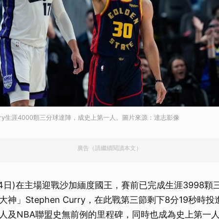
rry生涯4000顆三分球達陣，成史上第一人。圖片來源：達志影像
廣告（請繼續閱讀本文）
14日)在主場迎戰沙加緬度國王，賽前已完成生涯3998顆
神」Stephen Curry，在此戰第三節剩下8分19秒時投
人及NBA聯盟史無前例的里程碑，同時也成為史上第一