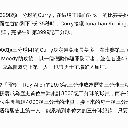
998顆三分球的Curry，在這場主場面對國王的比賽要挑
首節剩下5分35秒時，Curry接獲Jonathan Kumi
分彈，完成生涯第3999記三分球。
00顆三分球M1的Curry決定避免夜長夢多，在比賽第三
s Moody助攻後，以一個假動作騙開防守者，並在右邊4
球，成為聯盟史上第一人，也讓勇士主場陷入瘋狂。
超越「雷槍」Ray Allen的2973記三分球成為歷史三分球
接著成為歷史首位生涯累計3000記三分球的球員，而在今天
一位生涯飆進4000顆三分球的球員，接下來的每一顆三
居聯盟史上第一人，能累積到多偉大的三分球紀錄，只要C