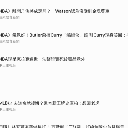
NBA》離開丹佛將成定局？ Watson認為沒受到金塊尊重
緯來體育新聞
NBA》氣氛好！Butler惡搞Curry「蝙蝠俠」照 引Curry現身笑
緯來體育新聞
NBA球星克拉克過世 法醫證實死於毒品意外
中天電視台
MLB/才去道奇就後悔？道奇新王牌史庫柏：想回老虎
中天電視台
日職》林安可夯關鍵長打！ 西武獅「三洋砲」打線創隊史首見場景