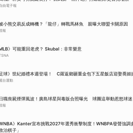
取消
自由電子報
被小熊交易反成轉機？「龍仔」轉戰馬林魚 親曝大聯盟卡關原因
鏡報
MLB》可能重回老虎？ Skubal：非常樂意
TSNA
足球》世紀婚禮本週登場！ C羅返鄉砸重金包下五星飯店迎娶喬姬
麗台運動
日職喪屍煙彈風波！廣島球星與毒販合照曝光 球團這舉動惹怒球迷
鏡報
WNBA》Kanter宣布挑戰2027年選秀衝擊制度！WNBPA發聲強
政治棋子」