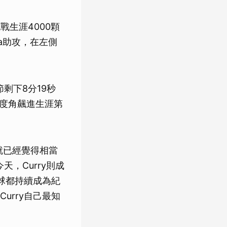
戰生涯4000顆
nga助攻，在左側
節剩下8分19秒
5度角飆進生涯第
王就已經覺得相當
，Curry則成
分球都持續成為紀
urry自己最知