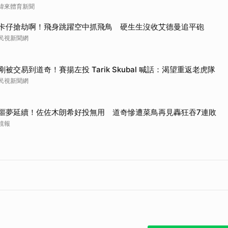
緯來體育新聞
卡仔搶劫啊！飛身跳躍空中抓飛鳥 硬生生沒收艾德曼追平砲
民視新聞網
剛被交易到道奇！賽揚左投 Tarik Skubal 喊話：渴望重返老虎隊
民視新聞網
噩夢延續！佐佐木朗希好投無用 道奇慘遭菜鳥再見轟狂吞7連敗
鏡報