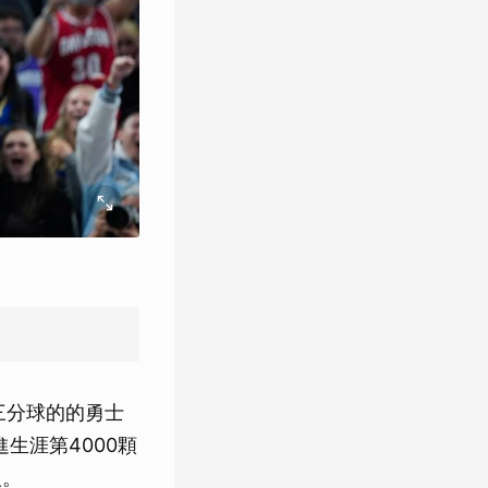
三分球的的勇士
進生涯第4000顆
人。