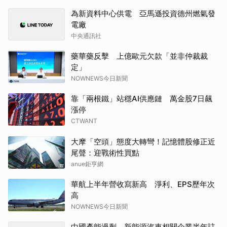
為新資料中心供電 亞馬遜投資德州燃氣發
電廠
中央通訊社
藥華藥反擊 上億歐元欠款「並非仲裁裁
定」
NOWNEWS今日新聞
靠「兩根鐵」站穩AI供應鏈 萬金股7日飆
漲停
CTWANT
大摩「空頭」態度大轉彎！記憶體股修正近
尾聲：迎戰術性買點
anue鉅亨網
華航上半年營收寫新高 淨利、EPS歷年次
高
NOWNEWS今日新聞
中國產能過剩 新能源汽車相關企業半年註