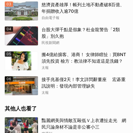
03
慈濟資產雄厚！帳列土地不動產破8百億、
年捐贈收入逾70億
自由電子報
04
台股大彈千點是假象？杜金龍警告「2類
股」別久抱
民視新聞網
05
搬4億給掮客、港商！ 女律師瞎扯：買BNT
須先投資 檢方：教法律不知道這是洗錢？
太報
06
接手兆基僅2天！李文詳閃辭董座 宏碁重
訊說明：發現內部管理缺失
太報
其他人也看了
豔麗網美與情敵互毆低Ｖ上衣遭扯走光 網
民只論身材不論是非公審小三