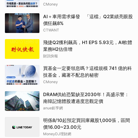
CMoney
AI＋車用需求爆發 「這檔」Q2業績亮眼股
價狂飆8%
CTWANT
飛捷Q2獲利飆高，H1 EPS 5.93元，AI軟體
業務H2估倍增
財訊快報
買基金一定要領息嗎？這檔規模 741 億的科
技基金，藏著不配息的秘密
CMoney
DRAM供給恐緊缺至2030年！高盛示警：
南韓記憶體股遭過度悲觀定價
anue鉅亨網
明係8/10起預定買回庫藏股1,000張，區間
價16.00~23.00元
MoneyDJ理財網