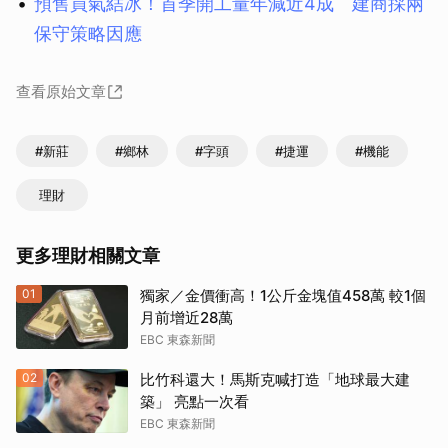
預售買氣結冰！首季開工量年減近4成 建商採兩
保守策略因應
查看原始文章
#新莊
#鄉林
#字頭
#捷運
#機能
理財
更多理財相關文章
01
獨家／金價衝高！1公斤金塊值458萬 較1個
月前增近28萬
EBC 東森新聞
02
比竹科還大！馬斯克喊打造「地球最大建
築」 亮點一次看
EBC 東森新聞