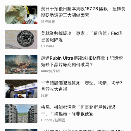
美日干預後日圓本周收157.78 國銀：扭轉長
期貶勢還需三大關鍵因素
經濟日報
美就業數據爆冷 專家：「這信號」Fed升
息警報降溫
CTWANT
輝達Rubin Ultra傳縮減HBM容量！記憶體
短缺下晶片廠商如何破局？
anue鉅亨網
半導體設備迎拉貨潮 志聖、均豪、均華7
月營收大進補
鏡報
格局、機能都滿意「但事務所戶數超過一
半」！網搖頭：除非很便宜
ETtoday新聞雲