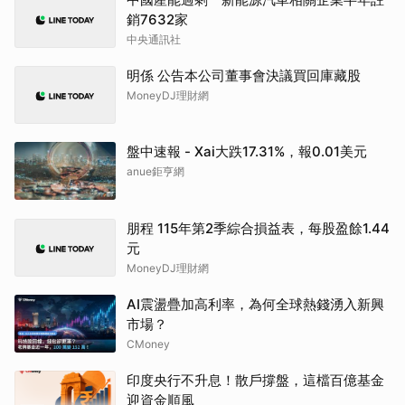
銷7632家
中央通訊社
明係 公告本公司董事會決議買回庫藏股
MoneyDJ理財網
盤中速報 - Xai大跌17.31%，報0.01美元
anue鉅亨網
朋程 115年第2季綜合損益表，每股盈餘1.44
元
MoneyDJ理財網
AI震盪疊加高利率，為何全球熱錢湧入新興
市場？
CMoney
印度央行不升息！散戶撐盤，這檔百億基金
迎資金順風