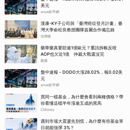
美元
anue鉅亨網
漢康-KY子公司與「臺灣癌症登月計畫」臺
灣大學俞松良教授團隊簽屬合作備忘錄
信傳媒
藥華藥真要賠逾1億歐元？重訊拆帳反咬
AOP也欠近1億 仲裁大戰還沒完
鏡報
盤中速報 - DODO大漲28.02%，報0.02美
元
anue鉅亨網
買同一檔基金，為什麼會看到兩種價格？帶
你看懂這檔半年漲逾五成的黑馬
CMoney
遇到市場大震盪先別慌，為什麼有些基金單
日就能強彈 3%？