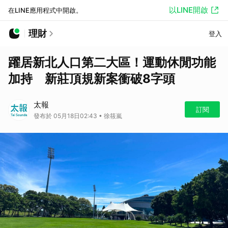
以LINE開啟
在LINE應用程式中開啟。
理財
登入
躍居新北人口第二大區！運動休閒功能
加持 新莊頂規新案衝破8字頭
太報
訂閱
發布於 05月18日02:43 • 徐筱嵐