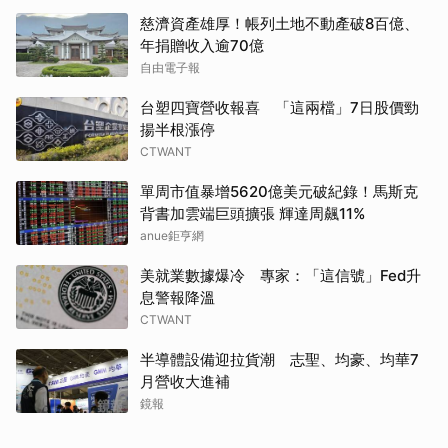
慈濟資產雄厚！帳列土地不動產破8百億、
年捐贈收入逾70億
自由電子報
台塑四寶營收報喜 「這兩檔」7日股價勁
揚半根漲停
CTWANT
單周市值暴增5620億美元破紀錄！馬斯克
背書加雲端巨頭擴張 輝達周飆11%
anue鉅亨網
美就業數據爆冷 專家：「這信號」Fed升
息警報降溫
CTWANT
半導體設備迎拉貨潮 志聖、均豪、均華7
月營收大進補
鏡報