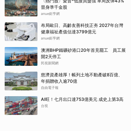
〈熱門股〉愛普*低接買盤強 單周反彈43%
晉身準千金股
anue鉅亨網
布局歐日、高齡友善科技正夯 2027年台灣
健康福祉產值估達3799億元
anue鉅亨網
澳洲BHP鐵礦砂港口20年首見罷工 員工展
開2天停工
民視新聞網
慈濟資產雄厚！帳列土地不動產破8百億、
年捐贈收入逾70億
自由電子報
AI旺！七月出口達753億美元 成史上第3高
台視