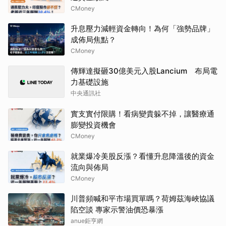
CMoney
升息壓力減輕資金轉向！為何「強勢品牌」
成佈局焦點？
CMoney
傳輝達擬砸30億美元入股Lancium 布局電
力基礎設施
中央通訊社
實支實付限購！看病變貴躲不掉，讓醫療通
膨變投資機會
CMoney
就業爆冷美股反漲？看懂升息降溫後的資金
流向與佈局
CMoney
川普頻喊和平市場買單嗎？荷姆茲海峽協議
陷空談 專家示警油價恐暴漲
anue鉅亨網