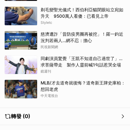
剃毛變聖光儀式！西伯利亞貓閉眼站立宛如
升天 9500萬人看傻：已看見上帝
Styletc
慈濟遭詐「昔防疫男團再被挖」！羅一鈞近
況判若兩人…網不忍：擔心
民視新聞網
同劇演員驚覺「王凱不知道自己過世了」...
求菩薩帶走 製作人靈前喊1句話惹哭全場
鏡週刊
MLB/才去道奇就後悔？道奇新王牌史庫柏：
想回老虎
中天電視台
轉發 (0)