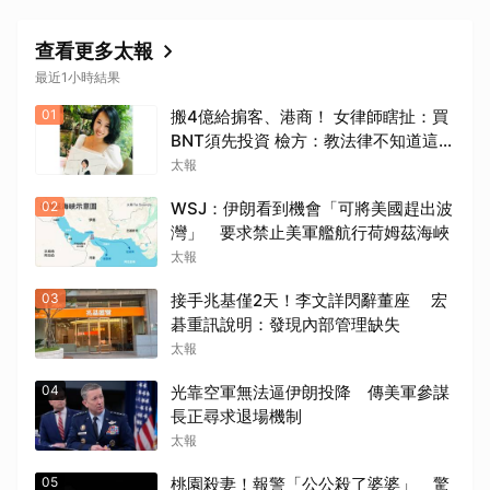
查看更多太報
最近1小時結果
01
搬4億給掮客、港商！ 女律師瞎扯：買
BNT須先投資 檢方：教法律不知道這是
洗錢？
太報
02
WSJ：伊朗看到機會「可將美國趕出波
灣」 要求禁止美軍艦航行荷姆茲海峽
太報
03
接手兆基僅2天！李文詳閃辭董座 宏
碁重訊說明：發現內部管理缺失
太報
04
光靠空軍無法逼伊朗投降 傳美軍參謀
長正尋求退場機制
太報
05
桃園殺妻！報警「公公殺了婆婆」 驚