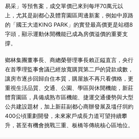
易采」等預售案，成交單價已來到每坪70萬元以
上，尤其是副都心及體育園區周邊新案，例如中原路
的「國王大道KING PARK」的實登最高價更是站穩8
字頭，顯示運動休閒機能已成為房價溢價的重要支
撐。
鄉林集團董事長、商總榮譽理事長賴正鎰直言，央行
在首季理監事會議已經放寬購買第二戶的貸款成數，
讓房市逐步回歸自住本質，購屋族不再只看價格，更
重視生活品質、交通、公園、學區與休閒機能，新莊
體育園區，具備成熟市區機能、捷運交通優勢與大型
公共建設題材，加上新莊副都心商辦發展及塭仔圳約
400公頃重劃開發，未來家戶成長力道可望持續攀
升，甚至有機會挑戰三重、板橋等傳統核心區地位。