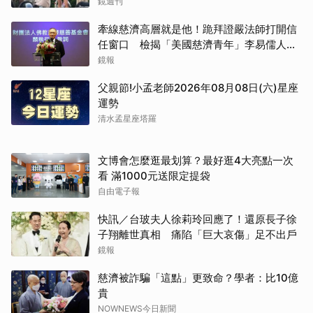
鏡週刊
牽線慈濟高層就是他！跪拜證嚴法師打開信
任窗口 檢揭「美國慈濟青年」李易儒人脈
網絡
鏡報
父親節!小孟老師2026年08月08日(六)星座
運勢
清水孟星座塔羅
文博會怎麼逛最划算？最好逛4大亮點一次
看 滿1000元送限定提袋
自由電子報
快訊／台玻夫人徐莉玲回應了！還原長子徐
子翔離世真相 痛陷「巨大哀傷」足不出戶
鏡報
慈濟被詐騙「這點」更致命？學者：比10億
貴
NOWNEWS今日新聞