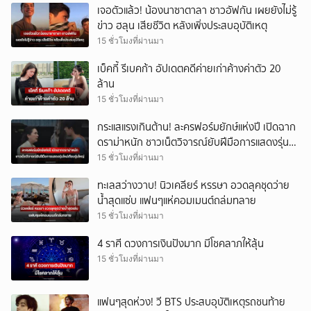
เจอตัวแล้ว! น้องนาซาตาลา ชาวอัฟกัน เผยยังไม่รู้
ข่าว ฮลุน เสียชีวิต หลังเพิ่งประสบอุบัติเหตุ
15 ชั่วโมงที่ผ่านมา
เบ็คกี้ รีเบคก้า อัปเดตคดีค่ายเก่าค้างค่าตัว 20
ล้าน
15 ชั่วโมงที่ผ่านมา
กระแสแรงเกินต้าน! ละครฟอร์มยักษ์แห่งปี เปิดฉาก
ดราม่าหนัก ชาวเน็ตวิจารณ์ยับฝีมือการแสดงรุ่น
ใหม่เทียบรุ่นใหญ่
15 ชั่วโมงที่ผ่านมา
ทะเลสว่างวาบ! นิวเคลียร์ หรรษา อวดลุคชุดว่าย
น้ำสุดแซ่บ แฟนๆแห่คอมเมนต์ถล่มทลาย
15 ชั่วโมงที่ผ่านมา
4 ราศี ดวงการเงินปังมาก มีโชคลาภให้ลุ้น
15 ชั่วโมงที่ผ่านมา
แฟนๆสุดห่วง! วี BTS ประสบอุบัติเหตุรถชนท้าย