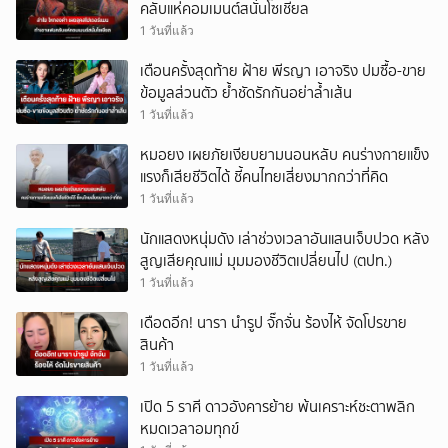
คลับแห่คอมเมนต์สนั่นโซเชียล
1 วันที่แล้ว
เตือนครั้งสุดท้าย ฝ้าย พีรญา เอาจริง ปมซื้อ-ขาย
ข้อมูลส่วนตัว ย้ำชัดรักกันอย่าล้ำเส้น
1 วันที่แล้ว
หมอยง เผยภัยเงียบยามนอนหลับ คนร่างกายแข็ง
แรงก็เสียชีวิตได้ ชี้คนไทยเสี่ยงมากกว่าที่คิด
1 วันที่แล้ว
นักแสดงหนุ่มดัง เล่าช่วงเวลาอันแสนเจ็บปวด หลัง
สูญเสียคุณแม่ มุมมองชีวิตเปลี่ยนไป (ตปท.)
1 วันที่แล้ว
เดือดอีก! นารา นำรูป จั๊กจั่น ร้องไห้ จัดโปรขาย
สินค้า
1 วันที่แล้ว
เปิด 5 ราศี ดาวอังคารย้าย พ้นเคราะห์ชะตาพลิก
หมดเวลาอมทุกข์