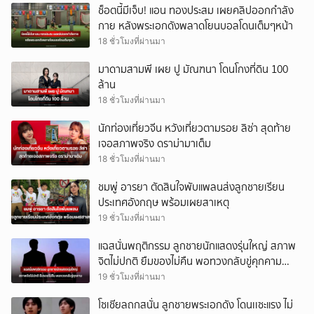
ช็อตนี้มีเจ็บ! แอน ทองประสม เผยคลิปออกกำลัง
กาย หลังพระเอกดังพลาดโยนบอลโดนเต็มๆหน้า
18 ชั่วโมงที่ผ่านมา
มาดามสามพี เผย ปู มัณฑนา โดนโกงที่ดิน 100
ล้าน
18 ชั่วโมงที่ผ่านมา
นักท่องเที่ยวจีน หวังเที่ยวตามรอย ลิซ่า สุดท้าย
เจอสภาพจริง ดราม่ามาเต็ม
18 ชั่วโมงที่ผ่านมา
ชมพู่ อารยา ตัดสินใจพับแพลนส่งลูกชายเรียน
ประเทศอังกฤษ พร้อมเผยสาเหตุ
19 ชั่วโมงที่ผ่านมา
แฉสนั่นพฤติกรรม ลูกชายนักแสดงรุ่นใหญ่ สภาพ
จิตไม่ปกติ ยืมของไม่คืน พอทวงกลับขู่คุกคาม
(ข่าวต่างประเทศ)
19 ชั่วโมงที่ผ่านมา
โซเชียลถกสนั่น ลูกชายพระเอกดัง โดนเเซะแรง ไม่