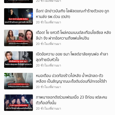
20 ชั่วโมงที่ผ่านมา
ช็อก! นักข่าวบันเทิง ไลฟ์สดขณะทำร้ายตัวเอง ถูก
หามส่ง รพ.ด่วน (ตปท)
20 ชั่วโมงที่ผ่านมา
เดือด! โย ยศวดี โผล่คอมเมนต์สะเทือนโซเชียล หลัง
ลีน่า จัง ฝากข้อความถึงแฟนใหม่จิน
20 ชั่วโมงที่ผ่านมา
เปิดข้อความ ออย ธนา โพสต์อาลัยคุณพ่อ คำลา
สุดท้ายบีบหัวใจ
20 ชั่วโมงที่ผ่านมา
หมอเตือน ปวดท้องร้าวไปหลัง น้ำหนักลด-ตัว
เหลือง เป็นสัญญาณมะเร็งตับอ่อนที่มักเจอได้ช้า
20 ชั่วโมงที่ผ่านมา
ภาพนางเอกดังร่วมเฟรมเมื่อ 23 ปีก่อน แต่ละคน
ตัวท็อปทั้งนั้น
20 ชั่วโมงที่ผ่านมา