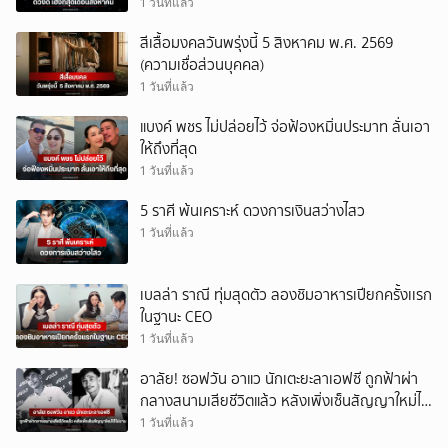
1 วันที่แล้ว
สีเสื้อมงคลวันพรุ่งนี้ 5 สิงหาคม พ.ศ. 2569
(ความเชื่อส่วนบุคคล)
1 วันที่แล้ว
แบงค์ พชร ไม่ปล่อยไว้ จ่อฟ้องหมิ่นประมาท ลั่นเอา
ให้ถึงที่สุด
1 วันที่แล้ว
5 ราศี พ้นเคราะห์ ดวงการเงินสว่างไสว
1 วันที่แล้ว
เบลล่า ราณี ทุ่มสุดตัว ลองชิมอาหารเปียกครั้งเเรก
ในฐานะ CEO
1 วันที่แล้ว
อาลัย! ซอฟวัน อาแว นักเตะยะลาเอฟซี ถูกฟ้าผ่า
กลางสนามเสียชีวิตแล้ว หลังเพิ่งเซ็นสัญญาใหม่ได้
ไม่นาน
1 วันที่แล้ว