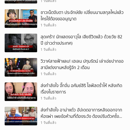
1 วันที่แล้ว
ชาวเน็ตจับตา ประจักษ์ชัย เปลี่ยนนามสกุลใหม่แล้ว
ใครใช้ต้องขออนุญาต
1 วันที่แล้ว
สุดเศร้า! นักแสดงอาวุโส เสียชีวิตแล้ว ด้วยวัย 82
ปี (ข่าวต่างประเทศ)
1 วันที่แล้ว
วิวาห์สายฟ้าแลบ! เฮเลน ปทุมรัตน์ เล่าเอ่ยปากขอ
สามีแต่งงานหลังรู้จัก 2 เดือน
1 วันที่แล้ว
ส่งกำลังใจ จั๊กจั่น อคัมย์สิริ ไลฟ์สดร่ำไห้ หลังเกิด
เรื่องในรายการ
1 วันที่แล้ว
ส่งกำลังใจ อาม่าแต๋ว อัปเดตอาการหลังออกจาก
ห้องผ่า เผยข้อห้ามที่ต้องระวัง ต้องปรับตัวครั้ง
สำคัญ
1 วันที่แล้ว