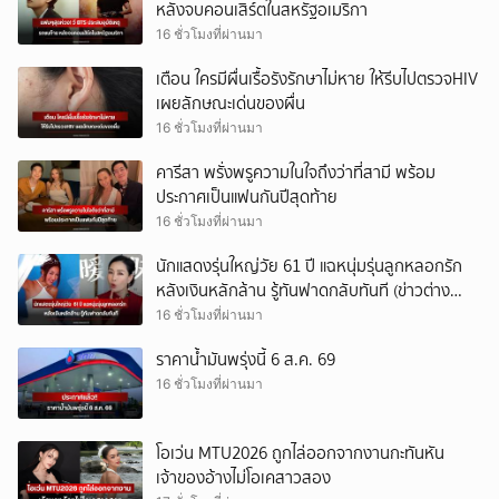
หลังจบคอนเสิร์ตในสหรัฐอเมริกา
16 ชั่วโมงที่ผ่านมา
เตือน ใครมีผื่นเรื้อรังรักษาไม่หาย ให้รีบไปตรวจHIV
เผยลักษณะเด่นของผื่น
16 ชั่วโมงที่ผ่านมา
คารีสา พรั่งพรูความในใจถึงว่าที่สามี พร้อม
ประกาศเป็นแฟนกันปีสุดท้าย
16 ชั่วโมงที่ผ่านมา
นักแสดงรุ่นใหญ่วัย 61 ปี แฉหนุ่มรุ่นลูกหลอกรัก
หลังเงินหลักล้าน รู้ทันฟาดกลับทันที (ข่าวต่าง
ประเทศ)
16 ชั่วโมงที่ผ่านมา
ราคาน้ำมันพรุ่งนี้ 6 ส.ค. 69
16 ชั่วโมงที่ผ่านมา
โอเว่น MTU2026 ถูกไล่ออกจากงานกะทันหัน
เจ้าของอ้างไม่โอเคสาวสอง