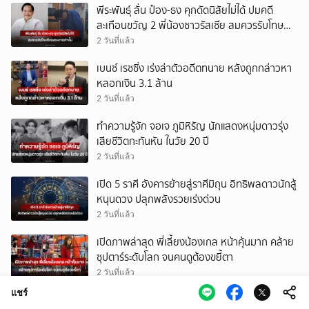
พีระพันธุ์ ลั่น ป๋อง-ธง คุกดัดนิสัยไม่ได้ ปมคดี
สะเทือนขวัญ 2 พี่น้องชาวรัสเซีย สมควรรับโทษ
ต้องประหารเท่านั้น
2 วันที่แล้ว
เบนซ์ เรซซิ่ง เร่งล่าตัวอดีตทนาย หลังถูกกล่าวหา
หลอกเงิน 3.1 ล้าน
2 วันที่แล้ว
ทำความรู้จัก จอเจ ภูมิหิรัญ นักแสดงหนุ่มดาวรุ่ง
เสียชีวิตกะทันหัน ในวัย 20 ปี
2 วันที่แล้ว
เปิด 5 ราศี อังคารย้ายสู่ราศีมิถุน อิทธิพลดาวนักสู้
หนุนดวง ปลุกพลังรวยเร่งด่วน
2 วันที่แล้ว
เปิดภาพล่าสุด พี่เลี้ยงน้องเกล หน้าคุ้นมาก คล้าย
ซุปตาร์ระดับโลก จนคนดูต้องขยี้ตา
2 วันที่แล้ว
แชร์
ดำรง วงศ์ทอง พูดแล้ว หลังโดนโยงลูกทุ่งชื่อดัง