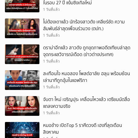
ในรอบ 27 ปี แง้มซิงเกิลใหม่
1 วันที่แล้ว
ไม่ต้องเดาแล้ว นักร้องสาวดัง เคลียร์ชัด ความ
สัมพันธ์ล่าสุดเพื่อนร่วมวง (ตปท.)
1 วันที่แล้ว
ดราม่าอีกแล้ว สาวดัง ถูกขุดภาพอดีตเทียบล่าสุด
จุดกระแสวิจารณ์เดือด (ข่าวต่างประเทศ)
1 วันที่แล้ว
สะเทือนใจ หมอสอง โพสต์อาลัย ฮลุน พร้อมย้อน
เล่านาทีถูกอุ้มในแอฟริกา
1 วันที่แล้ว
จับตา ใหม่ เจริญปุระ เคลื่อนไหวแล้ว เตรียมนัดสื่อ
แถลงความจริง
1 วันที่แล้ว
หมอช้าง เปิดTop 5 ราศีดวงดี เฮงที่สุดเดือน
สิงหาคม