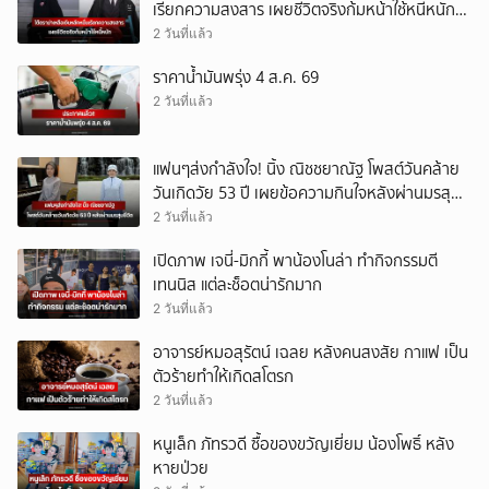
เรียกความสงสาร เผยชีวิตจริงก้มหน้าใช้หนี้หนัก
(ข่าวต่างประเทศ)
2 วันที่แล้ว
ราคาน้ำมันพรุ่ง 4 ส.ค. 69
2 วันที่แล้ว
แฟนๆส่งกำลังใจ! นิ้ง ณิชชยาณัฐ โพสต์วันคล้าย
วันเกิดวัย 53 ปี เผยข้อความกินใจหลังผ่านมรสุม
ชีวิต
2 วันที่แล้ว
เปิดภาพ เจนี่-มิกกี้ พาน้องโนล่า ทำกิจกรรมตี
เทนนิส แต่ละช็อตน่ารักมาก
2 วันที่แล้ว
อาจารย์หมอสุรัตน์ เฉลย หลังคนสงสัย กาแฟ เป็น
ตัวร้ายทำให้เกิดสโตรก
2 วันที่แล้ว
หนูเล็ก ภัทรวดี ซื้อของขวัญเยี่ยม น้องโพธิ์ หลัง
หายป่วย