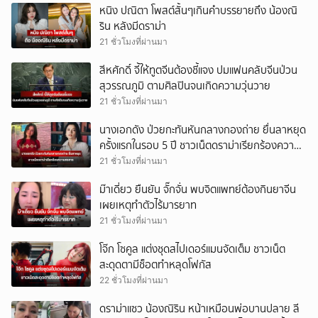
หนิง ปณิตา โพสต์สั้นๆเกินคำบรรยายถึง น้องณิ
ริน หลังมีดราม่า
21 ชั่วโมงที่ผ่านมา
สีหศักดิ์ จี้ให้ทูตจีนต้องชี้แจง ปมแฟนคลับจีนป่วน
สุวรรณภูมิ ตามศิลปินจนเกิดความวุ่นวาย
21 ชั่วโมงที่ผ่านมา
นางเอกดัง ป่วยกะทันหันกลางกองถ่าย ยื่นลาหยุด
ครั้งแรกในรอบ 5 ปี ชาวเน็ตดราม่าเรียกร้องความ
สงสาร (ข่าวต่างประเทศ)
21 ชั่วโมงที่ผ่านมา
ม๊าเดี่ยว ยืนยัน จั๊กจั่น พบจิตแพทย์ต้องกินยาจีน
เผยเหตุทำตัวไร้มารยาท
21 ชั่วโมงที่ผ่านมา
โจ๊ก โซคูล แต่งชุดสไปเดอร์แมนจัดเต็ม ชาวเน็ต
สะดุดตามีช็อตทำหลุดโฟกัส
22 ชั่วโมงที่ผ่านมา
ดราม่าแซว น้องณิริน หน้าเหมือนพ่อบานปลาย ลี