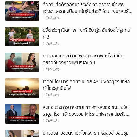
ฮือฮา! สื่อดังออกมาโยงถึง ดิว อริสรา เข้าพิธี
แต่งงาน-จดทะเบียน แย้มลุ้นข่าวดีซ้อน แฟนๆสงสัย
เพียบ
1 วันที่แล้ว
ขยี้ตารัวๆ เปิดภาพ แพทริเซีย กู๊ด อุ้มท้องโตลูกคน
ที่ 3
1 วันที่แล้ว
ทนายอัปเดตคดี มิน พีชญา สภาพจิตใจดี แย้ม
อยากคืนวงการ แฟนๆแอบลุ้น
1 วันที่แล้ว
ใจคอไม่ดี! นางเอกตัวเเม่ วัย 43 ปี ฟาดลุคริมทะเล
ทำไอจีลุกเป็นไฟ
1 วันที่แล้ว
สะเทือนวงการนางงาม! ทางการสั่งออกหมายจับ
ราอูล โรชา เจ้าของร่วม Miss Universe ปมพัวพัน
คดีฟอกเงิน
1 วันที่แล้ว
นักร้องสาวชื่อดัง เปิดใจครั้งแรก หลังมีข่าวลือซุ่ม