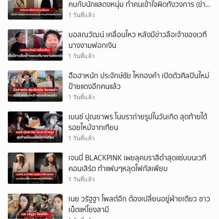
คบกับนักแสดงหนุ่ม ทำคนเข้าใจผิดทั้งวงการ (ข่าว
ต่างประเทศ)
1 วันที่แล้ว
บอสณวัฒน์ เคลื่อนไหว หลังมีข่าวลือเจ้าของเวที
นางงามฟอกเงิน
1 วันที่แล้ว
ฮือฮาหนัก ประจักษ์ชัย ไหทองคำ เปิดตัวศิลปินใหม่
ป้ายแดงอีกคนแล้ว
1 วันที่แล้ว
เบนซ์ ปุณยาพร โนบราถ่ายรูปในวันเกิด สุดท้ายได้
รอยไหม้จากเทียน
1 วันที่แล้ว
เจนนี่ BLACKPINK เผยลุคบราสีดำสุดแซ่บบนเวที
คอนเสิร์ต ทำแฟนๆหลุดโฟกัสเพียบ
1 วันที่แล้ว
เนย วรัฐฐา โพสต์อีก ต้องเปลี่ยนอยู่ฝ่ายเดียว ชาว
เน็ตแห่โยงสามี