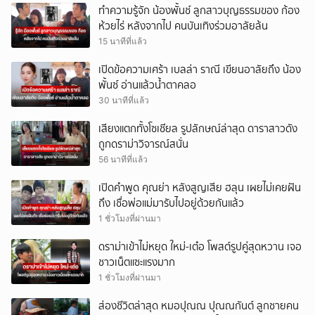
ทำความรู้จัก น้องพั้นช์ ลูกสาวบุญธรรมของ ก้อง
ห้วยไร่ หลังจากไป คนบันเทิงร่วมอาลัยล้น
15 นาทีที่แล้ว
เปิดข้อความเศร้า เบลล่า ราณี เขียนอาลัยถึง น้อง
พั้นซ์ อ่านแล้วน้ำตาคลอ
30 นาทีที่แล้ว
เสียงแตกทั้งโซเชียล รูปลักษณ์ล่าสุด ดาราสาวดัง
ถูกดราม่าวิจารณ์สนั่น
56 นาทีที่แล้ว
เปิดคำพูด คุณย่า หลังสูญเสีย ฮลุน เผยไม่เคยฝัน
ถึง เชื่อพ่อแม่มารับไปอยู่ด้วยกันแล้ว
1 ชั่วโมงที่ผ่านมา
ดราม่าเข้าไม่หยุด ใหม่-เต๋อ โพสต์รูปคู่สุดหวาน เจอ
ชาวเน็ตแซะแรงมาก
1 ชั่วโมงที่ผ่านมา
ส่องชีวิตล่าสุด หมอปุณณ ปุณณกันต์ ลูกชายคน