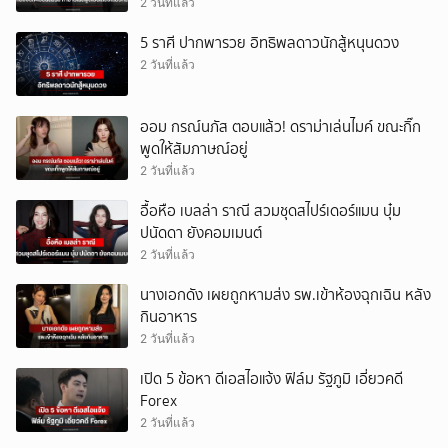
(ตปท.)
2 วันที่แล้ว
5 ราศี ปากพารวย อิทธิพลดาวนักสู้หนุนดวง
2 วันที่แล้ว
ออม กรณ์นภัส ตอบแล้ว! ดราม่าเล่นไมค์ ขณะกิ๊ก
พูดให้สัมภาษณ์อยู่
2 วันที่แล้ว
อื้อหือ เบลล่า ราณี สวมชุดสไปร์เดอร์แมน บุ๋ม
ปนัดดา ยังคอมเมนต์
2 วันที่แล้ว
นางเอกดัง เผยถูกหามส่ง รพ.เข้าห้องฉุกเฉิน หลัง
กินอาหาร
2 วันที่แล้ว
เปิด 5 ข้อหา ดีเอสไอแจ้ง ฟิล์ม รัฐภูมิ เอี่ยวคดี
Forex
2 วันที่แล้ว