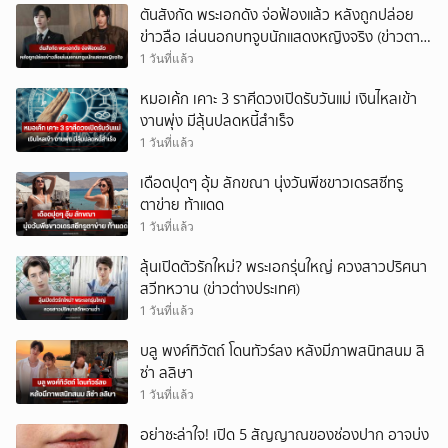
ตันสังกัด พระเอกดัง จ่อฟ้องแล้ว หลังถูกปล่อย
ยกเลิก
ข่าวลือ เล่นนอกบทจูบนักแสดงหญิงจริง (ข่าวตาง
ประเทศ)
1 วันที่แล้ว
หมอเค้ก เคาะ 3 ราศีดวงเปิดรับวันแม่ เงินไหลเข้า
งานพุ่ง มีลุ้นปลดหนี้สำเร็จ
1 วันที่แล้ว
เดือดปุดๆ อุ้ม ลักขณา นุ่งวันพีชขาวเดรสซีทรู
ตาข่าย ท้าแดด
1 วันที่แล้ว
ลุ้นเปิดตัวรักใหม่? พระเอกรุ่นใหญ่ ควงสาวปริศนา
สวีทหวาน (ข่าวต่างประเทศ)
1 วันที่แล้ว
บลู พงศ์ทิวัตถ์ โดนทัวร์ลง หลังมีภาพสนิทสนม ลิ
ซ่า ลลิษา
1 วันที่แล้ว
อย่าชะล่าใจ! เปิด 5 สัญญาณของช่องปาก อาจบ่ง