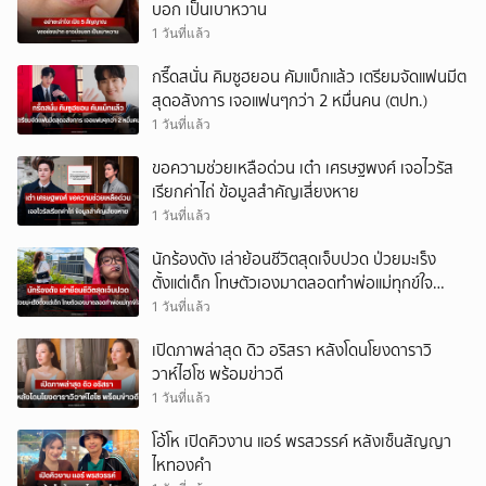
บอก เป็นเบาหวาน
1 วันที่แล้ว
กรี๊ดสนั่น คิมซูฮยอน คัมแบ็กแล้ว เตรียมจัดแฟนมีต
สุดอลังการ เจอแฟนๆกว่า 2 หมื่นคน (ตปท.)
1 วันที่แล้ว
ขอความช่วยเหลือด่วน เต๋า เศรษฐพงศ์ เจอไวรัส
เรียกค่าไถ่ ข้อมูลสำคัญเสี่ยงหาย
1 วันที่แล้ว
นักร้องดัง เล่าย้อนชีวิตสุดเจ็บปวด ป่วยมะเร็ง
ตั้งแต่เด็ก โทษตัวเองมาตลอดทำพ่อแม่ทุกข์ใจ
(ตปท.)
1 วันที่แล้ว
เปิดภาพล่าสุด ดิว อริสรา หลังโดนโยงดาราวิ
วาห์ไฮโซ พร้อมข่าวดี
1 วันที่แล้ว
โอ้โห เปิดคิวงาน แอร์ พรสวรรค์ หลังเซ็นสัญญา
ไหทองคำ