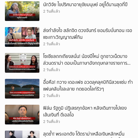
นักวิจัย ไขปริศนาอายุขัยมนุษย์ อยู่ได้นานสุดกี่ปี
2 วันที่แล้ว
ส่งกำลังใจ สลักจิต ดวงจันทร์ ยอมรับบั่นทอน เจอ
แซะเกาะวิญญาณพี่กิน
2 วันที่แล้ว
โซเชียลถกเถียงสนั่น! น้องปีใหม่ ถูกชาวเน็ตบาง
ส่วนดราม่า ตอบเป็นภาษาอังกฤษกลางรายการ
แฟนๆแห่ปกป้อง
2 วันที่แล้ว
อื้อหือ! กวาง เดอะเฟซ อวดลุคลุคบิกินีสวยแซ่บ ทำ
แฟนคลับใจละลาย กดยอดไลก์รัวๆ
2 วันที่แล้ว
ฟิล์ม รัฐภูมิ ปฏิเสธทุกข้อหา หลังเดินทางไปแจง
เส้นเงินที่ ดีเอสไอ
2 วันที่แล้ว
สุดซ้ำ! พระเอกดัง โต้ดราม่าเหลือเงินหลักหมื่น