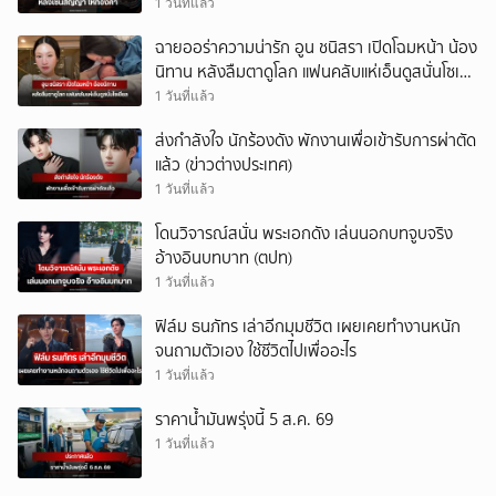
1 วันที่แล้ว
ฉายออร่าความน่ารัก อูน ชนิสรา เปิดโฉมหน้า น้อง
นิทาน หลังลืมตาดูโลก แฟนคลับแห่เอ็นดูสนั่นโซเชีย
ล
1 วันที่แล้ว
ส่งกำลังใจ นักร้องดัง พักงานเพื่อเข้ารับการผ่าตัด
แล้ว (ข่าวต่างประเทศ)
1 วันที่แล้ว
โดนวิจารณ์สนั่น พระเอกดัง เล่นนอกบทจูบจริง
อ้างอินบทบาท (ตปท)
1 วันที่แล้ว
ฟิล์ม ธนภัทร เล่าอีกมุมชีวิต เผยเคยทำงานหนัก
จนถามตัวเอง ใช้ชีวิตไปเพื่ออะไร
1 วันที่แล้ว
ราคาน้ำมันพรุ่งนี้ 5 ส.ค. 69
1 วันที่แล้ว