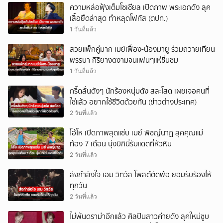
ความหล่อฟุ้งเต็มโซเชียล เปิดภาพ พระเอกดัง ลุค
เสื้อยืดล่าสุด ทำหลุดโฟกัส (ตปท.)
1 วันที่แล้ว
สวยแพ็กคู่มาก เมย์เฟื่อง-น้องมายู ร่วมถวายเทียน
พรรษา กิริยางดงามจนแฟนๆแห่ชื่นชม
1 วันที่แล้ว
กรี๊ดลั่นดังๆ นักร้องหนุ่มดัง สละโสด เผยเจอคนที่
ใช่แล้ว อยากใช้ชีวิตด้วยกัน (ข่าวต่างประเทศ)
2 วันที่แล้ว
โอ้โห เปิดภาพสุดแซ่บ เมย์ พิชญ์นาฏ ลุคคุณแม่
ท้อง 7 เดือน นุ่งบิกินี่รับแดดที่หัวหิน
2 วันที่แล้ว
ส่งกำลังใจ เอม วิทวัส โพสต์ตัดพ้อ ยอมรับร้องไห้
ทุกวัน
2 วันที่แล้ว
ไม่พ้นดราม่าอีกแล้ว ศิลปินสาวค่ายดัง ลุคใหม่ซูบ