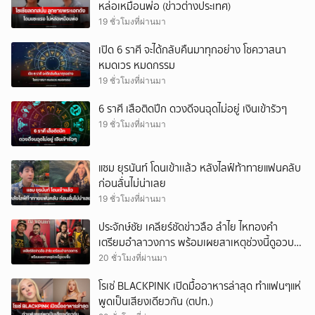
หล่อเหมือนพ่อ (ข่าวต่างประเทศ)
19 ชั่วโมงที่ผ่านมา
เปิด 6 ราศี จะได้กลับคืนมาทุกอย่าง โชควาสนา
หมดเวร หมดกรรม
19 ชั่วโมงที่ผ่านมา
6 ราศี เสือติดปีก ดวงดีจนฉุดไม่อยู่ เงินเข้ารัวๆ
19 ชั่วโมงที่ผ่านมา
แซม ยุรนันท์ โดนเข้าเเล้ว หลังไลฟ์ท้าทายแฟนคลับ
ก่อนลั่นไม่น่าเลย
19 ชั่วโมงที่ผ่านมา
ประจักษ์ชัย เคลียร์ชัดข่าวลือ ลำไย ไหทองคำ
เตรียมอำลาวงการ พร้อมเผยสาเหตุช่วงนี้ดูอวบ
ขึ้น
20 ชั่วโมงที่ผ่านมา
โรเซ่ BLACKPINK เปิดมื้ออาหารล่าสุด ทำแฟนๆแห่
พูดเป็นเสียงเดียวกัน (ตปท.)