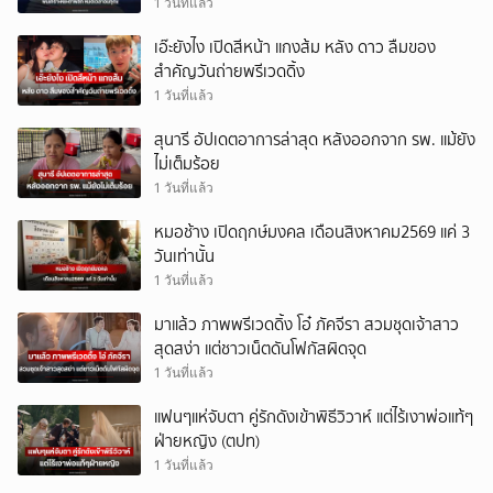
1 วันที่แล้ว
เอ๊ะยังไง เปิดสีหน้า แกงส้ม หลัง ดาว ลืมของ
สำคัญวันถ่ายพรีเวดดิ้ง
1 วันที่แล้ว
สุนารี อัปเดตอาการล่าสุด หลังออกจาก รพ. แม้ยัง
ไม่เต็มร้อย
1 วันที่แล้ว
หมอช้าง เปิดฤกษ์มงคล เดือนสิงหาคม2569 แค่ 3
วันเท่านั้น
1 วันที่แล้ว
มาแล้ว ภาพพรีเวดดิ้ง โอ๋ ภัคจีรา สวมชุดเจ้าสาว
สุดสง่า แต่ชาวเน็ตดันโฟกัสผิดจุด
1 วันที่แล้ว
แฟนๆแห่จับตา คู่รักดังเข้าพิธีวิวาห์ แต่ไร้เงาพ่อแท้ๆ
ฝ่ายหญิง (ตปท)
1 วันที่แล้ว