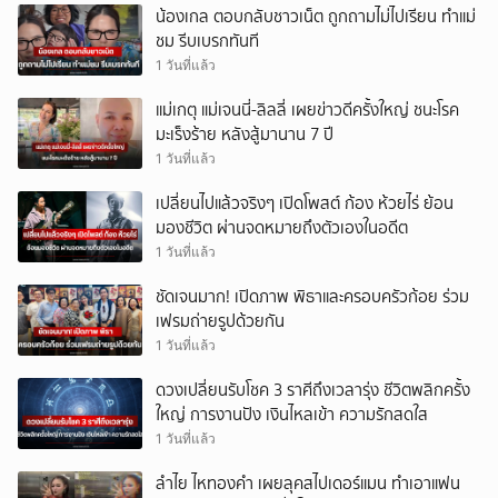
น้องเกล ตอบกลับชาวเน็ต ถูกถามไม่ไปเรียน ทำแม่
ชม รีบเบรกทันที
1 วันที่แล้ว
แม่เกตุ แม่เจนนี่-ลิลลี่ เผยข่าวดีครั้งใหญ่ ชนะโรค
มะเร็งร้าย หลังสู้มานาน 7 ปี
1 วันที่แล้ว
เปลี่ยนไปแล้วจริงๆ เปิดโพสต์ ก้อง ห้วยไร่ ย้อน
มองชีวิต ผ่านจดหมายถึงตัวเองในอดีต
1 วันที่แล้ว
ชัดเจนมาก! เปิดภาพ พิธาและครอบครัวก้อย ร่วม
เฟรมถ่ายรูปด้วยกัน
1 วันที่แล้ว
ดวงเปลี่ยนรับโชค 3 ราศีถึงเวลารุ่ง ชีวิตพลิกครั้ง
ใหญ่ การงานปัง เงินไหลเข้า ความรักสดใส
1 วันที่แล้ว
ลำไย ไหทองคำ เผยลุคสไปเดอร์แมน ทำเอาแฟน