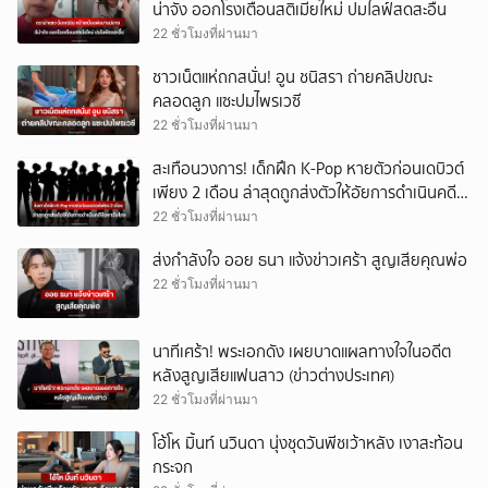
น่าจัง ออกโรงเตือนสติเมียใหม่ ปมไลฟ์สดสะอื้น
22 ชั่วโมงที่ผ่านมา
ชาวเน็ตแห่ถกสนั่น! อูน ชนิสรา ถ่ายคลิปขณะ
คลอดลูก แซะปมไพรเวซี
22 ชั่วโมงที่ผ่านมา
สะเทือนวงการ! เด็กฝึก K-Pop หายตัวก่อนเดบิวต์
เพียง 2 เดือน ล่าสุดถูกส่งตัวให้อัยการดำเนินคดี
ข้อหาฉ้อโกง
22 ชั่วโมงที่ผ่านมา
ส่งกำลังใจ ออย ธนา แจ้งข่าวเศร้า สูญเสียคุณพ่อ
22 ชั่วโมงที่ผ่านมา
นาทีเศร้า! พระเอกดัง เผยบาดแผลทางใจในอดีต
หลังสูญเสียแฟนสาว (ข่าวต่างประเทศ)
22 ชั่วโมงที่ผ่านมา
โอ้โห มิ้นท์ นวินดา นุ่งชุดวันพีชเว้าหลัง เงาสะท้อน
กระจก