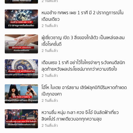
2 วันที่แล้ว
หมอช้าง ทศพร เผย 1 ราศี มี 2 ปรากฏการณ์ใน
เดือนเดียว
2 วันที่แล้ว
ผู้เชี่ยวชาญ เปิด 3 สิ่งของใกล้ตัว เป็นแหล่งสะสม
เชื้อโรคชั้นดี
2 วันที่แล้ว
เตือนแรง 1 ราศี อย่าไว้ใจใครง่ายๆ ระวังคนตีสนิท
สุดท้ายหวังผลประโยชน์มากกว่าความจริงใจ
2 วันที่แล้ว
โอ้โห ใบเตย อาร์สยาม เสิร์ฟลุคบิกินีริมหาดท้าแดด
เป๊ะทุกองศา
2 วันที่แล้ว
หวานชื่น หนุ่ม กะลา ควง จ๊ะโอ๋ บินลัดฟ้าเที่ยว
สิงคโปร์ ภาพเดียวบอกทุกความสุข
2 วันที่แล้ว