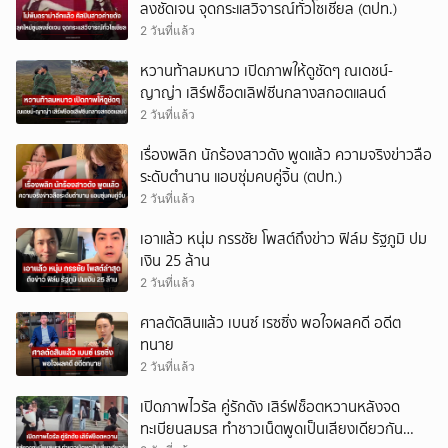
ลงชัดเจน จุดกระแสวิจารณ์ทั่วโซเชียล (ตปท.)
2 วันที่แล้ว
หวานท้าลมหนาว เปิดภาพให้ดูชัดๆ ณเดชน์-
ญาญ่า เสิร์ฟช็อตเลิฟซีนกลางสกอตแลนด์
2 วันที่แล้ว
เรื่องพลิก นักร้องสาวดัง พูดแล้ว ความจริงข่าวลือ
ระดับตำนาน แอบซุ่มคบคู่จิ้น (ตปท.)
2 วันที่แล้ว
เอาแล้ว หนุ่ม กรรชัย โพสต์ถึงข่าว ฟิล์ม รัฐภูมิ ปม
เงิน 25 ล้าน
2 วันที่แล้ว
ศาลตัดสินแล้ว เบนซ์ เรซซิ่ง พอใจผลคดี อดีต
ทนาย
2 วันที่แล้ว
เปิดภาพไวรัล คู่รักดัง เสิร์ฟช็อตหวานหลังจด
ทะเบียนสมรส ทำชาวเน็ตพูดเป็นเสียงเดียวกัน