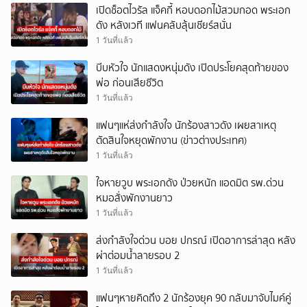
เปิดช็อตไวรัล แจ็คกี้ หอบดอกไม้สวมกอด พระเอก
ดัง หลังเวที แฟนคลับลุ้นเชียร์สนั่น
1 วันที่แล้ว
บีบหัวใจ นักแสดงหนุ่มดัง เปิดประโยคสุดท้ายของ
พ่อ ก่อนเสียชีวิต
1 วันที่แล้ว
แฟนๆแห่ส่งกำลังใจ นักร้องสาวดัง เผยสาเหตุ
ตัดสินใจหยุดพักงาน (ข่าวต่างประเทศ)
1 วันที่แล้ว
ใจหายวูบ พระเอกดัง ป่วยหนัก แอดมิต รพ.ด่วน
หมอสั่งพักงานยาว
1 วันที่แล้ว
ส่งกำลังใจด่วน บอย ปกรณ์ เปิดอาการล่าสุด หลัง
ผ่าต่อมน้ำลายรอบ 2
1 วันที่แล้ว
แฟนๆหายคิดถึง 2 นักร้องยุค 90 กลับมาจับไมค์คู่