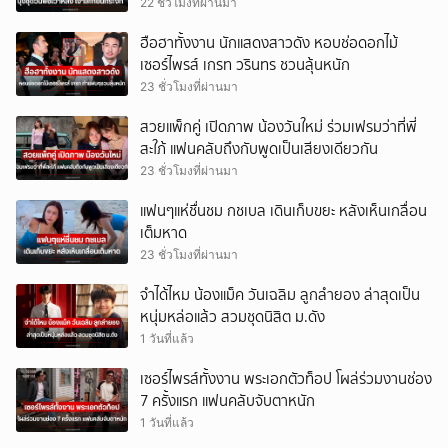
22 ชั่วโมงที่ผ่านมา
ฮือฮาทั้งงาน นักแสดงสาวดัง หอบช่อดอกไม้
เซอร์ไพรส์ เกรท วรินทร ชวนลุ้นหนัก
23 ชั่วโมงที่ผ่านมา
สวยแพ็กคู่ เปิดภาพ น้องวันใหม่ ร่วมเฟรมว่าที่พี่
สะใภ้ แฟนคลับถึงกับพูดเป็นเสียงเดียวกัน
23 ชั่วโมงที่ผ่านมา
แฟนๆแห่ชื่นชม กชเบล เดินเก็บขยะ หลังเห็นเกลื่อน
เต็มหาด
23 ชั่วโมงที่ผ่านมา
จำได้ไหม น้องแม็ค วันเฉลิม ลูกลำยอง ล่าสุดเป็น
หนุ่มหล่อแล้ว สวมชุดนิสิต ม.ดัง
1 วันที่แล้ว
เซอร์ไพรส์ทั้งงาน พระเอกตัวท็อป โผล่ร่วมงานช่อง
7 ครั้งแรก แฟนคลับจับตาหนัก
1 วันที่แล้ว