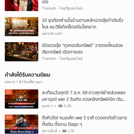
เฮง
Thairath - ไทยรัฐออนไลน์
10 จุดต้องห้ามในบ้านตามหลักฮวงจุ้ยทำเงินรั่ว
ไหล แนะวิธีแก้เคล็ดเสริมโชคลาภ
sanook.com
เปิดฮวงจุ้ย "ถุงทองรับทรัพย์" วางตรงไหนช่วย
เรียกทรัพย์ เปิดทางเฮง
Thairath - ไทยรัฐออนไลน์
กำลังได้รับความนิยม
ผลจาก 1 ชั่วโมงที่ผ่านมา
สะเทือนวันศุกร์! 7 ส.ค. 69 ดาวศุกร์ย้ายส่องแสง
01
มหาอุจจ์ เผย 3 วันเกิด ดวงคลังทรัพย์เปิด เงิน
ก้อนโตทะลักเข้ากระเป๋ารับสุดสัปดาห์!
มุมข่าว
•
4.2K
ถึงคิวปัง! หมอเค้ก เผย 5 ราศี ดวงตกถังข้าวสาร
02
ทั้งเงิน ทั้งงาน ปังสุด ๆ
สยามนิวส์
•
1.7K