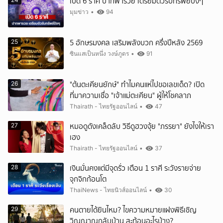
เปิด 6 ราศี ปากพารวย เตรียมตัวรับทรัพย์ปังๆ
มุมข่าว
•
94
5 อักษรมงคล เสริมพลังบวก ครึ่งปีหลัง 2569
25
ซินแสเป็นหนึ่ง วงษ์ภูดร
•
91
"ต้นตะเคียนยักษ์" ทำไมคนแห่ไปขอเลขเด็ด? เปิด
26
ที่มาความเชื่อ "เจ้าแม่ตะเคียน" ผู้ให้โชคลาภ
Thairath - ไทยรัฐออนไลน์
•
47
หมอดูดังเคล็ดลับ วิธีดูฮวงจุ้ย "ภรรยา" ยังไงให้เรา
27
เฮง
Thairath - ไทยรัฐออนไลน์
•
37
เงินมั่นคงแต่มีจุดรั่ว เตือน 1 ราศี ระวังรายจ่าย
28
จุกจิกก้อนโต
ThaiNews - ไทยนิวส์ออนไลน์
•
30
คนตายได้ยินไหม? ไขความหมายแฝงพิธีเชิญ
29
วิญญาณกลับบ้าน สะท้อนอะไรบ้าง?