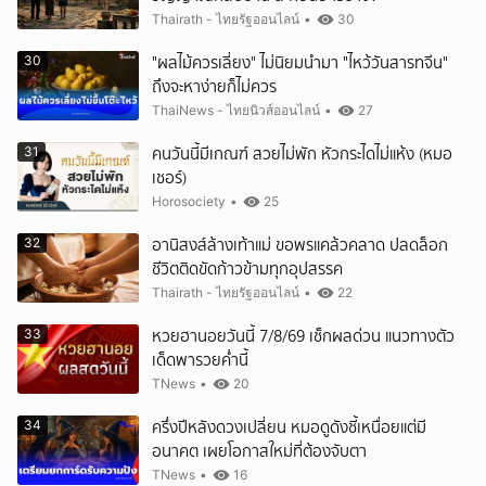
Thairath - ไทยรัฐออนไลน์
•
30
"ผลไม้ควรเลี่ยง" ไม่นิยมนำมา "ไหว้วันสารทจีน"
30
ถึงจะหาง่ายก็ไม่ควร
ThaiNews - ไทยนิวส์ออนไลน์
•
27
คนวันนี้มีเกณฑ์ สวยไม่พัก หัวกระไดไม่แห้ง (หมอ
31
เชอร์)
Horosociety
•
25
อานิสงส์ล้างเท้าแม่ ขอพรแคล้วคลาด ปลดล็อก
32
ชีวิตติดขัดก้าวข้ามทุกอุปสรรค
Thairath - ไทยรัฐออนไลน์
•
22
หวยฮานอยวันนี้ 7/8/69 เช็กผลด่วน แนวทางตัว
33
เด็ดพารวยค่ำนี้
TNews
•
20
ครึ่งปีหลังดวงเปลี่ยน หมอดูดังชี้เหนื่อยแต่มี
34
อนาคต เผยโอกาสใหม่ที่ต้องจับตา
TNews
•
16