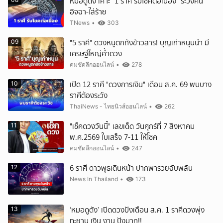
หมอดูดัง เคาะ "1 ราศี รับโชคต่อเนื่อง" ระวังคน
อิจฉา-ใส่ร้าย
TNews
•
303
"5 ราศี" ดวงหนูตกถังข้าวสาร! บุญเก่าหนุนนำ มี
09
เศรษฐีใหญ่ค้ำดวง
คมชัดลึกออนไลน์
•
278
เปิด 12 ราศี "ดวงการเงิน" เดือน ส.ค. 69 พบบาง
10
ราศีต้องระวัง
ThaiNews - ไทยนิวส์ออนไลน์
•
262
"เช็คดวงวันนี้" เลขเด็ด วันศุกร์ที่ 7 สิงหาคม
11
พ.ศ.2569 ใบเสร็จ 7-11 ให้โชค
คมชัดลึกออนไลน์
•
247
6 ราศี ดาวพุธเดินหน้า ปากพารวยฉับพลัน
12
News In Thailand
•
173
‘หมอดูดัง’ เปิดดวงปังเดือน ส.ค. 1 ราศีดวงพุ่ง
13
ทะยาน เงิน งาน ปังมาก!!