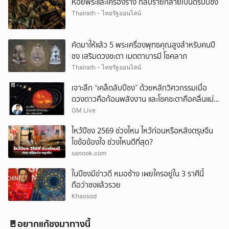
ห้อยพระและเครื่องราง กลับร้ายกลายเป็นดีรับปีชง
Thairath - ไทยรัฐออนไลน์
คัดมาให้แล้ว 5 พระเครื่องพุทธคุณสูงสำหรับคนปี
ชง เสริมดวงชะตา เมตตาบารมี โชคลาภ
Thairath - ไทยรัฐออนไลน์
เจาะลึก “เคล็ดลับปีชง” ด้วยหลักวิศวกรรมเมื่อ
ดวงดาวคือก้อนพลังงาน และโชคชะตาคือคลื่นแม่
เหล็ก
GM Live
ไหว้ปีชง 2569 ช่วงไหน ไหว้ก่อนหรือหลังตรุษจีน
ไขข้อข้องใจ ช่วงไหนดีที่สุด?
sanook.com
ในปีชงมีข่าวดี หมอช้าง เผยใครอยู่ใน 3 ราศีนี้
ถือว่าชงแล้วรวย
Khaosod
🚪อยากแก้ชงมาทางนี้