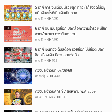
5 ราศี การเงินเดือนนี้รวยสุด ทำอะไรก็รุ่งฉุดไม่อยู่
03
หยิบจับอะไรก็เป็นเงินเป็นทอง
ดวง D
•
1.3K
6 ราศี ฝันแม่นสุดช็อก ปลดล็อกความร่ำรวย มีโชค
04
ลาภเข้ามาหา ดวงฝันพารวย
ยกเลิก
ดวง D
•
1.0K
6 ราศี เงินทองเต็มสต็อก รวยช็อกไม่มีช็อต ปลด
05
ล็อกเรื่องเงิน มีลาภลอยจ่อคิว
ดวง D
•
529
ดวงประจำวันที่ 07/08/69
06
สยามรัฐ
•
443
ดวงประจำวันศุกร์ที่ 7 สิงหาคม พ.ศ.2569
07
AEC10NEWs
•
348
08