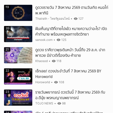
ดูดวงรายวัน 7 สิงหาคม 2569 ตามวันเกิด หมอไก่
19
พ.พาทินี
Thairath - ไทยรัฐออนไลน์
•
127
ฝันเห็นญาติที่ตายไปแล้ว หมายความว่าอะไร? เปิด
20
คำทำนาย พร้อมเหตุผลทางจิตวิทยา
sanook.com
•
125
ดูดวง ราศีดาวพุธเดินหน้า วันนี้ถึง 29 ส.ค. ปาก
21
พารวย มีข่าวดีเรื่องเงิน-ค้าขาย
Khaosod
•
118
เช็กเลย! ดวงประจำวันที่ 7 สิงหาคม 2569 BY
22
Horoworld
Horoworld
•
108
รายวันพยากรณ์ ดวงวันนี้ 7 สิงหาคม 2569 กับ
23
อ.ดีนุ้ย พรหมญาณพยากรณ์
TOJO NEWS
•
98
24