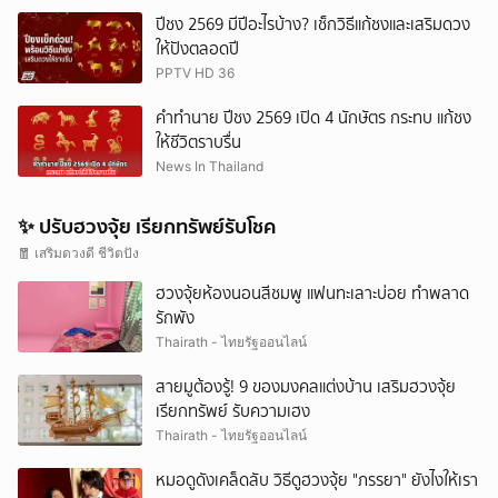
ปีชง 2569 มีปีอะไรบ้าง? เช็กวิธีแก้ชงและเสริมดวง
ให้ปังตลอดปี
PPTV HD 36
คำทำนาย ปีชง 2569 เปิด 4 นักษัตร กระทบ แก้ชง
ให้ชีวิตราบรื่น
News In Thailand
✨ ปรับฮวงจุ้ย เรียกทรัพย์รับโชค
🧧 เสริมดวงดี ชีวิตปัง
ฮวงจุ้ยห้องนอนสีชมพู แฟนทะเลาะบ่อย ทำพลาด
รักพัง
Thairath - ไทยรัฐออนไลน์
สายมูต้องรู้! 9 ของมงคลแต่งบ้าน เสริมฮวงจุ้ย
เรียกทรัพย์ รับความเฮง
Thairath - ไทยรัฐออนไลน์
หมอดูดังเคล็ดลับ วิธีดูฮวงจุ้ย "ภรรยา" ยังไงให้เรา