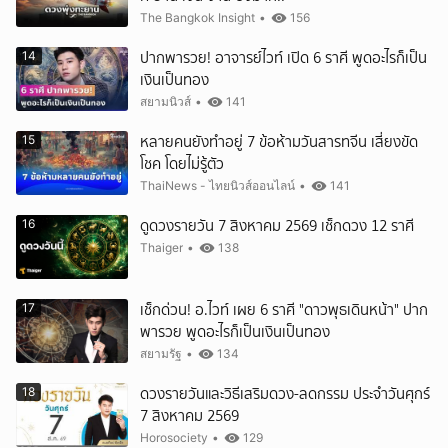
The Bangkok Insight
•
156
ปากพารวย! อาจารย์ไวท์ เปิด 6 ราศี พูดอะไรก็เป็น
14
เงินเป็นทอง
สยามนิวส์
•
141
หลายคนยังทำอยู่ 7 ข้อห้ามวันสารทจีน เสี่ยงขัด
15
โชค โดยไม่รู้ตัว
ThaiNews - ไทยนิวส์ออนไลน์
•
141
ดูดวงรายวัน 7 สิงหาคม 2569 เช็กดวง 12 ราศี
16
Thaiger
•
138
เช็กด่วน! อ.ไวท์ เผย 6 ราศี "ดาวพุธเดินหน้า" ปาก
17
พารวย พูดอะไรก็เป็นเงินเป็นทอง
สยามรัฐ
•
134
ดวงรายวันและวิธีเสริมดวง-ลดกรรม ประจำวันศุกร์
18
7 สิงหาคม 2569
Horosociety
•
129