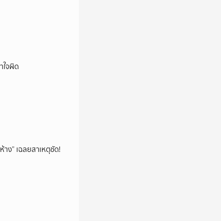
าใจผิด
ห้าง” เฉลยสาเหตุชัด!