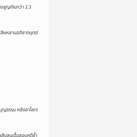
ายสูญเงินกว่า 2.3
ูญเสียหลานอภิชาตบุตร!
ลูกบุญธรรม หลังลาโลก!
สับสนเอื้อสอบคดีซ้ำ