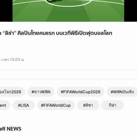
“ลิซ่า” ศิลปินไทยคนแรก บนเวทีพิธีเปิดฟุตบอลโลก
ย. เวลา 13.03 น.
บอลโลก2026
#ข่าวWRN
#FIFAWorldCup2026
#WRNบันเทิง
ent
#LISA
#FIFAWorldCup
#ลิซ่า
กีฬา
WeR NEWS