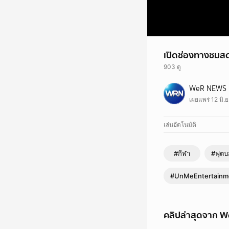
เปิดช่องทางชมสด 
903 ดู
WeR NEWS
เผยแพร่ 12 มิ.
เล่นอัตโนมัติ
#กีฬา
#ฟุต
#UnMeEntertainm
คลิปล่าสุดจาก 