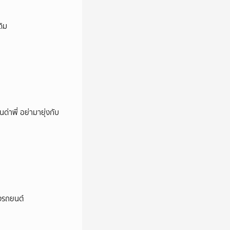
ดิม
นด่าพี่ อย่ามายุ่งกับ
างรถยนต์