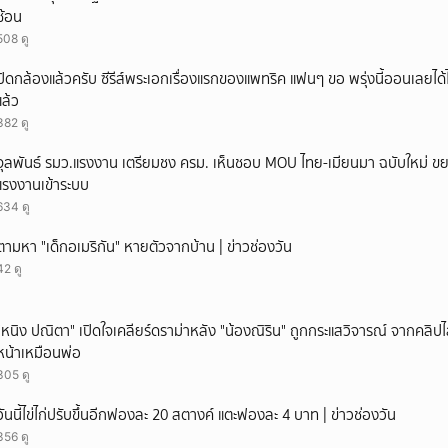
ซ้อน
508 ดู
ปิดกล้องแล้วครับ ซีรีส์พระเอกเรื่องแรกของแพทริค แฟนๆ ขอ พรุ่งนี้ออนเลยได้ไ
แล้ว
382 ดู
จุลพันธ์ รมว.แรงงาน เตรียมชง ครม. เห็นชอบ MOU ไทย-เมียนมา ฉบับใหม่ ขย
แรงงานเข้าระบบ
634 ดู
ตามหา "เด็กอเมริกัน" หายตัวจากบ้าน | ข่าวช่องวัน
42 ดู
"หนิง ปณิตา" เปิดใจเคลียร์ดราม่าหลัง "น้องณิริน" ถูกกระแสวิจารณ์ จากคลิ
หน้าเหมือนพ่อ
305 ดู
วันนี้ไข่ไก่ปรับขึ้นอีกฟองละ 20 สตางค์ แตะฟองละ 4 บาท | ข่าวช่องวัน
356 ดู