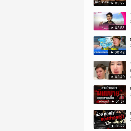
03:27
02:53
00:42
02:49
01:57
01:22