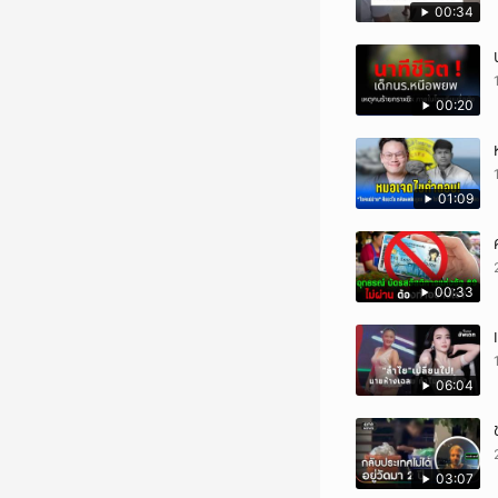
00:34
00:20
01:09
00:33
06:04
03:07