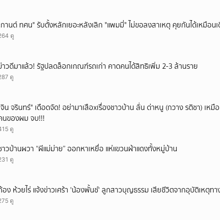
"กานต์ ทศน" รับตั้งหลักเยอะหลังเลิก "แพมมี่" ไม่ขอลงสาเหตุ คุยกันได้เหมือนเ
264 ดู
ข่าวดีมาแล้ว! รัฐปลดล็อกเกณฑ์รถเก่า คาดคนได้สิทธิเพิ่ม 2-3 ล้านราย
287 ดู
ั่"จิน จรินทร์" เดือดจัด! อย่ามาเสือxเรื่องชาวบ้าน ลั่น ด่าหนู (กวาง รติชา) เหมือ
คนของผม จบ!!!
415 ดู
ชาวบ้านผวา “ผีแม่ม่าย” ออกหาเหยื่อ แห่แขวนผ้าแดงทั้งหมู่บ้าน
231 ดู
ก้อง ห้วยไร่ แจ้งข่าวเศร้า 'น้องพั้นช์' ลูกสาวบุญธรรม เสียชีวิตจากอุบัติเหตุท
275 ดู