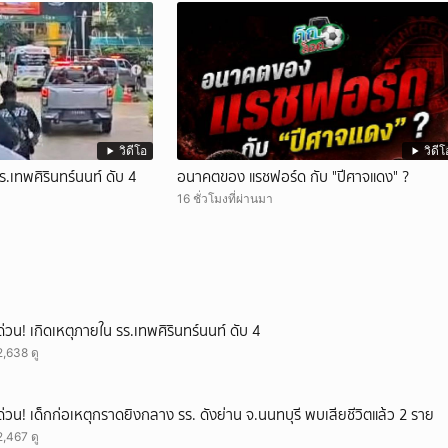
วิดีโอ
วิดีโ
ร.เทพศิรินทร์นนท์ ดับ 4
อนาคตของ แรชฟอร์ด กับ "ปีศาจแดง" ?
16 ชั่วโมงที่ผ่านมา
ด่วน! เกิดเหตุภายใน รร.เทพศิรินทร์นนท์ ดับ 4
2,638 ดู
ด่วน! เด็กก่อเหตุกราดยิงกลาง รร. ดังย่าน จ.นนทบุรี พบเสียชีวิตแล้ว 2 ราย
2,467 ดู