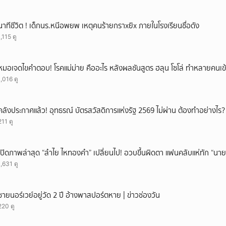
นาทีชีวิต ! เด็กนร.หนีอพยพ เหตุคนร้ายกราxยิx ภายในโรงเรียนชื่อดัง
1,115 ดู
หมอเจดไขคำตอบ! โรคแม่ม่าย คืออะไร หลังผลชันสูตร ฮลุน โซโล่ ทำหลายคนเข้
1,016 ดู
คลังประกาศแล้ว! อุทธรณ์ บัตรสวัสดิการแห่งรัฐ 2569 ไม่ผ่าน ต้องทำอย่างไร?
211 ดู
เปิดภาพล่าสุด “ลำไย ไหทองคำ” เปลี่ยนไป! อวบขึ้นผิดตา แฟนคลับแห่ทัก “นาย
1,631 ดู
ชายนอร์เวย์อยู่วัด 2 ปี อ้างพาสปอร์ตหาย | ข่าวช่องวัน
220 ดู