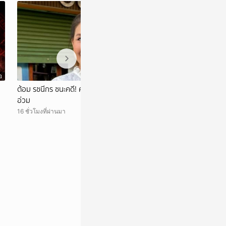
อ
วิดีโอ
ต้อม รชนีกร ชนะคดี! ศาลสั่ง "เลอลักษณ์" ชดใช้
6 อารมณ์? กับนักแ
อ่วม
17 ชั่วโมงที่ผ่านมา
16 ชั่วโมงที่ผ่านมา