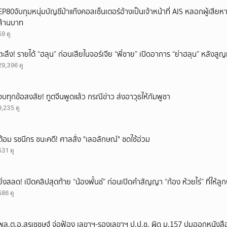
ยกเลิก
EP80จับกุมหนุ่มบัญชีม้าแก๊งคอลเซ็นเตอร์อ้างเป็นเจ้าหน้าที่ AIS หลอกผู้เสียห
ล้านบาท
59 ดู
ตะลึง! รายได้ “ฮลุน” ก่อนเสียในจอร์เจีย “พี่ชาย” เปิดอาการ “ย่าฮลุน” หลังส
29,396 ดู
จบทุกข้อสงสัย! ทูตจีนพูดแล้ว กรณีข่าว ส่งอาวุธให้กัมพูชา
9,235 ดู
ต้อม รชนีกร ชนะคดี! ศาลสั่ง "เลอลักษณ์" ชดใช้อ่วม
531 ดู
ยิ่งสลด! เปิดคลิปสุดท้าย “น้องพั้นช์” ก่อนเปิดคำสัญญา “ก้อง ห้วยไร่” ที่ให้
586 ดู
พล.ต.อ.สุรเชชษฐ์ จ่อฟ้อง เลขาฯ-รองเลขาฯ ป.ป.ช. ผิด ม.157 ปมออกหนังสือ