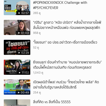
#POPKNOCKKNOCK Challenge with
ยกเลิก
#PSYCHICFEVER
02:57
265 ดู
"ณิริน" ลูกสาว "หนิง ปณิตา" หลั่งน้ำตากลางไลฟ์
ลั่นไม่อยากหน้าเหมือนพ่อ ก่อนเผยเหตุผลสุดพีก
01:03
958 ดู
"ไชยชนก" ขอ ปชช.อย่าวิตก-เชื่อการเมืองเอี่ยว
52 ดู
02:29
ยิ่งขนลุก! ย้อนคำทำนาย “หมอปลายพรายกระซิบ”
เตือนไฟไหม้สถานบันเทิง ก่อนเกิดเหตุสลด!
11:02
1,043 ดู
เปิดผลนิด้าโพล! คนร่วม "ไทยช่วยไทย พลัส" คิด
อย่างไรกับรัฐบาลหลังได้รับสิทธิ์
00:49
254 ดู
สิ่งที่คิด vs สิ่งที่เป็น 55555