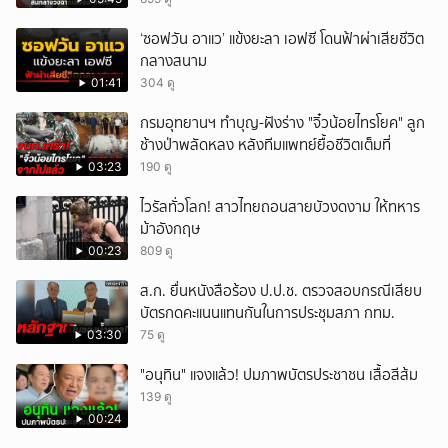
‘ซอฟวัน อาแว’ แข้งยะลา เอฟซี โดนฟ้าผ่าเสียชีวิต
กลางสนาม
01:41
304 ดู
กรมอุทยานฯ ทำบุญ-ฝังร่าง "จิ๋วน้อยไทรโยค" ลูก
ช้างป่าพลัดหลง หลังทีมแพทย์ยื้อชีวิตเต็มที่
03:23
190 ดู
ไวรัลทั่วโลก! สาวไทยถอนสายบัวงดงาม ให้ทหาร
ม้าอังกฤษ
00:23
809 ดู
ส.ก. ยื่นหนังสือร้อง ป.ป.ช. ตรวจสอบกรณีเสียบ
บัตรกดคะแนนแทนกันในการประชุมสภา กทม.
03:30
75 ดู
"อนุทิน" แจงแล้ว! ปมภาพบัตรประชาชน เสื้อสีส้ม
139 ดู
00:24