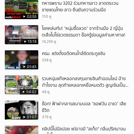
ทหารพราน 3202 ร่วมทหารลาว ลาดตระเวน
ชายแดนไทย-ลาว ยืนยันความร่วมมือ
02:55
153 ดู
โชคหล่นทับ! “หนุ่มซื้อลวด” จากร้านมือ 2 ญี่ปุ่น
ตะลึงไม่ใช่ลวดธรรมดา ช็อครู้ซ่อนมูลค่ามหาศาล!
15:18
16,256 ดู
ครม. แต่งตั้งอดีตคนใกล้ชิดตระกูลชิน
358 ดู
01:45
รวบหนุ่มแก๊งหลอกลงทุนขายสินค้าออนไลน์ อ้าง
กำไรงาม สุดท้ายหลอกเหยื่อหมดตัว สูญเงินเป็น
แสนบาท ยังให้การปฏิเสธ
04:07
48 ดู
ช็อก! ฟ้าผ่ากลางสนามบอล “ซอฟวัน อาแว” เสีย
ชีวิต
01:07
376 ดู
คลิปนี้ไม่มีสปอย แต่อาจมี "สเก็ด" กลิ่นปริศนาจน