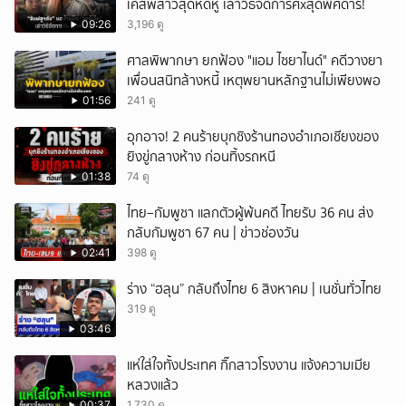
เคสพี่สาวสุดหดหู่ เล่าวิธีจัดการศxสุดพิศดาร!
09:26
3,196 ดู
ศาลพิพากษา ยกฟ้อง "แอม ไซยาไนด์" คดีวางยา
เพื่อนสนิทล้างหนี้ เหตุพยานหลักฐานไม่เพียงพอ
01:56
241 ดู
อุกอาจ! 2 คนร้ายบุกชิงร้านทองอำเภอเชียงของ
ยิงขู่กลางห้าง ก่อนทิ้งรถหนี
01:38
74 ดู
ไทย–กัมพูชา แลกตัวผู้พ้นคดี ไทยรับ 36 คน ส่ง
กลับกัมพูชา 67 คน | ข่าวช่องวัน
02:41
398 ดู
ร่าง “ฮลุน” กลับถึงไทย 6 สิงหาคม | เนชั่นทั่วไทย
319 ดู
03:46
แห่ใส่ใจทั้งประเทศ กิ๊กสาวโรงงาน แจ้งความเมีย
หลวงแล้ว
00:37
1,730 ดู