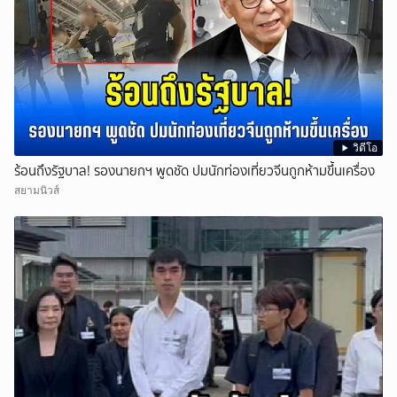
วิดีโอ
ร้อนถึงรัฐบาล! รองนายกฯ พูดชัด ปมนักท่องเที่ยวจีนถูกห้ามขึ้นเครื่อง
สยามนิวส์