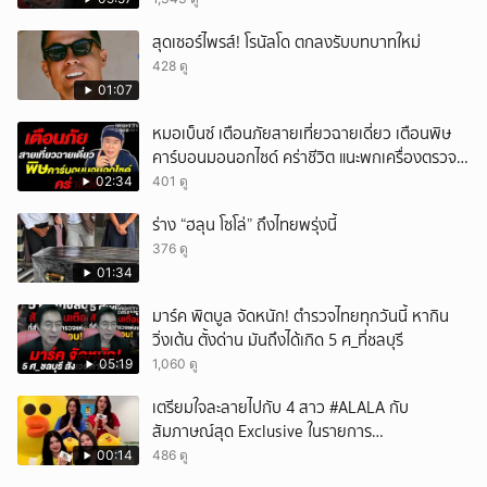
สุดเซอร์ไพรส์! โรนัลโด ตกลงรับบทบาทใหม่
428 ดู
01:07
หมอเบ็นซ์ เตือนภัยสายเที่ยวฉายเดี่ยว เตือนพิษ
คาร์บอนมอนอกไซด์ คร่าชีวิต แนะพกเครื่องตรวจ
วัดติดตัว
02:34
401 ดู
ร่าง “ฮลุน โซโล่” ถึงไทยพรุ่งนี้
376 ดู
01:34
มาร์ค พิตบูล จัดหนัก! ตำรวจไทยทุกวันนี้ หากิน
วิ่งเต้น ตั้งด่าน มันถึงได้เกิด 5 ศ_ที่ชลบุรี
05:19
1,060 ดู
เตรียมใจละลายไปกับ 4 สาว #ALALA กับ
สัมภาษณ์สุด Exclusive ในรายการ
#POPCORNER เร็ว ๆ นี้ที่ #LINETODAYPOP
00:14
486 ดู