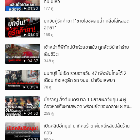
ทนไม่ไหว
01:30
177 ดู
บุกจับคู่รักค้ายา! "ขายไอซ์ผสมน้ำเกลือใส่หลอด
ฉีดยา"
01:03
158 ดู
เจ้าหน้าที่พิทักษ์ป่าห้วยขาแข้ง ถูกสัตว์ป่าทำร้าย
เสียชีวิต
04:37
348 ดู
นนทบุรี ไม่เข็ด รวบชายวัย 47 เพิ่งพ้นโทษได้ 2
เดือน ก่อเหตุลัก รถ จยย. นำเงินเสพยา
03:34
78 ดู
บิ๊กราญ สั่งสืบนครบาล 1 ขยายผลจับกุม 4 ผู้
ต้องหาแก๊งยาเสพติด พร้อมยึดของกลาย 8 ลัง
ส่งผ่านขนส่งเอกชนเข้า กทม.
04:53
259 ดู
เปิดคลิปอีกมุม! นาทีคนร้ายเผ่นหนีหลังปล้uร้าน
ทอง
00:21
500 ดู