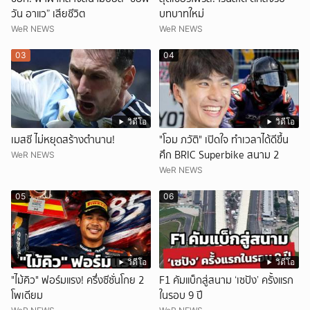
วัน อาแว” เสียชีวิต
บทบาทใหม่
WeR NEWS
WeR NEWS
03
04
วิดีโอ
วิดีโอ
เมสซี ไม่หยุดสร้างตำนาน!
"โอม ภวัติ" เปิดใจ ทำเวลาได้ดีขึ้น
ศึก BRIC Superbike สนาม 2
WeR NEWS
WeR NEWS
05
06
วิดีโอ
วิดีโอ
"ไม้คิว" ฟอร์มแรง! ครึ่งซีซั่นโกย 2
F1 คัมแบ็กสู่สนาม ‘เซปัง’ ครั้งแรก
โพเดียม
ในรอบ 9 ปี