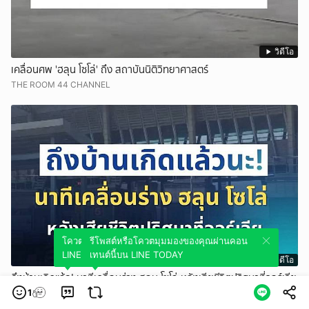
วิดีโอ
เคลื่อนศพ 'ฮลุน โซโล่' ถึง สถาบันนิติวิทยาศาสตร์
THE ROOM 44 CHANNEL
โควตมุมมองของคุณผ่านคอนเทนต์นี้บน
รีโพสต์หรือโควตมุมมองของคุณผ่านคอน
LINE TODAY
เทนต์นี้บน LINE TODAY
วิดีโอ
ถึงบ้านเกิดแล้ว! นาทีเคลื่อนร่าง ฮลุน โซโล่ หลังเสียชีวิตปริศนาที่จอร์เจีย
1
สยามนิวส์