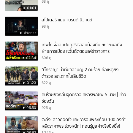
68 ดู
01:01
สไปเดอร์-แมน แบรนด์ นิว เดย์
98 ดู
ตัวอย่าง
เทพไท จี้สอบปมทุจริตสอบท้องถิ่น ขยายผลถึง
ฝ่ายการเมือง หวั่นตัดตอนแค่ข้าราชการ
07:34
606 ดู
"บิ๊กราญ" นำทีมวิสามัญ 2 คนร้าย ก่อเหตุยิง
ตำรวจ สภ.ตากใบเสียชีวิต
01:23
622 ดู
คนร้ายยิงถล่มจุดตรวจ ทหารพลีชีพ 5 นาย | ข่าว
ช่องวัน
05:50
925 ดู
ตะลึง! สาวถอดใจ แกะ “กรอบพระเกือบ 100 องค์”
หลังราคาพระร่วงหนัก! ก่อนรู้มูลค่าจริงยิ่งอึ้ง!
09:57
1,343 ดู