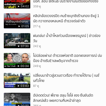
ปอศ. สอบ Bitkub ปมรายงานไม่ตรงข้อเท็จจริง
04:02
359 ดู
คลิปกล้องวงจรปิด คนร้ายบุกชิงร้านทอง ยิxขู่ 1
นัด กวาดทองหลบหนี ตำรวจเร่งล่าตัว
01:05
217 ดู
ฝนถล่ม! น้ำป่าไหลท่วมเมืองเพชรบูรณ์ | ข่าวช่อง
วัน
07:30
242 ดู
ไม่ปล่อยผ่าน! ตำรวจแห่งชาติ ออกแถลงการณ์ ปม
ป๋อง อ้างรับEาเสwติ๑จากตำรวจ
00:34
249 ดู
เปลี่ยนนาข้าวสู่สวนดาวเรือง ทำรายได้งาม | เนชั่
นทั่วไทย
03:43
87 ดู
อัปเดตด่วน! พี่ชาย ฮลุน โซโล่ แจง ยืนยันอัต
ลักษณ์แล้ว เผยความคืบหน้าล่าสุด
00:50
364 ดู