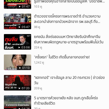
รูปภาพของคุณอาจกลายเป็นข้อมูลให้ ”มิจฉาชีพ“
นำไปใช้ได้
01:47
103 ดู
ตำรวจจราจรโครงการพระราชดำริ อำนวยความ
สะดวกนำส่งทารกป่วยหนักจาก รพ.ชลบุรี ถึง
รพ.ศิริราช
05:47
96 ดู
ยศชนัน สั่งเร่งสอบมหาวิทยาลัยรับนักศึกษาจีน
ยันหากพบผิดกฎหมาย-มาตรฐานพร้อมฟันไม่เว้น
03:06
224 ดู
“ครั้งแรก” ในชีวิต เกิดขึ้นกลางกองถ่าย!
1,242 ดู
01:13
"แฮกเกอร์" เจาะข้อมูล ลาม 20 กระทรวง | ข่าวช่อง
วัน
07:20
209 ดู
5 มาตรการห้วยขาแข้ง หลัง จนท.ถูกเสือโคร่ง
ทำร้ายเสียชีวิต
04:26
20 ดู