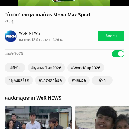
”น้าติง“ เชิญชวนสมัคร Mono Max Sport
215 ดู
WeR NEWS
ติดตาม
เผยแพร่ 12 มิ.ย. เวลา 11.26 น.
เล่นอัตโนมัติ
#กีฬา
#ฟุตบอลโลก2026
#WorldCup2026
#ฟุตบอลโลก
#น้าติงคิกล็อค
#ฟุตบอล
กีฬา
คลิปล่าสุดจาก WeR NEWS