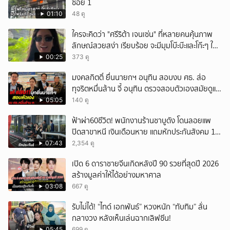
ซอย 1
01:10
48 ดู
ใครจะคิดว่า "ศรีริต้า เจนเซ่น" ที่หลายคนคุ้นภาพ
ลักษณ์สวยสง่า เรียบร้อย จะมีมุมโบ๊ะบ๊ะและโก๊ะๆ ให้
ได้อมยิ้มเหมือนกัน งานนี้ทำเอาแฟนๆ ทั้งเอ็นดูทั้ง
00:25
373 ดู
หัวเราะ
มงคลกิตติ์ ยื่นนายกฯ อนุทิน สอบงบ ศธ. ส่อ
ทุจริตหมื่นล้าน จี้ อนุทิน ตรวจสอบตัวเองสมัยดูแล
ศธ.
05:05
140 ดู
ฟ้าผ่า60ชีวิต! พนักงานร้านชาบูดัง โดนลอยแพ
ปิดสาขาหนี เงินเดือนหาย แถมหักประกันสังคม 11
เดือนแต่ไม่ส่ง?
07:43
2,354 ดู
เปิด 6 ดาราชายจีนเกิดหลังปี 90 รวยที่สุดปี 2026
สร้างมูลค่าให้ได้อย่างมหาศาล
03:08
667 ดู
รับไม่ได้! “ไทด์ เอกพันธ์” หวงหนัก “ทับทิม” ลั่น
กลางวง หลังเห็นเล่นฉากเลิฟซีน!
05:45
699 ดู