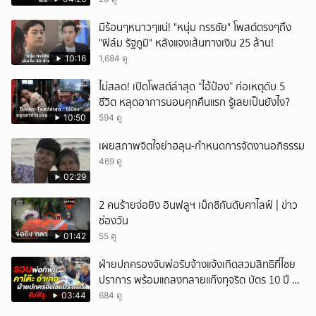
มีร้อนๆหนาวๆแน่! "หนุ่ม กรรชัย" โพสต์ตรงๆถึง
"ฟิล์ม รัฐภูมิ" หลังแจงเส้นทางเงิน 25 ล้าน!
10:16
1,684 ดู
ไม่สลด! เปิดโพสต์ล่าสุด “ไอ้ป๋อง” ก่อเหตุดับ 5
ชีวิต หลุดอาการนอนคุกคืนแรก รู้เลยเป็นยังไง?
10:50
594 ดู
เผยสภาพจิตใจย่าฮลุน-กำหนดการจัดงานอภิธรรม
469 ดู
02:29
2 คนร้ายจ่อยิง อินฟลูฯ เม็กซิกันดับคาไลฟ์ | ข่าว
ช่องวัน
01:42
55 ดู
ฝ่ายปกครองจับพ่อรับจ้างแจ้งเกิดสวมสิทธิที่ไชย
ปราการ พร้อมแถลงทลายแก๊งทุจริต บัตร 10 ปี ที่
แม่สอด
03:44
684 ดู