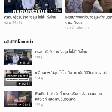
วิดีโอ
ครอบครัวรับร่าง “ฮลุน โซโล่” ถึงไทย
เผยสภาพจิตใจย่าฮลุน-กำหนดก
งานอภิธรรม
43 นาทีที่แล้ว
17 ชั่วโมงที่ผ่านมา
คลิปวิดีโอแนะนำ
ครอบครัวรับร่าง “ฮลุน โซโล่” ถึงไทย
119 ดู
01:21
เคลื่อนศพ 'ฮลุน โซโล่' ถึง สถาบันนิติวิทยาศาสตร์
154 ดู
02:34
ฟินเกินต้าน! แจ็คกี้-เกรท วรินทร ช็อตสวมกอด
หลังเวที หลุดแคปชั่นชวนคิด
01:46
177 ดู