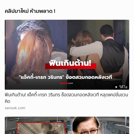
คลิปมาใหม่ ห้ามพลาด !
วิดีโอ
ฟินเกินต้าน! แจ็คกี้-เกรท วรินทร ช็อตสวมกอดหลังเวที หลุดแคปชั่นชวน
คิด
sanook.com