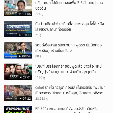
ปรับเกณฑ์ ได้บัตรคนจนเพิ่ม 2-3 ล้านคน | ข่าว
ช่องวัน
04:56
275 ดู
ถึงบ้านเกิดแล้ว! นาทีเคลื่อนร่าง ฮลุน โซโล่ หลัง
เสียชีวิตปริศนาที่จอร์เจีย
01:00
71 ดู
ร้อนถึงรัฐบาล! รองนายกฯ พูดชัด ปมนักท่อง
เที่ยวจีนถูกห้ามขึ้นเครื่อง
00:54
88 ดู
"บิณฑ์ บรรลือฤทธิ์" ยอมพูดแล้ว ข่าวลือ "ใหม่
เจริญปุระ" เอาคุณแม่มาฝากบ้านสุขสุดท้าย
27:01
1,186 ดู
ตะลึง! รายได้ “ฮลุน” ก่อนเสียในจอร์เจีย “พี่ชาย”
เปิดอาการ “ย่าฮลุน” หลังสูญเสียหลานอภิชาต
บุตร!
07:22
28,628 ดู
EP 79”สายคอนเทนต์“ ต้องระวัง‼️ คลิปหรือ