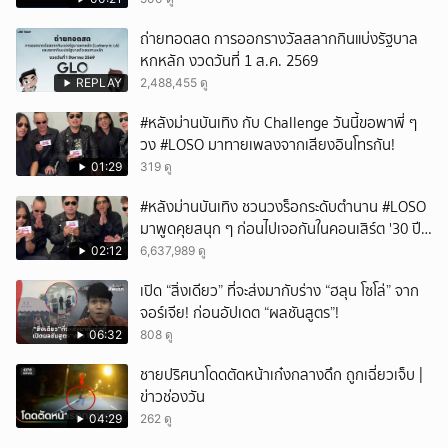
ถ่ายทอดสด การออกรางวัลสลากกินแบ่งรัฐบาล
หกหลัก งวดวันที่ 1 ส.ค. 2569
REPLAY
2,488,455 ดู
#หลังม่านบันเทิง กับ Challenge วันนี้ขอพาพี่ ๆ
วง #LOSO มาทายเพลงจากเสียงอินโทรกัน!
01:29
319 ดู
#หลังม่านบันเทิง ชวนวงร็อกระดับตำนาน #LOSO
มาพูดคุยสนุก ๆ ก่อนไปเจอกันในคอนเสิร์ต '30 ปี
LOSO นานเท่าไรก็รอ'
02:12
6,637,989 ดู
เปิด “สิ่งเดียว” ที่จะส่งมากับร่าง “ฮลุน โซโล่” จาก
จอร์เจีย! ก่อนอัปเดต “ผลชันสูตร”!
06:32
808 ดู
ชายปริศนาโดดตัดหน้าเก๋งกลางดึก ถูกเฉี่ยวเจ็บ |
ข่าวช่องวัน
04:29
262 ดู