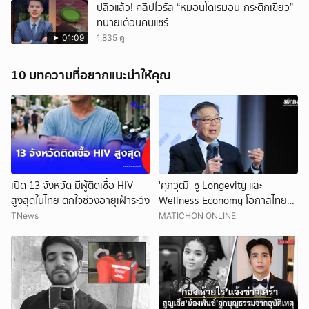
ปลิวแล้ว! คลิปไวรัล “หมอนโดเรมอน-กระติกเขียว”
ทนายเตือนคนแชร์
01:09
1,835 ดู
10 บทความที่อยากแนะนำให้คุณ
เปิด 13 จังหวัด มีผู้ติดเชื้อ HIV
'ศุภวุฒิ' ชู Longevity และ
สูงสุดในไทย ตกใจช่วงอายุเฝ้าระวัง
Wellness Economy โอกาสไทย
สร้างเศรษฐกิจอายุยืน รับสังคมสูง
TNews
MATICHON ONLINE
วัย