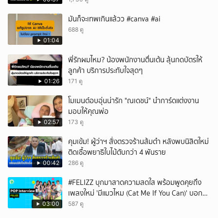
มันก็จะเทพเกินแล้วว #canva #ai
688 ดู
01:04
พี่รักผมไหม? น้องพนักงานตื่นเต้น ลุ้นกดบัตรให้
ลูกค้า บริการประทับใจสุดๆ
01:26
171 ดู
โมเมนต์อบอุ่นน่ารัก "ณเดชน์" นำการ์ดแต่งงาน
มอบให้คุณพ่อ
02:57
173 ดู
คุมเข้ม! ผู้ว่าฯ สั่งตรวจร้านส้มตำ หลังพบนิสิตใหม่
ติดเชื้อพยาธิใบไม้ตับกว่า 4 พันราย
00:42
286 ดู
#FELIZZ บุกมาสาดความสดใส พร้อมพูดคุยถึง
เพลงใหม่ 'มีแมวไหม (Cat Me If You Can)' บอก
เลยว่าเริ่ดไม่ไหว 🌟
03:00
587 ดู