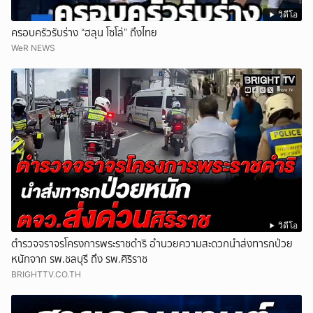
วิดีโอ
ครอบครัวรับร่าง “ฮลุน โซโล่” ถึงไทย
WeR NEWS
วิดีโอ
ตำรวจจราจรโครงการพระราชดำริ อำนวยความสะดวกนำส่งทารกป่วย
หนักจาก รพ.ชลบุรี ถึง รพ.ศิริราช
BRIGHTTV.CO.TH