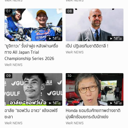
WeR NEWS
WeR NEWS
07
08
วิดีโอ
วิดีโอ
“ยูจิกาวะ” รั้งจ่าฝูง หลังผ่านครึ่ง
เป๊ป ปฏิเสธทีมชาติอิตาลี !
ทาง All Japan Trial
WeR NEWS
Championship Series 2026
WeR NEWS
09
10
วิดีโอ
วิดีโอ
อาลัย “ซอฟวัน อาแว” แข้งเอฟซี
Honda ยอมรับศักยภาพต่างชาติ
ยะลา
มุ่งฝึกซ้อมยกระดับนักแข่ง
WeR NEWS
WeR NEWS