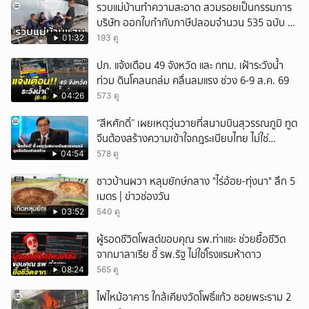
รวบแม่บ้านทำความสะอาด สวมรอยเป็นกรรมการ
บริษัท ออกใบกำกับภาษีปลอมจำนวน 535 ฉบับ รัฐ
เสียหายกว่า 129 ล้านบาท
01:32
193 ดู
ปภ. แจ้งเตือน 49 จังหวัด และ กทม. เฝ้าระวังน้ำ
ท่วม ดินโคลนถล่ม คลื่นลมแรง ช่วง 6-9 ส.ค. 69
04:26
573 ดู
“สีหศักดิ์” เผยเหตุวุ่นวายที่สนามบินสุวรรณภูมิ ทูต
จีนต้องสร้างความเข้าใจกฎระเบียบไทย ไม่ใช่
ปกป้องฝ่ายจีนเพียงอย่างเดียว
04:54
578 ดู
ชาวบ้านผวา หลุมยักษ์กลาง "ไร่อ้อย-ทุ่งนา" ลึก 5
เมตร | ข่าวช่องวัน
03:52
540 ดู
ผู้รอดชีวิตโพสต์ขอบคุณ รพ.ท่าแซะ ช่วยยื้อชีวิต
จากมาลาเรีย ชี้ รพ.รัฐ ไม่ใช่โรงแรมห้าดาว
08:24
565 ดู
ไฟไหม้อาคาร ใกล้เคียงวัดโพธิ์แก้ว ซอยพระราม 2