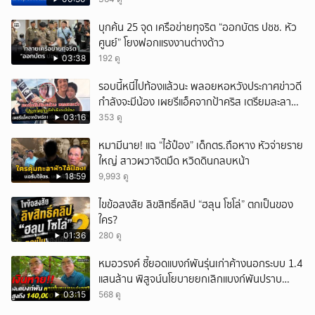
บุกค้น 25 จุด เครือข่ายทุจริต “ออกบัตร ปชช. หัว
ศูนย์” โยงฟอกแรงงานต่างด้าว
03:38
192 ดู
รอบนี้หนีไปท้องแล้วนะ พลอยหอหวังประกาศข่าวดี
กำลังจะมีน้อง เผยรีแอ็คจากป้าคริส เตรียมละลาย
ทรัพย์
03:16
353 ดู
หมามีนาย! แฉ “ไอ้ป๋อง” เด็กตร.ถือหาง หัวจ่ายราย
ใหญ่ สาวผวาจิตมืด หวิดดินกลบหน้า
18:59
9,993 ดู
ไขข้อสงสัย ลิขสิทธิ์คลิป “ฮลุน โซโล่” ตกเป็นของ
ใคร?
01:36
280 ดู
หมอวรงค์ ชี้ยอดแบงก์พันรุ่นเก่าค้างนอกระบบ 1.4
แสนล้าน พิสูจน์นโยบายยกเลิกแบงก์พันปราบ
ธุรกิจสีเทา
03:15
568 ดู