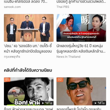
เบนซิน-แก๊สโซฮอล์ ลดลง 70
ปล่อยกู้ ลูกค้าบางส่วนชวนโพสต์
สตางค์ต่อลิตร
เบี้ยวหนี้
sanook.com
Thai PBS
'ปชน.' แฉ 'รองปลัด มท.' ตบโต๊ะ-ชี้
นักแสดงรุ่นใหญ่วัย 61 ปี แฉหนุ่ม
หน้า หลังถูกซักปกปิดข้อมูลของบ
รุ่นลูกหลอกรัก หลังเงินหลักล้าน
รู้ทันฟาดกลับทันที (ข่าวต่าง
กรุงเทพธุรกิจ
News In Thailand
ประเทศ)
คลิปที่กำลังได้รับความนิยม
01
02
วิดีโอ
วิดีโอ
ช็อก! ฟ้าผ่ากลางสนามบอล “ซอฟ
สุดเซอร์ไพรส์! โรนัลโด ตกลงรับ