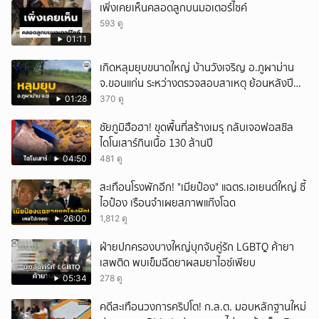
เพิ่งเคยเห็นคลอดลูกบนมอเตอร์ไซค์
593 ดู
01:11
เกิดหลุมยุบขนาดใหญ่ บ้านวังเจริญ อ.ภูผาม่าน
จ.ขอนแก่น ระหว่างตรวจสอบสาเหตุ ย้อนหลังปี
2568 พบเคยพบหลุมยุบมาแล้วครั้งหนึ่ง
01:28
370 ดู
ชัยภูมิฮือฮา! ขุดพื้นที่สร้างเมรุ กลับเจอฟอสซิล
ไดโนเสาร์กินเนื้อ 130 ล้านปี
04:50
481 ดู
สะเทือนโรงพักอีก! "เมียป๋อง" แฉตร.เอเยนต์ใหญ่ ซี้
ไอป๋อง เรือนจำเผยสภาพแก๊งโฉด
26:00
1,812 ดู
ฝ่ายปกครองบางใหญ่บุกจับคู่รัก LGBTQ ค้ายา
เสพติด พบเข็มฉีดยาผสมยาไอซ์เพียบ
05:34
278 ดู
คดีสะเทือนวงการคริปโต! ก.ล.ต. มอบหลักฐานใหม่