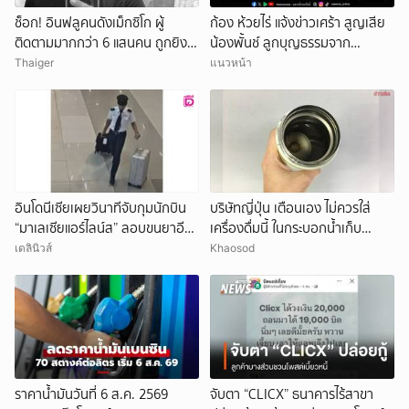
ช็อก! อินฟลูคนดังเม็กซิโก ผู้
ก้อง ห้วยไร่ แจ้งข่าวเศร้า สูญเสีย
ติดตามมากกว่า 6 แสนคน ถูกยิง
น้องพั้นช์ ลูกบุญธรรมจาก
ดับกลางไลฟ์สด
อุบัติเหตุ
Thaiger
แนวหน้า
อินโดนีเซียเผยวินาทีจับกุมนักบิน
บริษัทญี่ปุ่น เตือนเอง ไม่ควรใส่
“มาเลเซียแอร์ไลน์ส” ลอบขนยาอี
เครื่องดื่มนี้ ในกระบอกน้ำเก็บ
26 กก.(คลิป)
อุณหภูมิ เสี่ยงเสียหายง่าย
เดลินิวส์
Khaosod
ราคาน้ำมันวันที่ 6 ส.ค. 2569
จับตา “CLICX” ธนาคารไร้สาขา