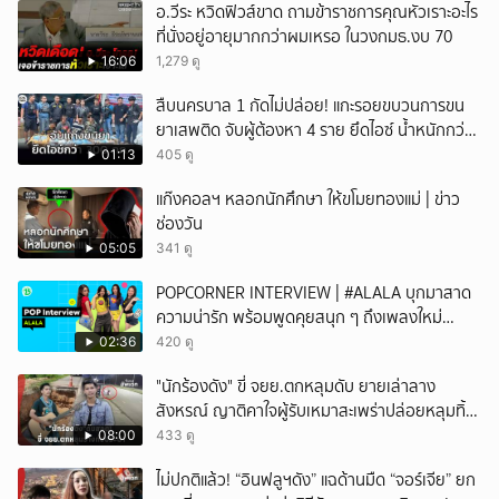
อ.วีระ หวิดฟิวส์ขาด ถามข้าราชการคุณหัวเราะอะไร
ที่นั่งอยู่อายุมากกว่าผมเหรอ ในวงกมธ.งบ 70
16:06
1,279 ดู
สืบนครบาล 1 กัดไม่ปล่อย! แกะรอยขบวนการขน
ยาเสพติด จับผู้ต้องหา 4 ราย ยึดไอซ์ น้ำหนักกว่า
300 กก. ก่อนเข้ากลางกรุง
01:13
405 ดู
แก๊งคอลฯ หลอกนักศึกษา ให้ขโมยทองแม่ | ข่าว
ช่องวัน
05:05
341 ดู
POPCORNER INTERVIEW | #ALALA บุกมาสาด
ความน่ารัก พร้อมพูดคุยสนุก ๆ ถึงเพลงใหม่
'ON&OFF'
02:36
420 ดู
"นักร้องดัง" ขี่ จยย.ตกหลุมดับ ยายเล่าลาง
สังหรณ์ ญาติคาใจผู้รับเหมาสะเพร่าปล่อยหลุมทิ้ง
ไว้ 3 เดือน เพิ่งปิดหลังเกิดเหตุ
08:00
433 ดู
ไม่ปกติแล้ว! “อินฟลูฯดัง” แฉด้านมืด “จอร์เจีย” ยก