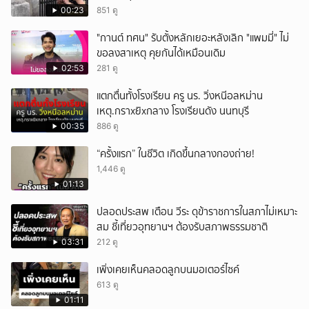
00:23
851 ดู
ยกเลิก
"กานต์ ทศน" รับตั้งหลักเยอะหลังเลิก "แพมมี่" ไม่
ขอลงสาเหตุ คุยกันได้เหมือนเดิม
02:53
281 ดู
แตกตื่นทั้งโรงเรียน ครู นร. วิ่งหนีอลหม่าน
เหตุ.กราxยิxกลาง โรงเรียนดัง นนทบุรี
00:35
886 ดู
“ครั้งแรก” ในชีวิต เกิดขึ้นกลางกองถ่าย!
1,446 ดู
01:13
ปลอดประสพ เตือน วีระ ดุข้าราชการในสภาไม่เหมาะ
สม ชี้เที่ยวอุทยานฯ ต้องรับสภาพธรรมชาติ
03:31
212 ดู
เพิ่งเคยเห็นคลอดลูกบนมอเตอร์ไซค์
613 ดู
01:11