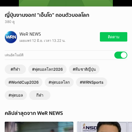
ญี่ปุ่นงานงอก! "เอ็นโด" ถอนตัวบอลโลก
380 ดู
WeR NEWS
ติดตาม
เผยแพร่ 12 มิ.ย. เวลา 13.22 น.
เล่นอัตโนมัติ
#กีฬา
#ฟุตบอลโลก2026
#ทีมชาติญี่ปุ่น
#WorldCup2026
#ฟุตบอลโลก
#WRNSports
#ฟุตบอล
กีฬา
คลิปล่าสุดจาก WeR NEWS