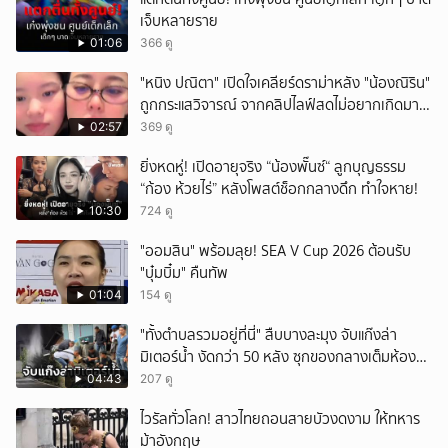
เจ็บหลายราย
01:06
366 ดู
"หนิง ปณิตา" เปิดใจเคลียร์ดราม่าหลัง "น้องณิริน"
ถูกกระแสวิจารณ์ จากคลิปไลฟ์สดไม่อยากเกิดมา
หน้าเหมือนพ่อ
02:57
369 ดู
ยิ่งหดหู่! เปิดอายุจริง “น้องพั๊นซ์“ ลูกบุญธรรม
“ก้อง ห้วยไร่” หลังโพสต์ช็อกกลางดึก ทำใจหาย!
10:30
724 ดู
"ออมสิน" พร้อมลุย! SEA V Cup 2026 ต้อนรับ
"บุ๋มบิ๋ม" คืนทัพ
01:04
154 ดู
"ทั้งตำบลรวมอยู่ที่นี่" สืบบางละมุง จับแก๊งล่า
มิเตอร์น้ำ งัดกว่า 50 หลัง ซุกของกลางเต็มห้อง
สารภาพขายหาเงินซื้อยา จ.ชลบุรี
04:43
207 ดู
ไวรัลทั่วโลก! สาวไทยถอนสายบัวงดงาม ให้ทหาร
ม้าอังกฤษ