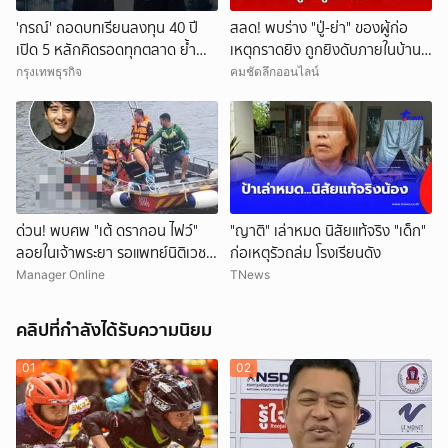
'กรณ์' ถอดบทเรียนลงทุน 40 ปี
สลด! พบร่าง "ปู่-ย่า" ของผู้ก่อ
เปิด 5 หลักคิดรอดทุกตลาด ย้ำ
เหตุกราดยิง ถูกยิงดับภายในบ้าน
อย่า FOMO-ห้าม All In วินัยคือ
พัก
กรุงเทพธุรกิจ
คมชัดลึกออนไลน์
กุญแจสร้างมั่งคั่ง
ด่วน! พบศพ "เต้ ดรากอน ไฟว์"
"ญาติ" เล่าหมด นิสัยแท้จริง "เด็ก"
ลอยในเจ้าพระยา รอแพทย์นิติเวช-
ก่อเหตุรัวถล่ม โรงเรียนดัง
ตร.มาตรวจสอบ
Manager Online
TNews
คลิปที่กำลังได้รับความนิยม
01
02