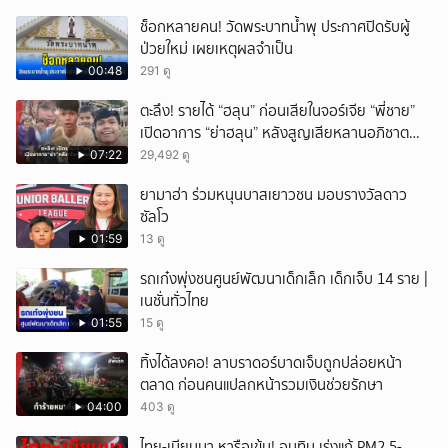
ช็อกหลายคน! วัดพระบาทน้ำพุ ประกาศปิดรับผู้
ป่วยใหม่ เผยเหตุผลจำเป็น
00:48
291 ดู
ตะลึง! รายได้ “ฮลุน” ก่อนเสียในจอร์เจีย “พี่ชาย”
เปิดอาการ “ย่าฮลุน” หลังสูญเสียหลานอภิชาต
บุตร!
07:22
29,492 ดู
ยามาฮ่า ร่วมหนุนบาสเยาวชน มอบรางวัลดาว
ซัลโว
01:59
13 ดู
รถเก๋งพุ่งชนศูนย์พัฒนาเด็กเล็ก เด็กเจ็บ 14 ราย |
เนชั่นทั่วไทย
01:55
15 ดู
ทิ้งได้ลงคอ! ลาบราดอร์บาดเจ็บถูกปล่อยหน้า
ตลาด ก่อนคนแปลกหน้ารวมเงินช่วยรักษา
04:00
403 ดู
ไทย-เมียนมา หารือเข้ม! อนุทิน เร่งแก้ PM2.5-