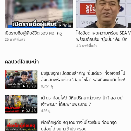
วิดีโอ
เปิดรายชื่อผู้เสียชีวิต รอง ผอ.-ครู
โค้ชอ๊อต เผยความพร้อม SEA 
พร้อมต้อนรับ "บุ๋มบิ๋ม" คัมแบ็ก
25 นาทีที่แล้ว
43 นาทีที่แล้ว
คลิปวิดีโอแนะนำ
ยิ่งรู้ยิ่งจุก! เปิดของสำคัญ “ชิ้นเดียว” ที่จอเจียร์ ไม่
ส่งกลับพร้อมร่าง “ฮลุน โซโล่” หลังถึงแผ่นดินไทย!
13:28
9,751 ดู
เต้ ดราก้อนไฟว์ มีหินปริศนาถ่วงกระเป๋า? ลอ-ยน้ำ
เจ้าพระยา ใต้สะพานพระราม 7
03:46
426 ดู
พ่อเด็กผู้ก่อเหตุ เดินทางไปโรงเรียน ก่อนทรุด
ปล่อยโฮ จนท.เข้าประครอง