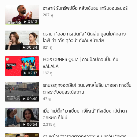
ซาลาห์ รับทรัพย์อื้อ หลังเซ็นซบ แทร็บซอนสปอร์
207 ดู
01:13
ดราม่า "ออม กรณ์นภัส" ติดเล่น บูสต์ไมค์กลาง
ไลฟ์ ทำ "กิ๊ก สุวัจนี" ถึงกับหน้าเสีย
00:34
821 ดู
POPCORNER QUIZ | ถามป็อปตอบปั๊บ กับ
#ALALA
02:17
167 ดู
รถบรรทุกจอดเสีย! ถนนพหลโยธิน ขาออก ทางขึ้น
ต่างระดับอนุสรณ์สถาน
00:49
47 ดู
เมื่อ "แม่ตั๊ก" มาเยี่ยม "เจ๊ใหญ่" ถึงเตียง แม้น้ำตา
สักหยด ก็ไม่มี
00:54
2,315 ดู
งามหน้า! “สารวัตรทางหลวง” หน.ชุดจับ “ทหาร