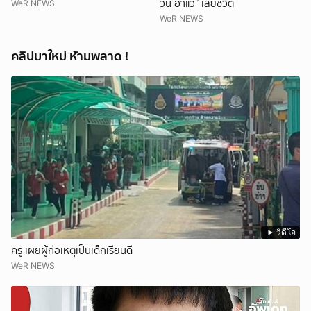
วัน อาแว” เสียชีวิต
WeR NEWS
WeR NEWS
คลิปมาใหม่ ห้ามพลาด !
วิดีโอ
ครู เผยผู้ก่อเหตุเป็นเด็กเรียนดี
WeR NEWS