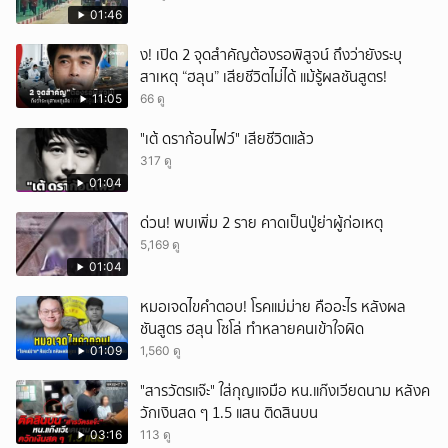
01:46
ึ้ง! เปิด 2 จุดสำคัญต้องรอพิสูจน์ ถึงว่ายังระบุ
สาเหตุ “ฮลุน” เสียชีวิตไม่ได้ แม้รู้ผลชันสูตร!
11:05
66 ดู
"เต้ ดราก้อนไฟว์" เสียชีวิตแล้ว
317 ดู
01:04
ด่วน! พบเพิ่ม 2 ราย คาดเป็นปู่ย่าผู้ก่อเหตุ
5,169 ดู
01:04
หมอเจดไขคำตอบ! โรคแม่ม่าย คืออะไร หลังผล
ชันสูตร ฮลุน โซโล่ ทำหลายคนเข้าใจผิด
01:09
1,560 ดู
"สารวัตรแจ๊ะ" ใส่กุญแจมือ หน.แก๊งเวียดนาม หลังค
วักเงินสด ๆ 1.5 แสน ติดสินบน
03:16
113 ดู