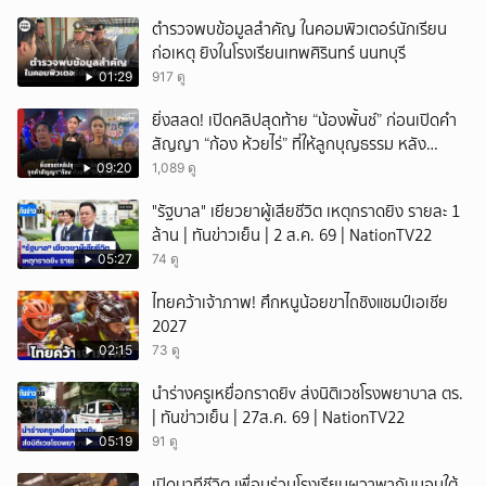
ตำรวจพบข้อมูลสำคัญ ในคอมพิวเตอร์นักเรียน
ก่อเหตุ ยิงในโรงเรียนเทพศิรินทร์ นนทบุรี
01:29
917 ดู
ยิ่งสลด! เปิดคลิปสุดท้าย “น้องพั้นช์” ก่อนเปิดคำ
สัญญา “ก้อง ห้วยไร่” ที่ให้ลูกบุญธรรม หลัง
ลาโลก!
09:20
1,089 ดู
"รัฐบาล" เยียวยาผู้เสียชีวิต เหตุกราดยิง รายละ 1
ล้าน | ทันข่าวเย็น | 2 ส.ค. 69 | NationTV22
05:27
74 ดู
ไทยคว้าเจ้าภาพ! ศึกหนูน้อยขาไถชิงแชมป์เอเชีย
2027
02:15
73 ดู
นำร่างครูเหยื่อกราดยิv ส่งนิติเวชโรงพยาบาล ตร.
| ทันข่าวเย็น | 27ส.ค. 69 | NationTV22
05:19
91 ดู
เปิดนาทีชีวิต เพื่อนร่วมโรงเรียนผวาพากันมอบใต้