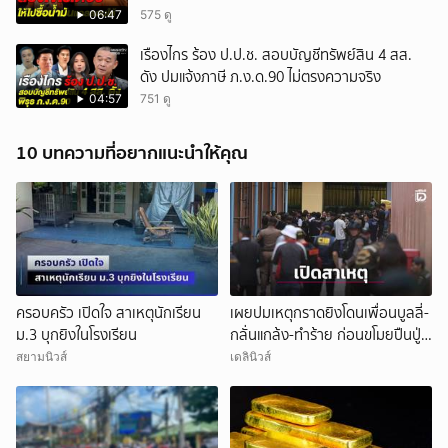
06:47
575 ดู
เรืองไกร ร้อง ป.ป.ช. สอบบัญชีทรัพย์สิน 4 สส.
ดัง ปมแจ้งภาษี ภ.ง.ด.90 ไม่ตรงความจริง
04:57
751 ดู
10 บทความที่อยากแนะนำให้คุณ
ครอบครัว เปิดใจ สาเหตุนักเรียน
เผยปมเหตุกราดยิงโดนเพื่อนบูลลี่-
ม.3 บุกยิงในโรงเรียน
กลั่นแกล้ง-ทำร้าย ก่อนขโมยปืนปู่
ก่อเหตุ
สยามนิวส์
เดลินิวส์