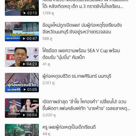
โต๊ะ หลังเกิดเหตุ เด็ก ม.3 กราดยิvในโรงเรียน
เทพศิรินทร์นนท์ แบบไม่เลือกหน้า เสียงปืนดังสนั่น
02:13
1,165 ดู
หวั่นไหว
ข้อมูลใหม่ถูกเปิดเผย! ปมผู้ก่อเหตุโรงเรียนดัง
จังหวัดนนทบุรี ยังอยู่ระหว่างตรวจสอบ
00:47
588 ดู
โค้ชอ๊อต เผยความพร้อม SEA V Cup พร้อม
ต้อนรับ "บุ๋มบิ๋ม" คัมแบ็ก
04:23
41 ดู
ผู้ก่อเหตุจบชีวิต รร.เทพศิรินทร์ นนทบุรี
2,101 ดู
01:05
เปิดภาพล่าสุด “ลำไย ไหทองคำ” เปลี่ยนไป! อวบ
ขึ้นผิดตา แฟนคลับแห่ทัก “นายห้าง” เฉลยสาเหตุ
ชัด!
06:04
2,020 ดู
ครู เผยผู้ก่อเหตุเป็นเด็กเรียนดี
48 ดู