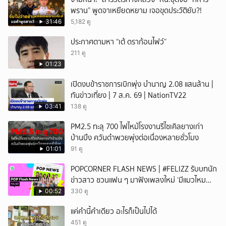
พราน” พูดจาเหยียดหยาม เจอขุดประวัติยับ?!
31:46
5,182 ดู
ประกาศตามหา “เต้ ดราก้อนไฟว์”
211 ดู
01:23
เปิดงบข้าราชการเบิกพุ่ง บำนาญ 2.08 แสนล้าน |
ทันข่าวเที่ยง | 7 ส.ค. 69 | NationTV22
03:41
138 ดู
PM2.5 ทะลุ 700 ไฟไหม้โรงงานรีไซเคิลยางเก่า
บ้านบึง ควันดำพวยพุ่งต่อเนื่องหลายชั่วโมง
01:01
91 ดู
POPCORNER FLASH NEWS | #FELIZZ รับบทนัก
ข่าวสาว ชวนแฟน ๆ มาฟังเพลงใหม่ ‘มีแมวไหม
(Catch Me If You Can)’
00:52
330 ดู
แค่คำนี้คำเดียว อะไรก็เป็นไปได้
451 ดู