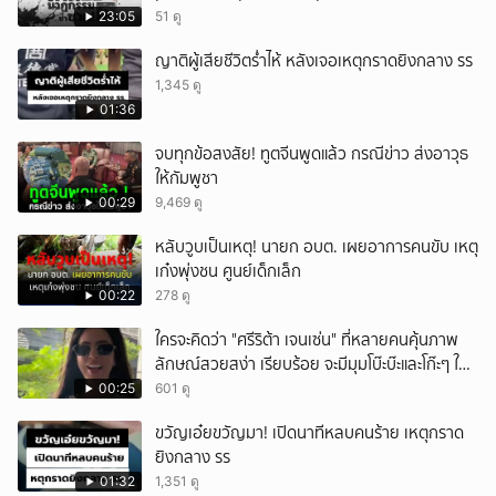
23:05
51 ดู
ญาติผู้เสียชีวิตร่ำไห้ หลังเจอเหตุกราดยิงกลาง รร
1,345 ดู
01:36
จบทุกข้อสงสัย! ทูตจีนพูดแล้ว กรณีข่าว ส่งอาวุธ
ให้กัมพูชา
00:29
9,469 ดู
หลับวูบเป็นเหตุ! นายก อบต. เผยอาการคนขับ เหตุ
เก๋งพุ่งชน ศูนย์เด็กเล็ก
00:22
278 ดู
ใครจะคิดว่า "ศรีริต้า เจนเซ่น" ที่หลายคนคุ้นภาพ
ลักษณ์สวยสง่า เรียบร้อย จะมีมุมโบ๊ะบ๊ะและโก๊ะๆ ให้
ได้อมยิ้มเหมือนกัน งานนี้ทำเอาแฟนๆ ทั้งเอ็นดูทั้ง
00:25
601 ดู
หัวเราะ
ขวัญเอ๋ยขวัญมา! เปิดนาทีหลบคนร้าย เหตุกราด
ยิงกลาง รร
01:32
1,351 ดู