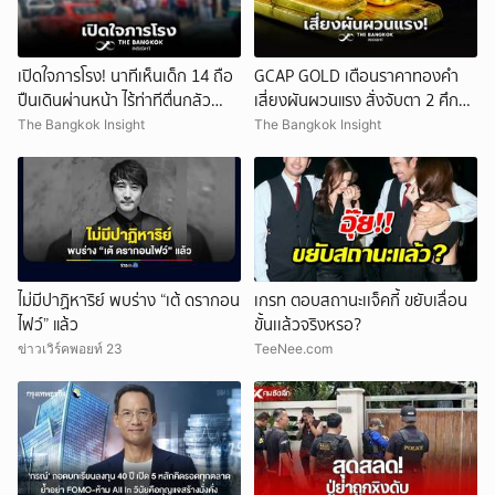
เปิดใจภารโรง! นาทีเห็นเด็ก 14 ถือ
GCAP GOLD เตือนราคาทองคำ
ปืนเดินผ่านหน้า ไร้ท่าทีตื่นกลัว
เสี่ยงผันผวนแรง สั่งจับตา 2 ศึก
ก่อนหลบตำรวจขึ้นอีกอาคาร
สำคัญ!
The Bangkok Insight
The Bangkok Insight
ไม่มีปาฏิหาริย์ พบร่าง “เต้ ดรากอน
เกรท ตอบสถานะเเจ็คกี้ ขยับเลื่อน
ไฟว์” แล้ว
ขั้นเเล้วจริงหรอ?
ข่าวเวิร์คพอยท์ 23
TeeNee.com