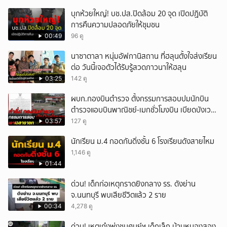
บุกห้วยใหญ่! บช.ปส.ปิดล้อม 20 จุด เปิดปฏิบัติ
การคืนความปลอดภัยให้ชุมชน
00:49
96 ดู
นาซาตาลา หนุ่มอัฟกานิสถาน ที่ฮลุนตั้งใจส่งเรียน
ต่อ วันนี้เจอตัวได้รับรู้สวดภาวนาให้ฮลุน
03:25
142 ดู
ผบก.กองบินตำรวจ ตั้งกรรมการสอบปมนักบิน
ตำรวจแอบบินพาณิชย์-เมกชั่วโมงบิน เบียดบังเวลา
ทำหน้าที่
03:57
127 ดู
นักเรียน ม.4 กอดกันดิ่งชั้น 6 โรงเรียนดังสายไหม
1,146 ดู
01:44
ด่วน! เด็กก่อเหตุกราดยิงกลาง รร. ดังย่าน
จ.นนทบุรี พบเสียชีวิตแล้ว 2 ราย
00:34
4,278 ดู
ด่วน! เหตุเก๋งพุ่งชนศูนย์ฯ เด็กเล็ก บ้านหนองสอง