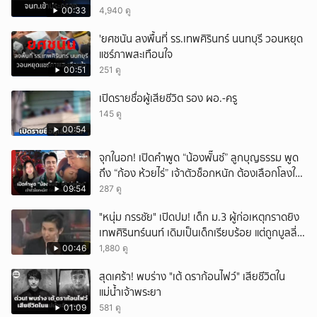
00:33
4,940 ดู
'ยศชนัน ลงพื้นที่ รร.เทพศิรินทร์ นนทบุรี วอนหยุด
แชร์ภาพสะเทือนใจ
00:51
251 ดู
เปิดรายชื่อผู้เสียชีวิต รอง ผอ.-ครู
145 ดู
00:54
จุกในอก! เปิดคำพูด “น้องพั๊นซ์” ลูกบุญธรรม พูด
ถึง “ก้อง ห้วยไร่” เจ้าตัวช็อกหนัก ต้องเลือกโลงให้
ลูก!
09:54
287 ดู
"หนุ่ม กรรชัย" เปิดปม! เด็ก ม.3 ผู้ก่อเหตุกราดยิง
เทพศิรินทร์นนท์ เดิมเป็นเด็กเรียบร้อย แต่ถูกบูลลี่
หนัก คาดแรงกดดันสะสมกลายเป็นแรงแค้น จนก่อ
00:46
1,880 ดู
เหตุสลด
สุดเศร้า! พบร่าง "เต้ ดราก้อนไฟว์" เสียชีวิตใน
แม่น้ำเจ้าพระยา
01:09
581 ดู