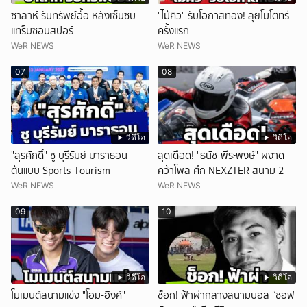
ซาลาห์ รับทรัพย์อื้อ หลังเซ็นซบ
"ไม้คิว" รับโอกาสทอง! ลุยโมโตทรี
แทร็บซอนสปอร์
ครั้งแรก
WeR NEWS
WeR NEWS
07
08
วิดีโอ
วิดีโอ
"สุรศักดิ์" ชู บุรีรัมย์ มาราธอน
สุดเดือด! "ธนัช-พีระพงษ์" ผงาด
ต้นแบบ Sports Tourism
คว้าโพล ศึก NEXZTER สนาม 2
WeR NEWS
WeR NEWS
09
10
วิดีโอ
วิดีโอ
โมเมนต์สนามแข่ง "โอม-อิงค์"
ช็อก! ฟ้าผ่ากลางสนามบอล “ซอฟ