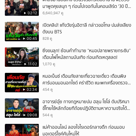
มาพูดคุยสนุก ๆ ก่อนไปเจอกันในคอนเสิร์ต '30 ปี
LOSO นานเท่าไรก็รอ'
02:12
6,640,947 ดู
เปิดคลิป! แก๊งวัยรุ่นอิตาลี กล่าวขอโทษ ปมส่งเสียง
ดังบน BTS
00:45
828 ดู
ยิ่งขนลุก! ย้อนคำทำนาย “หมอปลายพรายกระซิบ”
เตือนไฟไหม้สถานบันเทิง ก่อนเกิดเหตุสลด!
11:02
1,070 ดู
หมอเบ็นซ์ เตือนภัยสายเที่ยวฉายเดี่ยว เตือนพิษ
คาร์บอนมอนอกไซด์ คร่าชีวิต แนะพกเครื่องตรวจ
วัดติดตัว
02:34
454 ดู
อาจารย์อุ๋ย กางกฎหมายปม ฮลุน โซโล่ ดับปริศนา
ชี้ไทยใช้หลักถ้อยทีถ้อยปฏิบัติตามหาความจริงได้
แม้ไร้สนธิสัญญา
09:08
544 ดู
แม่ค้าออนไลน์ ลองใจไรเดอร์กลางดึก ก่อนมอบ
มอเตอร์ไซค์คันใหม่ให้