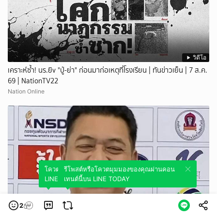
วิดีโอ
เคราะห์ซ้ำ! นร.ยิv "ปู่-ย่า" ก่อนมาก่อเหตุที่โรงเรียน | ทันข่าวเย็น | 7 ส.ค.
69 | NationTV22
Nation Online
โควตมุมมองของคุณผ่านคอนเทนต์นี้บน
รีโพสต์หรือโควตมุมมองของคุณผ่านคอน
LINE TODAY
เทนต์นี้บน LINE TODAY
2
วิดีโอ