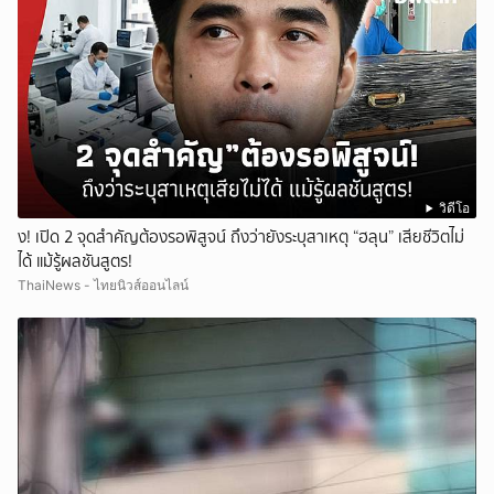
วิดีโอ
ึ้ง! เปิด 2 จุดสำคัญต้องรอพิสูจน์ ถึงว่ายังระบุสาเหตุ “ฮลุน” เสียชีวิตไม่
ได้ แม้รู้ผลชันสูตร!
ThaiNews - ไทยนิวส์ออนไลน์