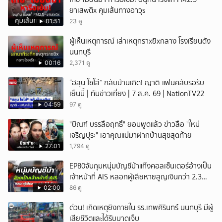
ยาเสwติx คุมเส้นทางอาวุs
01:51
23 ดู
ผู้เห็นเหตุการณ์ เล่าเหตุกราxยิxกลาง โรงเรียนดัง
นนทบุรี
00:16
2,371 ดู
“ฮลุน โซโล่” กลับบ้านเกิด! ญาติ-แฟนคลับรอรับ
เย็นนี้ | ทันข่าวเที่ยง | 7 ส.ค. 69 | NationTV22
04:59
97 ดู
"บิณฑ์ บรรลือฤทธิ์" ยอมพูดแล้ว ข่าวลือ "ใหม่
เจริญปุระ" เอาคุณแม่มาฝากบ้านสุขสุดท้าย
27:01
1,794 ดู
EP80จับกุมหนุ่มบัญชีม้าแก๊งคอลเซ็นเตอร์อ้างเป็น
เจ้าหน้าที่ AIS หลอกผู้เสียหายสูญเงินกว่า 2.3
ล้านบาท
02:00
86 ดู
ด่วน! เกิดเหตุยิงภายใน รร.เทพศิรินทร์ นนทบุรี มีผู้
เสียชีวิตและได้รับบาดเจ็บ