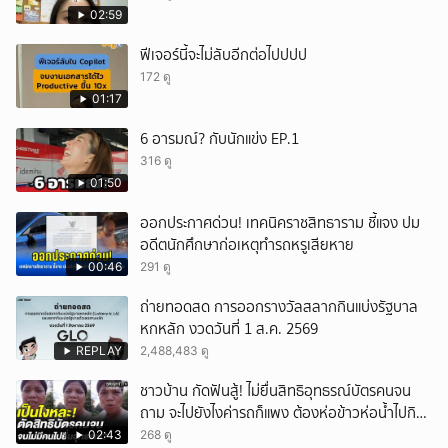
02:59
ฟีเจอร์นี้จะไม่ลับอีกต่อไปปปป
172 ดู
01:17
6 อารมณ์? กับนักแข่ง EP.1
316 ดู
01:50
ออกประกาศด่วน! เทคนิคราชสิทธาราม ชี้แจง ปม
อดีตนักศึกษาก่อเหตุทำรถหรูเสียหาย
00:46
291 ดู
ถ่ายทอดสด การออกรางวัลสลากกินแบ่งรัฐบาล
หกหลัก งวดวันที่ 1 ส.ค. 2569
REPLAY
2,488,483 ดู
ชาวบ้าน กัดฟันสู้! ไม่ยื่นสิทธิอุทธรณ์บัตรคนจน
ถาม จะไปยังไงค่ารถก็แพง ต้องห่อข้าวห่อน้ำไปกิน
อีก
02:43
268 ดู