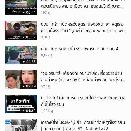
ตอนเนินพระงาม อ.เมือง จ.กาญจนบุรี เด็กบาด
เจ็บ 13 ราย
00:41
193 ดู
ยิ่งน่าเศร้า! เปิดผลชันสูตร "น้องฮลุน" สาเหตุเสีย
ชีวิตแท้จริง ด้าน "คุณย่า" โชว์เลขหลานรัก-ทะเบียน
รถเคลื่อนร่าง!
09:07
310 ดู
ด่วน! เกิดเหตุภายใน รร.เทพศิรินทร์นนท์ ดับ 4
8,192 ดู
01:23
ั่"จิน จรินทร์" เดือดจัด! อย่ามาเสือxเรื่องชาวบ้าน
ลั่น ด่าหนู (กวาง รติชา) เหมือนด่าพี่ อย่ามายุ่งกับ
คนของผม จบ!!!
02:49
527 ดู
นาทีระทึก! เด็กนักเรียนหมอบใต้โต๊ะ หลังเกิดเหตุยิง
กันในโรงเรียน
01:33
1,086 ดู
เคราะห์ซ้ำ! นร.ยิv "ปู่-ย่า" ก่อนมาก่อเหตุที่โรงเรียน
| ทันข่าวเย็น | 7 ส.ค. 69 | NationTV22