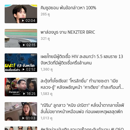
คิมซูฮยอน พ้นข้อกล่าวหา 100%
265 ดู
02:04
พาส่องบูธ งาน NEXZTER BRIC
321 ดู
02:15
เผยไทยมีผู้ติดเชื้อ HIV สะสมกว่า 5.5 แสนราย 13
จังหวัดที่มีผู้ติดเชื้อครึ่งล้านคน
02:52
1,360 ดู
สะดุ้งทั้งโซเชียล! “โหรลักยิ้ม” ทำนายชะตา “เมีย
หลวง-ชู้” หลังเผชิญหน้า “คาเตียง” ทำสะเทือนทั้ง
ประเทศ
16:25
1,583 ดู
"ณิริน" ลูกสาว "หนิง ปณิตา" หลั่งน้ำตากลางไลฟ์
ลั่นไม่อยากหน้าเหมือนพ่อ ก่อนเผยเหตุผลสุดพีก
01:03
1,013 ดู
#หลังม่านบันเทิง ชวนวงร็อกระดับตำนาน #LOSO