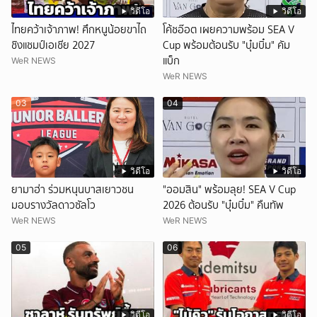
วิดีโอ
วิดีโอ
ไทยคว้าเจ้าภาพ! ศึกหนูน้อยขาไถ
โค้ชอ๊อต เผยความพร้อม SEA V
ชิงแชมป์เอเชีย 2027
Cup พร้อมต้อนรับ "บุ๋มบิ๋ม" คัม
แบ็ก
WeR NEWS
WeR NEWS
03
04
วิดีโอ
วิดีโอ
ยามาฮ่า ร่วมหนุนบาสเยาวชน
"ออมสิน" พร้อมลุย! SEA V Cup
มอบรางวัลดาวซัลโว
2026 ต้อนรับ "บุ๋มบิ๋ม" คืนทัพ
WeR NEWS
WeR NEWS
05
06
วิดีโอ
วิดีโอ