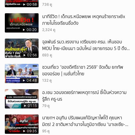
00:58
736 ดู
นาทีชีวิต ! เด็กนร.หนีอพยพ เหตุคนร้ายกราxยิx
ภายในโรงเรียนชื่อดัง
00:20
2,324 ดู
จุลพันธ์ รมว.แรงงาน เตรียมชง ครม. เห็นชอบ
MOU ไทย-เมียนมา ฉบับใหม่ ขยายกรอบ 5 ปี ดึง
แรงงานเข้าระบบ
02:56
693 ดู
ชวนเที่ยว “ของดีศรีราชา 2569” จัดเต็ม ยกทัพ
ของอร่อย | เนชั่นทั่วไทย
04:48
132 ดู
อ.เชน วอนงดแชร์ภาพเหตุการณ์ ชี้เป็นห่วงความ
รู้สึก ครู-นร
01:15
79 ดู
นายกฯ อนุทิน ปรับแผนแก้ปัญหาไฟใต้ คุยมหา
มิตร! 2 ชาติมหาอำนาจในภูมิอาเซียน “มาเลเซีย-
อินโดนีเซีย”
09:35
95 ดู