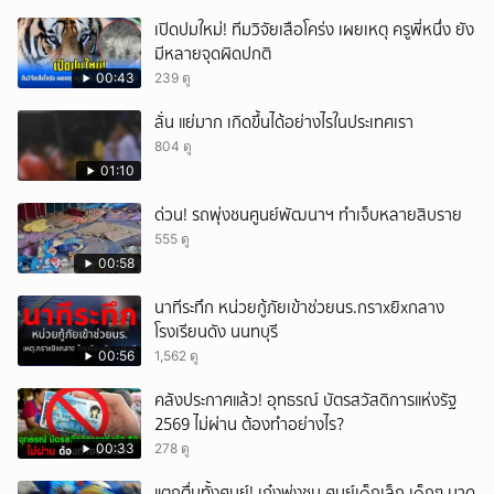
เปิดปมใหม่! ทีมวิจัยเสือโคร่ง เผยเหตุ ครูพี่หนึ่ง ยัง
มีหลายจุดผิดปกติ
00:43
239 ดู
ลั่น แย่มาก เกิดขึ้นได้อย่างไรในประเทศเรา
804 ดู
01:10
ด่วน! รถพุ่งชนศูนย์พัฒนาฯ ทำเจ็บหลายสิบราย
555 ดู
00:58
นาทีระทึก หน่วยกู้ภัยเข้าช่วยนร.กราxยิxกลาง
โรงเรียนดัง นนทบุรี
00:56
1,562 ดู
คลังประกาศแล้ว! อุทธรณ์ บัตรสวัสดิการแห่งรัฐ
2569 ไม่ผ่าน ต้องทำอย่างไร?
00:33
278 ดู
แตกตื่นทั้งศูนย์! เก๋งพุ่งชน ศูนย์เ๑็กเล็ก เ๑็กๆ บาด