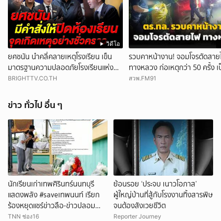
วิดีโอ
ยศชนัน นำคลี่คลายเหตุโรงเรียน เข็น
รวบคาหน้างาน! จอมโจรตัดสาย
มาตรฐานความปลอดภัยโรงเรียนแห่ง
ทางหลวง ก่อเหตุกว่า 50 ครั้ง เป
ชาติ ใน 90 วัน
ให้ถนนมือ รถชนเจ็บตาย หลายส
BRIGHTTV.CO.TH
สวพ.FM91
เสียหายราว 10 ล้าน
ข่าว ทั่วไป อื่น ๆ
นักเรียนเก่าเทพศิรินทร์นนทบุรี
ย้อนรอย ‘ประจบ เนาวโอภาส’
แสดงพลัง #saveเทพนนท์ เรียก
ผู้ใหญ่บ้านที่สู้กับโรงงานทิ้งสารพิษ
ร้องหยุดแชร์ข่าวลือ-ข่าวปลอม
จนต้องสังเวยชีวิต
เหตุกราดยิง เคารพผู้สูญเสีย
TNN ช่อง16
Reporter Journey