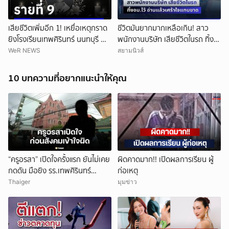
เสียชีวิตเพิ่มอีก 1! เหยื่อเหตุกราด
ชีวิตมันยากมากเหลือเกิน! สาว
ยิงโรงเรียนเทพศิรินทร์ นนทบุรี ทำ
พนักงานบริษัท เสียชีวิตในรถ ทิ้ง
ยอดเสียชีวิตสะสมรวมเป็น 9 ราย
จม.ไว้ อ่านแล้วเศร้าใจแทบขาด
WeR NEWS
สยามนิวส์
แล้ว
10 บทความที่อยากแนะนำให้คุณ
“ครูอรสา” เปิดใจครั้งแรก ยันไม่เคย
ผิดคาดมาก!! เปิดผลการเรียน ผู้
กดดัน มือยิง รร.เทพศิรินทร์
ก่อเหตุ
นนทบุรี
Thaiger
มุมข่าว