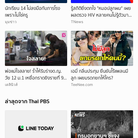
นักเรียน 14 ไม่ลงมือกับภารโรง
รู้สถิติยิ่งตกใจ "หมอปลูกผม" เผย
เพราะไม่ใช่ครู
ผลตรวจ HIV หลายคนไม่รู้ตัวมา
ก่อน
มุมข่าว
TNews
พ่อแม่ใจสลาย! ร่ำไห้รับร่างด.ญ.
เอมี่ กลิ่นประทุม ยืนยันไร้แพลนมี
วัย 12 ม.1 เหยื่อกราดยิงรายที่ 9
ลูก เผยมรดกยกให้ใคร?
สุดเศร้านำไปบำเพ็ญกุศล
เดลินิวส์
TeeNee.com
ล่าสุดจาก Thai PBS