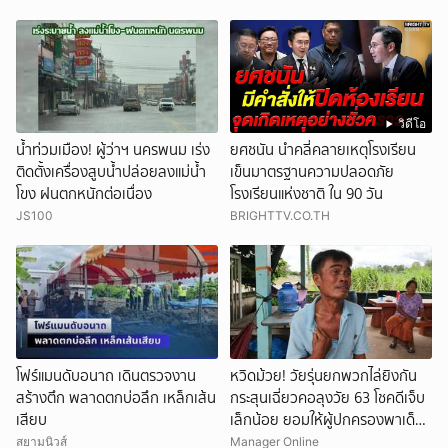
วิดีโอ
น้ำท่วมเมือง! ผู้ว่าฯ นครพนม เร่ง
ยศชนัน นำคลี่คลายเหตุโรงเรียน
ติดตั้งเครื่องสูบน้ำปล่อยลงแม่น้ำ
เข็นมาตรฐานความปลอดภัย
โขง ฝนตกหนักต่อเนื่อง
โรงเรียนแห่งชาติ ใน 90 วัน
JS100
BRIGHTTV.CO.TH
โฟร์แมนดับอนาถ เดินตรวจงาน
หวิดม้วย! วัยรุ่นยกพวกไล่ยิงกัน
สร้างตึก พลาดตกบ่อลึก เหล็กเส้น
กระสุนเฉี่ยวคอลุงวัย 63 โชคดีเจ็บ
เสียบ
เล็กน้อย ยอมให้ผู้ปกครองพาเด็ก
ขอขมา
สยามนิวส์
Manager Online