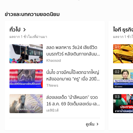
ข่าวและบทความยอดนิยม
ทั่วไป
ไอที ธุรกิ
ผลจาก 1 ชั่วโมงที่ผ่านมา
ผลจาก 1 ชั่ว
สลด พลทหาร วัย24 เสียชีวิต
01
บนรถทัวร์ หลังเดินทางกลับมา
เยี่ยมบ้าน
Khaosod
นั่นไง อาจมีคนโป๊ะแตกฉากใหญ่
02
หลังออกมาแฉ "ครู" เมื่อ 20ปี
ก่อน
TNews
ส่องเลขเด็ด “ม้าสีหมอก” งวด
03
16 ส.ค. 69 จัดเต็มเลขเด่น-เลข
วิ่ง-เลข 2 ตัว
เดลินิวส์
ดูเพิ่ม