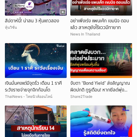
สัปดาห์นี้! น่าสน 3 หุ้นแถวสอง
อย่าเพิ่งเร่ง แพนเค้ก เขมนิจ ตอบ
แล้ว สาเหตุยังไร้แววมีทายาท
หุ้นวิชั่น
News In Thailand
เงินมั่นคงแต่มีจุดรั่ว เตือน 1 ราศี
จับตา “Bond Yield” ส่งสัญญาณ
ระวังรายจ่ายจุกจิกก้อนโต
ผิดปกติ กูรูเตือน! หากยีลด์พุ่ง
พร้อมหุ้นขึ้น แรงกระแทกตลาดอาจ
ThaiNews - ไทยนิวส์ออนไลน์
Share2Trade
ยกเลิก
รออยู่ข้างหน้า