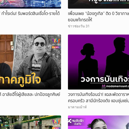
” กำไรเด่น! รับพอร์ตสินเชื่อโต-รายได้
เพื่อนเผย “น้องกูเกิล” ติด 0 วิชาภาษ
ยอมแก้เกรดให้
ข่าวช่องวัน 31
 อาลัยฮีโร่ผู้เสียสละ ปกป้องลูกศิษย์
วงการบันเทิงร้อนฉ่า! แฉสะพัดดาราห
ครอบครัว สามีนักร้องดัง แอบซุ่มแซ่
มาดามเม้าท์