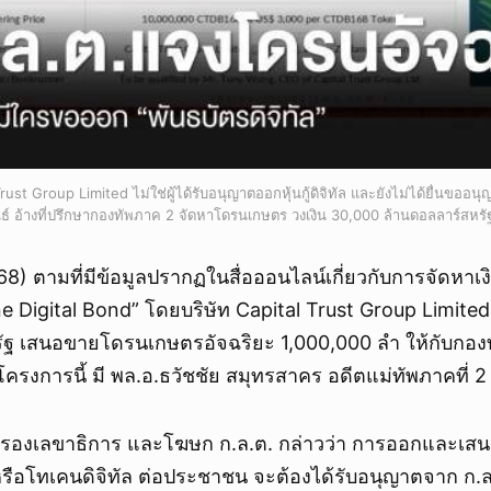
 Trust Group Limited ไม่ใช่ผู้ได้รับอนุญาตออกหุ้นกู้ดิจิทัล และยังไม่ได้ยื่นข
นธ์ อ้างที่ปรึกษากองทัพภาค 2 จัดหาโดรนเกษตร วงเงิน 30,000 ล้านดอลลาร์สหรั
2568) ตามที่มีข้อมูลปรากฏในสื่อออนไลน์เกี่ยวกับการจัดหาเ
 Digital Bond” โดยบริษัท Capital Trust Group Limited
ัฐ เสนอขายโดรนเกษตรอัจฉริยะ 1,000,000 ลำ ให้กับกองท
โครงการนี้ มี พล.อ.ธวัชชัย สมุทรสาคร อดีตแม่ทัพภาคที่ 2 เ
น รองเลขาธิการ และโฆษก ก.ล.ต. กล่าวว่า การออกและเสน
ู้) หรือโทเคนดิจิทัล ต่อประชาชน จะต้องได้รับอนุญาตจาก ก.ล.ต