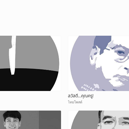
ยกเลิก
สวัสดี…คุณครู!
ไทยโพสต์