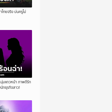
าไทยจริง บ่นครูไม่
นุ่มแถวหน้า ภาพดีรัก
บนักธุรกิจสาว!