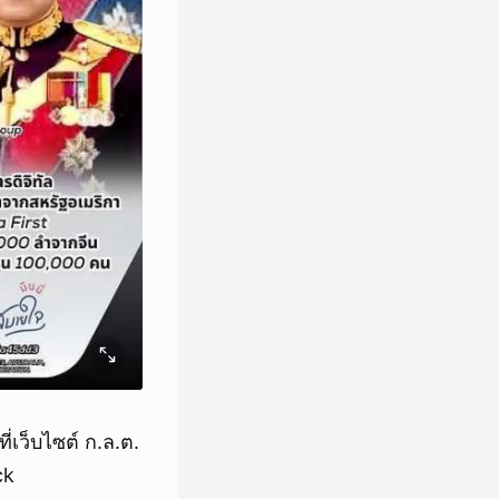
เว็บไซต์ ก.ล.ต.
ck