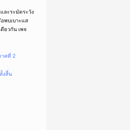
อ และระมัดระวัง
รือพบเบาะแส
ดียวกัน เพจ
าคที่ 2
งสิ้น