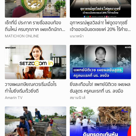
เช็กที่นี่ ประกาศ รายชื่อสอบท้อง
อุทาหรณ์พูลวิลล่า! ไฟดูดจากุซซี่
ถิ่นใหม่ ครบทุกภาค เผยเด็กนักการ
เจ้าของเมินชดเชยแค่ 20% ไร้คำขอ
เมืองดังหลุดอื้อ
โทษ
MATICHON ONLINE
แนวหน้า
วางแผนเกษียณควรเริ่มเมื่อไร
ยิ่งสะเทือนใจ! แพทย์นิติเวช เผยผล
ทำไมยิ่งเริ่มเร็วยิ่งดี
ชันสูตร ครูคนเเรกที่ นร. ลงมือ
Amarin TV
สยามนิวส์