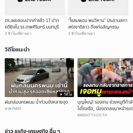
ตร.เผยสอบปากคำแล้ว 17 ปาก
“ไซสมพอน พมวิหาน” ประธานสภา
คดียิงใน รร.เทพศิรินทร์ นนทบุรี
แห่งชาติลาว ถึงแก่อสัญกรรม
2 ชั่วโมงที่ผ่านมา
2 ชั่วโมงที่ผ่านมา
วิดีโอแนะนำ
วิดีโอ
ฝนถล่มนครพนม น้ำท่วมขังหลายจุด
บุญใหญ่! รองเทน ช่วยหมูที่กำล
ไปโรงเชือ_ น้องตกลงมาหน้ารถ
สวพ.FM91
พอดี
BRIGHTTV.CO.TH
ข่าว ธุรกิจ-เศรษฐกิจ อื่น ๆ