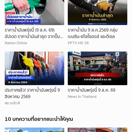
ราคาน้ำมันพรุ่งนี้ (9 ส.ค. 69)
ราคาน้ำมัน 9 ส.ค.2569 กลุ่ม
อัปเดต ราคาน้ำมันล่าสุด จากปั๊ม
เบนซิน-แก๊สโซฮอล์ และดีเซล
ใหญ่
Nation Online
PPTV HD 36
ประกาศแล้ว! ราคาน้ำมันพรุ่งนี้ 9
ราคาน้ำมันพรุ่งนี้ 9 ส.ค. 69
สิงหาคม 2569
News In Thailand
สยามนิวส์
10 บทความที่อยากแนะนำให้คุณ