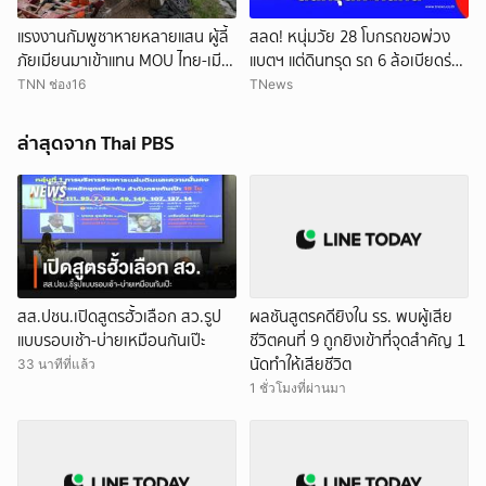
แรงงานกัมพูชาหายหลายแสน ผู้ลี้
สลด! หนุ่มวัย 28 โบกรถขอพ่วง
ภัยเมียนมาเข้าแทน MOU ไทย-เมีย
แบตฯ แต่ดินทรุด รถ 6 ล้อเบียดร่าง
นมาจะเปิดทางแค่ไหน
ดับ
TNN ช่อง16
TNews
ล่าสุดจาก Thai PBS
สส.ปชน.เปิดสูตรฮั้วเลือก สว.รูป
ผลชันสูตรคดียิงใน รร. พบผู้เสีย
แบบรอบเช้า-บ่ายเหมือนกันเป๊ะ
ชีวิตคนที่ 9 ถูกยิงเข้าที่จุดสำคัญ 1
นัดทำให้เสียชีวิต
33 นาทีที่แล้ว
1 ชั่วโมงที่ผ่านมา