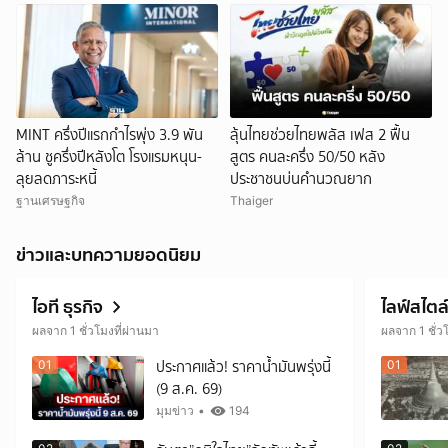
MINT ครึ่งปีแรกกำไรพุ่ง 3.9 พัน
ลุ้นไทยช่วยไทยพลัส เฟส 2 ฟื้น
ล้าน ชูครึ่งปีหลังโต โรงแรมหนุน-
สูตร คนละครึ่ง 50/50 หลัง
ลุยลดภาระหนี้
ประชาชนบ่นคำนวณยาก
ฐานเศรษฐกิจ
Thaiger
ข่าวและบทความยอดนิยม
ไอที ธุรกิจ
ไลฟ์สไตล
ผลจาก 1 ชั่วโมงที่ผ่านมา
ผลจาก 1 ชั่ว
ประกาศแล้ว! ราคาน้ำมันพรุ่งนี้
01
01
(9 ส.ค. 69)
มุมข่าว
•
194