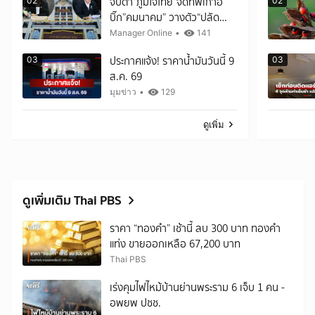
จับตา”ภูมิใจไทย”จัดทัพเก้าอี้
02
02
บิ๊ก”คมนาคม” วางตัว“ปลัด
คมนาคม”คนใหม่ นั่งยาว 8-10
Manager Online
•
141
ปี
ประกาศแจ้ง! ราคาน้ำมันวันนี้ 9
03
03
ส.ค. 69
มุมข่าว
•
129
ดูเพิ่ม
ดูเพิ่มเติม Thai PBS
ราคา “ทองคำ” เช้านี้ ลบ 300 บาท ทองคำ
แท่ง ขายออกเหลือ 67,200 บาท
Thai PBS
เร่งคุมไฟไหม้บ้านย่านพระราม 6 เจ็บ 1 คน -
อพยพ ปชช.