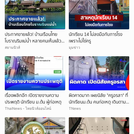
ประกาศขายแล้ว! บ้านเรือนไทย
นักเรียน 14 ไม่ลงมือกับภารโรง
โบราณริมแม่น้ำ หลายคนเห็นแล้ว
เพราะไม่ใช่ครู
จำได้ เคยเป็นฉากหนังดัง
สยามนิวส์
มุมข่าว
เรื่องพลิกอีก เปิดรายงานความ
ผิดคาดมาก เผยนิสัย "ครูอรสา" ที่
ประพฤติ นักเรียน ม.ต้น ผู้ก่อเหตุ
นักเรียนม.ต้น คนก่อเหตุ เดินตาม
หา
ThaiNews - ไทยนิวส์ออนไลน์
TNews
ยกเลิก