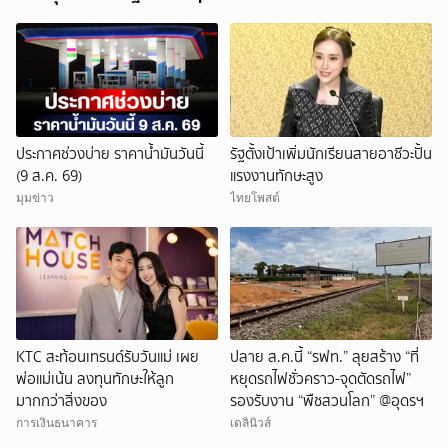
ประกาศช่วงบ่าย ราคาน้ำมันวันนี้
รัฐตั้งเป้าเพิ่มนักเรียนสายอาชีวะปั้น
(9 ส.ค. 69)
แรงงานทักษะสูง
มุมข่าว
ไทยโพสต์
KTC สะท้อนเทรนด์รับวันแม่ เผย
ปลาย ส.ค.นี้ “รฟท.” ลุยสร้าง “ที่
พ่อแม่เน้น ลงทุนทักษะให้ลูก
หยุดรถไฟชั่วคราว-จุดตัดรถไฟ”
มากกว่าสิ่งของ
รองรับงาน “พืชสวนโลก” @อุดรฯ
การเงินธนาคาร
เดลินิวส์