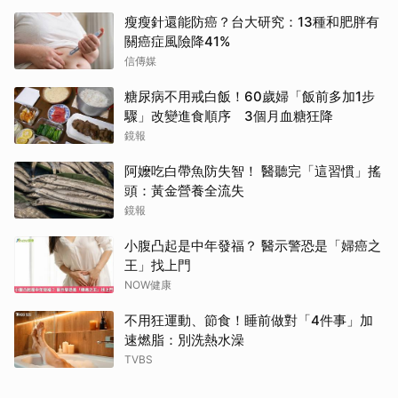
瘦瘦針還能防癌？台大研究：13種和肥胖有
關癌症風險降41%
信傳媒
糖尿病不用戒白飯！60歲婦「飯前多加1步
驟」改變進食順序 3個月血糖狂降
鏡報
阿嬤吃白帶魚防失智！ 醫聽完「這習慣」搖
頭：黃金營養全流失
鏡報
小腹凸起是中年發福？ 醫示警恐是「婦癌之
王」找上門
NOW健康
不用狂運動、節食！睡前做對「4件事」加
速燃脂：別洗熱水澡
TVBS