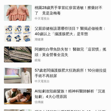
桃園28歲男手掌冒紅疹當過敏！擦藥好不
了 竟是染梅毒
中天電視台
父親節健檢該選哪些項目？ 醫揭必做檢查：
40歲以上「攝護腺肥大」是常態
潮健康
阿嬤吃白帶魚防失智！ 醫聽完「這習慣」搖
頭：黃金營養全流失
鏡報
57歲老闆攝護腺肥大狂跑廁所！10分鐘拉提
手術不再頻尿
中天電視台
AI短劇攻陷銀髮族！精神科醫師解析「沉迷
短劇」4大心理原因
信傳媒