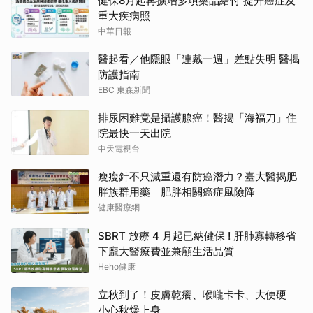
健保8月起再擴增多項藥品給付 提升癌症及
重大疾病照
中華日報
醫起看／他隱眼「連戴一週」差點失明 醫揭
防護指南
EBC 東森新聞
排尿困難竟是攝護腺癌！醫揭「海福刀」住
院最快一天出院
中天電視台
瘦瘦針不只減重還有防癌潛力？臺大醫揭肥
胖族群用藥 肥胖相關癌症風險降
健康醫療網
SBRT 放療 4 月起已納健保 ! 肝肺寡轉移省
下龐大醫療費並兼顧生活品質
Heho健康
立秋到了！皮膚乾癢、喉嚨卡卡、大便硬
小心秋燥上身