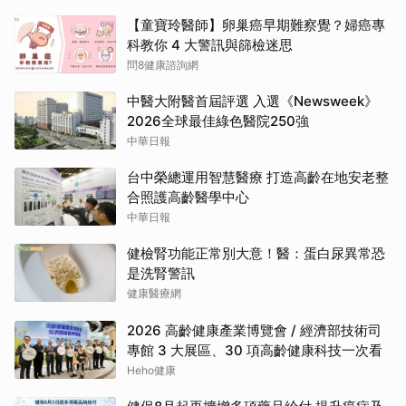
【童寶玲醫師】卵巢癌早期難察覺？婦癌專
科教你 4 大警訊與篩檢迷思
問8健康諮詢網
中醫大附醫首屆評選 入選《Newsweek》
2026全球最佳綠色醫院250強
中華日報
台中榮總運用智慧醫療 打造高齡在地安老整
合照護高齡醫學中心
中華日報
健檢腎功能正常別大意！醫：蛋白尿異常恐
是洗腎警訊
健康醫療網
2026 高齡健康產業博覽會 / 經濟部技術司
專館 3 大展區、30 項高齡健康科技一次看
Heho健康