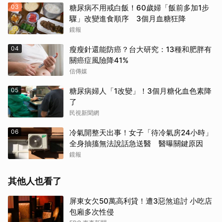
03
糖尿病不用戒白飯！60歲婦「飯前多加1步
驟」改變進食順序 3個月血糖狂降
鏡報
04
瘦瘦針還能防癌？台大研究：13種和肥胖有
關癌症風險降41%
信傳媒
05
糖尿病婦人「1改變」！3個月糖化血色素降
了
民視新聞網
06
冷氣開整天出事！女子「待冷氣房24小時」
全身抽搐無法說話急送醫 醫曝關鍵原因
鏡報
其他人也看了
屏東女欠50萬高利貸！遭3惡煞追討 小吃店
包廂多次性侵