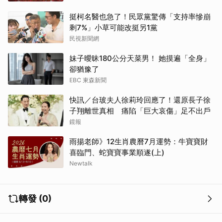
挺柯名醫也急了！民眾黨驚傳「支持率慘崩
剩7%」小草可能改挺另1黨
民視新聞網
妹子曖昧180公分天菜男！ 她摸遍「全身」
卻猶豫了
EBC 東森新聞
快訊／台玻夫人徐莉玲回應了！還原長子徐
子翔離世真相 痛陷「巨大哀傷」足不出戶
鏡報
雨揚老師》12生肖農曆7月運勢：牛寶寶財
喜臨門、蛇寶寶事業順遂(上)
Newtalk
轉發 (0)
取消