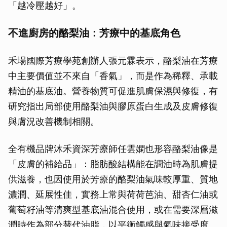
「越冷壓越好」。
不進廚房的酪梨油：芳療中的基底角色
禾場國際芳療學苑創辦人張元霖表示，酪梨油在芳療
中主要價值並不來自「香氣」，而是作為稀釋、承載
精油的基底油。營養物質可促進肌膚保濕與修復，有
研究指出局部使用酪梨油與膠原蛋白生成及皮膚修復
與膚況改善機制相關。
全有機品牌沐禾資深芳療師任雲嫻也形容酪梨油像是
「皮膚的補給品」：脂肪酸結構能在調油時為肌膚提
供滋養，也因使用於芳療的酪梨油氣味較厚重、質地
濃潤、延展性佳，實務上常與荷荷芭油、甜杏仁油或
葡萄籽油等清爽型基底油混合使用，或在需要深層滋
潤時作為部分替代油脂，以平衡觸感與氣味接受度。