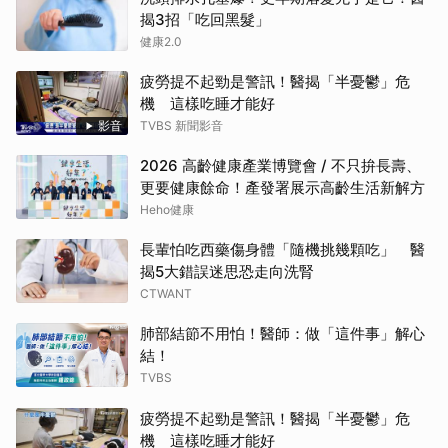
揭3招「吃回黑髮」
健康2.0
疲勞提不起勁是警訊！醫揭「半憂鬱」危
機 這樣吃睡才能好
影音
TVBS 新聞影音
2026 高齡健康產業博覽會 / 不只拚長壽、
更要健康餘命！產發署展示高齡生活新解方
Heho健康
長輩怕吃西藥傷身體「隨機挑幾顆吃」 醫
揭5大錯誤迷思恐走向洗腎
CTWANT
肺部結節不用怕！醫師：做「這件事」解心
結！
TVBS
疲勞提不起勁是警訊！醫揭「半憂鬱」危
機 這樣吃睡才能好