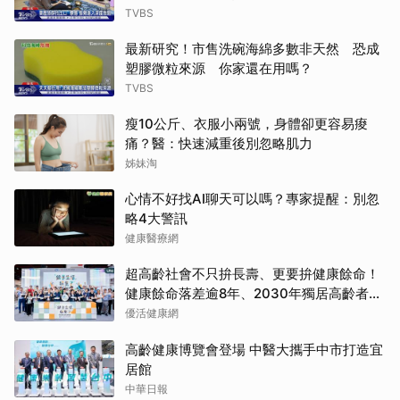
TVBS
最新研究！市售洗碗海綿多數非天然 恐成
塑膠微粒來源 你家還在用嗎？
TVBS
瘦10公斤、衣服小兩號，身體卻更容易痠
痛？醫：快速減重後別忽略肌力
姊妹淘
心情不好找AI聊天可以嗎？專家提醒：別忽
略4大警訊
健康醫療網
超高齡社會不只拚長壽、更要拚健康餘命！
健康餘命落差逾8年、2030年獨居高齡者估
破百萬戶
優活健康網
高齡健康博覽會登場 中醫大攜手中市打造宜
居館
中華日報