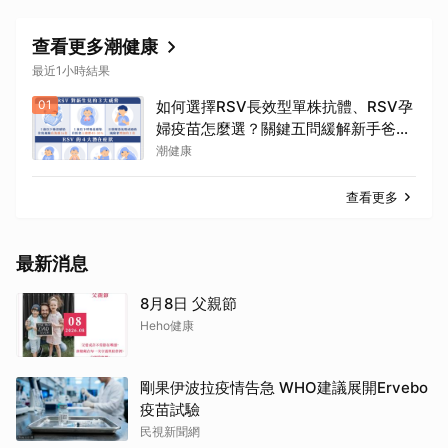
查看更多潮健康
最近1小時結果
01
如何選擇RSV長效型單株抗體、RSV孕
婦疫苗怎麼選？關鍵五問緩解新手爸媽
焦慮
潮健康
查看更多
最新消息
8月8日 父親節
Heho健康
剛果伊波拉疫情告急 WHO建議展開Ervebo
疫苗試驗
民視新聞網