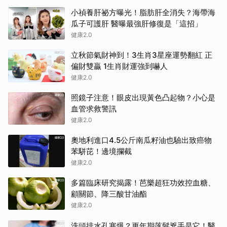
小禎養肝祕方曝光！脂肪肝全消失？海帶海
瓜子可護肝 醫曝最強肝修復是「這招」
健康2.0
立秋節氣財神到！3生肖3星座運勢翻紅 正
偏財雙贏 1生肖財運強到嚇人
健康2.0
照鏡子注意！眼皮出現黃色凸起物？小心是
血管求救警訊
健康2.0
奧地利進口4.5公斤南瓜籽油也驗出致癌物
苯駢芘！邊境攔截
健康2.0
多篇臨床研究揭露！芭樂超狂功效控血糖、
顧關節、降三酸甘油酯
健康2.0
洗頭排水孔塞爆？更年期落髮兇手是它！醫