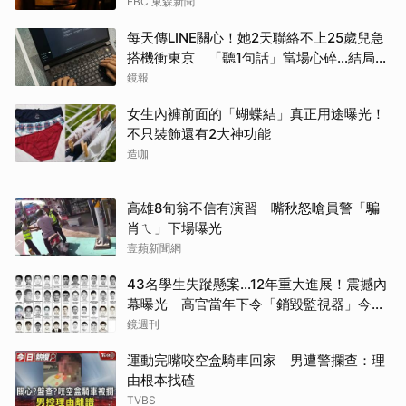
EBC 東森新聞
每天傳LINE關心！她2天聯絡不上25歲兒急
搭機衝東京 「聽1句話」當場心碎...結局看
哭網
鏡報
女生內褲前面的「蝴蝶結」真正用途曝光！
不只裝飾還有2大神功能
造咖
高雄8旬翁不信有演習 嘴秋怒嗆員警「騙
肖ㄟ」下場曝光
壹蘋新聞網
43名學生失蹤懸案...12年重大進展！震撼內
幕曝光 高官當年下令「銷毀監視器」今遭
逮
鏡週刊
運動完嘴咬空盒騎車回家 男遭警攔查：理
由根本找碴
TVBS