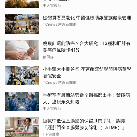
中天電視台
從體質看見老化 中醫健檢助銀髮族健康管理
TCnews 慈善新聞網
瘦瘦針還能防癌？台大研究：13種和肥胖有
關癌症風險降41%
信傳媒
小手牽大手畫爸爸 花蓮慈院父親節陪病童學
暑假安全
TCnews 慈善新聞網
手術室有廠商站旁邊？衛福部出手：禁碰病
人、違規永久封殺
中天電視台
拯救中低位直腸癌的保留肛門手術：認識
「經肛門全直腸繫膜切除術（TaTME）」
Heho健康