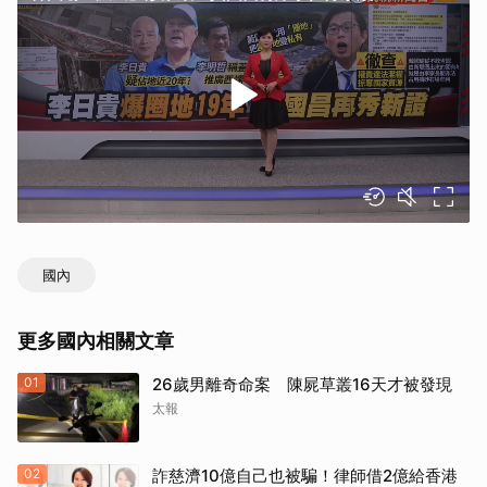
國內
更多國內相關文章
01
26歲男離奇命案 陳屍草叢16天才被發現
太報
02
詐慈濟10億自己也被騙！律師借2億給香港