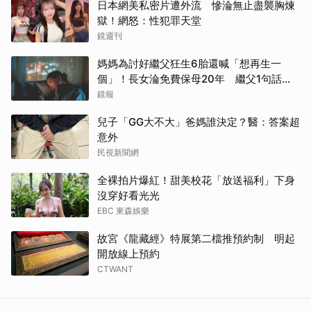
日本網美私密片遭外流 慘淪無止盡襲胸煉
獄！網怒：性犯罪天堂
鏡週刊
媽媽為討好繼父狂生6胎還喊「想再生一
個」！長女淪免費保母20年 繼父1句話嚇
到逃家
鏡報
兒子「GG大不大」爸媽誰決定？醫：答案超
意外
民視新聞網
全裸拍片爆紅！甜美校花「放送福利」下身
沒穿好看光光
EBC 東森娛樂
故宮《龍藏經》特展第二檔推預約制 明起
開放線上預約
CTWANT