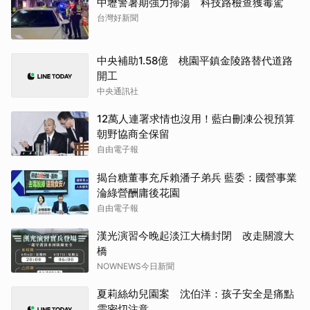
中壢警暑期強力掃蕩 科技路檢查獲毒駕
台灣好新聞
中央補助1.58億 桃園平鎮金陵路替代道路
開工
中央通訊社
12萬人連署求情也沒用！藍白刪凍公視預算
朝野協商全保留
自由電子報
揭台糖董事充斥賴潘子弟兵 藍委：國營事業
淪綠營酬庸後花園
自由電子報
漢光演習今晚起淡江大橋封閉 改走關渡大
橋
NOWNEWS今日新聞
夏莉絲幼兒園案 沈伯洋：孩子安全是痛點
需密切注意