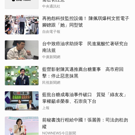
中央通訊社
再抱怨科技監控設備！ 陳佩琪爆柯文哲電子
腳鐐跟「她」同型號
自由電子報
台中致癌油求助掛零 民進黨酸忙著研究台
南法規
中廣新聞網
藍營影射陳其邁推薦台糖董事 高市府回
擊：停止惡意抹黑
民視新聞網
藍批台糖成毒油事件破口 質疑「綠友友」
掌權籲卓榮泰、石崇良下台
上報
前秘書洩行程給中國！張麗善：司法勿枉勿
縱
NOWNEWS今日新聞