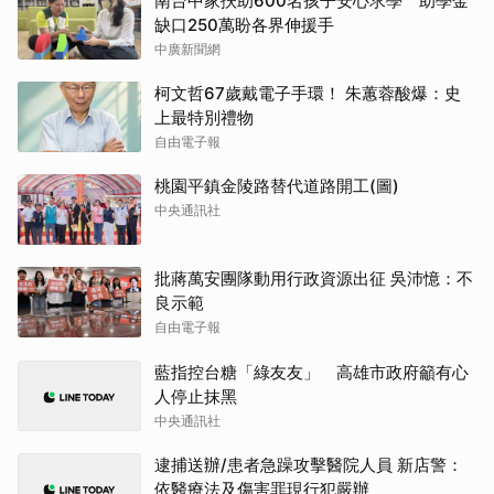
南台中家扶助600名孩子安心求學 助學金
缺口250萬盼各界伸援手
中廣新聞網
柯文哲67歲戴電子手環！ 朱蕙蓉酸爆：史
上最特別禮物
自由電子報
桃園平鎮金陵路替代道路開工(圖)
中央通訊社
批蔣萬安團隊動用行政資源出征 吳沛憶：不
良示範
自由電子報
藍指控台糖「綠友友」 高雄市政府籲有心
人停止抹黑
中央通訊社
逮捕送辦/患者急躁攻擊醫院人員 新店警：
依醫療法及傷害罪現行犯嚴辦