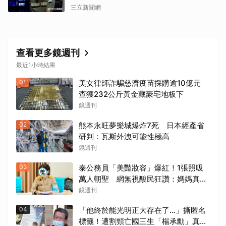
三立新聞網
查看更多鏡週刊
最近1小時結果
01
美女律師詐騙慈濟疫苗採購逾10億元
查獲232公斤黃金藏豪宅地板下
鏡週刊
02
熊本永旺夢樂城爆炸7死 日本經產省
研判：瓦斯外洩可能性極高
鏡週刊
03
泰公務員「美豔妝容」爆紅！1張照吸
萬人朝聖 網無視酸民狂讚：媽媽真漂
亮
鏡週刊
04
「他終於能光明正大存在了...」撕匿名
標籤！遭割頸亡國三生「楊承勳」真名