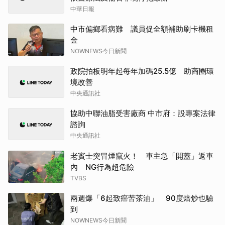
中華日報
中市偏鄉看病難 議員促全額補助刷卡機租
金
NOWNEWS今日新聞
政院拍板明年起每年加碼25.5億 助商圈環
境改善
中央通訊社
協助中聯油脂受害廠商 中市府：設專案法律
諮詢
中央通訊社
老賓士突冒煙竄火！ 車主急「開蓋」返車
內 NG行為超危險
TVBS
兩週爆「6起致癌苦茶油」 90度焙炒也驗
到
NOWNEWS今日新聞