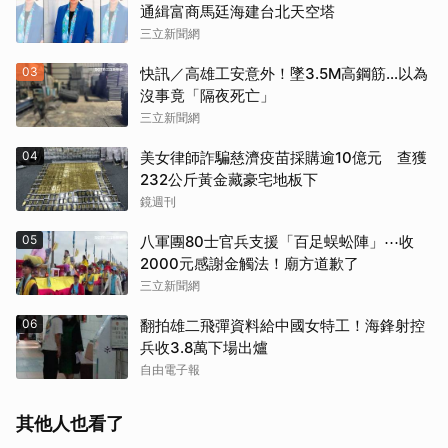
通緝富商馬廷海建台北天空塔
三立新聞網
03
快訊／高雄工安意外！墜3.5M高鋼筋…以為
沒事竟「隔夜死亡」
三立新聞網
04
美女律師詐騙慈濟疫苗採購逾10億元 查獲
232公斤黃金藏豪宅地板下
鏡週刊
05
八軍團80士官兵支援「百足蜈蚣陣」⋯收
2000元感謝金觸法！廟方道歉了
三立新聞網
06
翻拍雄二飛彈資料給中國女特工！海鋒射控
兵收3.8萬下場出爐
自由電子報
其他人也看了