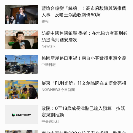
藍嗆台糖變「綠糖」！高市府駁陳其邁推薦
人事 反嗆王鴻薇收南僑50萬
鏡報
防範中國跨國鎮壓 學者：在地協力者罪刑必
須提高到國安層次
Newtalk
桃園新屋路口車禍！兩自小客猛撞車頭全毀
中華日報
屏東「FUN光所」11文創品牌在文博會亮相
NOWNEWS今日新聞
政院：0至18歲成長津貼已編入預算 按既
定規劃推動
中央通訊社