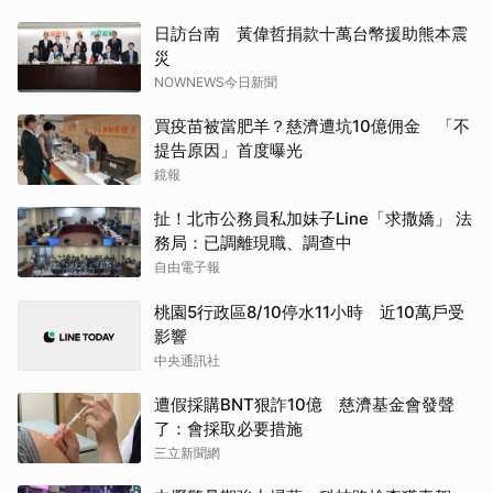
日訪台南 黃偉哲捐款十萬台幣援助熊本震
災
NOWNEWS今日新聞
買疫苗被當肥羊？慈濟遭坑10億佣金 「不
提告原因」首度曝光
鏡報
扯！北市公務員私加妹子Line「求撒嬌」 法
務局：已調離現職、調查中
自由電子報
桃園5行政區8/10停水11小時 近10萬戶受
影響
中央通訊社
遭假採購BNT狠詐10億 慈濟基金會發聲
了：會採取必要措施
三立新聞網