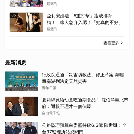
解禁 乾妹法庭抗辯引眾怒
鏡週刊
05
亞莉安娜遭「5重打擊」瘦成排骨
精！ 家人急介入認了「她真的不好」
鏡週刊
查看更多
最新消息
行政院通過「災害防救法」修正草案 海嘯、
堰塞湖列法定天然災害
青年日報
夏莉絲竟給幼童吃過期食品！ 沈伯洋轟北市
府：通報不理才一個個爆
自由電子報
公路監理預算白委堅持砍6.6億 陳世凱：全
台37監理所站恐關門