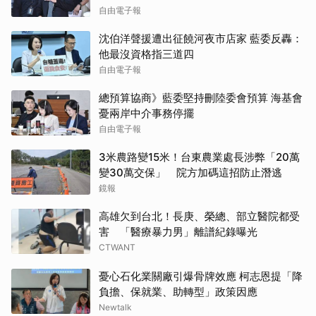
自由電子報
沈伯洋聲援遭出征饒河夜市店家 藍委反轟：
他最沒資格指三道四
自由電子報
總預算協商》藍委堅持刪陸委會預算 海基會
憂兩岸中介事務停擺
自由電子報
3米農路變15米！台東農業處長涉弊「20萬
變30萬交保」 院方加碼這招防止潛逃
鏡報
高雄欠到台北！長庚、榮總、部立醫院都受
害 「醫療暴力男」離譜紀錄曝光
CTWANT
憂心石化業關廠引爆骨牌效應 柯志恩提「降
負擔、保就業、助轉型」政策因應
Newtalk