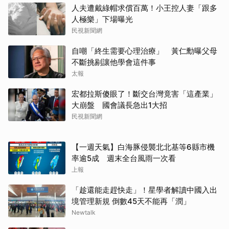
人夫遭戴綠帽求償百萬！小王控人妻「跟多
人極樂」下場曝光
民視新聞網
自嘲「終生需要心理治療」 黃仁勳曝父母
不斷挑剔讓他學會這件事
太報
宏都拉斯傻眼了！斷交台灣竟害「這產業」
大崩盤 國會議長急出1大招
民視新聞網
【一週天氣】白海豚侵襲北北基等6縣市機
率逾5成 週末全台風雨一次看
上報
「趁還能走趕快走」！星學者解讀中國入出
境管理新規 倒數45天不能再「潤」
Newtalk