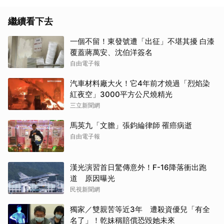
繼續看下去
一個不留！東發號遭「出征」不堪其擾 白漆
覆蓋蔣萬安、沈伯洋簽名
自由電子報
汽車材料廠大火！它4年前才燒過「烈焰染
紅夜空」3000平方公尺燒精光
三立新聞網
馬英九「文膽」張鈞綸律師 罹癌病逝
自由電子報
取消
漢光演習首日驚傳意外！F-16降落衝出跑
道 原因曝光
民視新聞網
獨家／雙親苦等近3年 遭殺資優兒「有全
名了」！乾妹稱賠償恐毀她未來