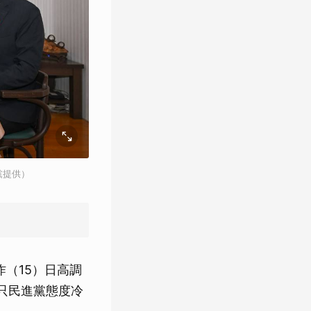
黨提供）
（15）日高調
只民進黨態度冷