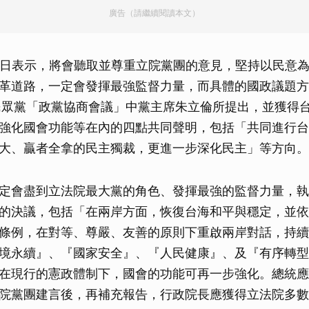
廣告（請繼續閱讀本文）
）日表示，將會聽取並尊重立院黨團的意見，堅持以民意
革道路，一定會發揮最強監督力量，而具體的國政議題方
民眾黨「政黨協商會議」中黨主席朱立倫所提出，並獲得
強化國會功能等在內的四點共同聲明，包括「共同進行台
大、贏者全拿的民主獨裁，更進一步深化民主」等方向。
定會盡到立法院最大黨的角色、發揮最強的監督力量，執
的決議，包括「在兩岸方面，恢復台海和平與穩定，並依
條例，在對等、尊嚴、友善的原則下重啟兩岸對話，持續
境永續』、『國家安全』、『人民健康』、及『有序轉型
在現行的憲政體制下，國會的功能可再一步強化。總統應
院黨團建言後，再補充報告，行政院長應獲得立法院多數