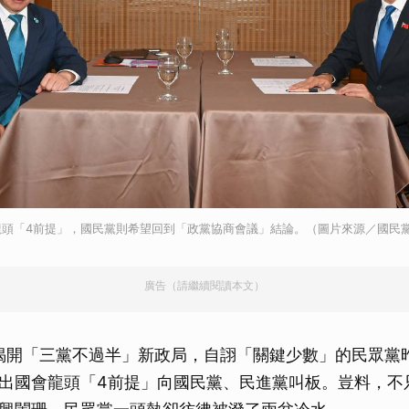
龍頭「4前提」，國民黨則希望回到「政黨協商會議」結論。（圖片來源／國民
廣告（請繼續閱讀本文）
選揭開「三黨不過半」新政局，自詡「關鍵少數」的民眾黨昨
出國會龍頭「4前提」向國民黨、民進黨叫板。豈料，不