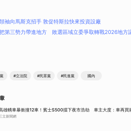
領袖向馬斯克招手 敦促特斯拉快來投資設廠
把第三勢力帶進地方 敗選區域立委爭取轉戰2026地方
民黨
#立法院
#民眾黨
#民進黨
國內
章
高雄轎車暴衝撞12車！賓士S500擋下夜市浩劫 車主大度：車再買
三立新聞網