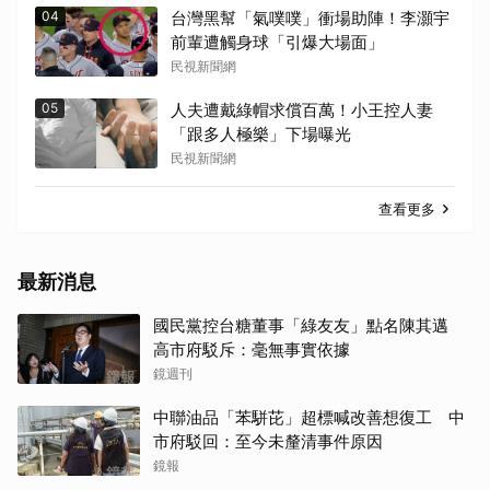
04
台灣黑幫「氣噗噗」衝場助陣！李灝宇
前輩遭觸身球「引爆大場面」
民視新聞網
05
人夫遭戴綠帽求償百萬！小王控人妻
「跟多人極樂」下場曝光
民視新聞網
查看更多
最新消息
國民黨控台糖董事「綠友友」點名陳其邁
高市府駁斥：毫無事實依據
鏡週刊
中聯油品「苯駢芘」超標喊改善想復工 中
市府駁回：至今未釐清事件原因
鏡報