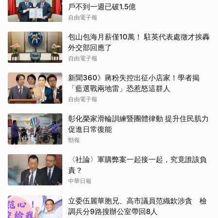
戶不到一週已破1.5億
自由電子報
包山包海月薪僅10萬！ 駐英代表處徵才挨轟
外交部回應了
自由電子報
新聞360》蔣粉失控出征小店家！學者揭
「藍選戰兩地雷」恐惹怒這群人
自由電子報
彰化榮家滑輪訓練暨團體律動 提升住民肌力
促進日常復能
勁報
〈社論〉軍購弊案一起接一起，究竟誰該負
責？
中華日報
立委伍麗華胞兄、高市議員范織欽涉貪 檢
調兵分9路搜辦公室帶回8人