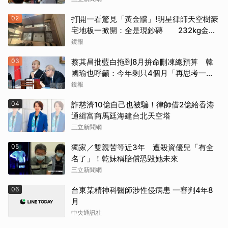
02
打開一看驚見「黃金牆」!明星律師天空樹豪
宅地板一掀開：全是現鈔磚 232kg金山
震撼影像曝
鏡報
03
蔡其昌批藍白拖到8月拚命刪凍總預算 韓
國瑜也呼籲：今年剩只4個月「再思考一
下」
鏡報
04
詐慈濟10億自己也被騙！律師借2億給香港
通緝富商馬廷海建台北天空塔
三立新聞網
05
獨家／雙親苦等近3年 遭殺資優兒「有全
名了」！乾妹稱賠償恐毀她未來
三立新聞網
06
台東某精神科醫師涉性侵病患 一審判4年8
月
中央通訊社