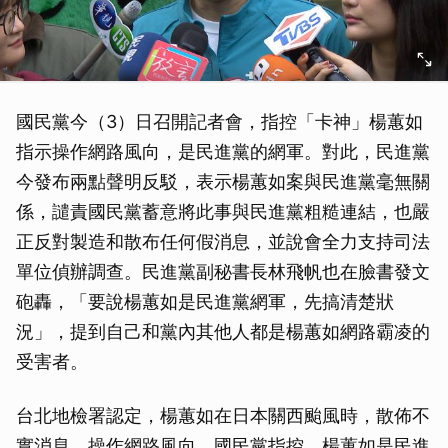
國民黨今（3）日召開記者會，指控「卡神」楊蕙如
指示操作網路風向，是民進黨的網軍。對此，民進黨
今發布兩點聲明反駁，表示楊蕙如案與民進黨毫無關
係，譴責國民黨蓄意將此事與民進黨粗糙連結，也嚴
正反對製造和散布任何假消息，並說會全力支持司法
單位偵辦調查。民進黨副秘書長林飛帆也在臉書發文
砲轟，「要說楊蕙如是民進黨網軍，先搞清楚狀
況」，提到自己和黨內其他人都是楊蕙如網路霸凌的
受害者。
台北地檢署認定，楊蕙如在日本關西颱風時，散佈不
實消息、操作網路風向。國民黨指控，楊蕙如是民進