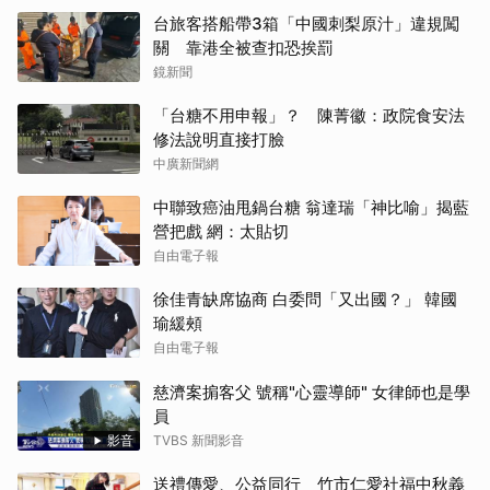
台旅客搭船帶3箱「中國刺梨原汁」違規闖
關 靠港全被查扣恐挨罰
鏡新聞
「台糖不用申報」？ 陳菁徽：政院食安法
修法說明直接打臉
中廣新聞網
中聯致癌油甩鍋台糖 翁達瑞「神比喻」揭藍
營把戲 網：太貼切
自由電子報
徐佳青缺席協商 白委問「又出國？」 韓國
瑜緩頰
自由電子報
慈濟案掮客父 號稱"心靈導師" 女律師也是學
員
影音
TVBS 新聞影音
送禮傳愛、公益同行 竹市仁愛社福中秋義