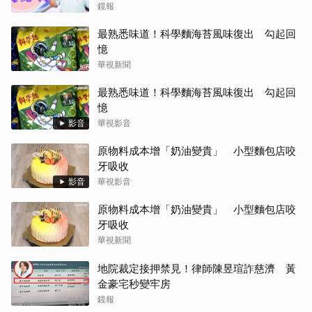
鏡報
最熟悉味道！科學麵海苔風味復出 勾起回
憶
華視新聞
最熟悉味道！科學麵海苔風味復出 勾起回
憶
影音
華視影音
原物料成本增「奶油變貴」 小型麵包店咬
牙吸收
影音
華視影音
原物料成本增「奶油變貴」 小型麵包店咬
牙吸收
華視新聞
地院裁定接押禁見！律師陳昱瑄詐慈濟 黃
金豪宅秒變牢房
鏡報