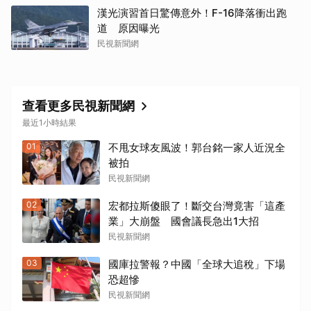
漢光演習首日驚傳意外！F-16降落衝出跑
道 原因曝光
民視新聞網
查看更多民視新聞網
最近1小時結果
01
不甩女球友風波！郭台銘一家人近況全
被拍
民視新聞網
02
宏都拉斯傻眼了！斷交台灣竟害「這產
業」大崩盤 國會議長急出1大招
民視新聞網
03
國庫拉警報？中國「全球大追稅」下場
恐超慘
民視新聞網