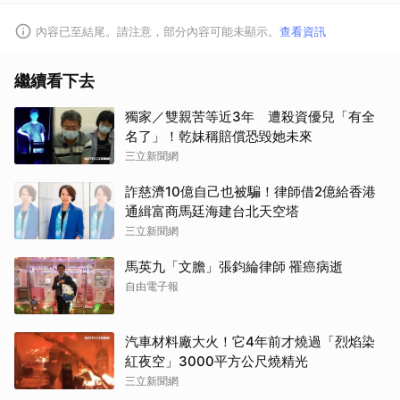
內容已至結尾。請注意，部分內容可能未顯示。
查看資訊
繼續看下去
獨家／雙親苦等近3年 遭殺資優兒「有全
名了」！乾妹稱賠償恐毀她未來
三立新聞網
詐慈濟10億自己也被騙！律師借2億給香港
通緝富商馬廷海建台北天空塔
三立新聞網
馬英九「文膽」張鈞綸律師 罹癌病逝
自由電子報
汽車材料廠大火！它4年前才燒過「烈焰染
紅夜空」3000平方公尺燒精光
取消
三立新聞網