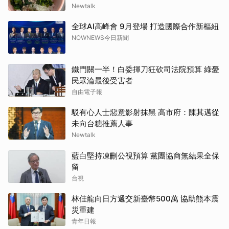
Newtalk
全球AI高峰會 9月登場 打造國際合作新樞紐
NOWNEWS今日新聞
鐵門關一半！白委揮刀狂砍司法院預算 綠憂
民眾淪最後受害者
自由電子報
駁有心人士惡意影射抹黑 高市府：陳其邁從
未向台糖推薦人事
Newtalk
藍白堅持凍刪公視預算 黨團協商無結果全保
留
台視
林佳龍向日方遞交新臺幣500萬 協助熊本震
災重建
青年日報