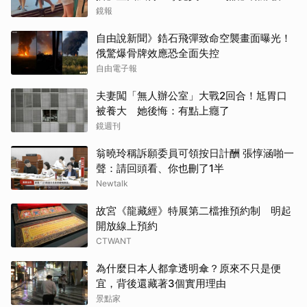
讚
鏡報
自由說新聞》鋯石飛彈致命空襲畫面曝光！
俄驚爆骨牌效應恐全面失控
自由電子報
夫妻闖「無人辦公室」大戰2回合！尪胃口
被養大 她後悔：有點上癮了
鏡週刊
翁曉玲稱訴願委員可領按日計酬 張惇涵啪一
聲：請回頭看、你也刪了1半
Newtalk
故宮《龍藏經》特展第二檔推預約制 明起
開放線上預約
CTWANT
為什麼日本人都拿透明傘？原來不只是便
宜，背後還藏著3個實用理由
景點家