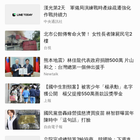
漢光第2天 軍備局演練戰時產線疏遷強化
作戰持續力
中央通訊社
北市公館傳奪命火警！ 女性長者陳屍民宅2
樓
台視
熊本地震》林佳龍代表政府捐贈500萬 片山
和之：台灣總第一個伸出援手
Newtalk
【國中生割頸案】被害少年「楊承勳」名字
獲公開 楊父提撥550萬善款設獎學金
上報
國民黨曾轟綠營擋慈濟買疫苗 林智群曝當年
陳時中「這句話」打臉
自由電子報
立院完成總預算2輪協商 韓國瑜：下週進