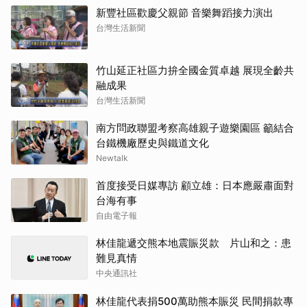
新豐社區歡慶父親節 音樂舞蹈接力演出
台灣生活新聞
竹山延正社區力拚全國金質卓越 展現全齡共
融成果
台灣生活新聞
南方問政聯盟考察高雄親子遊樂園區 籲結合
台鐵機廠歷史與鐵道文化
Newtalk
首度接受日媒專訪 顧立雄：日本應嚴肅面對
台海有事
自由電子報
林佳龍遞交熊本地震賑災款 片山和之：患
難見真情
中央通訊社
林佳龍代表捐500萬助熊本賑災 民間捐款專