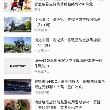
賣邀各界支持籌募服務經費250萬元
勁報
漢光演習 澎湖第一作戰區防空接戰操演
（2）(圖)
中央通訊社
漢光演習 澎湖第一作戰區防空接戰操演
（1）(圖)
中央通訊社
漢光42號澎湖操演防空接戰 驗證常後一體
作戰能力
中央通訊社
在野癱瘓NCC人事災情擴大 網曝無線電考
照也受影響！大罵「藍白吃X」
民視新聞網
簡舒培爆虐兒幼兒園疑用過期食材 質疑
「無預警稽查」業者竟已在等