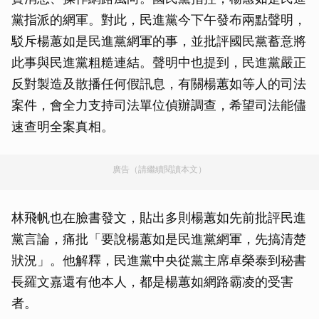
黨指派的網軍。對此，民進黨今下午發布兩點聲明，
駁斥楊蕙如是民進黨網軍的事，並批評國民黨蓄意將
此事與民進黨粗糙連結。聲明中也提到，民進黨嚴正
反對製造及散播任何假訊息，有關楊蕙如等人的司法
案件，會全力支持司法單位偵辦調查，希望司法能儘
速查明全案真相。
廣告（請繼續閱讀本文）
林飛帆也在臉書發文，貼出多則楊蕙如先前批評民進
黨言論，痛批「要說楊蕙如是民進黨網軍，先搞清楚
狀況」。他解釋，民進黨中央從黨主席卓榮泰到秘書
長羅文嘉還有他本人，都是楊蕙如網路霸凌的受害
者。