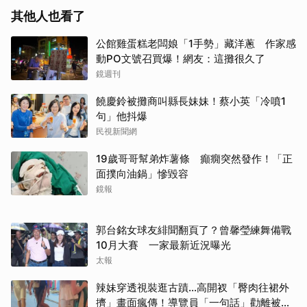
其他人也看了
公館雞蛋糕老闆娘「1手勢」藏洋蔥 作家感
動PO文號召買爆！網友：這攤很久了
鏡週刊
饒慶鈴被攤商叫縣長妹妹！蔡小英「冷噴1
句」他抖爆
民視新聞網
19歲哥哥幫弟炸薯條 癲癇突然發作！「正
面撲向油鍋」慘毀容
鏡報
郭台銘女球友緋聞翻頁了？曾馨瑩練舞備戰
10月大賽 一家最新近況曝光
太報
辣妹穿透視裝逛古蹟…高開衩「臀肉往裙外
擠」畫面瘋傳！導覽員「一句話」勸離被狂