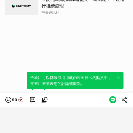
行後續處理
中央通訊社
全新體驗！一鍵引用此內容，透過發布貼
可以轉發或引用此內容至自己的貼文中，
文來輕鬆表達個人立場。
來發表您的評論或觀點。
90
類別
服務條款
隱私權政策
服務聲明
© LINE Plus Corporation