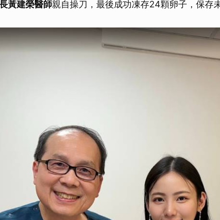
長黃建榮醫師
親自操刀，最後成功凍存24顆卵子，保存