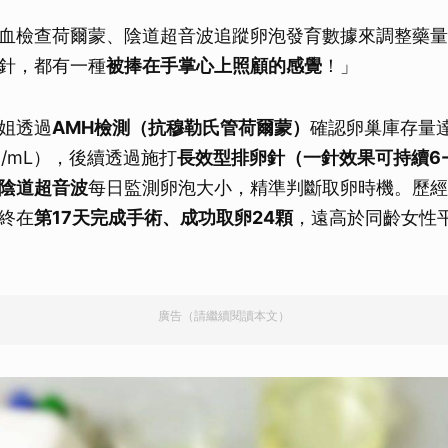
血檢查荷爾蒙、陰道超音波追蹤卵泡發育數據來調整藥量
針，都有一種
被捧在手掌心上照顧的感覺
！」
姐透過
AMH檢測（抗穆勒氏管荷爾蒙）
確認卵巢庫存量達
ng/mL），後續透過施打
長效型排卵針（一針效果可持續6-
陰道超音波
每日監測卵泡大小，精準判斷取卵時機。歷經
終在
第17天完成手術、成功取卵24顆
，遠高於同齡女性平
廣告（請繼續閱讀本文）