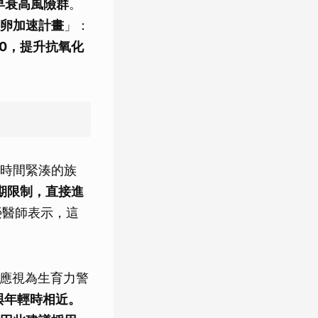
早衰高風險群
。
卵加速計畫
」：
10，提升抗氧化
時間緊湊的族
期限制，直接進
榮醫師表示，這
應視為生育力警
與年輕時相近。