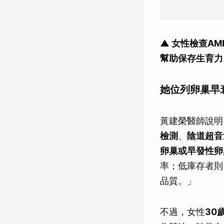
▲ 女性檢查A
幫助保存生育力
她位列卵巢早
黃建榮醫師說明
檢測
、
陰道超音
卵巢或早發性卵
率；低庫存者則
品質。」
不過，女性
30