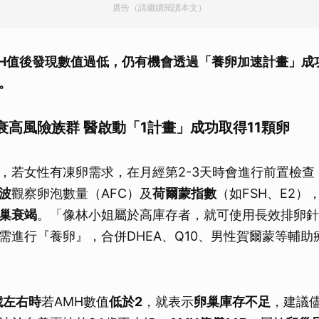
廣告（請繼續閱讀本文）
MH值後發現數值過低，仍有機會透過「養卵加速計畫」成
。
衰高風險族群 醫啟動「1計畫」成功取得11顆卵
，若女性有凍卵需求，在月經第2-3天時會進行前置檢查
波
觀察卵泡數量（AFC）及
荷爾蒙指數
（如FSH、E2）
巢衰竭
。「像林小姐屬於高庫存者，就可使用長效排卵針
需進行『養卵』，合併DHEA、Q10、男性賀爾蒙等輔助
歲左右時
若AMH數值
低於2
，就表示
卵巢庫存不足
，建議