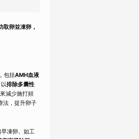
功取卵並凍卵，
，包括
AMH血液
，以
排除多囊性
來減少施打頻
療法，提升卵子
儘早凍卵。如工