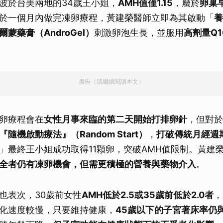
波於台美兩地的34歲王小姐，
AMH值僅1.15
，屬於
卵巢
於一個月內做完凍卵療程，黃建榮醫師立即為其啟動「
養
蒙藥膏（AndroGel）
刺激卵泡生長，並服用
高劑量Q
廣告（請繼續閱讀本文）
卵療程會在
女性月事來臨的第二天開始打排卵針
，但對於
『隨機啟動療法』（Random Start）
，
打破傳統月經週
」最終王小姐成功取得11顆卵，突破AMH值限制。黃建
全者仍有凍卵機會，但需更積極的營養與藥物介入
。
也表次，30歲前女性
AMH低於2.5或35歲前低於2.0者
，
化速度較慢，只要維持健康，
45歲以下的子宮著床率仍