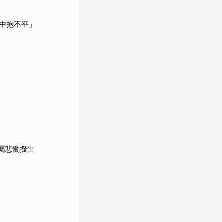
中抱不平」
屬悲慟擬告