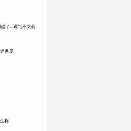
認證了…遲到不支薪
直追進度
衛生棉