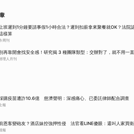
章
上班遲到1分鐘要請事假1小時合法？遲到扣薪拿來聚餐就OK？法院
這樣算
今周刊
別再靠開會找安全感！研究揭 3 種團隊類型：交辦對了，就不用一
經理人月刊
採購疫苗遭詐10.6億 慈濟聲明：深感痛心、已委託律師配合調查
上報
前恩客變砲友？酒店妹控強押性侵 法官看LINE傻眼：還叫人家買
鏡報