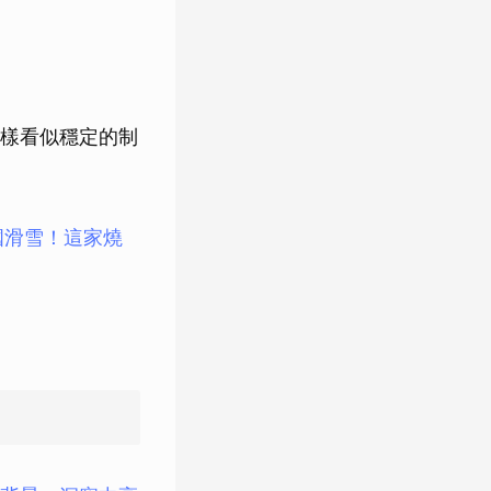
樣看似穩定的制
國滑雪！這家燒