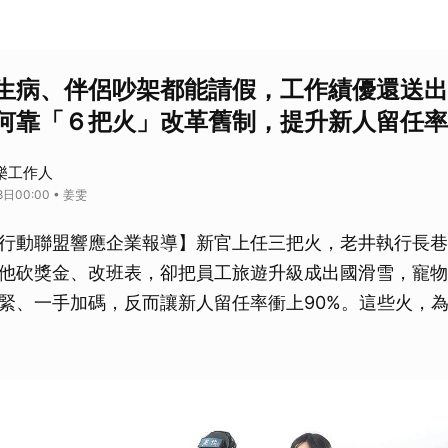
生病、伴侶吵架都能請假，工作績優還送出
何靠「６把火」改革舊制，提升新人留任率
快樂工作人
日00:00 • 姜雯
行動聯盟響應企業報導】新官上任三把火，老井執行長巷
他砍獎金、改班表，卻把員工旅遊升級成出國滑雪，寵物
緊、一手加碼，反而讓新人留任率衝上90%。這些火，