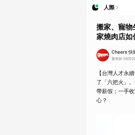
人際
搬家、寵物
家燒肉店如
Cheers 
發布於 06月08
【台灣人才永續
了「六把火」。
帶薪假；一手收
心？