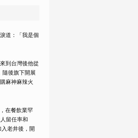
淚道：「我是個
來到台灣後他從
，隨後旗下開展
購麻神麻辣火
成，在餐飲業罕
新人留任率和
加入老井後，開