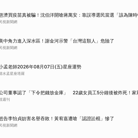
慈濟買疫苗真被騙！沈伯洋開嗆蔣萬安：靠誤導選民當選「該為陳時
民視新聞網
美中角力進入深水區！謝金河示警「台灣這類人」危險了
民視新聞網
小孟老師2026年08月07日(五)星座運勢
清水孟星座塔羅
公司董事認了「下令把錢放金庫」 22歲女員工5分鐘後被炸死！家
鏡週刊
怒告李怡貞妨害名譽吞敗！黃宥嘉遭嗆「認證訟棍」慘了
民視新聞網