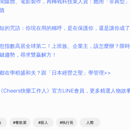
聞媒體、電影製作，再轉戰科技業人資：她用「非典型」
取消
值
短的咒語：你現在用的稱呼，是在保護你，還是讓你成了
怠指數高居全球第二！上班族、企業主，該怎麼辦？限時下載
鍵趨勢，尋求雙贏解方！
都在學稻盛和夫？跟「日本經營之聖」學管理>>
入《Cheers快樂工作人》官方LINE會員，更多精選人物
！
金
#餐飲業
#新人
#執行長
人際