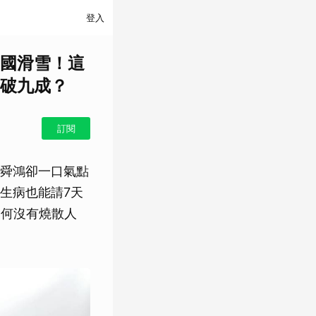
登入
國滑雪！這
破九成？
訂閱
舜鴻卻一口氣點
生病也能請7天
為何沒有燒散人