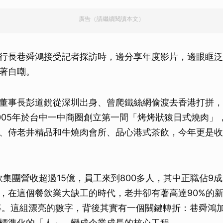
廣告（請繼續閱讀本文）
行長巷舜鴻接受記者採訪時，邊分享年度影片，邊眼眶泛
著自嘲。
董事長彭道銳從深圳出身、曾爬鐵絲網偷渡去香港打拼，
005年於台中一中商圈創立第一間「烤烤狀猿日式燒肉」
、侍老井精品和牛燒肉會所、品心港式茶飲，今年更是收
餐飲集團營收超過15億，員工來到800多人，其中正職佔9
，在這個餐飲業大缺工的時代，老井卻有著高達90%的
職率。這組漂亮的數字，背後其實有一個關鍵轉折：巷舜鴻
標準化的「人」，變成企業成長的核心工程。