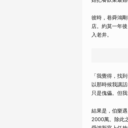
彼時，巷舜鴻剛
店。約莫一年後
入老井。
「我覺得，找到
以那時候我講話
只是傀儡。但我
結果是，伯樂遇
2000萬。除
舜鴻新官上任放