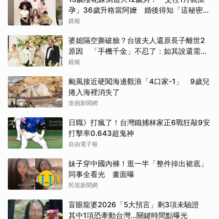
孕」36歲升格當阿嬤 婚後得知「這秘密」
傻眼了
鏡報
婆媳隔空撕破臉？台玻夫人還原長子離世2
原因 「手機千金」不忍了：如其說還需要
離開嗎？
鏡報
颱風接近硬闖海邊觀浪「4口家-1」 9歲兒
捲入海裡消失了
壹蘋新聞網
日職》打瘋了！台灣鐵捕林家正6戰狂敲9安
打擊率0.643超鬼神
自由電子報
妹子穿中國內褲！逛一半「整件掉出裙底」
同事全看光 畫面曝
民視新聞網
盲眼龍婆2026「5大預言」剩3項未驗證
其中1項恐牽動台灣...關鍵時間點曝光