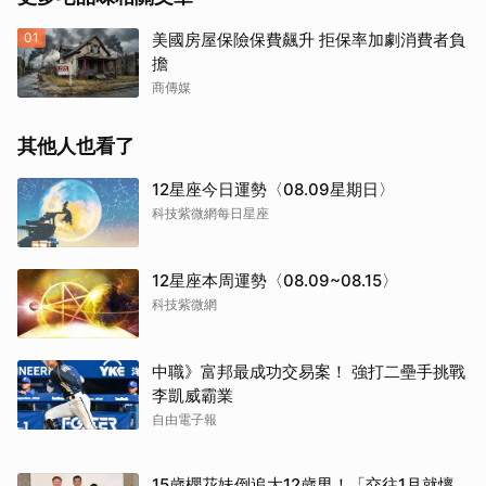
01
美國房屋保險保費飆升 拒保率加劇消費者負
擔
商傳媒
其他人也看了
12星座今日運勢〈08.09星期日〉
科技紫微網每日星座
12星座本周運勢〈08.09~08.15〉
科技紫微網
中職》富邦最成功交易案！ 強打二壘手挑戰
李凱威霸業
自由電子報
15歲櫻花妹倒追大12歲男！「交往1月就懷