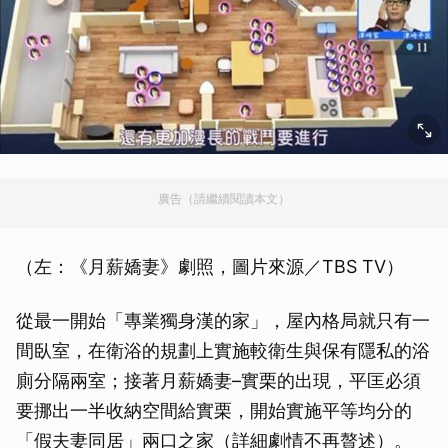
廣告（請繼續閱讀本文）
（左：《月薪嬌妻》劇照，圖片來源／TBS TV）
從最一開始「專業獨身漢的家」，屋內格局就只有一
間臥室，在衛浴的規劃上實施較衛生與保有隱私的浴
廁分隔兩室；接著月薪嬌妻–實栗的出現，平匡必須
要挪出一半收納空間給實栗，開始實施平等均分的
「假夫妻同居」兩口之家（詳細劇情不再贅述）。