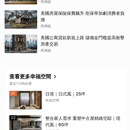
商傳媒
美國房屋保險保費飆升 拒保率加劇消費者負
擔
商傳媒
美國公寓貸款新規上路 儲備金門檻提高衝擊
房產交易
商傳媒
查看更多幸福空間
最近1小時結果
01
日境｜日式風｜25坪
幸福空間
02
整合家人需求 重塑中古屋精緻宅邸｜現
代風｜60坪