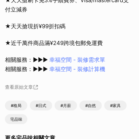
★️天天搶刷卡免3%手續費券、Visa/mastercard支
付立減券
★️天天搶現折¥99折扣碼
★️️近千萬件商品滿¥249跨境包郵免運費
相關服務：►►►
幸福空間 - 裝修需求單
相關服務：►►►
幸福空間 - 裝修計算機
查看原始文章
#格局
#日式
#月薪
#自然
#家具
宅品味
更多宅品味相關文章