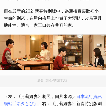
而在最新的2021新春特別版中，為迎接實栗肚裡小
生命的到來，在屋內格局上也做了大變動，改為更具
機能性、適合一家三口共存共容的家。
廣告（請繼續閱讀本文）
（左：《月薪嬌妻》劇照，圖片來源／
日本流行資訊
網站「ネタとぴ」
；右：《月薪嬌妻》新春特別版劇