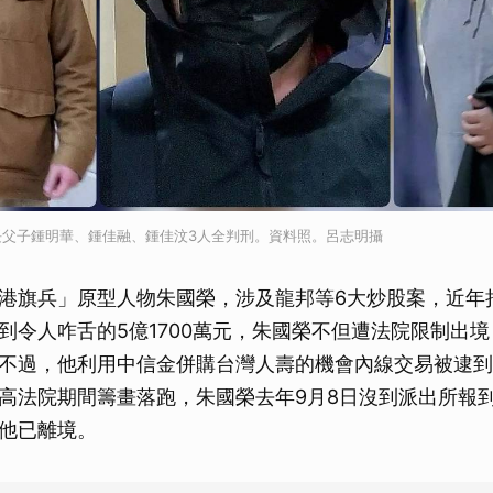
長父子鍾明華、鍾佳融、鍾佳汶3人全判刑。資料照。呂志明攝
港旗兵」原型人物朱國榮，涉及龍邦等6大炒股案，近年
到令人咋舌的5億1700萬元，朱國榮不但遭法院限制出
不過，他利用中信金併購台灣人壽的機會內線交易被逮到
高法院期間籌畫落跑，朱國榮去年9月8日沒到派出所報
他已離境。