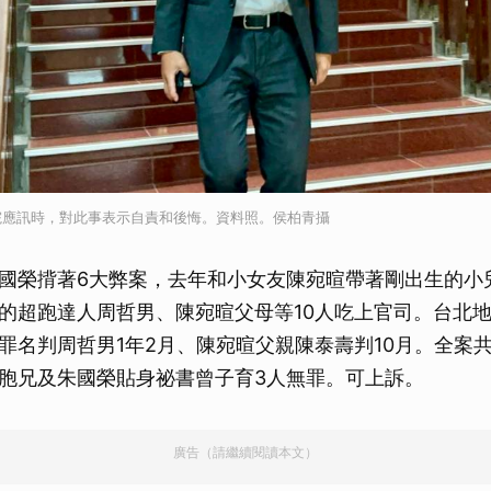
院應訊時，對此事表示自責和後悔。資料照。侯柏青攝
國榮揹著6大弊案，去年和小女友陳宛暄帶著剛出生的小
的超跑達人周哲男、陳宛暄父母等10人吃上官司。台北
罪名判周哲男1年2月、陳宛暄父親陳泰壽判10月。全案
胞兄及朱國榮貼身祕書曾子育3人無罪。可上訴。
廣告（請繼續閱讀本文）