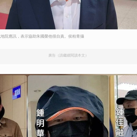
北地院應訊，表示協助朱國榮他很自責。侯柏青攝
廣告（請繼續閱讀本文）