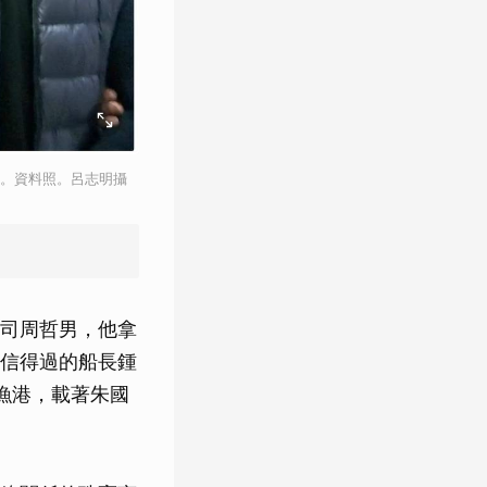
罪。資料照。呂志明攝
司周哲男，他拿
信得過的船長鍾
漁港，載著朱國