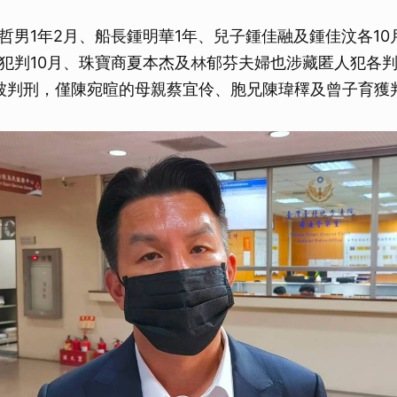
哲男1年2月、船長鍾明華1年、兒子鍾佳融及鍾佳汶各10
犯判10月、珠寶商夏本杰及林郁芬夫婦也涉藏匿人犯各判
被判刑，僅陳宛暄的母親蔡宜伶、胞兄陳瑋䆁及曾子育獲