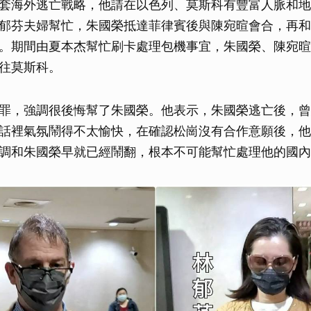
套海外逃亡戰略，他請在以色列、莫斯科有豐富人脈和地
郁芬夫婦幫忙，朱國榮抵達菲律賓後與陳宛暄會合，再和
。期間由夏本杰幫忙刷卡處理包機事宜，朱國榮、陳宛暄
往莫斯科。
罪，強調很後悔幫了朱國榮。他表示，朱國榮逃亡後，曾
話裡氣氛鬧得不太愉快，在確認松崗沒有合作意願後，他
調和朱國榮早就已經鬧翻，根本不可能幫忙處理他的國內