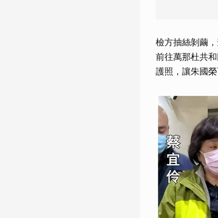
檢方抽絲剝繭，
前往萬那杜共和
護照，讓朱國榮