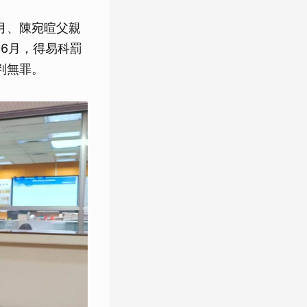
月、陳宛暄父親
6月，得易科罰
判無罪。