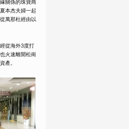
緣關係的珠寶商
夏本杰夫婦一起
從萬那杜經由以
經從海外3度打
也火速離開松崗
資產。