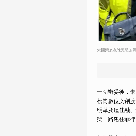
朱國榮女友陳宛暄的媽
一切辦妥後，朱
松崗數位文創股
明華及鍾佳融、
榮一路逃往菲律