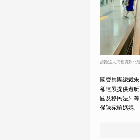
超跑達人周哲男到北
國寶集團總裁朱
卻連累提供遊艇
國及移民法》等
僅陳宛暄媽媽、