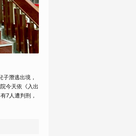
兒子潛逃出境，
地院今天依《入出
共有7人遭判刑，