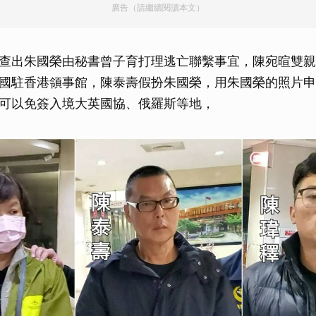
廣告（請繼續閱讀本文）
取消
查出朱國榮由秘書曾子育打理逃亡聯繫事宜，陳宛暄雙親
國駐香港領事館，陳泰壽假扮朱國榮，用朱國榮的照片申
可以免簽入境大英國協、俄羅斯等地，