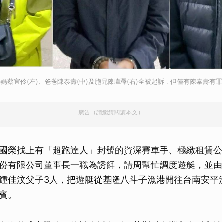
媽蔡宜伶(左)、爸爸陳泰壽(中)及胞兄陳瑋釋(右)全被起訴，但僅有陳泰壽有
廣告（請繼續閱讀本文）
國榮找上有「超跑達人」封號的資深賽車手、極緻租賃公
份有限公司董事長一職為誘餌，請周幫忙調度遊艇，並由
鍾佳汶父子3人，把遊艇從基隆八斗子漁港開往台南安平
賓。