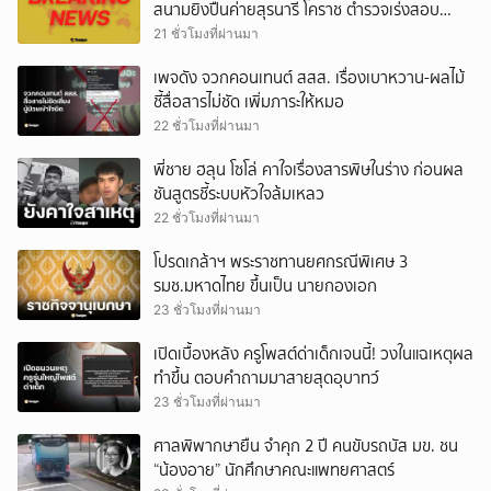
สนามยิงปืนค่ายสุรนารี โคราช ตำรวจเร่งสอบ
สาเหตุ
21 ชั่วโมงที่ผ่านมา
เพจดัง จวกคอนเทนต์ สสส. เรื่องเบาหวาน-ผลไม้
ชี้สื่อสารไม่ชัด เพิ่มภาระให้หมอ
22 ชั่วโมงที่ผ่านมา
พี่ชาย ฮลุน โซโล่ คาใจเรื่องสารพิษในร่าง ก่อนผล
ชันสูตรชี้ระบบหัวใจล้มเหลว
22 ชั่วโมงที่ผ่านมา
โปรดเกล้าฯ พระราชทานยศกรณีพิเศษ 3
รมช.มหาดไทย ขึ้นเป็น นายกองเอก
23 ชั่วโมงที่ผ่านมา
เปิดเบื้องหลัง ครูโพสต์ด่าเด็กเจนนี้! วงในแฉเหตุผล
ทำขึ้น ตอบคำถามมาสายสุดอุบาทว์
23 ชั่วโมงที่ผ่านมา
ศาลพิพากษายืน จำคุก 2 ปี คนขับรถบัส มข. ชน
“น้องอาย” นักศึกษาคณะแพทยศาสตร์