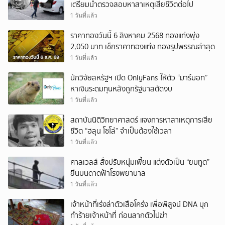
เตรียมนำตรวจสอบหาสาเหตุเสียชีวิตต่อไป
1 วันที่แล้ว
ราคาทองวันนี้ 6 สิงหาคม 2568 ทองแท่งพุ่ง
2,050 บาท เช็กราคาทองแท่ง ทองรูปพรรณล่าสุด
1 วันที่แล้ว
นักวิจัยสหรัฐฯ เปิด OnlyFans ให้ตัว “มาร์มอท”
หาเงินระดมทุนหลังถูกรัฐบาลตัดงบ
1 วันที่แล้ว
สถาบันนิติวิทยาศาสตร์ แจงการหาสาเหตุการเสีย
ชีวิต “ฮลุน โซโล่” จำเป็นต้องใช้เวลา
1 วันที่แล้ว
ศาลเวลส์ สั่งปรับหนุ่มเพี้ยน แต่งตัวเป็น “ยมทูต”
ยืนบนดาดฟ้าโรงพยาบาล
1 วันที่แล้ว
เจ้าหน้าที่เร่งล่าตัวเสือโคร่ง เพื่อพิสูจน์ DNA บุก
ทำร้ายเจ้าหน้าที่ ก่อนลากตัวไปฆ่า