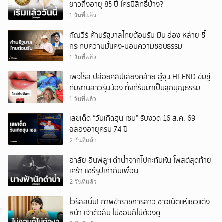
ยาวถึงอายุ 85 ปี ใครมีสิทธิ์บ้าง?
1 วันที่แล้ว
กัณวีร์ ค้านรัฐบาลไทยต้อนรับ มิน อ่อง หล่าย ชี้
กระทบความมั่นคง-มอบความชอบธรรม
1 วันที่แล้ว
เพจโรส ปล่อยคลิปเสียงคล้าย อู๋จุน HI-END ข่มขู่
ทีมงานสาวรุ่นน้อง ทั้งที่รับมาเป็นลูกบุญธรรม
1 วันที่แล้ว
เลขเด็ด “วันเกิดฮุน เซน” รับงวด 16 ส.ค. 69
ฉลองอายุครบ 74 ปี
2 วันที่แล้ว
อาลัย อินฟลูฯ ดำน้ำจากไปกะทันหัน โพสต์สุดท้าย
เศร้า แชร์รูปเก่ากับเพื่อน
2 วันที่แล้ว
ไวรัลสนั่น! ภาพข้าราชการสาว ชาวเน็ตแห่แซวแต่ง
หน้า เจ้าตัวลั่น ไม่ชอบก็ไม่ต้องดู