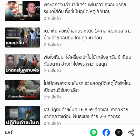
พระเอกดัง เล่านาทีเศร้า แฟนสาว ถุงลมนิรภัย
ระเบิดใส่ดับ ทั้งที่เป็นอุบัติเหตุเล็กน้อย
2 วันที่แล้ว
เฒ่าหื่น จับหน้าอกนร.หญิง 14 กลางรถเมล์ ชาว
บ้านถ่ายคลิปทัน โดนคุก 4 เดือน
2 วันที่แล้ว
พ่อใจเหี้ยม! ใช้เครื่องเป่าใบไม้แกล้งลูกวัย 6 เดือน
ดับอนาถ อ้างทำไปเพราะความสนุก
2 วันที่แล้ว
ไม่เปิดเพลงตอนขับรถ ช่วยลดอุบัติเหตุได้จริงไหม
เปิดงานวิจัยเจาะลึก
2 วันที่แล้ว
เลขปฏิทินคำชะโนด 16 8 69 ส่องเลขมงคลหวย
งวดกลางเดือน ฟันธงเลขท้าย 2-3 ตัวตรง
2 วันที่แล้ว
แชร์
คลิปโซเชียล ผู้อพยพกระโดดจากรถทหารสเปน