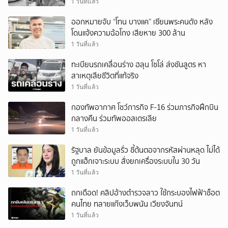
1 วันที่แล้ว
ออกหมายจับ “โทน บางแค” เซียนพระคนดัง หลัง
โดนแจ้งความฉ้อโกง เสียหาย 300 ล้าน
1 วันที่แล้ว
ทะเบียนรถเคลื่อนร่าง ฮลุน โซโล่ ส่งชันสูตร หา
สาเหตุเสียชีวิตที่แท้จริง
1 วันที่แล้ว
กองทัพอากาศ โชว์ภารกิจ F-16 ร่วมภารกิจฝึกบิน
กลางคืน ร่วมทัพออสเตรเลีย
1 วันที่แล้ว
รัฐบาล ยันข้อมูลรั่ว ชี้ต้นตอจากรหัสผ่านหลุด ไม่ได้
ถูกแฮ็กเจาะระบบ สั่งยกเครื่องระบบใน 30 วัน
1 วันที่แล้ว
ถกเดือด! คลิปอ้างตำรวจลาว ใช้กระบองไฟฟ้าช็อต
คนไทย ทลายแก๊งเว็บพนัน เวียงจันทน์
1 วันที่แล้ว