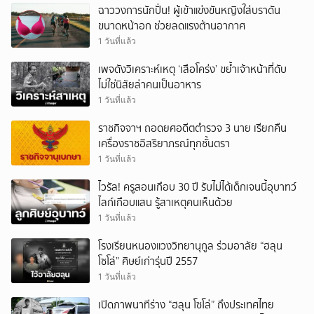
ฉาววงการนักปั่น! ผู้เข้าแข่งขันหญิงใส่บราดัน
ยกเลิก
ขนาดหน้าอก ช่วยลดแรงต้านอากาศ
1 วันที่แล้ว
เพจดังวิเคราะห์เหตุ ‘เสือโคร่ง’ ขย้ำเจ้าหน้าที่ดับ
ไม่ใช่นิสัยล่าคนเป็นอาหาร
1 วันที่แล้ว
ราชกิจจาฯ ถอดยศอดีตตำรวจ 3 นาย เรียกคืน
เครื่องราชอิสริยาภรณ์ทุกชั้นตรา
1 วันที่แล้ว
ไวรัล! ครูสอนเกือบ 30 ปี รับไม่ได้เด็กเจนนี้อุบาทว์
ไลก์เกือบแสน รู้สาเหตุคนเห็นด้วย
1 วันที่แล้ว
โรงเรียนหนองแวงวิทยานุกูล ร่วมอาลัย “ฮลุน
โซโล่” ศิษย์เก่ารุ่นปี 2557
1 วันที่แล้ว
เปิดภาพนาทีร่าง “ฮลุน โซโล่” ถึงประเทศไทย