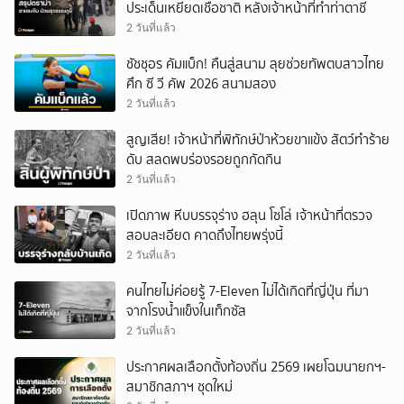
ประเด็นเหยียดเชื้อชาติ หลังเจ้าหน้าที่ทำท่าตาชี้
2 วันที่แล้ว
ชัชชุอร คัมแบ็ก! คืนสู่สนาม ลุยช่วยทัพตบสาวไทย
ศึก ซี วี คัพ 2026 สนามสอง
2 วันที่แล้ว
สูญเสีย! เจ้าหน้าที่พิทักษ์ป่าห้วยขาแข้ง สัตว์ทำร้าย
ดับ สลดพบร่องรอยถูกกัดกิน
2 วันที่แล้ว
เปิดภาพ หีบบรรจุร่าง ฮลุน โซโล่ เจ้าหน้าที่ตรวจ
สอบละเอียด คาดถึงไทยพรุ่งนี้
2 วันที่แล้ว
คนไทยไม่ค่อยรู้ 7-Eleven ไม่ได้เกิดที่ญี่ปุ่น ที่มา
จากโรงน้ำแข็งในเท็กซัส
2 วันที่แล้ว
ประกาศผลเลือกตั้งท้องถิ่น 2569 เผยโฉมนายกฯ-
สมาชิกสภาฯ ชุดใหม่