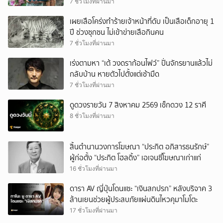
7 ชั่วโมงที่ผ่านมา
เผยเสือโคร่งทำร้ายเจ้าหน้าที่ดับ เป็นเสือเด็กอายุ 1
ปี ช่วงซุกซน ไม่เข้าข่ายเสือกินคน
7 ชั่วโมงที่ผ่านมา
เร่งตามหา “เต้ วงดราก้อนไฟว์” ปั่นจักรยานแล้วไม่
กลับบ้าน หายตัวไปตั้งแต่เช้ามืด
7 ชั่วโมงที่ผ่านมา
ดูดวงรายวัน 7 สิงหาคม 2569 เช็กดวง 12 ราศี
8 ชั่วโมงที่ผ่านมา
สิ้นตำนานวงการโฆษณา “ประกิต อภิสารธนรักษ์”
ผู้ก่อตั้ง “ประกิต โฮลดิ้ง” เอเจนซี่โฆษณาเก่าแก่
16 ชั่วโมงที่ผ่านมา
ดารา AV ญี่ปุ่นโดนแซะ “เงินสกปรก” หลังบริจาค 3
ล้านเยนช่วยผู้ประสบภัยแผ่นดินไหวคุมาโมโตะ
17 ชั่วโมงที่ผ่านมา