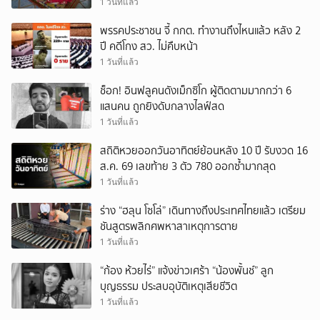
1 วันที่แล้ว
พรรคประชาชน จี้ กกต. ทำงานถึงไหนแล้ว หลัง 2
ปี คดีโกง สว. ไม่คืบหน้า
1 วันที่แล้ว
ช็อก! อินฟลูคนดังเม็กซิโก ผู้ติดตามมากกว่า 6
แสนคน ถูกยิงดับกลางไลฟ์สด
1 วันที่แล้ว
สถิติหวยออกวันอาทิตย์ย้อนหลัง 10 ปี รับงวด 16
ส.ค. 69 เลขท้าย 3 ตัว 780 ออกซ้ำมากสุด
1 วันที่แล้ว
ร่าง “ฮลุน โซโล่” เดินทางถึงประเทศไทยแล้ว เตรียม
ชันสูตรพลิกศพหาสาเหตุการตาย
1 วันที่แล้ว
“ก้อง ห้วยไร่” แจ้งข่าวเศร้า “น้องพั้นช์” ลูก
บุญธรรม ประสบอุบัติเหตุเสียชีวิต
1 วันที่แล้ว