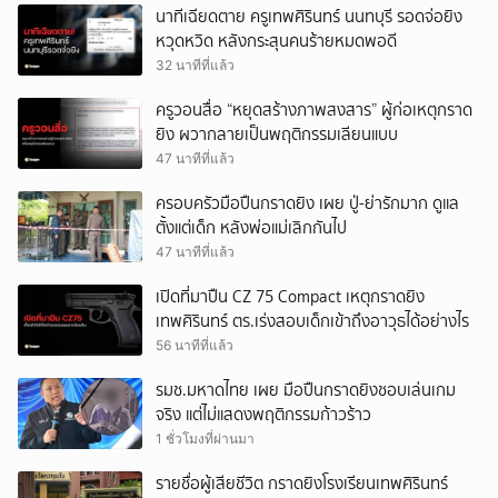
นาทีเฉียดตาย ครูเทพศิรินทร์ นนทบุรี รอดจ่อยิง
หวุดหวิด หลังกระสุนคนร้ายหมดพอดี
32 นาทีที่แล้ว
ครูวอนสื่อ “หยุดสร้างภาพสงสาร” ผู้ก่อเหตุกราด
ยิง ผวากลายเป็นพฤติกรรมเลียนแบบ
47 นาทีที่แล้ว
ครอบครัวมือปืนกราดยิง เผย ปู่-ย่ารักมาก ดูแล
ตั้งแต่เด็ก หลังพ่อแม่เลิกกันไป
47 นาทีที่แล้ว
เปิดที่มาปืน CZ 75 Compact เหตุกราดยิง
เทพศิรินทร์ ตร.เร่งสอบเด็กเข้าถึงอาวุธได้อย่างไร
56 นาทีที่แล้ว
รมช.มหาดไทย เผย มือปืนกราดยิงชอบเล่นเกม
จริง แต่ไม่แสดงพฤติกรรมก้าวร้าว
1 ชั่วโมงที่ผ่านมา
รายชื่อผู้เสียชีวิต กราดยิงโรงเรียนเทพศิรินทร์