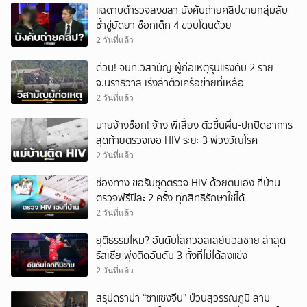
แฉดาบตำรวจสงขลา บังคับถ่ายคลิปขายกลุ่มลับ
ซ้ำขู่ยัดยา ช็อกเด็ก 4 ขวบโดนด้วย
2 วันที่แล้ว
ด่วน! จนท.วิสามัญ ผู้ก่อเหตุรุนแรงดับ 2 ราย
จ.นราธิวาส เร่งล่าตัวเครือข่ายที่เหลือ
2 วันที่แล้ว
นายจ้างช็อก! จ้าง พี่เลี้ยง ตัวขึ้นผื่น-ปกปิดอาการ
สุดท้ายตรวจเจอ HIV ระยะ 3 พ่วงวัณโรค
2 วันที่แล้ว
ช่องทาง ขอรับชุดตรวจ HIV ด้วยตนเอง ที่บ้าน
ตรวจฟรีปีละ 2 ครั้ง ทุกสิทธิรักษาใช้ได้
2 วันที่แล้ว
ยุติธรรมไหม? อันดับโลกวอลเลย์บอลชาย ล่าสุด
รัสเซีย พุ่งติดอันดับ 3 ทั้งที่ไม่ได้ลงแข่ง
2 วันที่แล้ว
สรุปดราม่า “ซาแซงจีน” ป่วนสุวรรณภูมิ ลาม