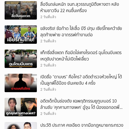
สื่อจีนถล่มหนัก จนท.สุวรรณภูมิดึงหางตา หลัง
ห้ามชาวจีน 22 คนขึ้นเครื่อง
2 วันที่แล้ว
ขลังจริง! ซ้อก้าด ใส่เสื้อ บีจี ปทุม เชียร์ไทยคว้าชัย
สุดท้ายพ่าย อาถรรพ์ทำงานต่อ
2 วันที่แล้ว
แท็กซี่สลิ้งแตก ถือมีดไล่แทงไรเดอร์ ฉุนโดนบีบแตร
เหตุขับปาดหน้าไม่เปิดไฟเลี้ยว
2 วันที่แล้ว
เปิดชื่อ “ดาบษร” คือใคร? อดีตตำรวจห้วยใหญ่ โต้
เป็นลูกพี่ไอ้ป๋อง ยันเคยจับ 4 ครั้ง
2 วันที่แล้ว
อดีตเด็กปั้นช่องดัง แฉพฤติกรรมยูทูบเบอร์ 10
ล้านซับ ‘คุกคามทางเพศ’ อู๋จุน โต้ น้องขอกอดพี่
เอง
2 วันที่แล้ว
ประวัติ ประภาศ คงเอียด จากมือกฎหมายกระทรวง