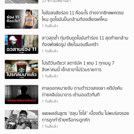
23 ชั่วโมงที่ผ่านมา
ไขข้อสงสัยร่อง 11 คืออะไร ต่างจากซิกแพคตรง
ไหน ดูดไขมันปั้นกล้ามท้องเสี่ยงแค่ไหน
1 วันที่แล้ว
สาวสุดช้ำ ทุ่มเงินดูดไขมันทำร่อง 11 สุดท้ายกล้าม
ท้องพังผิดรูป เสียโฉมจนซึมเศร้า
1 วันที่แล้ว
โปรดีวันเดียว! สตาร์บัค 1 แถม 1 ทุกเมนู 7
สิงหาคมนี้ เช็กสาขาไม่ร่วมรายการ
1 วันที่แล้ว
ศาลออกหมายจับ ดาบตำรวจสงขลา คดีบังคับ
ถ่ายคลิปอนาจาร เข้ามอบตัวทันที
1 วันที่แล้ว
เผยผลชันสูตร “ฮลุน โซโล่” เบื้องต้น ไม่พบร่องรอย
การถูกทำร้ายหรือกระดูกหัก
1 วันที่แล้ว