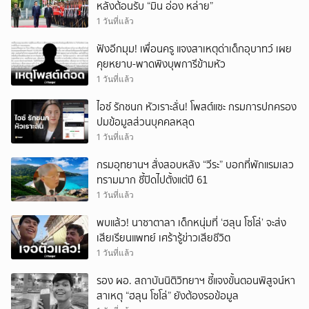
หลังต้อนรับ “มิน อ่อง หล่าย”
1 วันที่แล้ว
ฟังอีกมุม! เพื่อนครู แจงสาเหตุด่าเด็กอุบาทว์ เผย
คุยหยาบ-พาดพิงบุพการีข้ามหัว
1 วันที่แล้ว
ไอซ์ รักชนก หัวเราะลั่น! โพสต์แซะ กรมการปกครอง
ปมข้อมูลส่วนบุคคลหลุด
1 วันที่แล้ว
กรมอุทยานฯ สั่งสอบหลัง “วีระ” บอกที่พักแรมเลว
ทรามมาก ชี้ปิดไปตั้งแต่ปี 61
1 วันที่แล้ว
พบแล้ว! นาซาตาลา เด็กหนุ่มที่ ‘ฮลุน โซโล่’ จะส่ง
เสียเรียนแพทย์ เศร้ารู้ข่าวเสียชีวิต
1 วันที่แล้ว
รอง ผอ. สถาบันนิติวิทยาฯ ชี้แจงขั้นตอนพิสูจน์หา
สาเหตุ “ฮลุน โซโล่” ยังต้องรอข้อมูล