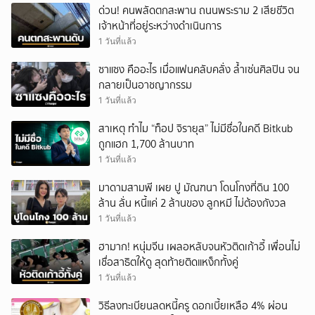
ด่วน! คนพลัดตกสะพาน ถนนพระราม 2 เสียชีวิต
เจ้าหน้าที่อยู่ระหว่างดำเนินการ
1 วันที่แล้ว
ซาแซง คืออะไร เมื่อแฟนคลับคลั่ง ล้ำเซ่นศิลปิน จน
กลายเป็นอาชญากรรม
1 วันที่แล้ว
สาเหตุ ทำไม “ท็อป จิรายุส” ไม่มีชื่อในคดี Bitkub
ถูกแฮก 1,700 ล้านบาท
1 วันที่แล้ว
มาดามสามพี เผย ปู มัณฑนา โดนโกงที่ดิน 100
ล้าน ลั่น หนี้แค่ 2 ล้านของ ลูกหมี ไม่ต้องกังวล
1 วันที่แล้ว
ฮามาก! หนุ่มจีน เผลอหลับจนหัวติดเก้าอี้ เพื่อนไม่
เชื่อสาธิตให้ดู สุดท้ายติดแหง็กทั้งคู่
1 วันที่แล้ว
วิธีลงทะเบียนลดหนี้ครู ดอกเบี้ยเหลือ 4% ผ่อน