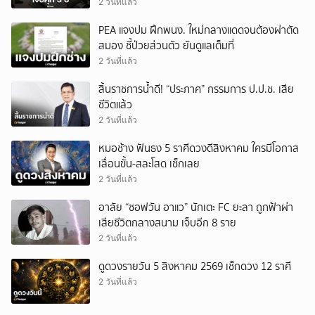
2 วันที่แล้ว
PEA แจงปม ฝึกพนง. ใหม่กลางแดดจนต้องผ่าตัด
สมอง ชี้ป่วยส่วนตัว ยันดูแลเต็มที่
2 วันที่แล้ว
สิ้นราชการน้ำดี! “ประภาศ” กรรมการ ป.ป.ช. เสีย
ชีวิตแล้ว
2 วันที่แล้ว
หมอช้าง ฟันธง 5 ราศีดวงดีสิงหาคม ใครมีโอกาส
เลื่อนขั้น-สละโสด เช็กเลย
2 วันที่แล้ว
อาลัย “ซอฟวัน อาแว” นักเตะ FC ยะลา ถูกฟ้าผ่า
เสียชีวิตกลางสนาม เจ็บอีก 8 ราย
2 วันที่แล้ว
ดูดวงรายวัน 5 สิงหาคม 2569 เช็กดวง 12 ราศี
2 วันที่แล้ว