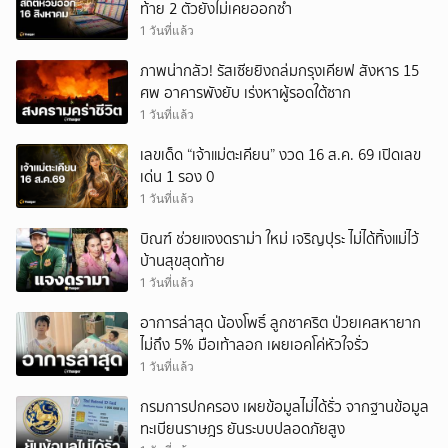
ท้าย 2 ตัวยังไม่เคยออกซ้ำ
1 วันที่แล้ว
ภาพน่ากลัว! รัสเซียยิงถล่มกรุงเคียฟ สังหาร 15
ศพ อาคารพังยับ เร่งหาผู้รอดใต้ซาก
1 วันที่แล้ว
เลขเด็ด “เจ้าแม่ตะเคียน” งวด 16 ส.ค. 69 เปิดเลข
เด่น 1 รอง 0
1 วันที่แล้ว
บิณฑ์ ช่วยแจงดราม่า ใหม่ เจริญปุระ ไม่ได้ทิ้งแม่ไว้
บ้านสุขสุดท้าย
1 วันที่แล้ว
อาการล่าสุด น้องโพธิ์ ลูกชาคริต ป่วยเคสหายาก
ไม่ถึง 5% มือเท้าลอก เผยเอคโค่หัวใจรั่ว
1 วันที่แล้ว
กรมการปกครอง เผยข้อมูลไม่ได้รั่ว จากฐานข้อมูล
ทะเบียนราษฎร ยันระบบปลอดภัยสูง