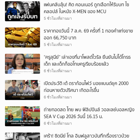
แฟนคลับลุ้น! คิต คอนเนอร์ ถูกเลือกให้รับบท ไซ
คลอปส์ ในหนัง X-MEN ของ MCU
5 ชั่วโมงที่ผ่านมา
ราคาทองวันนี้ 7 ส.ค. 69 ครั้งที่ 1 ทองคำแท่งขาย
ออก 66,750 บาท
5 ชั่วโมงที่ผ่านมา
“ครูสุนีย์” เล่าเองที่มาโพสต์ไวรัล ยืนยันไม่ได้โกรธ
เด็ก และเด็กก็ขอโทษครูเรียบร้อยแล้ว
6 ชั่วโมงที่ผ่านมา
เปิดประวัติ เต้ ดราก้อนไฟว์ บอยแบนด์ยุค 2000
ก่อนหายตัวปริศนา เกิดอะไรขึ้น
6 ชั่วโมงที่ผ่านมา
ถ่ายทอดสด ไทย พบ ฟิลิปปินส์ วอลเลย์บอลหญิง
SEA V Cup 2026 วันนี้ 16.15 น.
6 ชั่วโมงที่ผ่านมา
เศร้า! ซิดนีย์ โทล อินฟลูสาวบันทึกเรื่องราวป่วย