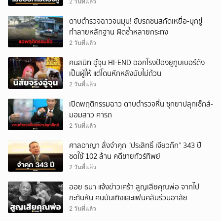
2 วันที่แล้ว
ดาบตำรวจฉาวจนมุม! ขับรถชนสกัดเหยื่อ-บุกขู่
ทำลายหลักฐาน ผิดซ้ำหลายกระทง
2 วันที่แล้ว
คนสนิท อู๋จุน HI-END ออกโรงป้องยูทูบเบอร์ดัง
เป็นผู้ให้ แต่โดนหักหลังนับไม่ถ้วน
2 วันที่แล้ว
เปิดพฤติกรรมฉาว ดาบตำรวจหื่น ซุกยาปลุกเซ็กส์-
มอมสาว คารถ
2 วันที่แล้ว
ศาลอาญา สั่งจำคุก “ประสิทธิ์ เจียวก๊ก” 343 ปี
ชดใช้ 102 ล้าน คดีขายทัวร์ทิพย์
2 วันที่แล้ว
ออย ธนา แจ้งข่าวเศร้า สูญเสียคุณพ่อ จากไป
กะทันหัน คนบันเทิงและแฟนคลับร่วมอาลัย
2 วันที่แล้ว