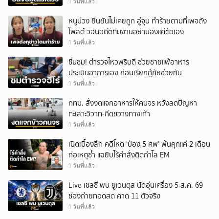
1 วันที่แล้ว
หนูม่วง ยืนยันไม่เคยถูก อู๋จุน ทำร้ายตามที่เพจดัง
โพสต์ วอนอดีตทีมงานอย่ามองแค่ตัวเอง
1 วันที่แล้ว
ชื่นชม! ตำรวจไหวพริบดี ช่วยชายแพ้อาหาร
ประเมินอาการเอง ก่อนเรียกกู้ภัยช่วยทัน
1 วันที่แล้ว
กทม. สั่งงดแจกอาหารให้คนจร หวังลดปัญหา
ทะเลาะวิวาท-กีดขวางทางเท้า
1 วันที่แล้ว
เปิดเบื้องลึก คดีโหด ‘ป๋อง 5 ศพ’ พ้นคุกแค่ 2 เดือน
ก่อเหตุซ้ำ แฉยิบไร้คำสั่งติดกำไล EM
1 วันที่แล้ว
Live เชลซี พบ ยูเวนตุส นัดอุ่นเครื่อง 5 ส.ค. 69
ช่องถ่ายทอดสด คาด 11 ตัวจริง
1 วันที่แล้ว