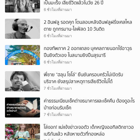
เป็นมะเร็ง เสียชีวิตแล้วในวัย 26 ปี
6 ชั่วโมงที่ผ่านมา
2 อินฟลู รอดคุก โดนสอบหลังอินฟลูฝรั่งเศสไหล
ตาย ถูกทรมาน-ไลฟ์สด 10 วันติด
6 ชั่วโมงที่ผ่านมา
กองทัพภาค 2 ออกแถลง บุคคลภายนอกใช้อาวุธ
ปืนยิงตัวเอง ในสนามยิงปืนสุรนารี
6 ชั่วโมงที่ผ่านมา
พี่ชาย “ฮลุน โซโล่” ยืนยันครอบครัวไม่เปิดรับ
บริจาค ยังสรุปสาเหตุการเสียชีวิตไม่ได้
7 ชั่วโมงที่ผ่านมา
ค่าธรรมเนียมเช็คต่างธนาคารและเช็คคืน ต้องดูอะไร
บ้างก่อนรับเช็ค
7 ชั่วโมงที่ผ่านมา
โล่งอก! แม่แจ้งข่าวเจอตัว เด็กหญิงออทิสติกชาวอ
เมริกันแล้ว หลังหายตัวที่ทองหล่อ