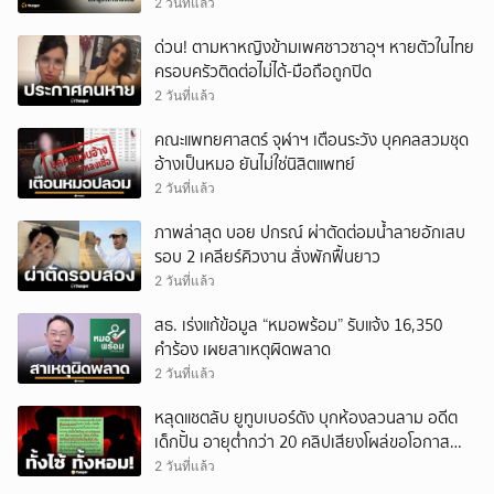
2 วันที่แล้ว
ด่วน! ตามหาหญิงข้ามเพศชาวซาอุฯ หายตัวในไทย
ครอบครัวติดต่อไม่ได้-มือถือถูกปิด
2 วันที่แล้ว
คณะแพทยศาสตร์ จุฬาฯ เตือนระวัง บุคคลสวมชุด
อ้างเป็นหมอ ยันไม่ใช่นิสิตแพทย์
2 วันที่แล้ว
ภาพล่าสุด บอย ปกรณ์ ผ่าตัดต่อมน้ำลายอักเสบ
รอบ 2 เคลียร์คิวงาน สั่งพักฟื้นยาว
2 วันที่แล้ว
สธ. เร่งแก้ข้อมูล “หมอพร้อม” รับแจ้ง 16,350
คำร้อง เผยสาเหตุผิดพลาด
2 วันที่แล้ว
หลุดแชตลับ ยูทูบเบอร์ดัง บุกห้องลวนลาม อดีต
เด็กปั้น อายุต่ำกว่า 20 คลิปเสียงโผล่ขอโอกาส
แก้ตัว
2 วันที่แล้ว