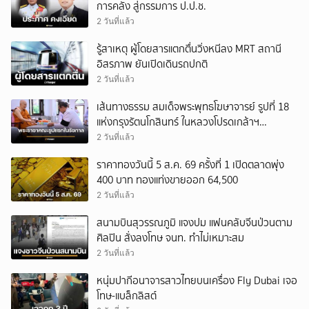
การคลัง สู่กรรมการ ป.ป.ช.
2 วันที่แล้ว
รู้สาเหตุ ผู้โดยสารแตกตื่นวิ่งหนีลง MRT สถานี
อิสรภาพ ยันเปิดเดินรถปกติ
2 วันที่แล้ว
เส้นทางธรรม สมเด็จพระพุทธโฆษาจารย์ รูปที่ 18
แห่งกรุงรัตนโกสินทร์ ในหลวงโปรดเกล้าฯ
พระราชทานผ้าไตร
2 วันที่แล้ว
ราคาทองวันนี้ 5 ส.ค. 69 ครั้งที่ 1 เปิดตลาดพุ่ง
400 บาท ทองแท่งขายออก 64,500
2 วันที่แล้ว
สนามบินสุวรรณภูมิ แจงปม แฟนคลับจีนป่วนตาม
ศิลปิน สั่งลงโทษ จนท. ทำไม่เหมาะสม
2 วันที่แล้ว
หนุ่มปากีอนาจารสาวไทยบนเครื่อง Fly Dubai เจอ
โทษ-แบล็กลิสต์