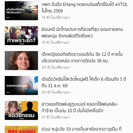
กพท.จับมือ EHang ทดสอบบินแท็กซี่บินได้ eVTOL
ในไทย 2569
18 ชั่วโมงที่ผ่านมา
ย้อนคดี นักโทษประหารที่สวยที่สุด ยอมตายแทน
แฟนหนุ่ม รักคนผิดชีวิตดิ่งเหว
19 ชั่วโมงที่ผ่านมา
เด็กหญิงออทิสติกชาวอเมริกัน วัย 12 ปี หายใน
บริเวณทองหล่อ ขาดการติดต่อ 36 ชม.
20 ชั่วโมงที่ผ่านมา
เปิดฉีดวัคซีนไข้หวัดใหญ่ฟรี ให้เด็ก 6 เดือนถึง 5 ปี
ถึง 31 ส.ค. 69
20 ชั่วโมงที่ผ่านมา
สาวแฉอดีตแฟนยูทูบเบอร์ หลอกใช้แฟนคลับ-
ทำร้าย เป็นปม 10 ปี มั่นใจมีเหยื่ออีก
21 ชั่วโมงที่ผ่านมา
ด่วน! หนุ่มวัย 19 บาดเจ็บสาหัสจากอาวุธปืน ที่