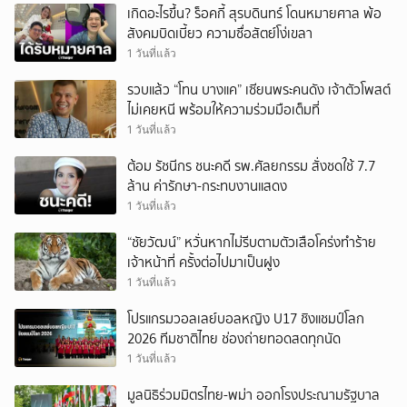
เกิดอะไรขึ้น? ร็อคกี้ สุรบดินทร์ โดนหมายศาล พ้อ
สังคมบิดเบี้ยว ความซื่อสัตย์โง่เขลา
1 วันที่แล้ว
รวบแล้ว “โทน บางแค” เซียนพระคนดัง เจ้าตัวโพสต์
ไม่เคยหนี พร้อมให้ความร่วมมือเต็มที่
1 วันที่แล้ว
ต้อม รัชนีกร ชนะคดี รพ.ศัลยกรรม สั่งชดใช้ 7.7
ล้าน ค่ารักษา-กระทบงานแสดง
1 วันที่แล้ว
“ชัยวัฒน์” หวั่นหากไม่รีบตามตัวเสือโคร่งทำร้าย
เจ้าหน้าที่ ครั้งต่อไปมาเป็นฝูง
1 วันที่แล้ว
โปรแกรมวอลเลย์บอลหญิง U17 ชิงแชมป์โลก
2026 ทีมชาติไทย ช่องถ่ายทอดสดทุกนัด
1 วันที่แล้ว
มูลนิธิร่วมมิตรไทย-พม่า ออกโรงประณามรัฐบาล