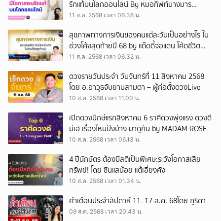
รักแท้บนโลกออนไลน์ By หมอกิฟท์นางมาร
พยากรณ์
11 ส.ค. 2568 เวลา 06.38 น.
สุขภาพทางการเงินของคนแต่ละวันเป็นอย่างไร ใน
ช่วงโค้งสุดท้ายปี 68 by แด๊ดดี้จอแดน โค้ดชีวิต
พลิกชะตา
11 ส.ค. 2568 เวลา 06.32 น.
ดวงรายวันประจำ วันจันทร์ที่ 11 สิงหาคม 2568
โดย อ.อาวุธจับยามสามตา – ผู้ก่อตั้งดวงLive
10 ส.ค. 2568 เวลา 11.00 น.
เปิดดวงปักษ์แรกสิงหาคม 6 ราศีดวงพุ่งแรง ดวงดี
มีเฮ เรื่องไหนปังบ้าง มาดูกัน by MADAM ROSE
10 ส.ค. 2568 เวลา 06.13 น.
4 ปีนักษัตร ต้องมีสติเป็นพิเศษ:ระวังโอกาสเสีย
ทรัพย์! โดย ซินแสน้อย แต้เอี่ยงคัง
10 ส.ค. 2568 เวลา 01.34 น.
คำเตือนประจำสัปดาห์ 11–17 ส.ค. 68โดย ภูริดา
09 ส.ค. 2568 เวลา 20.43 น.