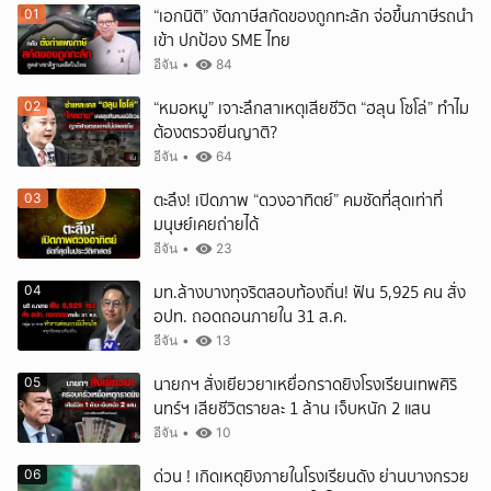
“เอกนิติ” งัดภาษีสกัดของถูกทะลัก จ่อขึ้นภาษีรถนำ
01
เข้า ปกป้อง SME ไทย
อีจัน
•
84
“หมอหมู” เจาะลึกสาเหตุเสียชีวิต “ฮลุน โซโล่” ทำไม
02
ต้องตรวจยีนญาติ?
อีจัน
•
64
ยกเลิก
ตะลึง! เปิดภาพ “ดวงอาทิตย์” คมชัดที่สุดเท่าที่
03
มนุษย์เคยถ่ายได้
อีจัน
•
23
มท.ล้างบางทุจริตสอบท้องถิ่น! ฟัน 5,925 คน สั่ง
04
อปท. ถอดถอนภายใน 31 ส.ค.
อีจัน
•
13
นายกฯ สั่งเยียวยาเหยื่อกราดยิงโรงเรียนเทพศิริ
05
นทร์ฯ เสียชีวิตรายละ 1 ล้าน เจ็บหนัก 2 แสน
อีจัน
•
10
ด่วน ! เกิดเหตุยิงภายในโรงเรียนดัง ย่านบางกรวย
06