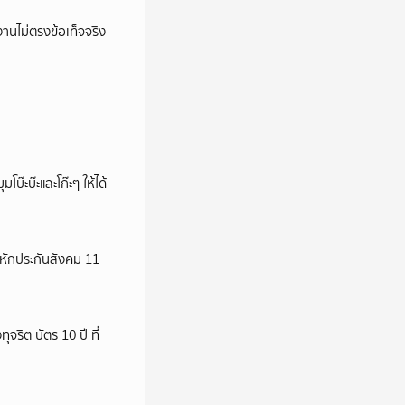
นไม่ตรงข้อเท็จจริง
บ๊ะบ๊ะและโก๊ะๆ ให้ได้
มหักประกันสังคม 11
ริต บัตร 10 ปี ที่