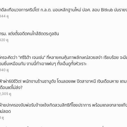
คดีสะเทือนวงการคริปโต! ก.ล.ต. มอบหลักฐานใหม่ ปอศ. สอบ Bitkub ปมรายงา
344 ดู
ครม. แต่งตั้งอดีตคนใกล้ชิดตระกูลชิน
320 ดู
ใครจะคิดว่า "ศรีริต้า เจนเซ่น" ที่หลายคนคุ้นภาพลักษณ์สวยสง่า เรียบร้อย จะมีมุมโ
อมยิ้มเหมือนกัน งานนี้ทำเอาแฟนๆ ทั้งเอ็นดูทั้งหัวเราะ
340 ดู
ฟ้าผ่า60ชีวิต! พนักงานร้านชาบูดัง โดนลอยแพ ปิดสาขาหนี เงินเดือนหาย แถ
เดือนแต่ไม่ส่ง?
2,305 ดู
ฝ่ายปกครองจับพ่อรับจ้างแจ้งเกิดสวมสิทธิที่ไชยปราการ พร้อมแถลงทลายแก๊งทุจ
แม่สอด
8 ดู