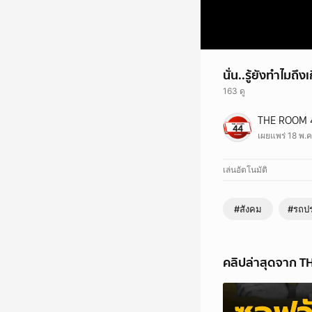
นั่น..รู้ยังทำไมถึ
163 ดู
นั่น..รู้ยังทำไมถึงเกิดอ
THE ROOM 
#รถประจำทาง #มักกะส
เผยแพร่ 18 พ.ค
เล่นอัตโนมัติ
#สังคม
#รถป
คลิปล่าสุดจาก