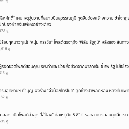
891 ดู
ยกเลิก
“สีหศักดิ์” เผยเหตุวุ่นวายที่สนามบินสุวรรณภูมิ ทูตจีนต้องสร้างความเข้าใจกฎระ
ปกป้องฝ่ายจีนเพียงอย่างเดียว
473 ดู
มีร้อนๆหนาวๆแน่! "หนุ่ม กรรชัย" โพสต์ตรงๆถึง "ฟิล์ม รัฐภูมิ" หลังแจงเส้นทาง
1,616 ดู
ผู้รอดชีวิตโพสต์ขอบคุณ รพ.ท่าแซะ ช่วยยื้อชีวิตจากมาลาเรีย ชี้ รพ.รัฐ ไม่ใช่โ
515 ดู
กรมอุทยานฯ ทำบุญ-ฝังร่าง "จิ๋วน้อยไทรโยค" ลูกช้างป่าพลัดหลง หลังทีมแพทย์ยื
162 ดู
ไม่สลด! เปิดโพสต์ล่าสุด “ไอ้ป๋อง” ก่อเหตุดับ 5 ชีวิต หลุดอาการนอนคุกคืนแรก ร
535 ดู