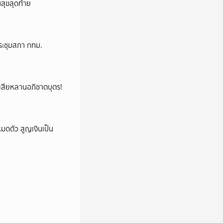
นสุขสุดท้าย
ระชุมสภา กทม.
ูญเสียหลานอภิชาตบุตร!
มดตัว สูญเงินเป็น