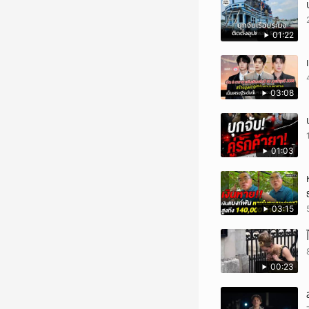
01:22
03:08
01:03
03:15
00:23