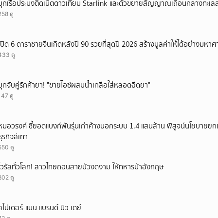
บุกเรือประมงติดเน็ตดาวเทียม Starlink และตัวขยายสัญญาณเถื่อนกลางทะเ
258 ดู
เปิด 6 ดาราชายจีนเกิดหลังปี 90 รวยที่สุดปี 2026 สร้างมูลค่าให้ได้อย่างมหาศ
433 ดู
บุกจับคู่รักค้ายา! "ขายไอซ์ผสมน้ำเกลือใส่หลอดฉีดยา"
147 ดู
หมอวรงค์ ชี้ยอดแบงก์พันรุ่นเก่าค้างนอกระบบ 1.4 แสนล้าน พิสูจน์นโยบายยก
ธุรกิจสีเทา
550 ดู
ไวรัลทั่วโลก! สาวไทยถอนสายบัวงดงาม ให้ทหารม้าอังกฤษ
802 ดู
สไปเดอร์-แมน แบรนด์ นิว เดย์