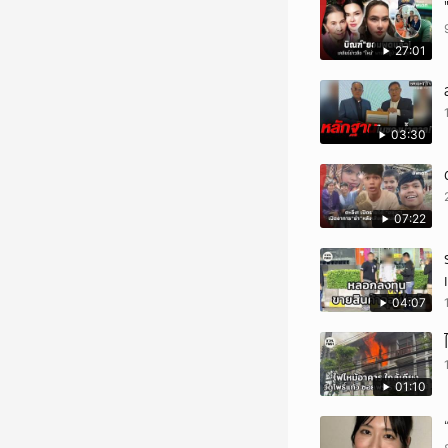
27:01
03:30
07:22
04:07
01:10