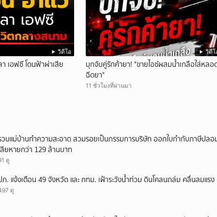
วิดีโอ
วิดีโ
ลา เอฟซี โดนฟ้าผ่าเสีย
บุกจับคู่รักค้ายา! "ขายไอซ์ผสมน้ำเกลือใส่หลอ
ฉีดยา"
11 ชั่วโมงที่ผ่านมา
รวบแม่บ้านทำความสะอาด สวมรอยเป็นกรรมการบริษัท ออกใบกำกับภาษีปลอม
เสียหายกว่า 129 ล้านบาท
91 ดู
ปภ. แจ้งเตือน 49 จังหวัด และ กทม. เฝ้าระวังน้ำท่วม ดินโคลนถล่ม คลื่นลมแรง
497 ดู