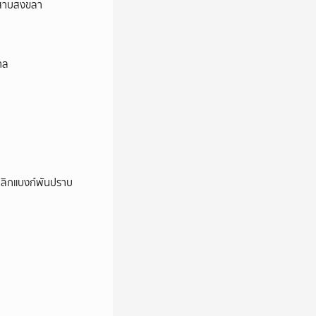
ลสาบสงขลา
าล
เลิกแบงก์พันปราบ