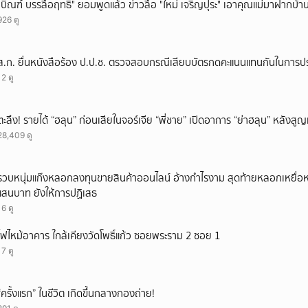
"บิณฑ์ บรรลือฤทธิ์" ยอมพูดแล้ว ข่าวลือ "ใหม่ เจริญปุระ" เอาคุณแม่มาฝากบ้า
926 ดู
ส.ก. ยื่นหนังสือร้อง ป.ป.ช. ตรวจสอบกรณีเสียบบัตรกดคะแนนแทนกันในการป
12 ดู
ตะลึง! รายได้ “ฮลุน” ก่อนเสียในจอร์เจีย “พี่ชาย” เปิดอาการ “ย่าฮลุน” หลังส
28,409 ดู
รวบหนุ่มแก๊งหลอกลงทุนขายสินค้าออนไลน์ อ้างกำไรงาม สุดท้ายหลอกเหยื่อห
แสนบาท ยังให้การปฏิเสธ
16 ดู
ไฟไหม้อาคาร ใกล้เคียงวัดโพธิ์แก้ว ซอยพระราม 2 ซอย 1
17 ดู
“ครั้งแรก” ในชีวิต เกิดขึ้นกลางกองถ่าย!