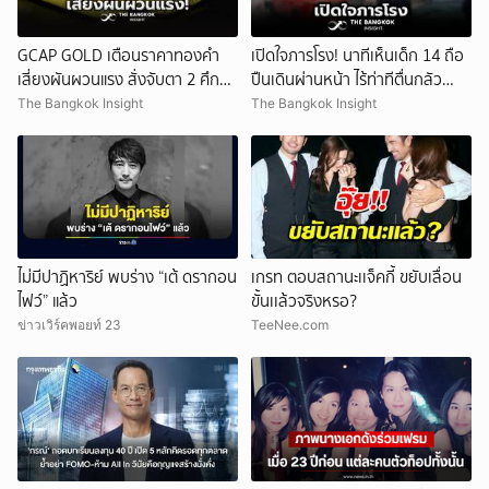
GCAP GOLD เตือนราคาทองคำ
เปิดใจภารโรง! นาทีเห็นเด็ก 14 ถือ
เสี่ยงผันผวนแรง สั่งจับตา 2 ศึก
ปืนเดินผ่านหน้า ไร้ท่าทีตื่นกลัว
สำคัญ!
ก่อนหลบตำรวจขึ้นอีกอาคาร
The Bangkok Insight
The Bangkok Insight
ไม่มีปาฏิหาริย์ พบร่าง “เต้ ดรากอน
เกรท ตอบสถานะเเจ็คกี้ ขยับเลื่อน
ไฟว์” แล้ว
ขั้นเเล้วจริงหรอ?
ข่าวเวิร์คพอยท์ 23
TeeNee.com