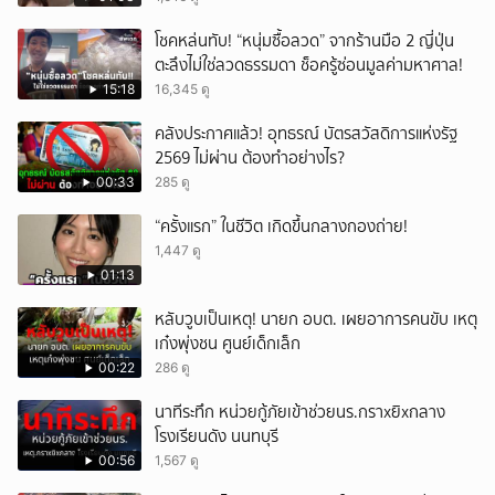
โชคหล่นทับ! “หนุ่มซื้อลวด” จากร้านมือ 2 ญี่ปุ่น
ตะลึงไม่ใช่ลวดธรรมดา ช็อครู้ซ่อนมูลค่ามหาศาล!
15:18
16,345 ดู
คลังประกาศแล้ว! อุทธรณ์ บัตรสวัสดิการแห่งรัฐ
2569 ไม่ผ่าน ต้องทำอย่างไร?
00:33
285 ดู
“ครั้งแรก” ในชีวิต เกิดขึ้นกลางกองถ่าย!
1,447 ดู
01:13
หลับวูบเป็นเหตุ! นายก อบต. เผยอาการคนขับ เหตุ
เก๋งพุ่งชน ศูนย์เด็กเล็ก
00:22
286 ดู
นาทีระทึก หน่วยกู้ภัยเข้าช่วยนร.กราxยิxกลาง
โรงเรียนดัง นนทบุรี
00:56
1,567 ดู