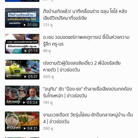
ยกเลิก
ถึงบ้านเกิดแล้ว! นาทีเคลื่อนร่าง ฮลุน โซโล่ หลัง
เสียชีวิตปริศนาที่จอร์เจีย
01:00
131 ดู
อ.เชน วอนงดแชร์ภาพเหตุการณ์ ชี้เป็นห่วงความ
รู้สึก ครู-นร
01:15
89 ดู
เร่งตามตัวผู้ต้องสงสัยเอี่ยว 2 พี่น้องรัสเซีย
หายตัว | ข่าวช่องวัน
05:21
400 ดู
"อนุทิน" ซัด "ป๋อง-ธง" ทำลายชื่อเสียงประเทศต้อง
รับโทษหนัก | ข่าวช่องวัน
03:34
761 ดู
งานบวชเดือด! วัยรุ่นไล่ชน-ชักปืนกลางหมู่บ้าน เจ็บ
4 | ข่าวช่องวัน
04:31
260 ดู