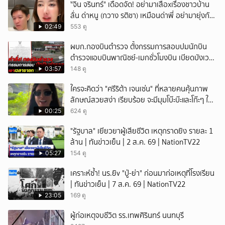
ั่"จิน จรินทร์" เดือดจัด! อย่ามาเสือxเรื่องชาวบ้าน
ลั่น ด่าหนู (กวาง รติชา) เหมือนด่าพี่ อย่ามายุ่งกับ
คนของผม จบ!!!
02:49
553 ดู
ผบก.กองบินตำรวจ ตั้งกรรมการสอบปมนักบิน
ตำรวจแอบบินพาณิชย์-เมกชั่วโมงบิน เบียดบังเวลา
ทำหน้าที่
03:57
148 ดู
ใครจะคิดว่า "ศรีริต้า เจนเซ่น" ที่หลายคนคุ้นภาพ
ลักษณ์สวยสง่า เรียบร้อย จะมีมุมโบ๊ะบ๊ะและโก๊ะๆ ให้
ได้อมยิ้มเหมือนกัน งานนี้ทำเอาแฟนๆ ทั้งเอ็นดูทั้ง
00:25
624 ดู
หัวเราะ
"รัฐบาล" เยียวยาผู้เสียชีวิต เหตุกราดยิง รายละ 1
ล้าน | ทันข่าวเย็น | 2 ส.ค. 69 | NationTV22
05:27
154 ดู
เคราะห์ซ้ำ! นร.ยิv "ปู่-ย่า" ก่อนมาก่อเหตุที่โรงเรียน
| ทันข่าวเย็น | 7 ส.ค. 69 | NationTV22
23:05
169 ดู
ผู้ก่อเหตุจบชีวิต รร.เทพศิรินทร์ นนทบุรี