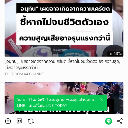
วิดีโอ
_อนุทิน_ เผยอาจเกิดจากความเครียด ชี้หากไม่จบชีวิตตัวเอง ความสูญ
เสียอาจรุนแรงกว่านี้
THE ROOM 44 CHANNEL
โควตมุมมองของคุณผ่านคอนเทนต์นี้บน
รีโพสต์หรือโควตมุมมองของคุณผ่านคอน
LINE TODAY
เทนต์นี้บน LINE TODAY