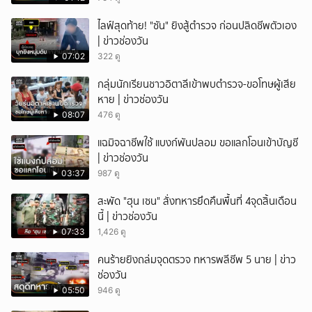
ไลฟ์สุดท้าย! "ซัน" ยิงสู้ตำรวจ ก่อนปลิดชีพตัวเอง
| ข่าวช่องวัน
07:02
322 ดู
กลุ่มนักเรียนชาวอิตาลีเข้าพบตำรวจ-ขอโทษผู้เสีย
หาย | ข่าวช่องวัน
08:07
476 ดู
แฉมิจฉาชีพใช้ แบงก์พันปลอม ขอแลกโอนเข้าบัญชี
| ข่าวช่องวัน
03:37
987 ดู
สะพัด "ฮุน เซน" สั่งทหารยึดคืนพื้นที่ 4จุดสิ้นเดือน
นี้ | ข่าวช่องวัน
07:33
1,426 ดู
คนร้ายยิงถล่มจุดตรวจ ทหารพลีชีพ 5 นาย | ข่าว
ช่องวัน
05:50
946 ดู