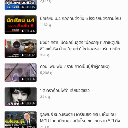
2,127 ดู
01:05
นักเรียน ม.4 กอดกันดิ่งชั้น 6 โรงเรียนดังสายไหม
1,162 ดู
01:44
ยิ่งน่าเศร้า! เปิดผลชันสูตร "น้องฮลุน" สาเหตุเสีย
ชีวิตแท้จริง ด้าน "คุณย่า" โชว์เลขหลานรัก-ทะเบียน
รถเคลื่อนร่าง!
09:07
328 ดู
ด่วน! พบเพิ่ม 2 ราย คาดเป็นปู่ย่าผู้ก่อเหตุ
5,208 ดู
01:04
"เต้ ดราก้อนไฟว์" เสียชีวิตแล้ว
344 ดู
01:04
จุลพันธ์ รมว.แรงงาน เตรียมชง ครม. เห็นชอบ
MOU ไทย-เมียนมา ฉบับใหม่ ขยายกรอบ 5 ปี ดึง
แรงงานเข้าระบบ
02:56
713 ดู