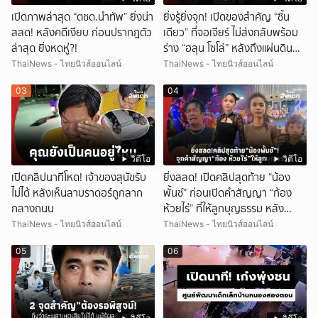
เปิดภาพล่าสุด “ตชด.นำทัพ” ยิ่งน่า
ยิ่งรู้ยิ่งจุก! เปิดของสำคัญ “ชิ้น
สลด! หลังคดีเงียบ ก่อนปรากฎตัว
เดียว” ที่จอเจียร์ ไม่ส่งกลับพร้อม
ล่าสุด ยิ่งหดหู่?!
ร่าง “ฮลุน โซโล่” หลังถึงแผ่นดิน
ไทย!
ThaiNews - ไทยนิวส์ออนไลน์
ThaiNews - ไทยนิวส์ออนไลน์
03
04
วิดีโอ
วิดีโอ
เปิดคลิปนาทีโหด! เจ้าของสุนัขรับ
ยิ่งสลด! เปิดคลิปสุดท้าย “น้อง
ไม่ได้ หลังเห็นลาบราดอร์ถูกลาก
พั้นช์” ก่อนเปิดคำสัญญา “ก้อง
กลางถนน
ห้วยไร่” ที่ให้ลูกบุญธรรม หลัง
ลาโลก!
ThaiNews - ไทยนิวส์ออนไลน์
ThaiNews - ไทยนิวส์ออนไลน์
05
06