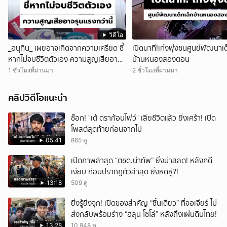
วิดีโอ
_อนุทิน_ เผยอาจเกิดจากความเครียด ชี้
เปิดนาที!เก๋งพุ่งชนศูนย์พัฒนาเด
หากไม่จบชีวิตตัวเอง ความสูญเสียอาจ
บ้านหนองสองตอน
รุนแรงกว่านี้
1 ชั่วโมงที่ผ่านมา
2 ชั่วโมงที่ผ่านมา
คลิปวิดีโอแนะนำ
ช็อก! "เต้ ดราก้อนไฟว์" เสียชีวิตแล้ว ยิ่งเศร้า! เปิด
โพสต์สุดท้ายก่อนจากไป
05:41
865 ดู
เปิดภาพล่าสุด “ตชด.นำทัพ” ยิ่งน่าสลด! หลังคดี
เงียบ ก่อนปรากฎตัวล่าสุด ยิ่งหดหู่?!
13:18
509 ดู
ยิ่งรู้ยิ่งจุก! เปิดของสำคัญ “ชิ้นเดียว” ที่จอเจียร์ ไม่
ส่งกลับพร้อมร่าง “ฮลุน โซโล่” หลังถึงแผ่นดินไทย!
13:28
10,948 ดู