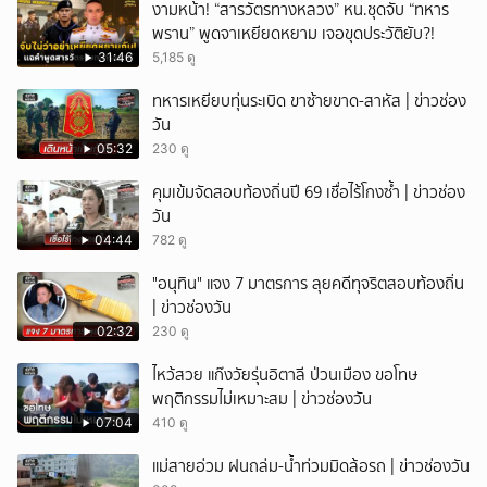
งามหน้า! “สารวัตรทางหลวง” หน.ชุดจับ “ทหาร
พราน” พูดจาเหยียดหยาม เจอขุดประวัติยับ?!
31:46
5,185 ดู
ทหารเหยียบทุ่นระเบิด ขาซ้ายขาด-สาหัส | ข่าวช่อง
วัน
05:32
230 ดู
คุมเข้มจัดสอบท้องถิ่นปี 69 เชื่อไร้โกงซ้ำ | ข่าวช่อง
วัน
04:44
782 ดู
"อนุทิน" แจง 7 มาตรการ ลุยคดีทุจริตสอบท้องถิ่น
| ข่าวช่องวัน
02:32
230 ดู
ไหว้สวย แก๊งวัยรุ่นอิตาลี ป่วนเมือง ขอโทษ
พฤติกรรมไม่เหมาะสม | ข่าวช่องวัน
07:04
410 ดู
แม่สายอ่วม ฝนถล่ม-น้ำท่วมมิดล้อรถ | ข่าวช่องวัน