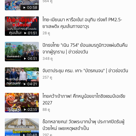
564 ดู
00:58
ไทย-เมียนมา หารือเข้ม! อนุทิน เร่งแก้ PM2.5-
ยาเสwติx คุมเส้นทางอาวุs
01:51
28 ดู
ปักธงไทย "เนิน 754" ย้อนสมรภูมิทวงแผ่นดินคืน
จากผู้รุกราน | ข่าวช่องวัน
06:51
348 ดู
จับตาประชุม ครม. เคาะ "บัตรคนจน" | ข่าวช่องวัน
257 ดู
04:21
ไทยคว้าเจ้าภาพ! ศึกหนูน้อยขาไถชิงแชมป์เอเชีย
2027
02:15
88 ดู
ช็อกหลายคน! วัดพระบาทน้ำพุ ประกาศปิดรับผู้
ป่วยใหม่ เผยเหตุผลจำเป็น
00:48
297 ดู