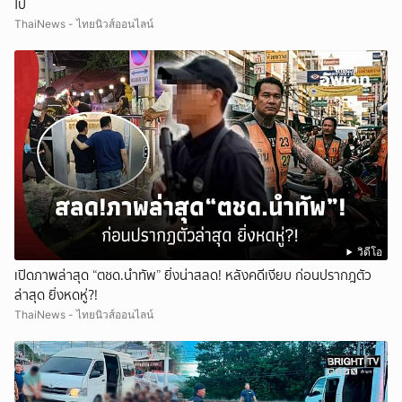
ไป
ThaiNews - ไทยนิวส์ออนไลน์
วิดีโอ
เปิดภาพล่าสุด “ตชด.นำทัพ” ยิ่งน่าสลด! หลังคดีเงียบ ก่อนปรากฎตัว
ล่าสุด ยิ่งหดหู่?!
ThaiNews - ไทยนิวส์ออนไลน์