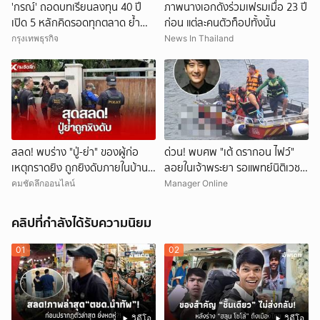
'กรณ์' ถอดบทเรียนลงทุน 40 ปี
ภาพนางเอกดังร่วมเฟรมเมื่อ 23 ปี
เปิด 5 หลักคิดรอดทุกตลาด ย้ำ
ก่อน แต่ละคนตัวท็อปทั้งนั้น
อย่า FOMO-ห้าม All In วินัยคือ
กรุงเทพธุรกิจ
News In Thailand
กุญแจสร้างมั่งคั่ง
สลด! พบร่าง "ปู่-ย่า" ของผู้ก่อ
ด่วน! พบศพ "เต้ ดรากอน ไฟว์"
เหตุกราดยิง ถูกยิงดับภายในบ้าน
ลอยในเจ้าพระยา รอแพทย์นิติเวช-
พัก
ตร.มาตรวจสอบ
คมชัดลึกออนไลน์
Manager Online
คลิปที่กำลังได้รับความนิยม
01
02
วิดีโอ
วิดีโอ