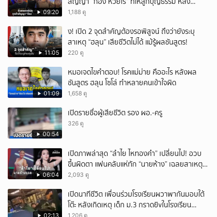
สัญญา “ก้อง ห้วยไร่” ที่ให้ลูกบุญธรรม หลัง
ลาโลก!
09:20
1,188 ดู
ึ้ง! เปิด 2 จุดสำคัญต้องรอพิสูจน์ ถึงว่ายังระบุ
สาเหตุ “ฮลุน” เสียชีวิตไม่ได้ แม้รู้ผลชันสูตร!
11:05
220 ดู
หมอเจดไขคำตอบ! โรคแม่ม่าย คืออะไร หลังผล
ชันสูตร ฮลุน โซโล่ ทำหลายคนเข้าใจผิด
01:09
1,658 ดู
เปิดรายชื่อผู้เสียชีวิต รอง ผอ.-ครู
326 ดู
00:54
เปิดภาพล่าสุด “ลำไย ไหทองคำ” เปลี่ยนไป! อวบ
ขึ้นผิดตา แฟนคลับแห่ทัก “นายห้าง” เฉลยสาเหตุ
ชัด!
06:04
2,093 ดู
เปิดนาทีชีวิต เพื่อนร่วมโรงเรียนผวาพากันมอบใต้
โต๊ะ หลังเกิดเหตุ เด็ก ม.3 กราดยิvในโรงเรียน
เทพศิรินทร์นนท์ แบบไม่เลือกหน้า เสียงปืนดังสนั่น
02:13
1,206 ดู