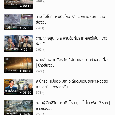
308 ดู
06:13
"คุมาโมโตะ" แผ่นดินไหว 7.1 เสียหายหนัก | ข่าว
ช่องวัน
07:39
231 ดู
ตามหา ฮลุน โซโล่ หายตัวที่ประเทศจอร์เจีย | ข่าว
ช่องวัน
06:11
393 ดู
ฝนถล่มหลายจังหวัด มีฝนตกลงมาอย่างต่อเนื่อง
| ข่าวช่องวัน
06:31
248 ดู
9 ปีที่รอ "แม่น้องเมย" จี้เดือดปมวินัยทหาร-อวัยวะ
ลูกหาย” | ข่าวช่องวัน
08:50
573 ดู
ยอดผู้เสียชีวิต แผ่นดินไหว คุมาโมโตะ พุ่ง 13 ราย |
ข่าวช่องวัน
04:41
250 ดู