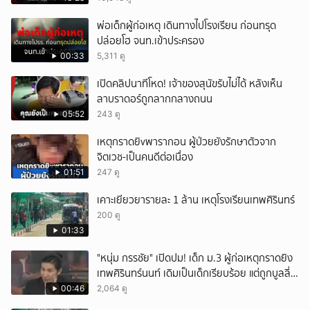
พ่อเด็กผู้ก่อเหตุ เดินทางไปโรงเรียน ก่อนทรุด
ปล่อยโฮ จนท.เข้าประครอง
00:33
5,311 ดู
เปิดคลิปนาทีโหด! เจ้าของสุนัขรับไม่ได้ หลังเห็น
ลาบราดอร์ถูกลากกลางถนน
05:52
243 ดู
เหตุกราดยิvพารากอน ผู้ป่วยยังรักษาตัวจาก
จิตเวช-เป็นคนดีต่อเนื่อง
01:51
247 ดู
เคาะเยียวยารายละ 1 ล้าน เหตุโรงเรียนเทพศิรินทร์
200 ดู
01:33
"หนุ่ม กรรชัย" เปิดปม! เด็ก ม.3 ผู้ก่อเหตุกราดยิง
เทพศิรินทร์นนท์ เดิมเป็นเด็กเรียบร้อย แต่ถูกบูลลี่
หนัก คาดแรงกดดันสะสมกลายเป็นแรงแค้น จนก่อ
00:46
2,064 ดู
เหตุสลด