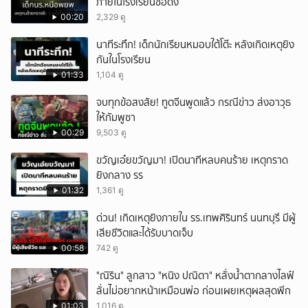
ภายในโรงเรียนชื่อดัง
00:20
2,329 ดู
นาทีระทึก! เด็กนักเรียนหมอบใต้โต๊ะ หลังเกิดเหตุยิง
กันในโรงเรียน
01:33
1,104 ดู
จบทุกข้อสงสัย! ทูตจีนพูดแล้ว กรณีข่าว ส่งอาวุธ
ให้กัมพูชา
00:29
9,503 ดู
ขวัญเอ๋ยขวัญมา! เปิดนาทีหลบคนร้าย เหตุกราด
ยิงกลาง รร
01:32
1,361 ดู
ด่วน! เกิดเหตุยิงภายใน รร.เทพศิรินทร์ นนทบุรี มีผู้
เสียชีวิตและได้รับบาดเจ็บ
00:58
742 ดู
"ณิริน" ลูกสาว "หนิง ปณิตา" หลั่งน้ำตากลางไลฟ์
ลั่นไม่อยากหน้าเหมือนพ่อ ก่อนเผยเหตุผลสุดพีก
01:03
1,016 ดู