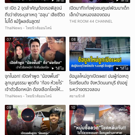
วิดีโอ
วิดีโอ
ึ้ง! เปิด 2 จุดสำคัญต้องรอพิสูจน์
เปิดนาที!เก๋งพุ่งชนศูนย์พัฒนาเด็ก
ถึงว่ายังระบุสาเหตุ “ฮลุน” เสียชีวิต
เล็กบ้านหนองสองตอน
ไม่ได้ แม้รู้ผลชันสูตร!
THE ROOM 44 CHANNEL
ThaiNews - ไทยนิวส์ออนไลน์
07
08
วิดีโอ
วิดีโอ
จุกในอก! เปิดคำพูด “น้องพั๊นซ์”
ข้อมูลใหม่ถูกเปิดเผย! ปมผู้ก่อเหตุ
ลูกบุญธรรม พูดถึง “ก้อง ห้วยไร่”
โรงเรียนดัง จังหวัดนนทบุรี ยังอยู่
เจ้าตัวช็อกหนัก ต้องเลือกโลงให้
ระหว่างตรวจสอบ
ลูก!
ThaiNews - ไทยนิวส์ออนไลน์
สยามนิวส์
09
10