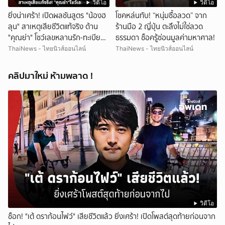
วิดีโอ
วิดีโอ
ยิ่งน่าเศร้า! เปิดผลชันสูตร "น้องฮ
โชคหล่นทับ! “หนุ่มซื้อลวด” จาก
ลุน" สาเหตุเสียชีวิตแท้จริง ด้าน
ร้านมือ 2 ญี่ปุ่น ตะลึงไม่ใช่ลวด
"คุณย่า" โชว์เลขหลานรัก-ทะเบียน
ธรรมดา ช็อครู้ซ่อนมูลค่ามหาศาล!
รถเคลื่อนร่าง!
ThaiNews - ไทยนิวส์ออนไลน์
ThaiNews - ไทยนิวส์ออนไลน์
คลิปมาใหม่ ห้ามพลาด !
วิดีโอ
ช็อก! "เต้ ดราก้อนไฟว์" เสียชีวิตแล้ว ยิ่งเศร้า! เปิดโพสต์สุดท้ายก่อนจาก