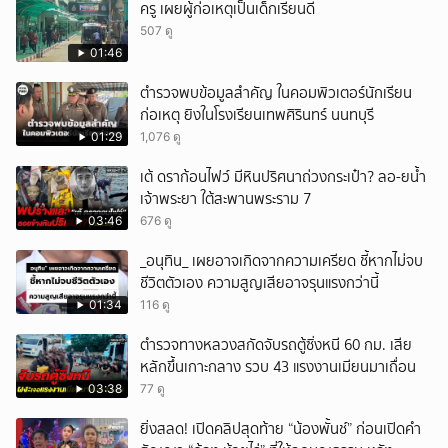
ครู เผยผู้ก่อเหตุเป็นเด็กเรียนดี
507 ดู
01:46
ตำรวจพบข้อมูลสำคัญ ในคอมพิวเตอร์นักเรียน
ก่อเหตุ ยิงในโรงเรียนเทพศิรินทร์ นนทบุรี
01:29
1,076 ดู
เต้ ดราก้อนไฟว์ มีหินปริศนาถ่วงกระเป๋า? ลอ-ยน้ำ
เจ้าพระยา ใต้สะพานพระราม 7
03:46
676 ดู
_อนุทิน_ เผยอาจเกิดจากความเครียด ชี้หากไม่จบ
ชีวิตตัวเอง ความสูญเสียอาจรุนแรงกว่านี้
01:34
116 ดู
ตำรวจทางหลวงสกัดจับรถตู้ซิ่งหนี 60 กม. เสีย
หลักขึ้นเกาะกลาง รวบ 43 แรงงานเมียนมาเถื่อน
03:38
77 ดู
ยิ่งสลด! เปิดคลิปสุดท้าย “น้องพั้นช์” ก่อนเปิดคำ