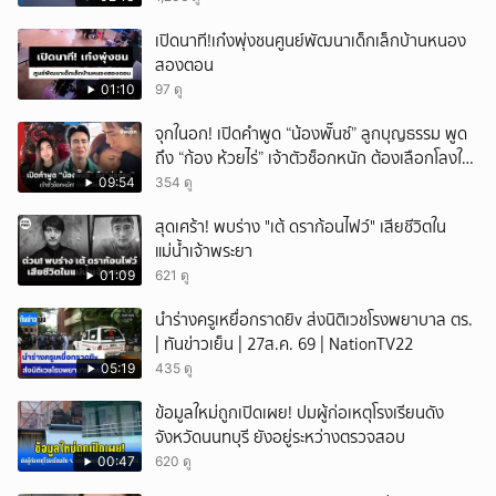
หวั่นไหว
เปิดนาที!เก๋งพุ่งชนศูนย์พัฒนาเด็กเล็กบ้านหนอง
สองตอน
01:10
97 ดู
จุกในอก! เปิดคำพูด “น้องพั๊นซ์” ลูกบุญธรรม พูด
ถึง “ก้อง ห้วยไร่” เจ้าตัวช็อกหนัก ต้องเลือกโลงให้
ลูก!
09:54
354 ดู
สุดเศร้า! พบร่าง "เต้ ดราก้อนไฟว์" เสียชีวิตใน
แม่น้ำเจ้าพระยา
01:09
621 ดู
นำร่างครูเหยื่อกราดยิv ส่งนิติเวชโรงพยาบาล ตร.
| ทันข่าวเย็น | 27ส.ค. 69 | NationTV22
05:19
435 ดู
ข้อมูลใหม่ถูกเปิดเผย! ปมผู้ก่อเหตุโรงเรียนดัง
จังหวัดนนทบุรี ยังอยู่ระหว่างตรวจสอบ
00:47
620 ดู