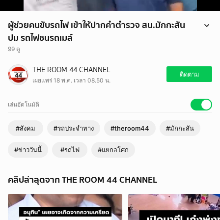
ผู้ช่วยคนขับรถไฟ เข้าให้ปากคำตำรวจ สน.มักกะสัน
ปม รถไฟชนรถเมล์
99 ดู
ผู้ช่วยคนขับรถไฟ เข้าให้ปากคำตำรวจ สน.มักกะสัน ปม รถไฟชนรถเมล์
THE ROOM 44 CHANNEL
#รถประจำทาง #มักกะสัน #แยกอโศก #รถไฟ #ข่าววันนี้ #theroom44
ติดตาม
เผยแพร่ 18 พ.ค. เวลา 08.50 น.
เล่นอัตโนมัติ
#สังคม
#รถประจำทาง
#theroom44
#มักกะสัน
#ข่าววันนี้
#รถไฟ
#แยกอโศก
คลิปล่าสุดจาก THE ROOM 44 CHANNEL