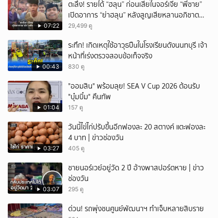
ตะลึง! รายได้ “ฮลุน” ก่อนเสียในจอร์เจีย “พี่ชาย”
เปิดอาการ “ย่าฮลุน” หลังสูญเสียหลานอภิชาต
บุตร!
07:22
29,499 ดู
ระทึก! เกิดเหตุใช้อาวุธปืuในโรงเรียนดังนนทบุรี เจ้า
หน้าที่เร่งตรวจสอบข้อเท็จจริง
00:43
830 ดู
"ออมสิน" พร้อมลุย! SEA V Cup 2026 ต้อนรับ
"บุ๋มบิ๋ม" คืนทัพ
01:04
157 ดู
วันนี้ไข่ไก่ปรับขึ้นอีกฟองละ 20 สตางค์ แตะฟองละ
4 บาท | ข่าวช่องวัน
03:27
405 ดู
ชายนอร์เวย์อยู่วัด 2 ปี อ้างพาสปอร์ตหาย | ข่าว
ช่องวัน
03:07
295 ดู
ด่วน! รถพุ่งชนศูนย์พัฒนาฯ ทำเจ็บหลายสิบราย