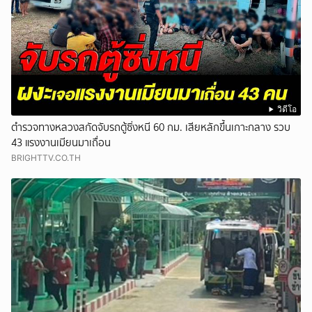
วิดีโอ
ตำรวจทางหลวงสกัดจับรถตู้ซิ่งหนี 60 กม. เสียหลักขึ้นเกาะกลาง รวบ
43 แรงงานเมียนมาเถื่อน
BRIGHTTV.CO.TH