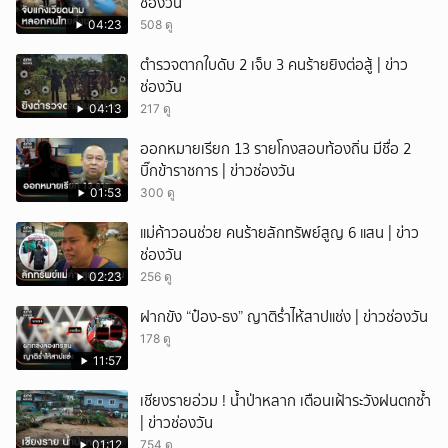
ช่องวัน
04:23
508 ดู
ตำรวจตากใบดับ 2 เจ็บ 3 คนร้ายยิงต่อสู้ | ข่าว
ช่องวัน
04:13
217 ดู
ออกหมายเรียก 13 รายโกงสอบท้องถิ่น มีชื่อ 2
บิ๊กข้าราชการ | ข่าวช่องวัน
01:53
300 ดู
แม่ค้าวอนช่วย คนร้ายลักทรัพย์สูญ 6 แสน | ข่าว
ช่องวัน
02:23
256 ดู
ฝากขัง “ป๋อง-ธง” ญาติร่ำไห้สาปแช่ง | ข่าวช่องวัน
178 ดู
11:57
เชียงรายอ่วม ! น้ำป่าหลาก เตือนเฝ้าระวังฝนตกซ้ำ
| ข่าวช่องวัน
01:12
754 ดู