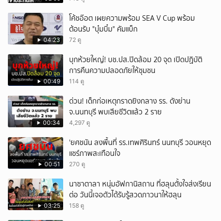
โค้ชอ๊อต เผยความพร้อม SEA V Cup พร้อม
ต้อนรับ "บุ๋มบิ๋ม" คัมแบ็ก
04:23
72 ดู
บุกห้วยใหญ่! บช.ปส.ปิดล้อม 20 จุด เปิดปฏิบัติ
การคืนความปลอดภัยให้ชุมชน
00:49
114 ดู
ด่วน! เด็กก่อเหตุกราดยิงกลาง รร. ดังย่าน
จ.นนทบุรี พบเสียชีวิตแล้ว 2 ราย
00:34
4,297 ดู
'ยศชนัน ลงพื้นที่ รร.เทพศิรินทร์ นนทบุรี วอนหยุด
แชร์ภาพสะเทือนใจ
00:51
270 ดู
นาซาตาลา หนุ่มอัฟกานิสถาน ที่ฮลุนตั้งใจส่งเรียน
ต่อ วันนี้เจอตัวได้รับรู้สวดภาวนาให้ฮลุน
03:25
158 ดู