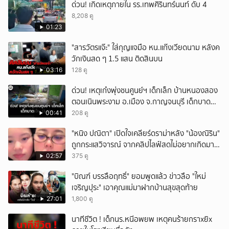
ด่วน! เกิดเหตุภายใน รร.เทพศิรินทร์นนท์ ดับ 4
8,208 ดู
01:23
"สารวัตรแจ๊ะ" ใส่กุญแจมือ หน.แก๊งเวียดนาม หลังค
วักเงินสด ๆ 1.5 แสน ติดสินบน
03:16
128 ดู
ด่วน! เหตุเก๋งพุ่งชนศูนย์ฯ เด็กเล็ก บ้านหนองสอง
ตอนเนินพระงาม อ.เมือง จ.กาญจนบุรี เด็กบาด
เจ็บ 13 ราย
00:41
208 ดู
"หนิง ปณิตา" เปิดใจเคลียร์ดราม่าหลัง "น้องณิริน"
ถูกกระแสวิจารณ์ จากคลิปไลฟ์สดไม่อยากเกิดมา
หน้าเหมือนพ่อ
02:57
375 ดู
"บิณฑ์ บรรลือฤทธิ์" ยอมพูดแล้ว ข่าวลือ "ใหม่
เจริญปุระ" เอาคุณแม่มาฝากบ้านสุขสุดท้าย
27:01
1,800 ดู
นาทีชีวิต ! เด็กนร.หนีอพยพ เหตุคนร้ายกราxยิx