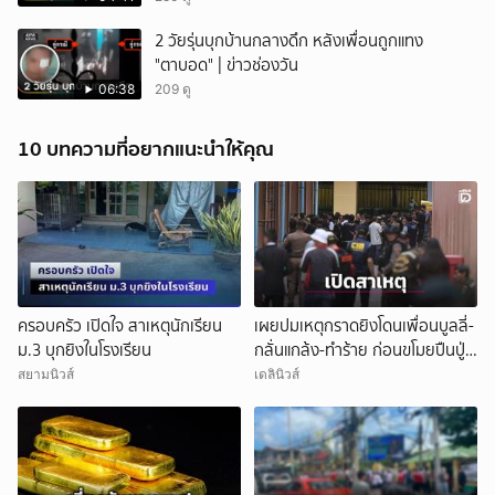
2 วัยรุ่นบุกบ้านกลางดึก หลังเพื่อนถูกแทง
"ตาบอด" | ข่าวช่องวัน
06:38
209 ดู
10 บทความที่อยากแนะนำให้คุณ
ครอบครัว เปิดใจ สาเหตุนักเรียน
เผยปมเหตุกราดยิงโดนเพื่อนบูลลี่-
ม.3 บุกยิงในโรงเรียน
กลั่นแกล้ง-ทำร้าย ก่อนขโมยปืนปู่
ก่อเหตุ
สยามนิวส์
เดลินิวส์