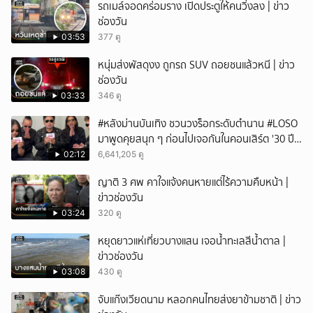
รถเมล์จอดคร่อมราง เปิดประตูให้คนวิ่งลง | ข่าว
ช่องวัน
03:53
377 ดู
หนุ่มส่งพัสดุงง ถูกรถ SUV ถอยชนแล้วหนี | ข่าว
ช่องวัน
03:33
346 ดู
#หลังม่านบันเทิง ชวนวงร็อกระดับตำนาน #LOSO
มาพูดคุยสนุก ๆ ก่อนไปเจอกันในคอนเสิร์ต '30 ปี
LOSO นานเท่าไรก็รอ'
02:12
6,641,205 ดู
ญาติ 3 ศพ คาใจแจ้งคนหายแต่ไร้ความคืบหน้า |
ข่าวช่องวัน
03:24
320 ดู
หยุดยาวแห่เที่ยวบางแสน เจอน้ำทะเลสีน้ำตาล |
ข่าวช่องวัน
03:08
430 ดู
จับแก๊งเวียดนาม หลอกคนไทยส่งยาข้ามชาติ | ข่าว