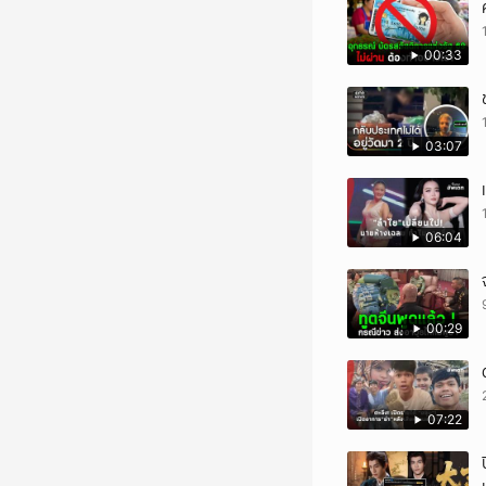
00:33
03:07
06:04
00:29
07:22