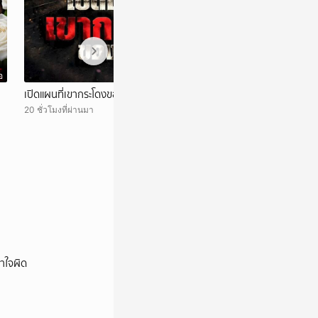
อ
วิดีโอ
เปิดแผนที่เขากระโดงของรฟท
จะได้ประชุมกี่โมง?
รอง'ยันไม่สามารถปร
20 ชั่วโมงที่ผ่านมา
สรณ'ชี้ ไม่มีใครสั่ง
23 ชั่วโมงที่ผ่านมา
าใจผิด