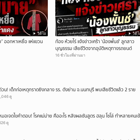
วิดีโอ
วิดีโ
ย” ออกหาเหยื่อ แห่แขวน
ก้อง ห้วยไร่ แจ้งข่าวเศร้า 'น้องพั้นช์' ลูกสาว
บุญธรรม เสียชีวิตจากอุบัติเหตุทางรถยนต์
16 ชั่วโมงที่ผ่านมา
ด่วน! เด็กก่อเหตุกราดยิงกลาง รร. ดังย่าน จ.นนทบุรี พบเสียชีวิตแล้ว 2 ราย
1,046 ดู
หมอเจดไขคำตอบ! โรคแม่ม่าย คืออะไร หลังผลชันสูตร ฮลุน โซโล่ ทำหลายคนเข้
626 ดู