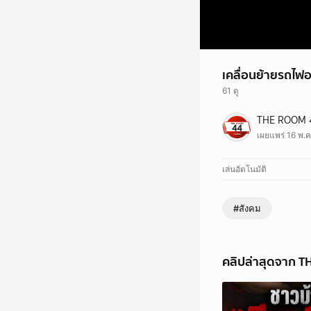
เคลื่อนย้ายรถไฟออ
61 ดู
เคลื่อนย้ายรถไฟออกจากพ
THE ROOM 
#รถไฟ #ผิวจราจร #เร่
เผยแพร่ 16 พ.ค
เล่นอัตโนมัติ
#สังคม
คลิปล่าสุดจาก