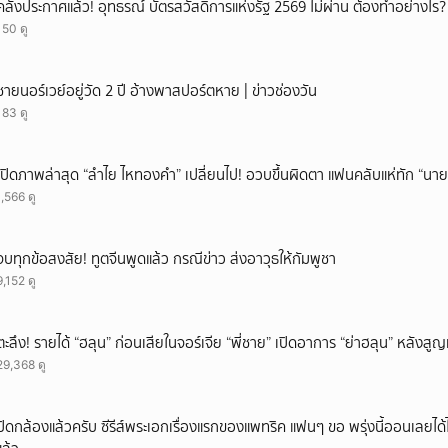
คลังประกาศแล้ว! อุทธรณ์ บัตรสวัสดิการแห่งรัฐ 2569 ไม่ผ่าน ต้องทำอย่างไร?
150 ดู
ชายนอร์เวย์อยู่วัด 2 ปี อ้างพาสปอร์ตหาย | ข่าวช่องวัน
183 ดู
เปิดภาพล่าสุด “ลำไย ไหทองคำ” เปลี่ยนไป! อวบขึ้นผิดตา แฟนคลับแห่ทัก “นาย
1,566 ดู
จบทุกข้อสงสัย! ทูตจีนพูดแล้ว กรณีข่าว ส่งอาวุธให้กัมพูชา
9,152 ดู
ตะลึง! รายได้ “ฮลุน” ก่อนเสียในจอร์เจีย “พี่ชาย” เปิดอาการ “ย่าฮลุน” หลังส
29,368 ดู
ปิดกล้องแล้วครับ ซีรีส์พระเอกเรื่องแรกของแพทริค แฟนๆ ขอ พรุ่งนี้ออนเลยได้ไ