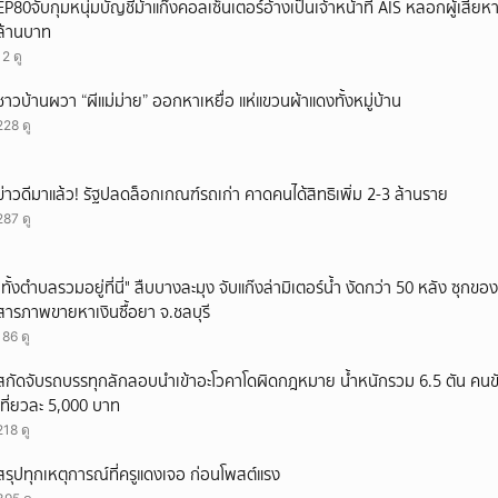
EP80จับกุมหนุ่มบัญชีม้าแก๊งคอลเซ็นเตอร์อ้างเป็นเจ้าหน้าที่ AIS หลอกผู้เสียห
ล้านบาท
12 ดู
ชาวบ้านผวา “ผีแม่ม่าย” ออกหาเหยื่อ แห่แขวนผ้าแดงทั้งหมู่บ้าน
228 ดู
ข่าวดีมาแล้ว! รัฐปลดล็อกเกณฑ์รถเก่า คาดคนได้สิทธิเพิ่ม 2-3 ล้านราย
287 ดู
"ทั้งตำบลรวมอยู่ที่นี่" สืบบางละมุง จับแก๊งล่ามิเตอร์น้ำ งัดกว่า 50 หลัง ซุกข
สารภาพขายหาเงินซื้อยา จ.ชลบุรี
186 ดู
สกัดจับรถบรรทุกลักลอบนำเข้าอะโวคาโดผิดกฎหมาย น้ำหนักรวม 6.5 ตัน คนขั
เที่ยวละ 5,000 บาท
218 ดู
สรุปทุกเหตุการณ์ที่ครูแดงเจอ ก่อนโพสต์แรง