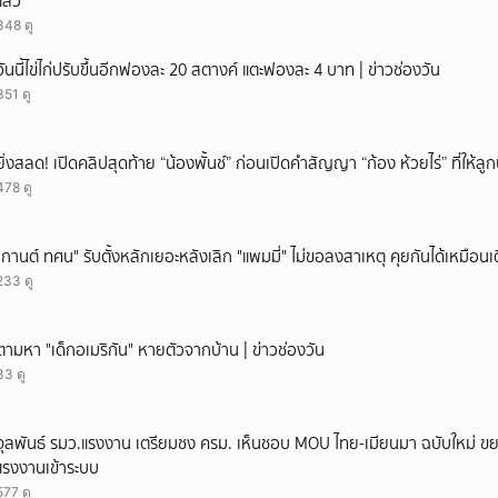
แล้ว
ยกเลิก
348 ดู
วันนี้ไข่ไก่ปรับขึ้นอีกฟองละ 20 สตางค์ แตะฟองละ 4 บาท | ข่าวช่องวัน
351 ดู
ยิ่งสลด! เปิดคลิปสุดท้าย “น้องพั้นช์” ก่อนเปิดคำสัญญา “ก้อง ห้วยไร่” ที่ให้
478 ดู
"กานต์ ทศน" รับตั้งหลักเยอะหลังเลิก "แพมมี่" ไม่ขอลงสาเหตุ คุยกันได้เหมือนเ
233 ดู
ตามหา "เด็กอเมริกัน" หายตัวจากบ้าน | ข่าวช่องวัน
33 ดู
จุลพันธ์ รมว.แรงงาน เตรียมชง ครม. เห็นชอบ MOU ไทย-เมียนมา ฉบับใหม่ ขย
แรงงานเข้าระบบ
577 ดู