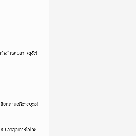
ห้าง” เฉลยสาเหตุชัด!
ูญเสียหลานอภิชาตบุตร!
หม ล่าสุดเคาะชื่อไทย