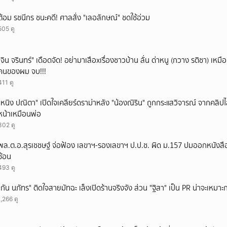
ต้อม รชนีกร ชนะคดี! ศาลสั่ง "เลอลักษณ์" ชดใช้อ่วม
505 ดู
ั่"จิน จรินทร์" เดือดจัด! อย่ามาเสือxเรื่องชาวบ้าน ลั่น ด่าหนู (กวาง รติชา) เหมือ
คนของผม จบ!!!
411 ดู
"หนิง ปณิตา" เปิดใจเคลียร์ดราม่าหลัง "น้องณิริน" ถูกกระแสวิจารณ์ จากคลิ
หน้าเหมือนพ่อ
302 ดู
พล.ต.อ.สุรเชชษฐ์ จ่อฟ้อง เลขาฯ-รองเลขาฯ ป.ป.ช. ผิด ม.157 ปมออกหนังสือ
ซ้อน
493 ดู
"กัน นภัทร" ติดใจสายมัทฉะ เล็งเปิดร้านจริงจัง ส่วน "ฐิสา" เป็น PR น่าจะเหมาะก
1,266 ดู